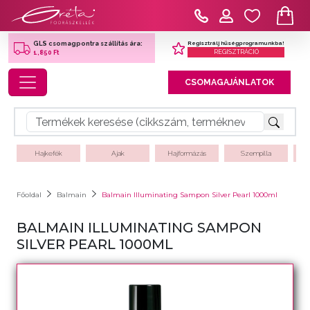
Regisztrálj hűségprogramunkba!
GLS csomagpontra szállítás ára:
REGISZTRÁCIÓ
1,850 Ft
Toggle navigation
CSOMAGAJÁNLATOK
Hajkefék
Ajak
Hajformázás
Szempilla
Főoldal
Balmain
Balmain Illuminating Sampon Silver Pearl 1000ml
BALMAIN ILLUMINATING SAMPON
SILVER PEARL 1000ML