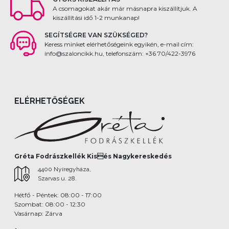
A csomagokat akár már másnapra kiszállítjuk. A
kiszállítási idő 1-2 munkanap!
SEGÍTSÉGRE VAN SZÜKSÉGED?
Keress minket elérhetőségeink egyikén, e-mail cím:
info@szaloncikk.hu, telefonszám: +36 70/422-3976
ELÉRHETŐSÉGEK
Gréta Fodrászkellék Kisés Nagykereskedés
4400 Nyíregyháza,
Szarvas u. 28.
Hétfő - Péntek: 08:00 - 17:00
Szombat: 08:00 - 12:30
Vasárnap: Zárva