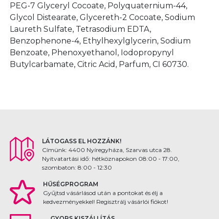
PEG-7 Glyceryl Cocoate, Polyquaternium-44,
Glycol Distearate, Glycereth-2 Cocoate, Sodium
Laureth Sulfate, Tetrasodium EDTA,
Benzophenone-4, Ethylhexylglycerin, Sodium
Benzoate, Phenoxyethanol, Iodopropynyl
Butylcarbamate, Citric Acid, Parfum, CI 60730.
LÁTOGASS EL HOZZÁNK!
Címünk: 4400 Nyíregyháza, Szarvas utca 28.
Nyitvatartási idő: hétköznapokon 08:00 - 17:00,
szombaton: 8:00 - 12:30
HŰSÉGPROGRAM
Gyűjtsd vásárlásod után a pontokat és élj a
kedvezményekkel! Regisztrálj vásárlói fiókot!
GYORS KISZÁLLÍTÁS