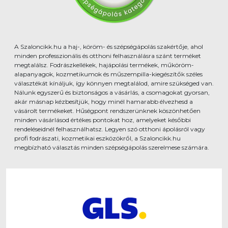
A Szaloncikk.hu a haj-, köröm- és szépségápolás szakértője, ahol
minden professzionális és otthoni felhasználásra szánt terméket
megtalálsz. Fodrászkellékek, hajápolási termékek, műköröm-
alapanyagok, kozmetikumok és műszempilla-kiegészítők széles
választékát kínáljuk, így könnyen megtalálod, amire szükséged van.
Nálunk egyszerű és biztonságos a vásárlás, a csomagokat gyorsan,
akár másnap kézbesítjük, hogy minél hamarabb élvezhesd a
vásárolt termékeket. Hűségpont rendszerünknek köszönhetően
minden vásárlásod értékes pontokat hoz, amelyeket későbbi
rendeléseidnél felhasználhatsz. Legyen szó otthoni ápolásról vagy
profi fodrászati, kozmetikai eszközökről, a Szaloncikk.hu
megbízható választás minden szépségápolás szerelmese számára.