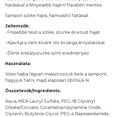
hatásával a fényesebb hajért! Parabén mentes.
Sampon szőke hajra, hamvasító hatással.
Jellemzők:
• Frissebbé teszi a szőke, szürke és ezüst hajat
• Kijavítja a nem kívánt réz és sárga árnyalatokat
• Élénk kristályszürke színt eredményez
Használata:
Vizes hajba lágyan masszírozzuk bele a sampont,
hagyjuk hatni, majd alaposan öblítsük ki.
Összetevők/Ingredients:
Aqua, MEA-Lauryl Sulfate, PEG-18 Glyceryl
Oleate/Cocoate, Cocamidopropylamine Oxide,
Glycerin, Butylene Glycol, PEG-4 Rapeseedamide,