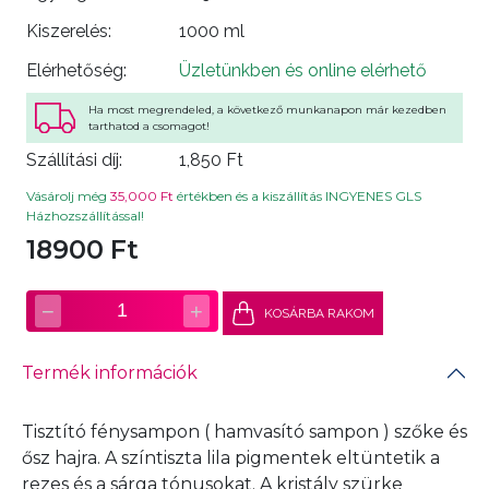
Kiszerelés:
1000 ml
Elérhetőség:
Üzletünkben és online elérhető
Ha most megrendeled, a következő munkanapon már kezedben
tarthatod a csomagot!
Szállítási díj:
1,850 Ft
Vásárolj még
35,000 Ft
értékben és a kiszállítás INGYENES GLS
Házhozszállítással!
18900 Ft
−
+
1
KOSÁRBA RAKOM
Termék információk
Tisztító fénysampon ( hamvasító sampon ) szőke és
ősz hajra. A színtiszta lila pigmentek eltüntetik a
rezes és a sárga tónusokat. A kristály szürke