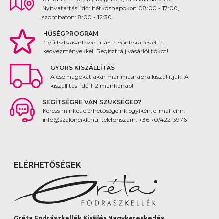
Nyitvatartási idő: hétköznapokon 08:00 - 17:00,
szombaton: 8:00 - 12:30
HŰSÉGPROGRAM
Gyűjtsd vásárlásod után a pontokat és élj a
kedvezményekkel! Regisztrálj vásárlói fiókot!
GYORS KISZÁLLÍTÁS
A csomagokat akár már másnapra kiszállítjuk. A
kiszállítási idő 1-2 munkanap!
SEGÍTSÉGRE VAN SZÜKSÉGED?
Keress minket elérhetőségeink egyikén, e-mail cím:
info@szaloncikk.hu, telefonszám: +36 70/422-3976
ELÉRHETŐSÉGEK
Gréta Fodrászkellék Kisés Nagykereskedés