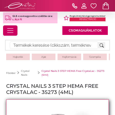
Regisztrálj hűségprogramunkba!
GLS csomagpontra szállítás ára:
REGISZTRÁCIÓ
1,850 Ft
Toggle navigation
CSOMAGAJÁNLATOK
Hajkefék
Ajak
Hajformázás
Szempilla
Crystal
Crystal Nails 3 STEP HEMA Free CrystaLac - 3S273
Főoldal
Nails
(4ml)
CRYSTAL NAILS 3 STEP HEMA FREE
CRYSTALAC - 3S273 (4ML)