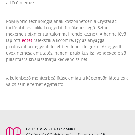
a körömlemezt.
PolyHybrid technológiájának köszönhetően a CrystaLac
tartósabb és sokkal nagyobb fedőképességű. Színei
megemelt pigmenttartalommal rendelkeznek. A benne lévő
lapított
ecset
ráfekszik a körömre, így az anyaggal
pontosabban, egyenletesebben lehet dolgozni. Az egyedi
üveg nemcsak mutatós, hanem praktikus is: vendéged első
pillantásra kiválaszthatja kedvenc színét.
A különböző monitorbeállítások miatt a képernyőn látott és a
valós szín eltérhet egymástól!
LÁTOGASS EL HOZZÁNK!
Címünk: 4400 Nyíregyháza, Szarvas utca 28.