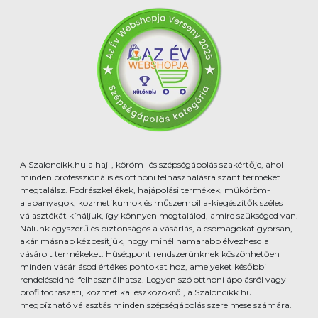
A Szaloncikk.hu a haj-, köröm- és szépségápolás szakértője, ahol
minden professzionális és otthoni felhasználásra szánt terméket
megtalálsz. Fodrászkellékek, hajápolási termékek, műköröm-
alapanyagok, kozmetikumok és műszempilla-kiegészítők széles
választékát kínáljuk, így könnyen megtalálod, amire szükséged van.
Nálunk egyszerű és biztonságos a vásárlás, a csomagokat gyorsan,
akár másnap kézbesítjük, hogy minél hamarabb élvezhesd a
vásárolt termékeket. Hűségpont rendszerünknek köszönhetően
minden vásárlásod értékes pontokat hoz, amelyeket későbbi
rendeléseidnél felhasználhatsz. Legyen szó otthoni ápolásról vagy
profi fodrászati, kozmetikai eszközökről, a Szaloncikk.hu
megbízható választás minden szépségápolás szerelmese számára.