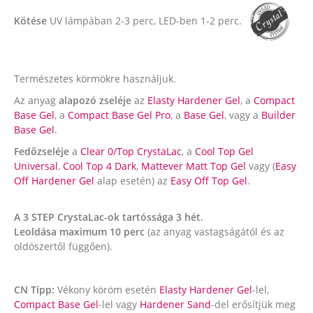
Kötése
UV lámpában 2-3 perc, LED-ben 1-2 perc.
Természetes körmökre használjuk.
Az anyag
alapozó zseléje
az
Elasty Hardener Gel
, a
Compact
Base Gel
, a
Compact Base Gel Pro
, a
Base Gel
, vagy a
Builder
Base Gel
.
Fedőzseléje
a
Clear 0/Top CrystaLac
, a
Cool Top Gel
Universal
,
Cool Top 4 Dark
,
Mattever Matt Top Gel
vagy (
Easy
Off Hardener Gel
alap esetén) az
Easy Off Top Gel
.
A 3 STEP CrystaLac-ok tartóssága 3 hét.
Leoldása maximum 10 perc
(az anyag vastagságától és az
oldószertől függően).
CN Tipp:
Vékony köröm esetén
Elasty Hardener Gel
-lel,
Compact Base Gel
-lel vagy
Hardener Sand
-del erősítjük meg