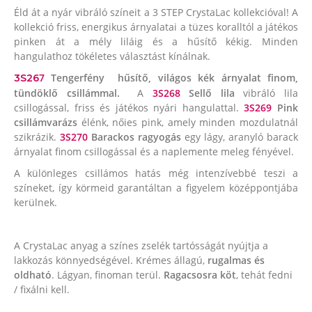
Éld át a nyár vibráló színeit a 3 STEP CrystaLac kollekcióval! A
kollekció friss, energikus árnyalatai a tüzes koralltól a játékos
pinken át a mély liláig és a hűsítő kékig. Minden
hangulathoz tökéletes választást kínálnak.
7
Tengerfény
hűsítő, világos kék árnyalat finom,
3S26
tündöklő csillámmal.
A
3S268
Sellő lila
vibráló lila
csillogással, friss és játékos nyári hangulattal.
3S269
Pink
csillámvarázs
élénk, nőies pink, amely minden mozdulatnál
szikrázik.
3S270
Barackos ragyogás
egy lágy, aranyló barack
árnyalat finom csillogással és a naplemente meleg fényével.
A különleges csillámos hatás még intenzívebbé teszi a
színeket, így körmeid garantáltan a figyelem középpontjába
kerülnek.
A CrystaLac anyag a színes zselék tartósságát nyújtja a
lakkozás könnyedségével. Krémes állagú,
rugalmas és
oldható
. Lágyan, finoman terül.
Ragacsosra köt
, tehát fedni
/ fixálni kell.