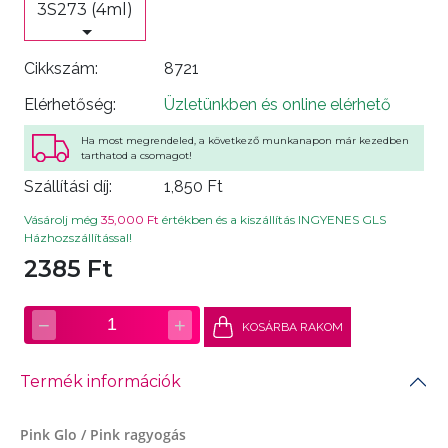
3S273 (4ml)
Cikkszám:
8721
Elérhetőség:
Üzletünkben és online elérhető
Ha most megrendeled, a következő munkanapon már kezedben
tarthatod a csomagot!
Szállítási díj:
1,850 Ft
Vásárolj még
35,000 Ft
értékben és a kiszállítás INGYENES GLS
Házhozszállítással!
2385 Ft
−
+
1
KOSÁRBA RAKOM
Termék információk
Pink Glo / Pink ragyogás