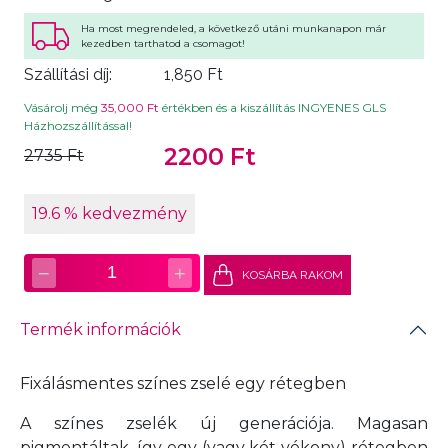
Ha most megrendeled, a következő utáni munkanapon már
kezedben tarthatod a csomagot!
Szállítási díj:
1,850 Ft
Vásárolj még
35,000 Ft
értékben és a kiszállítás INGYENES GLS
Házhozszállítással!
2200 Ft
2735 Ft
19.6 % kedvezmény
−
+
1
KOSÁRBA RAKOM
Termék információk
Fixálásmentes színes zselé egy rétegben
A színes zselék új generációja. Magasan
pigmentáltak, így egy (vagy két vékony) rétegben