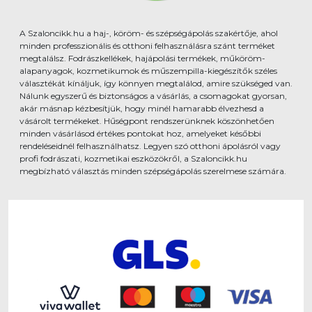
A Szaloncikk.hu a haj-, köröm- és szépségápolás szakértője, ahol
minden professzionális és otthoni felhasználásra szánt terméket
megtalálsz. Fodrászkellékek, hajápolási termékek, műköröm-
alapanyagok, kozmetikumok és műszempilla-kiegészítők széles
választékát kínáljuk, így könnyen megtalálod, amire szükséged van.
Nálunk egyszerű és biztonságos a vásárlás, a csomagokat gyorsan,
akár másnap kézbesítjük, hogy minél hamarabb élvezhesd a
vásárolt termékeket. Hűségpont rendszerünknek köszönhetően
minden vásárlásod értékes pontokat hoz, amelyeket későbbi
rendeléseidnél felhasználhatsz. Legyen szó otthoni ápolásról vagy
profi fodrászati, kozmetikai eszközökről, a Szaloncikk.hu
megbízható választás minden szépségápolás szerelmese számára.