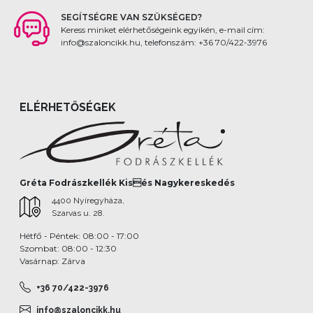
SEGÍTSÉGRE VAN SZÜKSÉGED?
Keress minket elérhetőségeink egyikén, e-mail cím:
info@szaloncikk.hu, telefonszám: +36 70/422-3976
ELÉRHETŐSÉGEK
Gréta Fodrászkellék Kisés Nagykereskedés
4400 Nyíregyháza,
Szarvas u. 28.
Hétfő - Péntek: 08:00 - 17:00
Szombat: 08:00 - 12:30
Vasárnap: Zárva
+36 70/422-3976
info@szaloncikk.hu