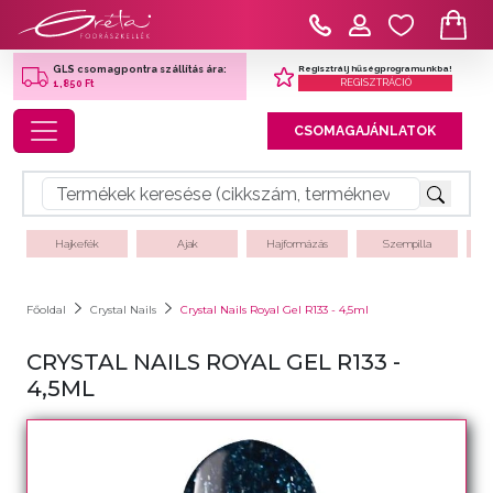
Regisztrálj hűségprogramunkba!
GLS csomagpontra szállítás ára:
REGISZTRÁCIÓ
1,850 Ft
Toggle navigation
CSOMAGAJÁNLATOK
Hajkefék
Ajak
Hajformázás
Szempilla
Főoldal
Crystal Nails
Crystal Nails Royal Gel R133 - 4,5ml
CRYSTAL NAILS ROYAL GEL R133 -
4,5ML