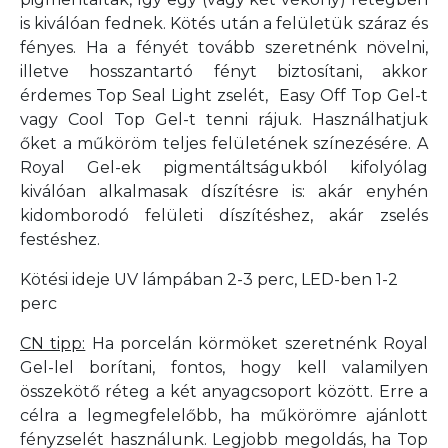
is kiválóan fednek. Kötés után a felületük száraz és
fényes. Ha a fényét tovább szeretnénk növelni,
illetve hosszantartó fényt biztosítani, akkor
érdemes Top Seal Light zselét, Easy Off Top Gel-t
vagy Cool Top Gel-t tenni rájuk. Használhatjuk
őket a műköröm teljes felületének színezésére. A
Royal Gel-ek pigmentáltságukból kifolyólag
kiválóan alkalmasak díszítésre is: akár enyhén
kidomborodó felületi díszítéshez, akár zselés
festéshez.
Kötési ideje UV lámpában 2-3 perc, LED-ben 1-2
perc
CN tipp:
Ha porcelán körmöket szeretnénk Royal
Gel-lel borítani, fontos, hogy kell valamilyen
összekötő réteg a két anyagcsoport között. Erre a
célra a legmegfelelőbb, ha műkörömre ajánlott
fényzselét használunk. Legjobb megoldás, ha Top