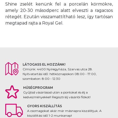
Shine zselét kenünk fel a porcelán körmökre,
amely 20-30 másodperc alatt elveszti a ragacsos
rétegét. Ezután visszamattítható lesz, így tartósan
megtapad rajta a Royal Gel.
LÁTOGASS EL HOZZÁNK!
Címünk: 4400 Nyíregyháza, Szarvas utca 28.
Nyitvatartási idő: hétköznapokon 08:00 - 17:00,
szombaton: 8:00 - 12:30
HŰSÉGPROGRAM
Gyűjtsd vásárlásod után a pontokat és élj a
kedvezményekkel! Regisztrálj vásárlói fiókot!
GYORS KISZÁLLÍTÁS
A csomagokat akár már másnapra kiszállítjuk. A
kiszállítási idő 1-2 munkanap!