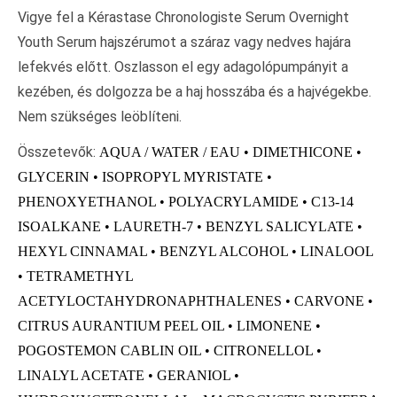
Vigye fel a Kérastase Chronologiste Serum Overnight
Youth Serum hajszérumot a száraz vagy nedves hajára
lefekvés előtt. Oszlasson el egy adagolópumpányit a
kezében, és dolgozza be a haj hosszába és a hajvégekbe.
Nem szükséges leöblíteni.
Összetevők:
AQUA / WATER / EAU • DIMETHICONE •
GLYCERIN • ISOPROPYL MYRISTATE •
PHENOXYETHANOL • POLYACRYLAMIDE • C13-14
ISOALKANE • LAURETH-7 • BENZYL SALICYLATE •
HEXYL CINNAMAL • BENZYL ALCOHOL • LINALOOL
• TETRAMETHYL
ACETYLOCTAHYDRONAPHTHALENES • CARVONE •
CITRUS AURANTIUM PEEL OIL • LIMONENE •
POGOSTEMON CABLIN OIL • CITRONELLOL •
LINALYL ACETATE • GERANIOL •