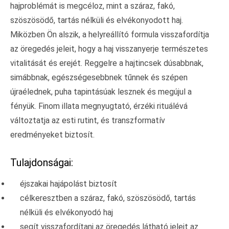
hajproblémát is megcéloz, mint a száraz, fakó,
szöszösödő, tartás nélküli és elvékonyodott haj.
Miközben Ön alszik, a helyreállító formula visszafordítja
az öregedés jeleit, hogy a haj visszanyerje természetes
vitalitását és erejét. Reggelre a hajtincsek dúsabbnak,
simábbnak, egészségesebbnek tűnnek és szépen
újraélednek, puha tapintásúak lesznek és megújul a
fényük. Finom illata megnyugtató, érzéki rituálévá
változtatja az esti rutint, és transzformatív
eredményeket biztosít.
Tulajdonságai:
éjszakai hajápolást biztosít
célkeresztben a száraz, fakó, szöszösödő, tartás
nélküli és elvékonyodó haj
segít visszafordítani az öregedés látható jeleit az