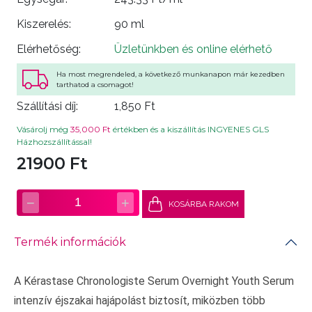
Kiszerelés:
90 ml
Elérhetőség:
Üzletünkben és online elérhető
Ha most megrendeled, a következő munkanapon már kezedben
tarthatod a csomagot!
Szállítási díj:
1,850 Ft
Vásárolj még
35,000 Ft
értékben és a kiszállítás INGYENES GLS
Házhozszállítással!
21900 Ft
−
+
1
KOSÁRBA RAKOM
Termék információk
A Kérastase Chronologiste Serum Overnight Youth Serum
intenzív éjszakai hajápolást biztosít, miközben több