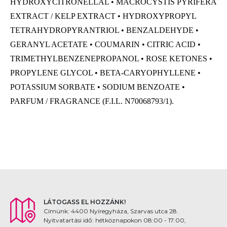
HYDROXYCITRONELLAL • MACROCYSTIS PYRIFERA
EXTRACT / KELP EXTRACT • HYDROXYPROPYL
TETRAHYDROPYRANTRIOL • BENZALDEHYDE •
GERANYL ACETATE • COUMARIN • CITRIC ACID •
TRIMETHYLBENZENEPROPANOL • ROSE KETONES •
PROPYLENE GLYCOL • BETA-CARYOPHYLLENE •
POTASSIUM SORBATE • SODIUM BENZOATE •
PARFUM / FRAGRANCE (F.I.L. N70068793/1).
LÁTOGASS EL HOZZÁNK!
Címünk: 4400 Nyíregyháza, Szarvas utca 28.
Nyitvatartási idő: hétköznapokon 08:00 - 17:00,