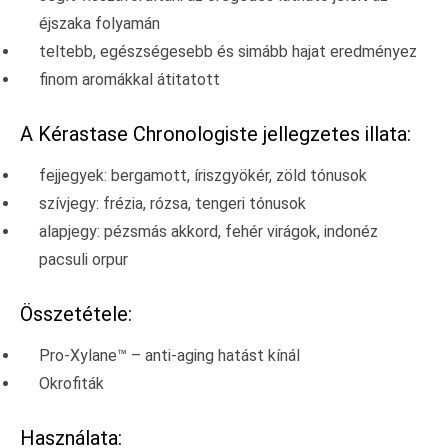
éjszaka folyamán
teltebb, egészségesebb és simább hajat eredményez
finom aromákkal átitatott
A Kérastase Chronologiste jellegzetes illata:
fejjegyek: bergamott, íriszgyökér, zöld tónusok
szívjegy: frézia, rózsa, tengeri tónusok
alapjegy: pézsmás akkord, fehér virágok, indonéz
pacsuli orpur
Összetétele:
Pro-Xylane™ – anti-aging hatást kínál
Okrofiták
Használata: