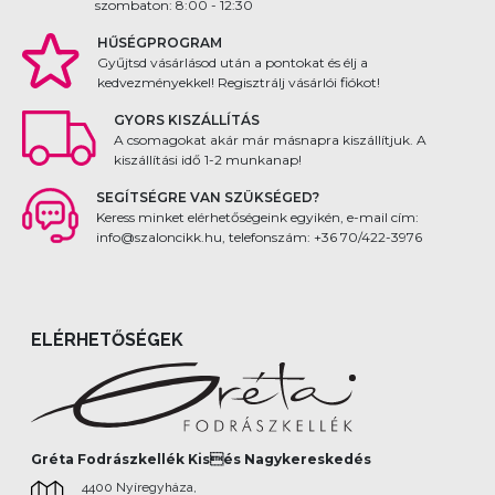
szombaton: 8:00 - 12:30
HŰSÉGPROGRAM
Gyűjtsd vásárlásod után a pontokat és élj a
kedvezményekkel! Regisztrálj vásárlói fiókot!
GYORS KISZÁLLÍTÁS
A csomagokat akár már másnapra kiszállítjuk. A
kiszállítási idő 1-2 munkanap!
SEGÍTSÉGRE VAN SZÜKSÉGED?
Keress minket elérhetőségeink egyikén, e-mail cím:
info@szaloncikk.hu, telefonszám: +36 70/422-3976
ELÉRHETŐSÉGEK
Gréta Fodrászkellék Kisés Nagykereskedés
4400 Nyíregyháza,