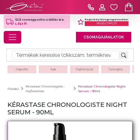
Regisztrálj hűségprogramunkba!
GLS csomagpontra szállítás ára:
REGISZTRÁCIÓ
1,850 Ft
Toggle navigation
CSOMAGAJÁNLATOK
Hajkefék
Ajak
Hajformázás
Szempilla
Kérastase Chronologiste -
Kérastase Chronologiste Night
Főoldal
Hajfiatalitás
Serum - 90ml
KÉRASTASE CHRONOLOGISTE NIGHT
SERUM - 90ML