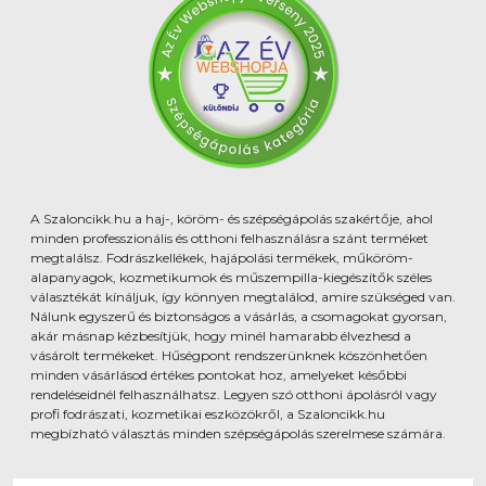
A Szaloncikk.hu a haj-, köröm- és szépségápolás szakértője, ahol
minden professzionális és otthoni felhasználásra szánt terméket
megtalálsz. Fodrászkellékek, hajápolási termékek, műköröm-
alapanyagok, kozmetikumok és műszempilla-kiegészítők széles
választékát kínáljuk, így könnyen megtalálod, amire szükséged van.
Nálunk egyszerű és biztonságos a vásárlás, a csomagokat gyorsan,
akár másnap kézbesítjük, hogy minél hamarabb élvezhesd a
vásárolt termékeket. Hűségpont rendszerünknek köszönhetően
minden vásárlásod értékes pontokat hoz, amelyeket későbbi
rendeléseidnél felhasználhatsz. Legyen szó otthoni ápolásról vagy
profi fodrászati, kozmetikai eszközökről, a Szaloncikk.hu
megbízható választás minden szépségápolás szerelmese számára.