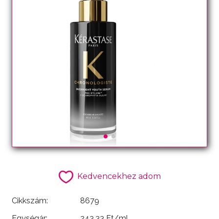
Kedvencekhez adom
Cikkszám:
8679
Egységár:
243.33 Ft/ml