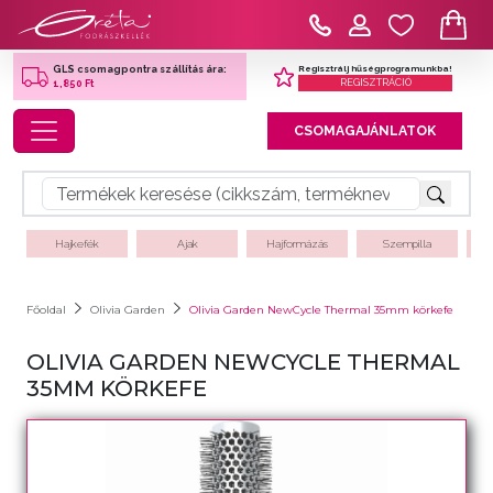
Regisztrálj hűségprogramunkba!
GLS csomagpontra szállítás ára:
REGISZTRÁCIÓ
1,850 Ft
Toggle navigation
CSOMAGAJÁNLATOK
Hajkefék
Ajak
Hajformázás
Szempilla
Főoldal
Olivia Garden
Olivia Garden NewCycle Thermal 35mm körkefe
OLIVIA GARDEN NEWCYCLE THERMAL
35MM KÖRKEFE