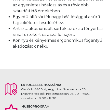
az egyenletes hőeloszlás és a rövidebb
száradási idő érdekében.
Egyedülálló sörték nagy hőállósággal a sűrű
haj tökéletes fésüléséhez.
Antisztatikus ionizált sörték az extra fényért, a
sima fürtökért és a szálló hajért.
Könnyű és kényelmes ergonomikus fogantyú,
akadozások nélkül.
LÁTOGASS EL HOZZÁNK!
Címünk: 4400 Nyíregyháza, Szarvas utca 28.
Nyitvatartási idő: hétköznapokon 08:00 - 17:00,
szombaton: 8:00 - 12:30
HŰSÉGPROGRAM