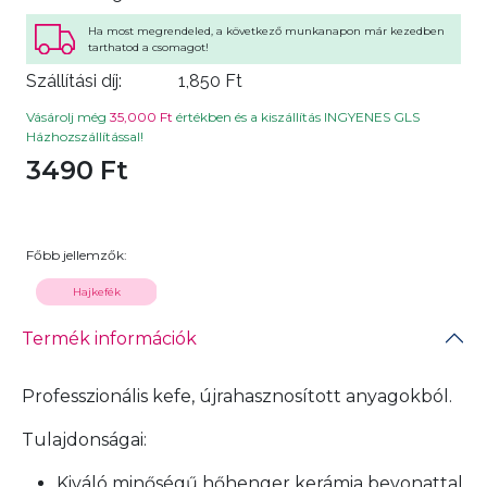
Ha most megrendeled, a következő munkanapon már kezedben
tarthatod a csomagot!
Szállítási díj:
1,850 Ft
Vásárolj még
35,000 Ft
értékben és a kiszállítás INGYENES GLS
Házhozszállítással!
3490 Ft
Főbb jellemzők:
Hajkefék
Termék információk
Professzionális kefe, újrahasznosított anyagokból.
Tulajdonságai:
Kiváló minőségű hőhenger kerámia bevonattal