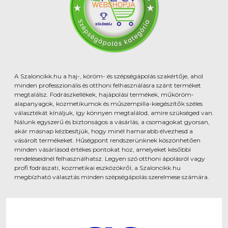
A Szaloncikk.hu a haj-, köröm- és szépségápolás szakértője, ahol
minden professzionális és otthoni felhasználásra szánt terméket
megtalálsz. Fodrászkellékek, hajápolási termékek, műköröm-
alapanyagok, kozmetikumok és műszempilla-kiegészítők széles
választékát kínáljuk, így könnyen megtalálod, amire szükséged van.
Nálunk egyszerű és biztonságos a vásárlás, a csomagokat gyorsan,
akár másnap kézbesítjük, hogy minél hamarabb élvezhesd a
vásárolt termékeket. Hűségpont rendszerünknek köszönhetően
minden vásárlásod értékes pontokat hoz, amelyeket későbbi
rendeléseidnél felhasználhatsz. Legyen szó otthoni ápolásról vagy
profi fodrászati, kozmetikai eszközökről, a Szaloncikk.hu
megbízható választás minden szépségápolás szerelmese számára.