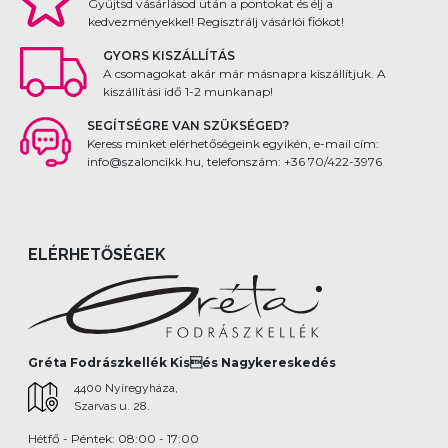
Gyűjtsd vásárlásod után a pontokat és élj a
kedvezményekkel! Regisztrálj vásárlói fiókot!
GYORS KISZÁLLÍTÁS
A csomagokat akár már másnapra kiszállítjuk. A
kiszállítási idő 1-2 munkanap!
SEGÍTSÉGRE VAN SZÜKSÉGED?
Keress minket elérhetőségeink egyikén, e-mail cím:
info@szaloncikk.hu, telefonszám: +36 70/422-3976
ELÉRHETŐSÉGEK
Gréta Fodrászkellék Kisés Nagykereskedés
4400 Nyíregyháza,
Szarvas u. 28.
Hétfő - Péntek: 08:00 - 17:00