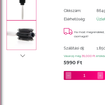
Cikkszám:
864
Elérhetőség:
Üzle
Ha most megrendeled,
csomagot!
Szállítási díj:
1,85
Vásárolj még
35,000 Ft
értékbe
5990 Ft
−
+
1