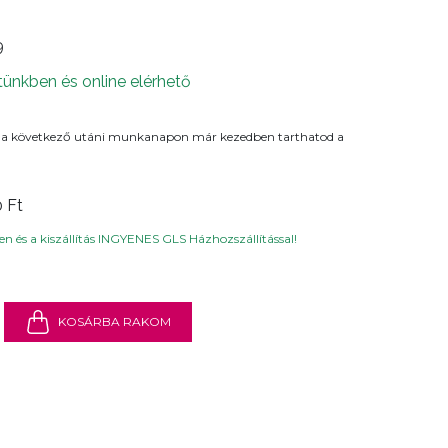
9
tünkben és online elérhető
 a következő utáni munkanapon már kezedben tarthatod a
0 Ft
n és a kiszállítás INGYENES GLS Házhozszállítással!
KOSÁRBA RAKOM