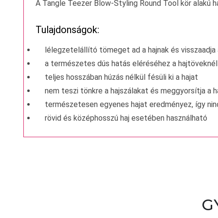
A Tangle Teezer Blow-Styling Round Tool kör alakú haj
Tulajdonságok:
lélegzetelállító tömeget ad a hajnak és visszaadja 
a természetes dús hatás eléréséhez a hajtöveknél
teljes hosszában húzás nélkül fésüli ki a hajat
nem teszi tönkre a hajszálakat és meggyorsítja a h
természetesen egyenes hajat eredményez, így nin
rövid és középhosszú haj esetében használható
G