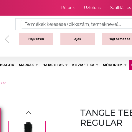
Rólunk
Üzletünk
Szállítás és
Hajkefék
Ajak
Hajformázás
Previous
NSÁGOK
MÁRKÁK
HAJÁPOLÁS
KOZMETIKA
MŰKÖRÖM
ular
TANGLE TE
REGULAR