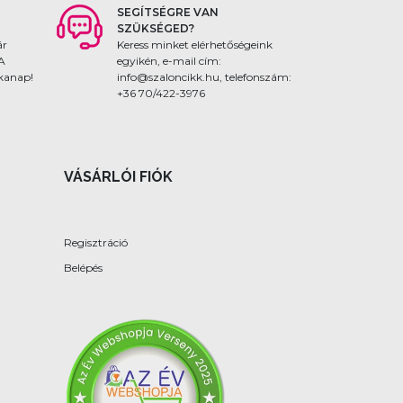
SEGÍTSÉGRE VAN
SZÜKSÉGED?
ár
Keress minket elérhetőségeink
 A
egyikén, e-mail cím:
nkanap!
info@szaloncikk.hu, telefonszám:
+36 70/422-3976
VÁSÁRLÓI FIÓK
Regisztráció
Belépés