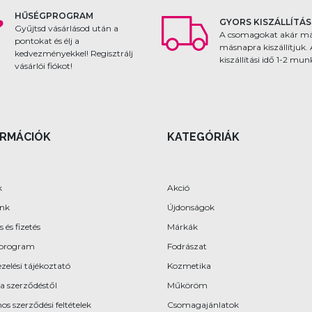
HŰSÉGPROGRAM
GYORS KISZÁLLÍTÁS
Gyűjtsd vásárlásod után a
A csomagokat akár m
pontokat és élj a
másnapra kiszállítjuk.
kedvezményekkel! Regisztrálj
kiszállítási idő 1-2 mu
vásárlói fiókot!
ORMÁCIÓK
KATEGÓRIÁK
k
Akció
ünk
Újdonságok
s és fizetés
Márkák
program
Fodrászat
zelési tájékoztató
Kozmetika
 a szerződéstől
Műköröm
os szerződési feltételek
Csomagajánlatok