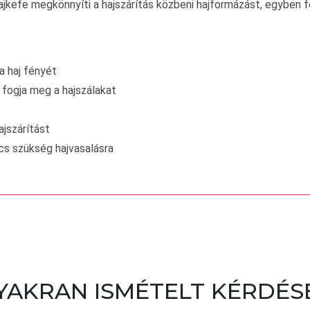
kefe megkönnyíti a hajszárítás közbeni hajformázást, egyben fel
a haj fényét
 fogja meg a hajszálakat
ajszárítást
cs szükség hajvasalásra
YAKRAN ISMÉTELT KÉRDÉS