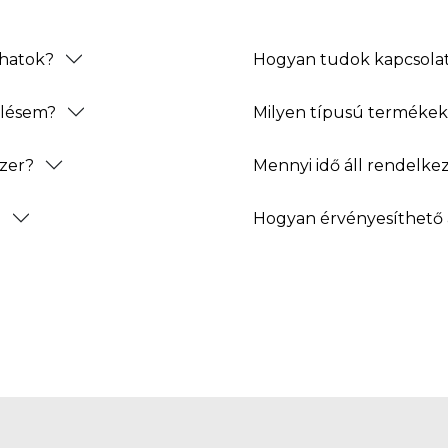
thatok?
Hogyan tudok kapcsolat
elésem?
Milyen típusú termékeke
zer?
Mennyi idő áll rendelke
?
Hogyan érvényesíthető 