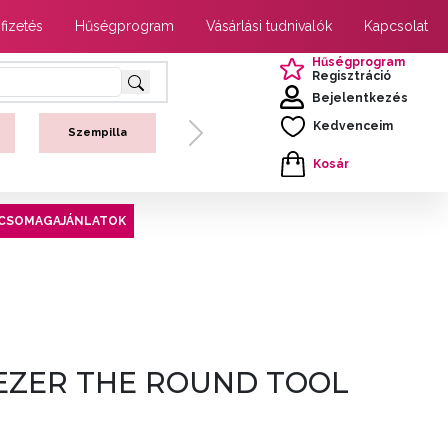
 fizetés
Hűségprogram
Vásárlási tudnivalók
Kapcsolat
Hűségprogram
Regisztráció
Bejelentkezés
Kedvenceim
Szempilla
Next
Kosár
CSOMAGAJÁNLATOK
EZER THE ROUND TOOL