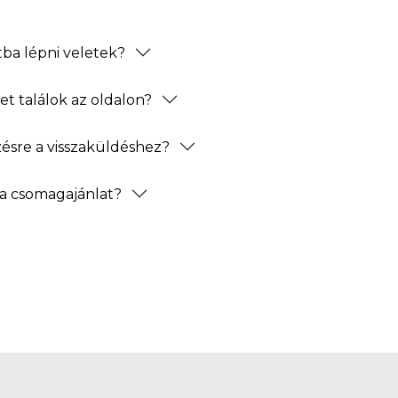
ba lépni veletek?
t találok az oldalon?
zésre a visszaküldéshez?
a csomagajánlat?