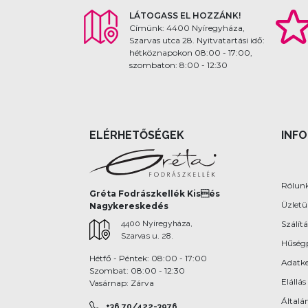
LÁTOGASS EL HOZZÁNK!
Címünk: 4400 Nyíregyháza,
Szarvas utca 28. Nyitvatartási idő:
hétköznapokon 08:00 - 17:00,
szombaton: 8:00 - 12:30
ELÉRHETŐSÉGEK
INF
Rólun
Gréta Fodrászkellék Kisés
Üzlet
Nagykereskedés
4400 Nyíregyháza,
Szálítá
Szarvas u. 28.
Hűség
Hétfő - Péntek: 08:00 - 17:00
Adatke
Szombat: 08:00 - 12:30
Elállás
Vasárnap: Zárva
Általán
+36 70/422-3976