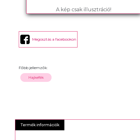
A kép csak illusztráció!
Megosztás a facebookon
Főbb jellemzők:
Hajkefék
Termék információk