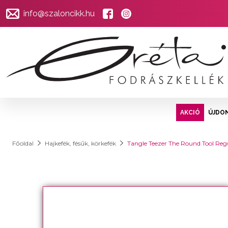
info@szaloncikk.hu
AKCIÓ
ÚJDO
Főoldal
Hajkefék, fésűk, körkefék
Tangle Teezer The Round Tool Reg