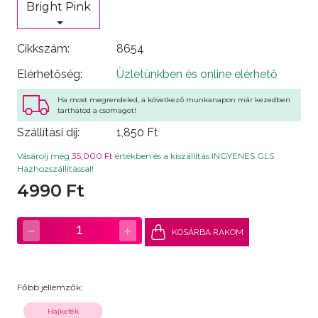
Bright Pink
Cikkszám:
8654
Elérhetőség:
Üzletünkben és online elérhető
Ha most megrendeled, a következő munkanapon már kezedben
tarthatod a csomagot!
Szállítási díj:
1,850 Ft
Vásárolj még
35,000 Ft
értékben és a kiszállítás INGYENES GLS
Házhozszállítással!
4990 Ft
−
+
1
KOSÁRBA RAKOM
Főbb jellemzők:
Hajkefék