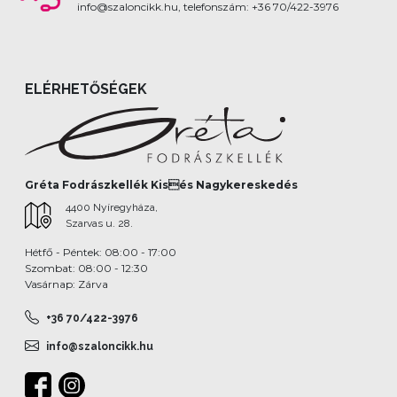
info@szaloncikk.hu, telefonszám: +36 70/422-3976
ELÉRHETŐSÉGEK
Gréta Fodrászkellék Kisés Nagykereskedés
4400 Nyíregyháza,
Szarvas u. 28.
Hétfő - Péntek: 08:00 - 17:00
Szombat: 08:00 - 12:30
Vasárnap: Zárva
+36 70/422-3976
info@szaloncikk.hu