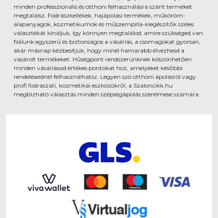
minden professzionális és otthoni felhasználásra szánt terméket
megtalálsz. Fodrászkellékek, hajápolási termékek, műköröm-
alapanyagok, kozmetikumok és műszempilla-kiegészítők széles
választékát kínáljuk, így könnyen megtalálod, amire szükséged van.
Nálunk egyszerű és biztonságos a vásárlás, a csomagokat gyorsan,
akár másnap kézbesítjük, hogy minél hamarabb élvezhesd a
vásárolt termékeket. Hűségpont rendszerünknek köszönhetően
minden vásárlásod értékes pontokat hoz, amelyeket későbbi
rendeléseidnél felhasználhatsz. Legyen szó otthoni ápolásról vagy
profi fodrászati, kozmetikai eszközökről, a Szaloncikk.hu
megbízható választás minden szépségápolás szerelmese számára.