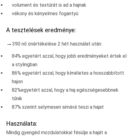
volument és textúrát is ad a hajnak
vékony és kényelmes fogantyú
A tesztelések eredménye:
→
390 nő önértékelése 2 hét használat után:
84% egyetért azzal, hogy jobb eredményeket értek el
a stylingban
86% egyetért azzal, hogy kíméletes a hosszabbított
hajon
82%egyetért azzal, hogy a haj egészségesebbnek
tűnik
87% szerint selymesen simává teszi a hajat
Használata:
Mindig gyengéd mozdulatokkal fésülje a haját a