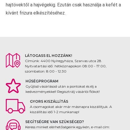
hajtövektől a hajvégekig. Ezután csak használja a kefét a
kívánt frizura elkészítéséhez.
LÁTOGASS EL HOZZÁNK!
Címünk: 4400 Nyíregyháza, Szarvas utca 28.
Nyitvatartási idő: hétköznapokon 08:00 - 17:00,
szombaton: 8:00 - 12:30
HŰSÉGPROGRAM
Gyűjtsd vásárlásod után a pontokat és élj a
kedvezményekkel! Regisztrálj vásárlói fiókot!
GYORS KISZÁLLÍTÁS
A csomagokat akár már másnapra kiszállítjuk. A
kiszállítási idő 1-2 munkanap!
SEGÍTSÉGRE VAN SZÜKSÉGED?
Keress minket elérhetőségeink egyikén, e-mail cím: