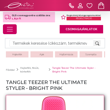
Regisztrálj hűségprogramunkba!
GLS csomagpontra szállítás ára:
REGISZTRÁCIÓ
1,850 Ft
Toggle navigation
CSOMAGAJÁNLATOK
Hajkefék
Ajak
Hajformázás
Szempilla
Hajkefék, fésűk,
Tangle Teezer The Ultimate Styler -
Főoldal
körkefék
Bright Pink
TANGLE TEEZER THE ULTIMATE
STYLER - BRIGHT PINK