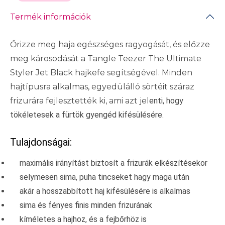
Termék információk
Őrizze meg haja egészséges ragyogását, és előzze
meg károsodását a Tangle Teezer The Ultimate
Styler Jet Black hajkefe segítségével. Minden
hajtípusra alkalmas, egyedülálló sörtéit száraz
frizurára fejlesztették ki, ami azt jel
enti, hogy
tökéletesek a fürtök gyengéd kifésülésére.
Tulajdonságai:
maximális irányítást biztosít a frizurák elkészítésekor
selymesen sima, puha tincseket hagy maga után
akár a hosszabbított haj kifésülésére is alkalmas
sima és fényes finis minden frizurának
kíméletes a hajhoz, és a fejbőrhöz is