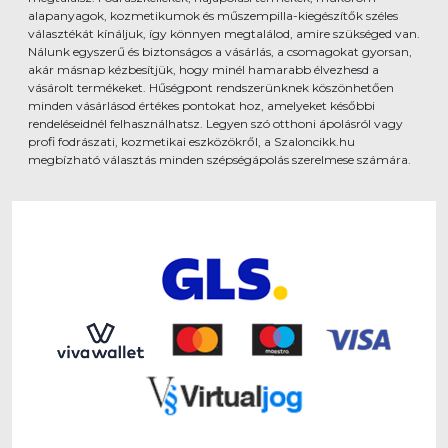
alapanyagok, kozmetikumok és műszempilla-kiegészítők széles
választékát kínáljuk, így könnyen megtalálod, amire szükséged van.
Nálunk egyszerű és biztonságos a vásárlás, a csomagokat gyorsan,
akár másnap kézbesítjük, hogy minél hamarabb élvezhesd a
vásárolt termékeket. Hűségpont rendszerünknek köszönhetően
minden vásárlásod értékes pontokat hoz, amelyeket későbbi
rendeléseidnél felhasználhatsz. Legyen szó otthoni ápolásról vagy
profi fodrászati, kozmetikai eszközökről, a Szaloncikk.hu
megbízható választás minden szépségápolás szerelmese számára.