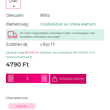
Lilac
Cikkszám:
8662
Elérhetőség:
Üzletünkben és online elérhető
Ha most megrendeled, a következő utáni munkanapon már
kezedben tarthatod a csomagot!
Szállítási díj:
1,850 Ft
Vásárolj még
35,000 Ft
értékben és a kiszállítás INGYENES GLS
Házhozszállítással!
4790 Ft
−
+
1
KOSÁRBA RAKOM
Főbb jellemzők:
Hajkefék