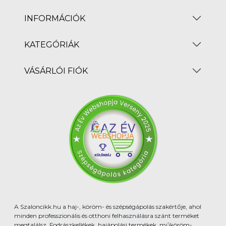
INFORMÁCIÓK
KATEGÓRIÁK
VÁSÁRLÓI FIÓK
A Szaloncikk.hu a haj-, köröm- és szépségápolás szakértője, ahol
minden professzionális és otthoni felhasználásra szánt terméket
megtalálsz. Fodrászkellékek, hajápolási termékek, műköröm-