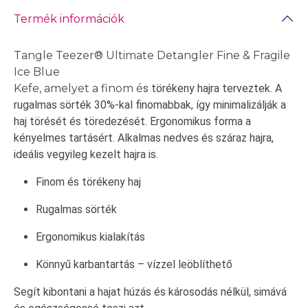
Termék információk
Tangle Teezer® Ultimate Detangler Fine & Fragile
Ice Blue
Kefe, amelyet a finom é
s törékeny hajra terveztek. A
rugalmas sörték 30%-kal finomabbak, így minimalizálják a
haj törését és töredezését. Ergonomikus forma a
kényelmes tartásért. Alkalmas nedves és száraz hajra,
ideális vegyileg kezelt hajra is.
Finom és törékeny haj
Rugalmas sörték
Ergonomikus kialakítás
Könnyű karbantartás – vízzel leöblíthető
Segít kibontani a hajat húzás és károsodás nélkül, simává