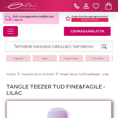
Regisztrálj hűségprogramunkba!
GLS csomagpontra szállítás ára:
REGISZTRÁCIÓ
1,850 Ft
Toggle navigation
CSOMAGAJÁNLATOK
Hajkefék
Ajak
Hajformázás
Szempilla
Főoldal
Hajkefék, fésűk, körkefék
Tangle Teezer Tud Fine&Fagile - Lilac
TANGLE TEEZER TUD FINE&FAGILE -
LILAC