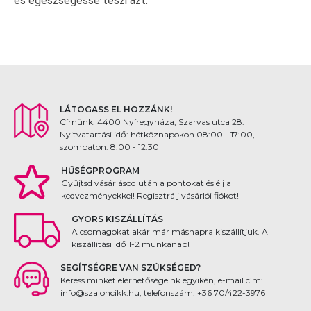
és egészségessé teszi azt.
LÁTOGASS EL HOZZÁNK!
Címünk: 4400 Nyíregyháza, Szarvas utca 28.
Nyitvatartási idő: hétköznapokon 08:00 - 17:00,
szombaton: 8:00 - 12:30
HŰSÉGPROGRAM
Gyűjtsd vásárlásod után a pontokat és élj a
kedvezményekkel! Regisztrálj vásárlói fiókot!
GYORS KISZÁLLÍTÁS
A csomagokat akár már másnapra kiszállítjuk. A
kiszállítási idő 1-2 munkanap!
SEGÍTSÉGRE VAN SZÜKSÉGED?
Keress minket elérhetőségeink egyikén, e-mail cím:
info@szaloncikk.hu, telefonszám: +36 70/422-3976