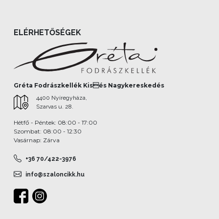
ELÉRHETŐSÉGEK
Gréta Fodrászkellék Kisés Nagykereskedés
4400 Nyíregyháza,
Szarvas u. 28.
Hétfő - Péntek: 08:00 - 17:00
Szombat: 08:00 - 12:30
Vasárnap: Zárva
+36 70/422-3976
info@szaloncikk.hu