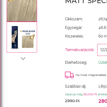
MATT SPEC
Cikkszám:
267
Egységár:
46.6
Kiszerelés:
60 
Termékvariációk:
12/
Elérhetőség:
Üzle
Ha most megrendeled,
Szállítási díj:
1,85
Vásárolj még
35,000 Ft
értékbe
280
2990 Ft