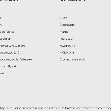
k
Akció
ünk
Újdonságok
s és fizetés
Márkák
program
Fodrászat
zelési tájékoztató
Kozmetika
 a szerződéstől
Műköröm
os szerződési feltételek
Csomagajánlatok
 szabályzat
lat
ője, ahol minden professzionális és otthoni felhasználásra szánt terméket meg