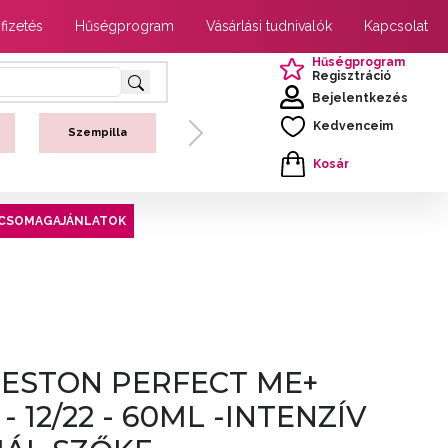
 fizetés
Hűségprogram
Vásárlási tudnivalók
Kapcsolat
Hűségprogram
Regisztráció
Bejelentkezés
Kedvenceim
Szempilla
Next
Kosár
CSOMAGAJÁNLATOK
ESTON PERFECT ME+
 12/22 - 60ML -INTENZÍV