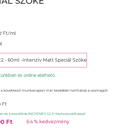
IÁL SZŐKE
4
7 Ft/ml
ml
22 - 60ml -Intenzív Matt Speciál Szőke
tünkben és online elérhető
 a következő munkanapon már kezedben tarthatod a csomagot!
0 Ft
n és a kiszállítás INGYENES GLS Házhozszállítással!
0 Ft
6.4 % kedvezmény