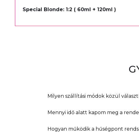
Special Blonde: 1:2 ( 60ml + 120ml )
G
Milyen szállítási módok közül válasz
Mennyi idő alatt kapom meg a rend
Hogyan működik a hűségpont rends