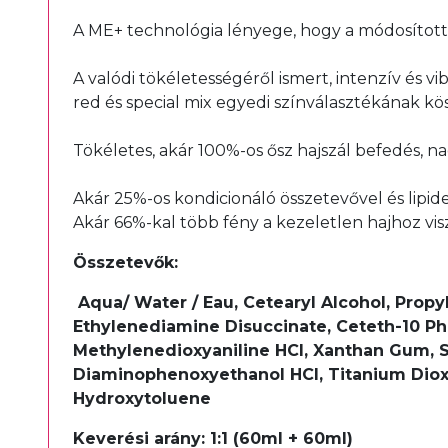
A ME+ technológia lényege, hogy a módosított
A valódi tökéletességéről ismert, intenzív és 
red és special mix egyedi színválasztékának kö
Tökéletes, akár 100%-os ősz hajszál befedés, n
Akár 25%-os kondicionáló összetevővel és lipi
Akár 66%-kal több fény a kezeletlen hajhoz vis
Összetevők:
Aqua/ Water / Eau, Cetearyl Alcohol, Propy
Ethylenediamine Disuccinate, Ceteth-10 Ph
Methylenedioxyaniline HCI, Xanthan Gum, S
Diaminophenoxyethanol HCI, Titanium Dioxi
Hydroxytoluene
Keverési arány: 1:1 (60ml + 60ml)