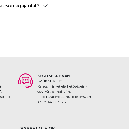
a csomagajánlat?
SEGÍTSÉGRE VAN
SZÜKSÉGED?
ár
Keress minket elérhetőségeink
 A
egyikén, e-mail cím:
nkanap!
info@szaloncikk.hu, telefonszám:
+36 70/422-3976
VÁSÁRLÓI FIÓK