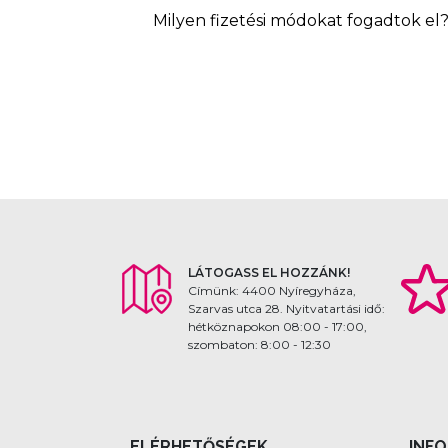
Milyen fizetési módokat fogadtok el
LÁTOGASS EL HOZZÁNK!
Címünk: 4400 Nyíregyháza,
Szarvas utca 28. Nyitvatartási idő:
hétköznapokon 08:00 - 17:00,
szombaton: 8:00 - 12:30
ELÉRHETŐSÉGEK
INF