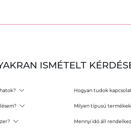
YAKRAN ISMÉTELT KÉRDÉS
thatok?
Hogyan tudok kapcsolat
elésem?
Milyen típusú termékeke
zer?
Mennyi idő áll rendelke