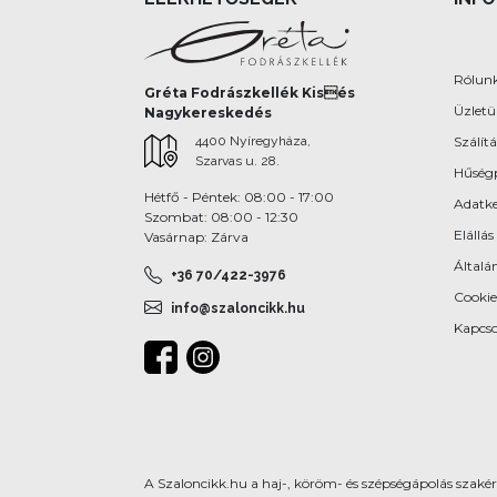
Rólun
Gréta Fodrászkellék Kisés
Üzlet
Nagykereskedés
4400 Nyíregyháza,
Szálítá
Szarvas u. 28.
Hűség
Hétfő - Péntek: 08:00 - 17:00
Adatke
Szombat: 08:00 - 12:30
Elállás
Vasárnap: Zárva
Általán
+36 70/422-3976
Cookie
info@szaloncikk.hu
Kapcso
A Szaloncikk.hu a haj-, köröm- és szépségápolás szakért