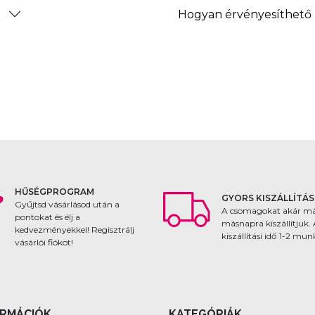
?
Hogyan érvényesíthető 
HŰSÉGPROGRAM
GYORS KISZÁLLÍTÁS
Gyűjtsd vásárlásod után a
A csomagokat akár m
pontokat és élj a
másnapra kiszállítjuk.
kedvezményekkel! Regisztrálj
kiszállítási idő 1-2 mu
vásárlói fiókot!
ORMÁCIÓK
KATEGÓRIÁK