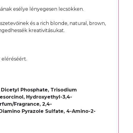
sának esélye lényegesen lecsökken.
szetevőinek és a rich blonde, natural, brown,
engedhessék kreativitásukat.
 eléréséért.
Dicetyl Phosphate, Trisodium
sorcinol, Hydroxyethyl-3,4-
rfum/Fragrance, 2,4-
Diamino Pyrazole Sulfate, 4-Amino-2-