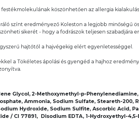
 festékmolekulának köszönhetően az allergia kialakulá
vibráló színt eredményező Koleston a legjobb minőségű ös
szönheti sikerét - hogy a fodrászok teljesen szabadjára 
agyszerű hajtőtől a hajvégekig elért egyenletességgel.
dekkel a Tökéletes ápolási és gyengéd a hajhoz eredmény
zonyítva.
lene Glycol,
2-Methoxymethyl-p-Phenylenediamine, 
osphate, Ammonia, Sodium Sulfate, Steareth-200, Re
odium Hydroxide, Sodium Sulfite, Ascorbic Acid, Pa
de / CI 77891, Disodium EDTA, 1-Hydroxyethyl-4,5-