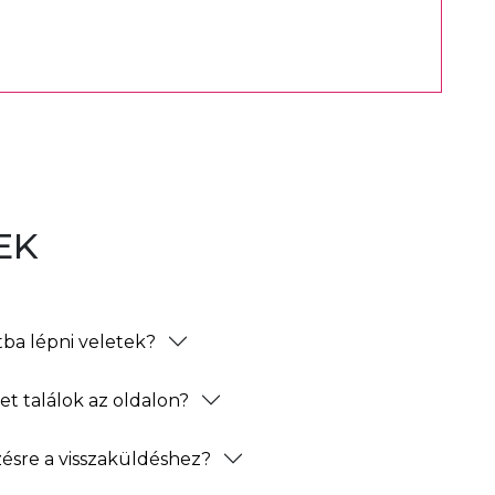
EK
ba lépni veletek?
t találok az oldalon?
zésre a visszaküldéshez?