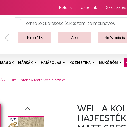
Rólunk
Üzletünk
Szállítás és
Hajkefék
Ajak
Hajformázás
Previous
NSÁGOK
MÁRKÁK
HAJÁPOLÁS
KOZMETIKA
MŰKÖRÖM
2/22 - 60ml -Intenzív Matt Speciál Szőke
WELLA KOL
HAJFESTÉK -