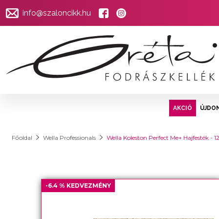
info@szaloncikk.hu
AKCIÓ
ÚJDO
Főoldal
Wella Professionals
Wella Koleston Perfect Me+ Hajfesték - 1
-6.4 % KEDVEZMÉNY