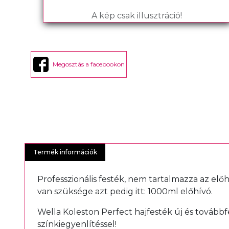
A kép csak illusztráció!
Megosztás a facebookon
Termék információk
Professzionális festék, nem tartalmazza az elő
van szüksége azt pedig itt:
1000ml előhívó
.
Wella Koleston Perfect hajfesték új és tovább
színkiegyenlítéssel!