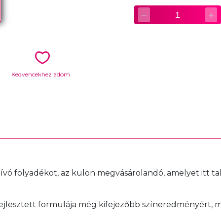
−
+
1
Kedvencekhez adom
hívó folyadékot, az külön megvásárolandó, amelyet itt tal
fejlesztett formulája még kifejezőbb színeredményért, m