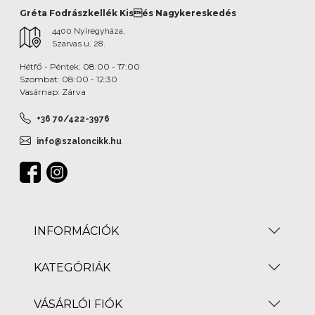
Gréta Fodrászkellék Kisés Nagykereskedés
4400 Nyíregyháza,
Szarvas u. 28.
Hétfő - Péntek: 08:00 - 17:00
Szombat: 08:00 - 12:30
Vasárnap: Zárva
+36 70/422-3976
info@szaloncikk.hu
INFORMÁCIÓK
KATEGÓRIÁK
VÁSÁRLÓI FIÓK