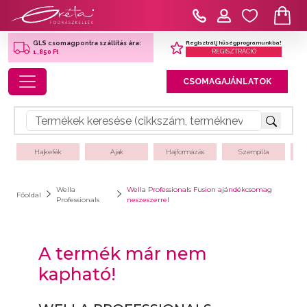
Regisztrálj hűségprogramunkba!
GLS csomagpontra szállítás ára:
REGISZTRÁCIÓ
1,850 Ft
Toggle navigation
CSOMAGAJÁNLATOK
Hajkefék
Ajak
Hajformázás
Szempilla
Wella
Wella Professionals Fusion ajándékcsomag
Főoldal
Professionals
neszeszerrel
A termék már nem
kapható!