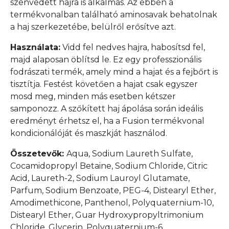
szenvedett hajra is alkalmas. Az ebben a
termékvonalban található aminosavak behatolnak
a haj szerkezetébe, belülről erősítve azt.
Használata:
Vidd fel nedves hajra, habosítsd fel,
majd alaposan öblítsd le. Ez egy professzionális
fodrászati termék, amely mind a hajat és a fejbőrt is
tisztítja. Festést követően a hajat csak egyszer
mosd meg, minden más esetben kétszer
samponozz. A szőkített haj ápolása során ideális
eredményt érhetsz el, ha a Fusion termékvonal
kondicionálóját és maszkját használod.
Összetevők:
Aqua, Sodium Laureth Sulfate,
Cocamidopropyl Betaine, Sodium Chloride, Citric
Acid, Laureth-2, Sodium Lauroyl Glutamate,
Parfum, Sodium Benzoate, PEG-4, Distearyl Ether,
Amodimethicone, Panthenol, Polyquaternium-10,
Distearyl Ether, Guar Hydroxypropyltrimonium
Chloride, Glycerin, Polyquaternium-6,