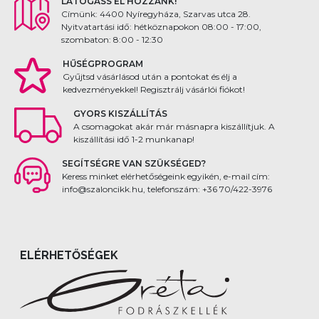
LÁTOGASS EL HOZZÁNK!
Címünk: 4400 Nyíregyháza, Szarvas utca 28.
Nyitvatartási idő: hétköznapokon 08:00 - 17:00,
szombaton: 8:00 - 12:30
HŰSÉGPROGRAM
Gyűjtsd vásárlásod után a pontokat és élj a
kedvezményekkel! Regisztrálj vásárlói fiókot!
GYORS KISZÁLLÍTÁS
A csomagokat akár már másnapra kiszállítjuk. A
kiszállítási idő 1-2 munkanap!
SEGÍTSÉGRE VAN SZÜKSÉGED?
Keress minket elérhetőségeink egyikén, e-mail cím:
info@szaloncikk.hu, telefonszám: +36 70/422-3976
ELÉRHETŐSÉGEK