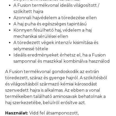
A Fusion termékvonal ideális világosított /
szőkített hajra
Azonnali hajvédelem a töredezése ellen
A haj puha és egészséges tapintású
Könnyen fésülhető haj, védelem a haj
mechanikai sérülései ellen
A töredezett végek intenzív kisimítása és
selymessé tétele
Ideális eredményeket érhetsz el, ha a Fusion
samponnal és maszkkal kombinálva használod
A Fusion termékvonal gondoskodik az extrán
töredezett, száraz és gyenge hajról. A szőkítésből
és világosításból származó kémiai károsodást
szenvedett hajra is alkalmas. Az ebben a vonal
termékeiben található aminosavak behatolnak a
haj szerkezetébe, belülről erősítve azt.
Használat:
Vidd fel átsamponozott,