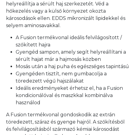
helyreállítja a sérült haj szerkezetét. Véd a
hőkezelés vagy a külső környezet okozta
károsodások ellen. EDDS mikronizált lipidekkel és
selyem aminosavakkal.
A Fusion termékvonal ideális felvilágosított /
szőkített hajra
Gyengéd sampon, amely segít helyreállítani a
sérült hajat már a hajmosás közben
Mosás után a haj puha és egészséges tapintású
Gyengéden tisztít, nem gumbacolja a
töredezett végű hajszálakat
Ideális eredményeket érhetsz el, ha a Fusion
kondicionálóval és maszkkal kombinálva
használod
A Fusion termékvonal gondoskodik az extrán
töredezett, száraz és gyenge hajról. A szőkítésből
és felvilágosításból származó kémiai károsodást