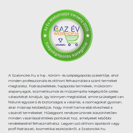
A Szaloncikk.hu a haj-, köröm- és szépségápolás szakértője, ahol
minden professzionális és otthoni felhasználásra szánt terméket
megtalálsz. Fodrászkellékek, hajápolási termékek, műköröm-
alapanyagok, kozmetikumok és műszempilla-kiegészítők széles
választékát kínáljuk, így könnyen megtalálod, amire szükséged van.
Nálunk egyszerű és biztonságos a vásárlás, a csomagokat gyorsan,
akár másnap kézbesítjük, hogy minél hamarabb élvezhesd a
vásárolt termékeket. Hűségpont rendszerünknek köszönhetően
minden vásárlásod értékes pontokat hoz, amelyeket későbbi
rendeléseidnél felhasználhatsz. Legyen szó otthoni ápolásról vagy
profi fodrászati, kozmetikai eszközökről, a Szaloncikk.hu