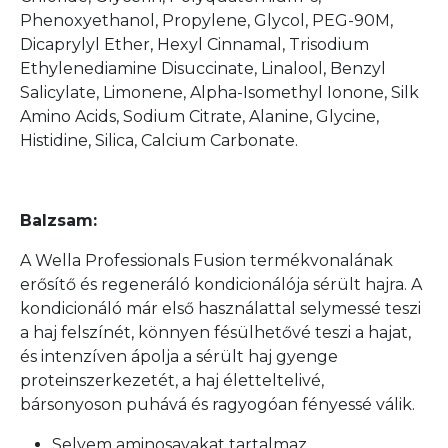
Phenoxyethanol, Propylene, Glycol, PEG-90M,
Dicaprylyl Ether, Hexyl Cinnamal, Trisodium
Ethylenediamine Disuccinate, Linalool, Benzyl
Salicylate, Limonene, Alpha-Isomethyl Ionone, Silk
Amino Acids, Sodium Citrate, Alanine, Glycine,
Histidine, Silica, Calcium Carbonate.
Balzsam:
A Wella Professionals Fusion termékvonalának
erősítő és regeneráló kondicionálója sérült hajra. A
kondicionáló már első használattal selymessé teszi
a haj felszínét, könnyen fésülhetővé teszi a hajat,
é
s intenzíven ápolja a sérült haj gyenge
proteinszerkezetét, a haj életteltelivé,
bársonyoson puhává és ragyogóan fényessé válik.
Selyem aminosavakat tartalmaz.