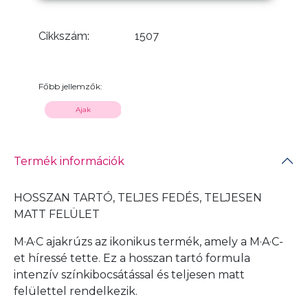
Cikkszám:
1507
Főbb jellemzők:
Ajak
Termék információk
HOSSZAN TARTÓ, TELJES FEDÉS, TELJESEN
MATT FELÜLET
M·A·C ajakrúzs az ikonikus termék, amely a M·A·C-
et híressé tette. Ez a hosszan tartó formula
intenzív színkibocsátással és teljesen matt
felülettel rendelkezik.