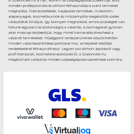
A Szaloncikk.hu a haj-, köröm- és szépségápolás szakértője, ahol
minden professzionális és otthoni felhasználásra szánt terméket
megtalálsz. Fodrászkellékek, hajápolási termékek, műköröm-
alapanyagok, kozmetikumok és műszempilla-kiegészítők széles
választékát kínáljuk, így könnyen megtalálod, amire szükséged van.
Nálunk egyszerű és biztonságos a vásárlás, a csomagokat gyorsan,
akár másnap kézbesítjük, hogy minél hamarabb élvezhesd a
vásárolt termékeket. Hűségpont rendszerünknek köszönhetően
minden vásárlásod értékes pontokat hoz, amelyeket későbbi
rendeléseidnél felhasználhatsz. Legyen szó otthoni ápolásról vagy
profi fodrászati, kozmetikai eszközökről, a Szaloncikk.hu
megbízható választás minden szépségápolás szerelmese számára.