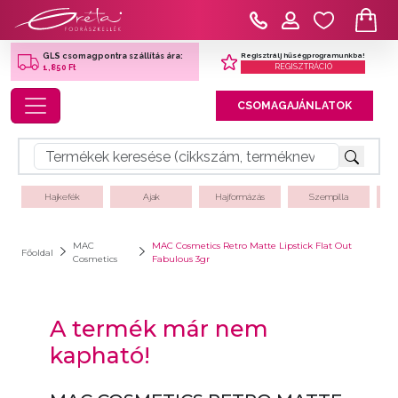
Regisztrálj hűségprogramunkba!
GLS csomagpontra szállítás ára:
REGISZTRÁCIÓ
1,850 Ft
Toggle navigation
CSOMAGAJÁNLATOK
Hajkefék
Ajak
Hajformázás
Szempilla
MAC
MAC Cosmetics Retro Matte Lipstick Flat Out
Főoldal
Cosmetics
Fabulous 3gr
A termék már nem
kapható!