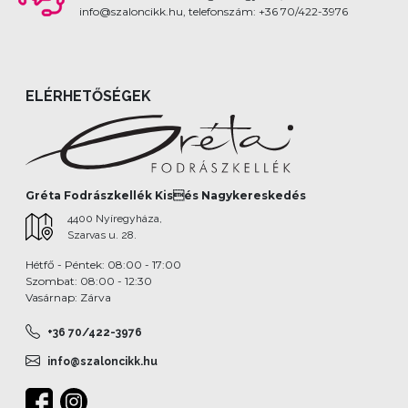
info@szaloncikk.hu, telefonszám: +36 70/422-3976
ELÉRHETŐSÉGEK
Gréta Fodrászkellék Kisés Nagykereskedés
4400 Nyíregyháza,
Szarvas u. 28.
Hétfő - Péntek: 08:00 - 17:00
Szombat: 08:00 - 12:30
Vasárnap: Zárva
+36 70/422-3976
info@szaloncikk.hu