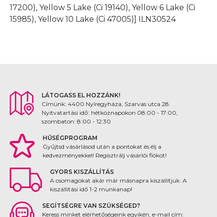
17200), Yellow 5 Lake (Ci 19140), Yellow 6 Lake (Ci
15985), Yellow 10 Lake (Ci 47005)] ILN30524
LÁTOGASS EL HOZZÁNK!
Címünk: 4400 Nyíregyháza, Szarvas utca 28.
Nyitvatartási idő: hétköznapokon 08:00 - 17:00,
szombaton: 8:00 - 12:30
HŰSÉGPROGRAM
Gyűjtsd vásárlásod után a pontokat és élj a
kedvezményekkel! Regisztrálj vásárlói fiókot!
GYORS KISZÁLLÍTÁS
A csomagokat akár már másnapra kiszállítjuk. A
kiszállítási idő 1-2 munkanap!
SEGÍTSÉGRE VAN SZÜKSÉGED?
Keress minket elérhetőségeink egyikén, e-mail cím: