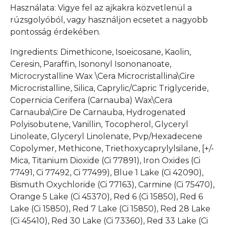
Használata: Vigye fel az ajkakra közvetlenül a
rúzsgolyóból, vagy használjon ecsetet a nagyobb
pontosság érdekében.
Ingredients: Dimethicone, Isoeicosane, Kaolin,
Ceresin, Paraffin, Isononyl Isononanoate,
Microcrystalline Wax \Cera Microcristallina\Cire
Microcristalline, Silica, Caprylic/Capric Triglyceride,
Copernicia Cerifera (Carnauba) Wax\Cera
Carnauba\Cire De Carnauba, Hydrogenated
Polyisobutene, Vanillin, Tocopherol, Glyceryl
Linoleate, Glyceryl Linolenate, Pvp/Hexadecene
Copolymer, Methicone, Triethoxycaprylylsilane, [+/-
Mica, Titanium Dioxide (Ci 77891), Iron Oxides (Ci
77491, Ci 77492, Ci 77499), Blue 1 Lake (Ci 42090),
Bismuth Oxychloride (Ci 77163), Carmine (Ci 75470),
Orange 5 Lake (Ci 45370), Red 6 (Ci 15850), Red 6
Lake (Ci 15850), Red 7 Lake (Ci 15850), Red 28 Lake
(Ci 45410), Red 30 Lake (Ci 73360), Red 33 Lake (Ci