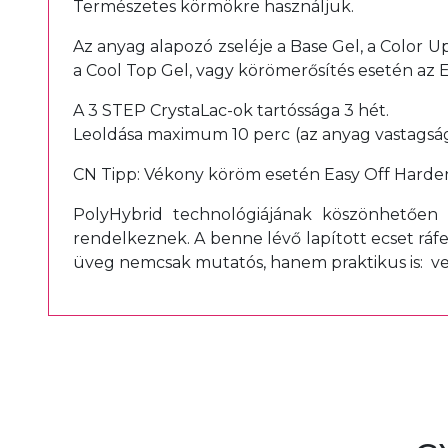
Természetes körmökre használjuk.
Az anyag alapozó zseléje a Base Gel, a Color U
a Cool Top Gel, vagy körömerősítés esetén az E
A 3 STEP CrystaLac-ok tartóssága 3 hét.
Leoldása maximum 10 perc
(az anyag vastagsá
CN Tipp: Vékony köröm esetén Easy Off Harden
PolyHybrid technológiájának köszönhetően
rendelkeznek. A benne lévő lapított ecset ráf
üveg nemcsak mutatós, hanem praktikus is: ven