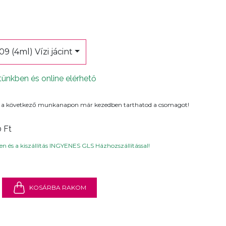
6
09 (4ml) Vízi jácint
tünkben és online elérhető
 a következő munkanapon már kezedben tarthatod a csomagot!
0 Ft
n és a kiszállítás INGYENES GLS Házhozszállítással!
KOSÁRBA RAKOM