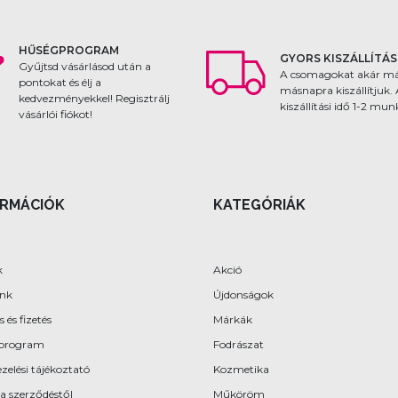
HŰSÉGPROGRAM
GYORS KISZÁLLÍTÁS
Gyűjtsd vásárlásod után a
A csomagokat akár m
pontokat és élj a
másnapra kiszállítjuk.
kedvezményekkel! Regisztrálj
kiszállítási idő 1-2 mu
vásárlói fiókot!
ORMÁCIÓK
KATEGÓRIÁK
k
Akció
ünk
Újdonságok
s és fizetés
Márkák
program
Fodrászat
zelési tájékoztató
Kozmetika
 a szerződéstől
Műköröm