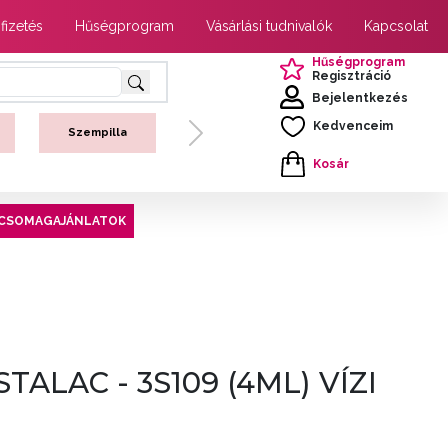
 fizetés
Hűségprogram
Vásárlási tudnivalók
Kapcsolat
Hűségprogram
Regisztráció
Bejelentkezés
Kedvenceim
Szempilla
Next
Kosár
CSOMAGAJÁNLATOK
TALAC - 3S109 (4ML) VÍZI