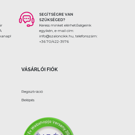
SEGÍTSÉGRE VAN
SZÜKSÉGED?
ár
Keress minket elérhetőségeink
 A
egyikén, e-mail cím:
nkanap!
info@szaloncikk.hu, telefonszám:
+36 70/422-3976
VÁSÁRLÓI FIÓK
Regisztráció
Belépés