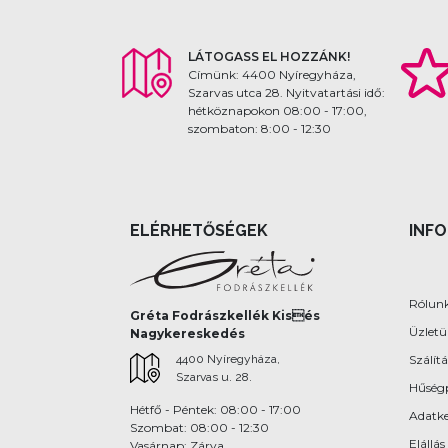
LÁTOGASS EL HOZZÁNK!
Címünk: 4400 Nyíregyháza,
Szarvas utca 28. Nyitvatartási idő:
hétköznapokon 08:00 - 17:00,
szombaton: 8:00 - 12:30
ELÉRHETŐSÉGEK
INF
Rólun
Gréta Fodrászkellék Kisés
Üzlet
Nagykereskedés
4400 Nyíregyháza,
Szálítá
Szarvas u. 28.
Hűség
Hétfő - Péntek: 08:00 - 17:00
Adatke
Szombat: 08:00 - 12:30
Elállás
Vasárnap: Zárva