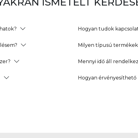
YAKRAN ISMÉTELT KÉRDÉS
thatok?
Hogyan tudok kapcsolat
elésem?
Milyen típusú termékeke
zer?
Mennyi idő áll rendelke
?
Hogyan érvényesíthető 