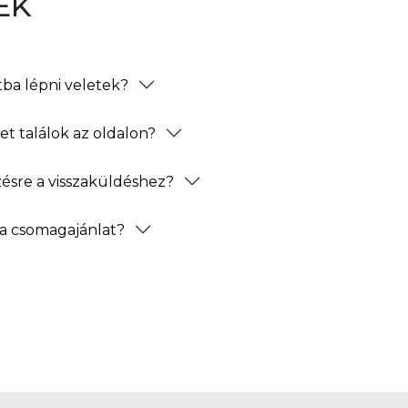
EK
ba lépni veletek?
t találok az oldalon?
zésre a visszaküldéshez?
a csomagajánlat?