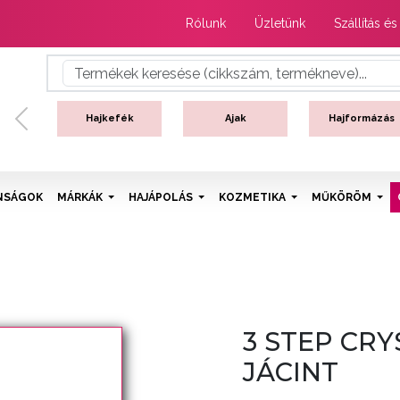
Rólunk
Üzletünk
Szállítás és
Hajkefék
Ajak
Hajformázás
Previous
NSÁGOK
MÁRKÁK
HAJÁPOLÁS
KOZMETIKA
MŰKÖRÖM
3 STEP CRYS
JÁCINT