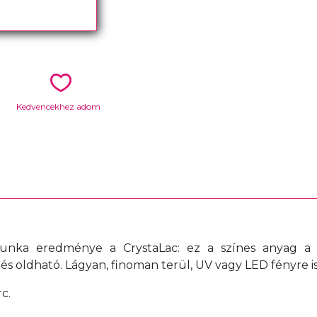
Kedvencekhez adom
munka eredménye a CrystaLac: ez a színes anyag a sz
 oldható. Lágyan, finoman terül, UV vagy LED fényre is
c.