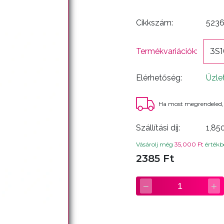
Cikkszám:
523
Termékvariációk:
3S1
Elérhetőség:
Üzle
Ha most megrendeled,
Szállítási díj:
1,85
Vásárolj még
35,000 Ft
értékbe
2385 Ft
−
+
1