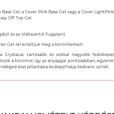
p Base Gel, a Cover Pink Base Gel vagy a Cover LightPink 
asy Off Top Gel.
gától és az oldószertől függően).
er Gel-lel erősítjük meg a körömlemezt.
 a CrystaLac tartósabb és sokkal nagyobb fedőképe
ekszik a körömre, így az anyaggal pontosabban, egyenl
déged első pillantásra kiválaszthatja kedvenc színét.