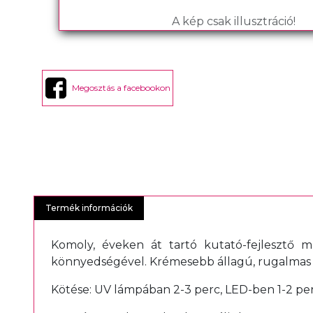
A kép csak illusztráció!
Megosztás a facebookon
Termék információk
Komoly, éveken át tartó kutató-fejlesztő 
könnyedségével. Krémesebb állagú, rugalmas és
Kötése: UV lámpában 2-3 perc, LED-ben 1-2 per