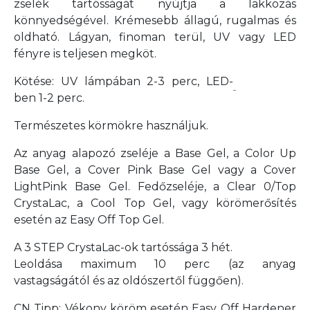
zselék tartósságát nyújtja a lakkozás
könnyedségével. Krémesebb állagú, rugalmas és
oldható. Lágyan, finoman terül, UV vagy LED
fényre is teljesen megköt.
Kötése: UV lámpában 2-3 perc, LED-
ben 1-2 perc.
Természetes körmökre használjuk.
Az anyag alapozó zseléje a Base Gel, a Color Up
Base Gel, a Cover Pink Base Gel vagy a Cover
LightPink Base Gel. Fedőzseléje, a Clear 0/Top
CrystaLac, a Cool Top Gel, vagy körömerősítés
esetén az Easy Off Top Gel.
A 3 STEP CrystaLac-ok tartóssága 3 hét.
Leoldása maximum 10 perc
(az anyag
vastagságától és az oldószertől függően).
CN Tipp: Vékony köröm esetén Easy Off Hardener