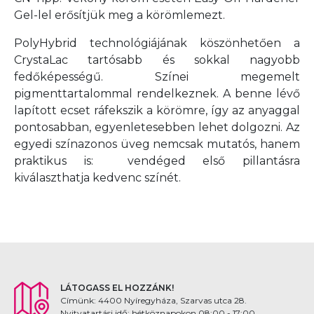
Gel-lel erősítjük meg a körömlemezt.
PolyHybrid technológiájának köszönhetően a
CrystaLac tartósabb és sokkal nagyobb
fedőképességű. Színei megemelt
pigmenttartalommal rendelkeznek. A benne lévő
lapított ecset ráfekszik a körömre, így az anyaggal
pontosabban, egyenletesebben lehet dolgozni. Az
egyedi színazonos üveg nemcsak mutatós, hanem
praktikus is: vendéged első pillantásra
kiválaszthatja kedvenc színét.
LÁTOGASS EL HOZZÁNK!
Címünk: 4400 Nyíregyháza, Szarvas utca 28.
Nyitvatartási idő: hétköznapokon 08:00 - 17:00,