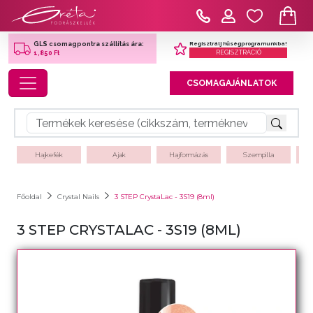
Regisztrálj hűségprogramunkba!
GLS csomagpontra szállítás ára:
REGISZTRÁCIÓ
1,850 Ft
Toggle navigation
CSOMAGAJÁNLATOK
Hajkefék
Ajak
Hajformázás
Szempilla
Főoldal
Crystal Nails
3 STEP CrystaLac - 3S19 (8ml)
3 STEP CRYSTALAC - 3S19 (8ML)