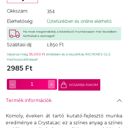
Cikkszám:
354
Elérhetőség:
Üzletünkben és online elérhető
Ha most megrendeled, a következő munkanapon már kezedben
tarthatod a csomagot!
Szállítási díj:
1,850 Ft
Vásárolj még
35,000 Ft
értékben és a kiszállítás INGYENES GLS
Házhozszállítással!
2985 Ft
−
+
1
KOSÁRBA RAKOM
Termék információk
Komoly, éveken át tartó kutató-fejlesztő munka
eredménye a CrystaLac: ez a színes anyag a színes