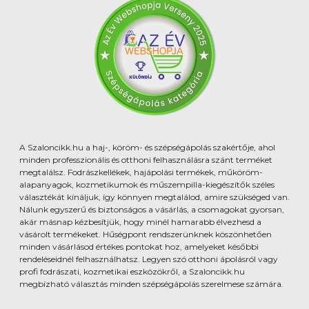
A Szaloncikk.hu a haj-, köröm- és szépségápolás szakértője, ahol
minden professzionális és otthoni felhasználásra szánt terméket
megtalálsz. Fodrászkellékek, hajápolási termékek, műköröm-
alapanyagok, kozmetikumok és műszempilla-kiegészítők széles
választékát kínáljuk, így könnyen megtalálod, amire szükséged van.
Nálunk egyszerű és biztonságos a vásárlás, a csomagokat gyorsan,
akár másnap kézbesítjük, hogy minél hamarabb élvezhesd a
vásárolt termékeket. Hűségpont rendszerünknek köszönhetően
minden vásárlásod értékes pontokat hoz, amelyeket későbbi
rendeléseidnél felhasználhatsz. Legyen szó otthoni ápolásról vagy
profi fodrászati, kozmetikai eszközökről, a Szaloncikk.hu
megbízható választás minden szépségápolás szerelmese számára.