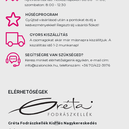
szombaton: 8:00 - 12:30
HŰSÉGPROGRAM
Gyűjtsd vásárlásod után a pontokat és élj a
kedvezményekkel! Regisztrálj vásárlói fiókot!
GYORS KISZÁLLÍTÁS
A csomagokat akár már másnapra kiszállítjuk. A
kiszállítási idő 1-2 munkanap!
SEGÍTSÉGRE VAN SZÜKSÉGED?
Keress minket elérhetőségeink egyikén, e-mail cím:
info@szaloncikk.hu, telefonszám: +36 70/422-3976
ELÉRHETŐSÉGEK
Gréta Fodrászkellék Kisés Nagykereskedés