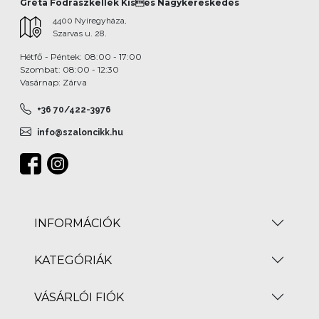
Gréta Fodrászkellék Kisés Nagykereskedés
4400 Nyíregyháza,
Szarvas u. 28.
Hétfő - Péntek: 08:00 - 17:00
Szombat: 08:00 - 12:30
Vasárnap: Zárva
+36 70/422-3976
info@szaloncikk.hu
INFORMÁCIÓK
KATEGÓRIÁK
VÁSÁRLÓI FIÓK