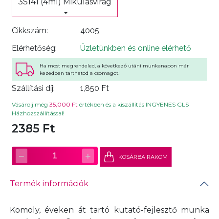
3S141 (4ml) Mikulásvirág
Cikkszám:
4005
Elérhetőség:
Üzletünkben és online elérhető
Ha most megrendeled, a következő utáni munkanapon már
kezedben tarthatod a csomagot!
Szállítási díj:
1,850 Ft
Vásárolj még
35,000 Ft
értékben és a kiszállítás INGYENES GLS
Házhozszállítással!
2385 Ft
−
+
1
KOSÁRBA RAKOM
Termék információk
Komoly, éveken át tartó kutató-fejlesztő munka