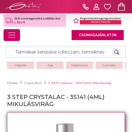
Regisztrálj hűségprogramunkba!
GLS csomagpontra szállítás ára:
REGISZTRÁCIÓ
1,850 Ft
Toggle navigation
CSOMAGAJÁNLATOK
Hajkefék
Ajak
Hajformázás
Szempilla
Főoldal
Crystal Nails
3 STEP CrystaLac - 3S141 (4ml) Mikulásvirág
3 STEP CRYSTALAC - 3S141 (4ML)
MIKULÁSVIRÁG