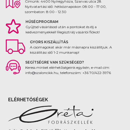
Címünk: 4400 Nyíregyháza, Szarvas utca 28.
Nyitvatartási idő: hétköznapokon 08:00 - 17:00,
szombaton: 8:00 - 12:30
HŰSÉGPROGRAM
Gyűjtsd vásárlásod után a pontokat és élj a
kedvezményekkel! Regisztrálj vásárlói fiókot!
GYORS KISZÁLLÍTÁS
A csomagokat akár már másnapra kiszállítjuk. A
kiszállítási idő 1-2 munkanap!
SEGÍTSÉGRE VAN SZÜKSÉGED?
Keress minket elérhetőségeink egyikén, e-mail cím:
info@szaloncikk.hu, telefonszám: +36 70/422-3976
ELÉRHETŐSÉGEK