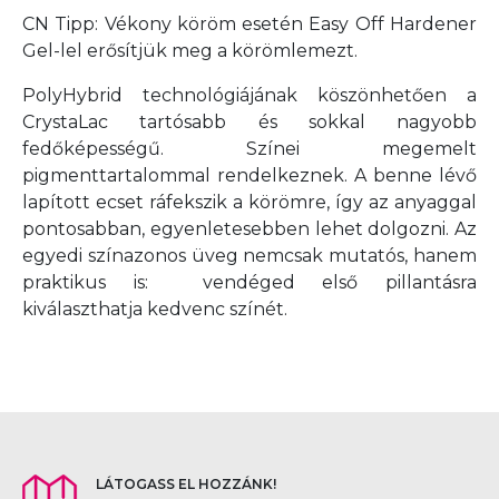
CN Tipp: Vékony köröm esetén Easy Off Hardener
Gel-lel erősítjük meg a körömlemezt.
PolyHybrid technológiájának köszönhetően a
CrystaLac tartósabb és sokkal nagyobb
fedőképességű. Színei megemelt
pigmenttartalommal rendelkeznek. A benne lévő
lapított ecset ráfekszik a körömre, így az anyaggal
pontosabban, egyenletesebben lehet dolgozni. Az
egyedi színazonos üveg nemcsak mutatós, hanem
praktikus is: vendéged első pillantásra
kiválaszthatja kedvenc színét.
LÁTOGASS EL HOZZÁNK!