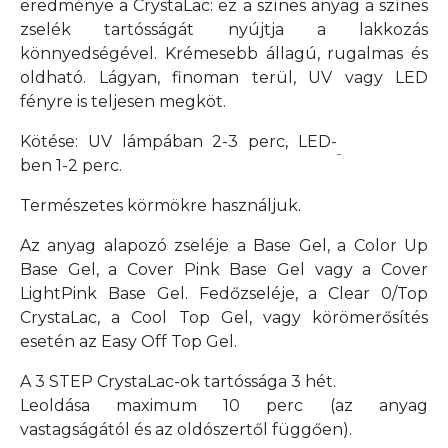
eredménye a CrystaLac: ez a színes anyag a színes
zselék tartósságát nyújtja a lakkozás
könnyedségével. Krémesebb állagú, rugalmas és
oldható. Lágyan, finoman terül, UV vagy LED
fényre is teljesen megköt.
Kötése: UV lámpában 2-3 perc, LED-
ben 1-2 perc.
Természetes körmökre használjuk.
Az anyag alapozó zseléje a Base Gel, a Color Up
Base Gel, a Cover Pink Base Gel vagy a Cover
LightPink Base Gel. Fedőzseléje, a Clear 0/Top
CrystaLac, a Cool Top Gel, vagy körömerősítés
esetén az Easy Off Top Gel.
A 3 STEP CrystaLac-ok tartóssága 3 hét.
Leoldása maximum 10 perc
(az anyag
vastagságától és az oldószertől függően).