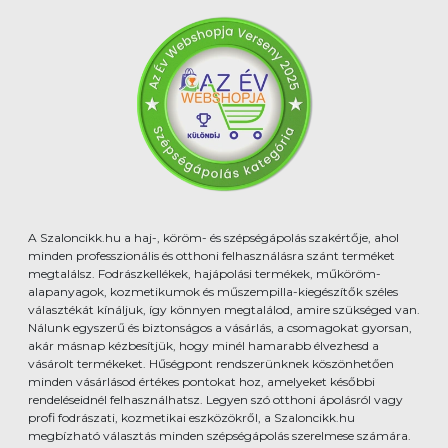
A Szaloncikk.hu a haj-, köröm- és szépségápolás szakértője, ahol
minden professzionális és otthoni felhasználásra szánt terméket
megtalálsz. Fodrászkellékek, hajápolási termékek, műköröm-
alapanyagok, kozmetikumok és műszempilla-kiegészítők széles
választékát kínáljuk, így könnyen megtalálod, amire szükséged van.
Nálunk egyszerű és biztonságos a vásárlás, a csomagokat gyorsan,
akár másnap kézbesítjük, hogy minél hamarabb élvezhesd a
vásárolt termékeket. Hűségpont rendszerünknek köszönhetően
minden vásárlásod értékes pontokat hoz, amelyeket későbbi
rendeléseidnél felhasználhatsz. Legyen szó otthoni ápolásról vagy
profi fodrászati, kozmetikai eszközökről, a Szaloncikk.hu
megbízható választás minden szépségápolás szerelmese számára.