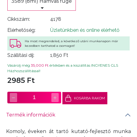
3S89 (8ml) Hamvas füge
Cikkszám:
4178
Elérhetőség:
Üzletünkben és online elérhető
Ha most megrendeled, a következő utáni munkanapon már
kezedben tarthatod a csomagot!
Szállítási díj:
1,850 Ft
Vásárolj még
35,000 Ft
értékben és a kiszállítás INGYENES GLS
Házhozszállítással!
2985 Ft
−
+
1
KOSÁRBA RAKOM
Termék információk
Komoly, éveken át tartó kutató-fejlesztő munka