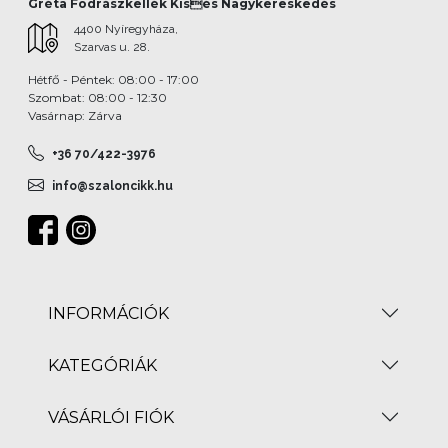
Gréta Fodrászkellék Kisés Nagykereskedés
4400 Nyíregyháza,
Szarvas u. 28.
Hétfő - Péntek: 08:00 - 17:00
Szombat: 08:00 - 12:30
Vasárnap: Zárva
+36 70/422-3976
info@szaloncikk.hu
INFORMÁCIÓK
KATEGÓRIÁK
VÁSÁRLÓI FIÓK