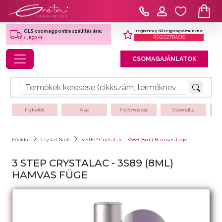
Regisztrálj hűségprogramunkba!
GLS csomagpontra szállítás ára:
REGISZTRÁCIÓ
1,850 Ft
Toggle navigation
CSOMAGAJÁNLATOK
Hajkefék
Ajak
Hajformázás
Szempilla
Főoldal
Crystal Nails
3 STEP CrystaLac - 3S89 (8ml) Hamvas füge
3 STEP CRYSTALAC - 3S89 (8ML)
HAMVAS FÜGE