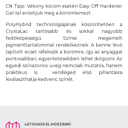
CN Tipp: Vékony köröm esetén Easy Off Hardener
Gel-lel erősítjük meg a körömlemezt.
PolyHybrid technológiájának köszönhetően a
CrystaLac tartósabb és sokkal nagyobb
fedőképességű. Színei megemelt
pigmenttartalommal rendelkeznek. A benne lévő
lapított ecset ráfekszik a körömre, így az anyaggal
pontosabban, egyenletesebben lehet dolgozni. Az
egyedi színazonos üveg nemcsak mutatós, hanem
praktikus is: vendéged első pillantásra
kiválaszthatja kedvenc színét.
LÁTOGASS EL HOZZÁNK!