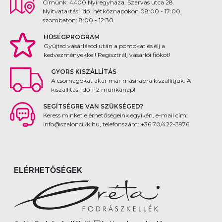
Címünk: 4400 Nyíregyháza, Szarvas utca 28.
Nyitvatartási idő: hétköznapokon 08:00 - 17:00,
szombaton: 8:00 - 12:30
HŰSÉGPROGRAM
Gyűjtsd vásárlásod után a pontokat és élj a
kedvezményekkel! Regisztrálj vásárlói fiókot!
GYORS KISZÁLLÍTÁS
A csomagokat akár már másnapra kiszállítjuk. A
kiszállítási idő 1-2 munkanap!
SEGÍTSÉGRE VAN SZÜKSÉGED?
Keress minket elérhetőségeink egyikén, e-mail cím:
info@szaloncikk.hu, telefonszám: +36 70/422-3976
ELÉRHETŐSÉGEK