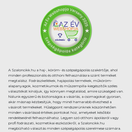
A Szaloncikk.hu a haj-, köröm- és szépségápolás szakértője, ahol
minden professzionális és otthoni felhasználásra szánt terméket
megtalálsz. Fodrászkellékek, hajápolási termékek, műköröm-
alapanyagok, kozmetikumok és műszempilla-kiegészítők széles
választékát kínáljuk, így könnyen megtalálod, amire szükséged van.
Nálunk egyszerű és biztonságos a vásárlás, a csomagokat gyorsan,
akár másnap kézbesítjük, hogy minél hamarabb élvezhesd a
vásárolt termékeket. Hűségpont rendszerünknek köszönhetően
minden vásárlásod értékes pontokat hoz, amelyeket későbbi
rendeléseidnél felhasználhatsz. Legyen szó otthoni ápolásról vagy
profi fodrászati, kozmetikai eszközökről, a Szaloncikk.hu
megbízható választás minden szépségápolás szerelmese számára.