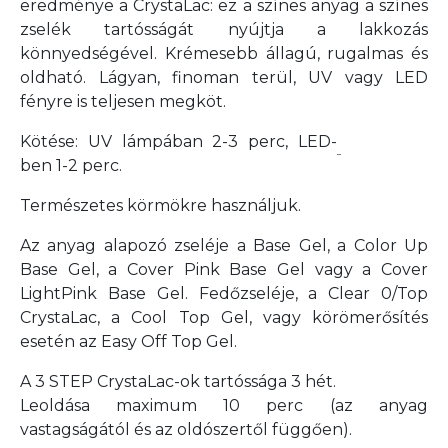
eredménye a CrystaLac: ez a színes anyag a színes
zselék tartósságát nyújtja a lakkozás
könnyedségével. Krémesebb állagú, rugalmas és
oldható. Lágyan, finoman terül, UV vagy LED
fényre is teljesen megköt.
Kötése: UV lámpában 2-3 perc, LED-
ben 1-2 perc.
Természetes körmökre használjuk.
Az anyag alapozó zseléje a Base Gel, a Color Up
Base Gel, a Cover Pink Base Gel vagy a Cover
LightPink Base Gel. Fedőzseléje, a Clear 0/Top
CrystaLac, a Cool Top Gel, vagy körömerősítés
esetén az Easy Off Top Gel.
A 3 STEP CrystaLac-ok tartóssága 3 hét.
Leoldása maximum 10 perc
(az anyag
vastagságától és az oldószertől függően).