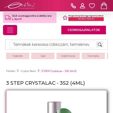
Regisztrálj hűségprogramunkba!
GLS csomagpontra szállítás ára:
REGISZTRÁCIÓ
1,850 Ft
Toggle navigation
CSOMAGAJÁNLATOK
Hajkefék
Ajak
Hajformázás
Szempilla
Főoldal
Crystal Nails
3 STEP CrystaLac - 3S2 (4ml)
3 STEP CRYSTALAC - 3S2 (4ML)