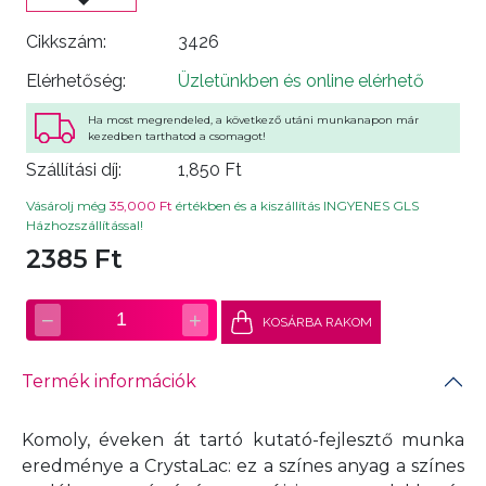
Cikkszám:
3426
Elérhetőség:
Üzletünkben és online elérhető
Ha most megrendeled, a következő utáni munkanapon már
kezedben tarthatod a csomagot!
Szállítási díj:
1,850 Ft
Vásárolj még
35,000 Ft
értékben és a kiszállítás INGYENES GLS
Házhozszállítással!
2385 Ft
−
+
1
KOSÁRBA RAKOM
Termék információk
Komoly, éveken át tartó kutató-fejlesztő munka
eredménye a CrystaLac: ez a színes anyag a színes