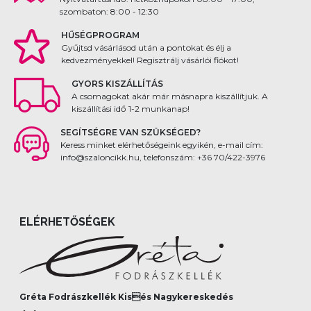
szombaton: 8:00 - 12:30
HŰSÉGPROGRAM
Gyűjtsd vásárlásod után a pontokat és élj a
kedvezményekkel! Regisztrálj vásárlói fiókot!
GYORS KISZÁLLÍTÁS
A csomagokat akár már másnapra kiszállítjuk. A
kiszállítási idő 1-2 munkanap!
SEGÍTSÉGRE VAN SZÜKSÉGED?
Keress minket elérhetőségeink egyikén, e-mail cím:
info@szaloncikk.hu, telefonszám: +36 70/422-3976
ELÉRHETŐSÉGEK
Gréta Fodrászkellék Kisés Nagykereskedés