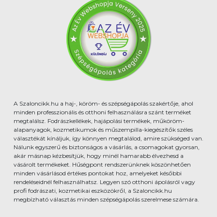
A Szaloncikk.hu a haj-, köröm- és szépségápolás szakértője, ahol
minden professzionális és otthoni felhasználásra szánt terméket
megtalálsz. Fodrászkellékek, hajápolási termékek, műköröm-
alapanyagok, kozmetikumok és műszempilla-kiegészítők széles
választékát kínáljuk, így könnyen megtalálod, amire szükséged van.
Nálunk egyszerű és biztonságos a vásárlás, a csomagokat gyorsan,
akár másnap kézbesítjük, hogy minél hamarabb élvezhesd a
vásárolt termékeket. Hűségpont rendszerünknek köszönhetően
minden vásárlásod értékes pontokat hoz, amelyeket későbbi
rendeléseidnél felhasználhatsz. Legyen szó otthoni ápolásról vagy
profi fodrászati, kozmetikai eszközökről, a Szaloncikk.hu
megbízható választás minden szépségápolás szerelmese számára.