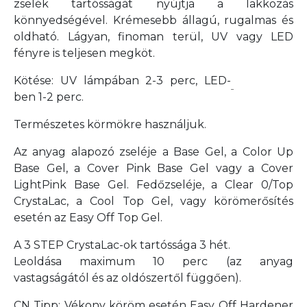
zselék tartósságát nyújtja a lakkozás
könnyedségével. Krémesebb állagú, rugalmas és
oldható. Lágyan, finoman terül, UV vagy LED
fényre is teljesen megköt.
Kötése: UV lámpában 2-3 perc, LED-
ben 1-2 perc.
Természetes körmökre használjuk.
Az anyag alapozó zseléje a Base Gel, a Color Up
Base Gel, a Cover Pink Base Gel vagy a Cover
LightPink Base Gel. Fedőzseléje, a Clear 0/Top
CrystaLac, a Cool Top Gel, vagy körömerősítés
esetén az Easy Off Top Gel.
A 3 STEP CrystaLac-ok tartóssága 3 hét.
Leoldása maximum 10 perc
(az anyag
vastagságától és az oldószertől függően).
CN Tipp: Vékony köröm esetén Easy Off Hardener