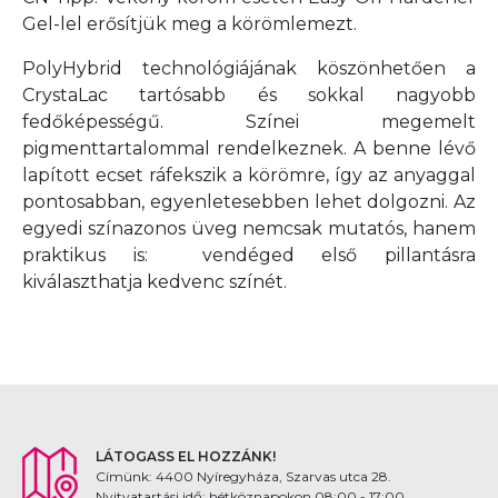
Gel-lel erősítjük meg a körömlemezt.
PolyHybrid technológiájának köszönhetően a
CrystaLac tartósabb és sokkal nagyobb
fedőképességű. Színei megemelt
pigmenttartalommal rendelkeznek. A benne lévő
lapított ecset ráfekszik a körömre, így az anyaggal
pontosabban, egyenletesebben lehet dolgozni. Az
egyedi színazonos üveg nemcsak mutatós, hanem
praktikus is: vendéged első pillantásra
kiválaszthatja kedvenc színét.
LÁTOGASS EL HOZZÁNK!
Címünk: 4400 Nyíregyháza, Szarvas utca 28.
Nyitvatartási idő: hétköznapokon 08:00 - 17:00,