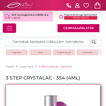
Regisztrálj hűségprogramunkba!
GLS csomagpontra szállítás ára:
REGISZTRÁCIÓ
1,850 Ft
Toggle navigation
CSOMAGAJÁNLATOK
Hajkefék
Ajak
Hajformázás
Szempilla
Főoldal
Crystal Nails
3 STEP CrystaLac - 3S4 (4ml)
3 STEP CRYSTALAC - 3S4 (4ML)