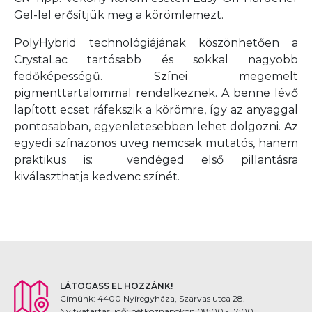
Gel-lel erősítjük meg a körömlemezt.
PolyHybrid technológiájának köszönhetően a
CrystaLac tartósabb és sokkal nagyobb
fedőképességű. Színei megemelt
pigmenttartalommal rendelkeznek. A benne lévő
lapított ecset ráfekszik a körömre, így az anyaggal
pontosabban, egyenletesebben lehet dolgozni. Az
egyedi színazonos üveg nemcsak mutatós, hanem
praktikus is: vendéged első pillantásra
kiválaszthatja kedvenc színét.
LÁTOGASS EL HOZZÁNK!
Címünk: 4400 Nyíregyháza, Szarvas utca 28.
Nyitvatartási idő: hétköznapokon 08:00 - 17:00,