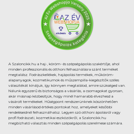
A Szaloncikk.hu a haj-, köröm- és szépségápolás szakértője, ahol
minden professzionális és otthoni felhasználásra szánt terméket
megtalálsz. Fodrászkellékek, hajápolási termékek, műköröm-
alapanyagok, kozmetikumok és műszempilla-kiegészítők széles
választékát kínáljuk, így könnyen megtalálod, amire szükséged van.
Nálunk egyszerű és biztonságos a vásárlás, a csomagokat gyorsan,
akár másnap kézbesítjük, hogy minél hamarabb élvezhesd a
vásárolt termékeket. Hűségpont rendszerünknek köszönhetően
minden vásárlásod értékes pontokat hoz, amelyeket későbbi
rendeléseidnél felhasználhatsz. Legyen szó otthoni ápolásról vagy
profi fodrászati, kozmetikai eszközökről, a Szaloncikk.hu
megbízható választás minden szépségápolás szerelmese számára.