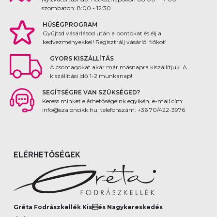
szombaton: 8:00 - 12:30
HŰSÉGPROGRAM
Gyűjtsd vásárlásod után a pontokat és élj a
kedvezményekkel! Regisztrálj vásárlói fiókot!
GYORS KISZÁLLÍTÁS
A csomagokat akár már másnapra kiszállítjuk. A
kiszállítási idő 1-2 munkanap!
SEGÍTSÉGRE VAN SZÜKSÉGED?
Keress minket elérhetőségeink egyikén, e-mail cím:
info@szaloncikk.hu, telefonszám: +36 70/422-3976
ELÉRHETŐSÉGEK
Gréta Fodrászkellék Kisés Nagykereskedés