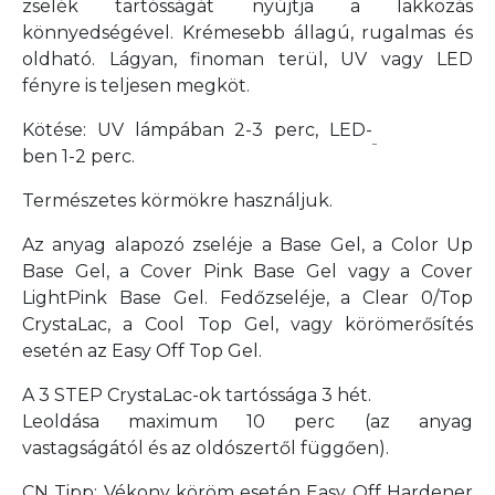
zselék tartósságát nyújtja a lakkozás
könnyedségével. Krémesebb állagú, rugalmas és
oldható. Lágyan, finoman terül, UV vagy LED
fényre is teljesen megköt.
Kötése: UV lámpában 2-3 perc, LED-
ben 1-2 perc.
Természetes körmökre használjuk.
Az anyag alapozó zseléje a Base Gel, a Color Up
Base Gel, a Cover Pink Base Gel vagy a Cover
LightPink Base Gel. Fedőzseléje, a Clear 0/Top
CrystaLac, a Cool Top Gel, vagy körömerősítés
esetén az Easy Off Top Gel.
A 3 STEP CrystaLac-ok tartóssága 3 hét.
Leoldása maximum 10 perc
(az anyag
vastagságától és az oldószertől függően).
CN Tipp: Vékony köröm esetén Easy Off Hardener