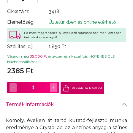
Cikkszám:
3418
Elérhetőség:
Üzletünkben és online elérhető
Ha most megrendeled, a következő munkanapon már kezedben
tarthatod a csomagot!
Szállítási díj:
1,850 Ft
Vásárolj még
35,000 Ft
értékben és a kiszállítás INGYENES GLS
Házhozszállítással!
2385 Ft
−
+
1
KOSÁRBA RAKOM
Termék információk
Komoly, éveken át tartó kutató-fejlesztő munka
eredménye a CrystaLac: ez a színes anyag a színes