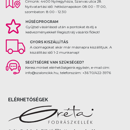
Címünk: 4400 Nyíregyháza, Szarvas utca 28.
Nyitvatartási idő: hétköznapokon 08:00 - 17:00,
szombaton: 8:00 - 12:30
HŰSÉGPROGRAM
Gyűjtsd vásárlásod után a pontokat és élj a
kedvezményekkel! Regisztrálj vásárlói fiókot!
GYORS KISZÁLLÍTÁS
A csomagokat akár már másnapra kiszállítjuk. A
kiszállítási idő 1-2 munkanap!
SEGÍTSÉGRE VAN SZÜKSÉGED?
Keress minket elérhetőségeink egyikén, e-mail cím:
info@szaloncikk.hu, telefonszám: +36 70/422-3976
ELÉRHETŐSÉGEK