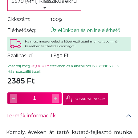
3S79 (4ml) Klasszikus ekrü
Cikkszám:
1009
Elérhetőség:
Üzletünkben és online elérhető
Ha most megrendeled, a következő utáni munkanapon már
kezedben tarthatod a csomagot!
Szállítási díj:
1,850 Ft
Vásárolj még
35,000 Ft
értékben és a kiszállítás INGYENES GLS
Házhozszállítással!
2385 Ft
−
+
1
KOSÁRBA RAKOM
Termék információk
Komoly, éveken át tartó kutató-fejlesztő munka