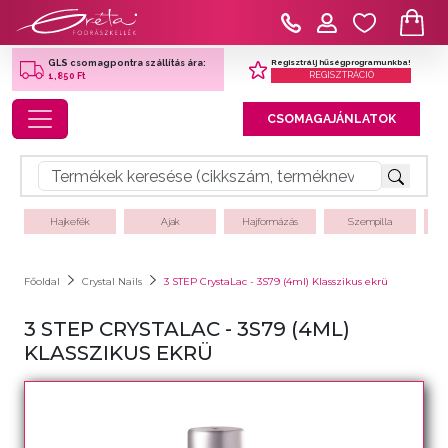
Regisztrálj hűségprogramunkba!
GLS csomagpontra szállítás ára:
REGISZTRÁCIÓ
1,850 Ft
Toggle navigation
CSOMAGAJÁNLATOK
Hajkefék
Ajak
Hajformázás
Szempilla
Főoldal
Crystal Nails
3 STEP CrystaLac - 3S79 (4ml) Klasszikus ekrü
3 STEP CRYSTALAC - 3S79 (4ML)
KLASSZIKUS EKRÜ