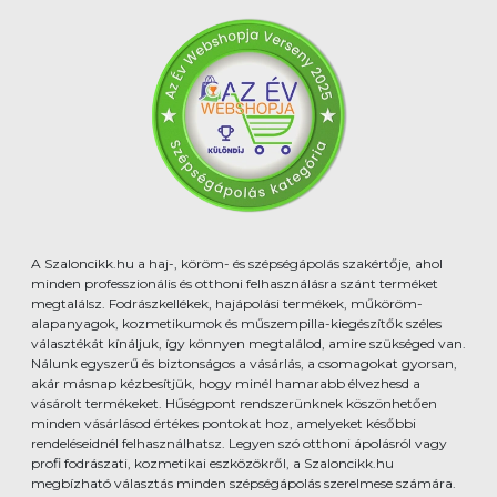
A Szaloncikk.hu a haj-, köröm- és szépségápolás szakértője, ahol
minden professzionális és otthoni felhasználásra szánt terméket
megtalálsz. Fodrászkellékek, hajápolási termékek, műköröm-
alapanyagok, kozmetikumok és műszempilla-kiegészítők széles
választékát kínáljuk, így könnyen megtalálod, amire szükséged van.
Nálunk egyszerű és biztonságos a vásárlás, a csomagokat gyorsan,
akár másnap kézbesítjük, hogy minél hamarabb élvezhesd a
vásárolt termékeket. Hűségpont rendszerünknek köszönhetően
minden vásárlásod értékes pontokat hoz, amelyeket későbbi
rendeléseidnél felhasználhatsz. Legyen szó otthoni ápolásról vagy
profi fodrászati, kozmetikai eszközökről, a Szaloncikk.hu
megbízható választás minden szépségápolás szerelmese számára.