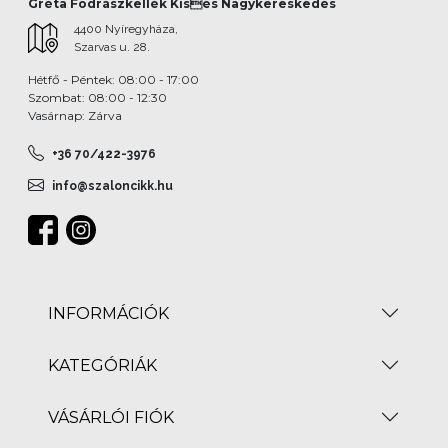
Gréta Fodrászkellék Kisés Nagykereskedés
4400 Nyíregyháza,
Szarvas u. 28.
Hétfő - Péntek: 08:00 - 17:00
Szombat: 08:00 - 12:30
Vasárnap: Zárva
+36 70/422-3976
info@szaloncikk.hu
INFORMÁCIÓK
KATEGÓRIÁK
VÁSÁRLÓI FIÓK