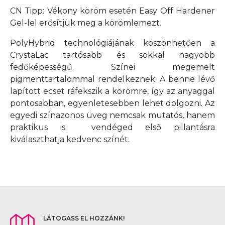
CN Tipp: Vékony köröm esetén Easy Off Hardener
Gel-lel erősítjük meg a körömlemezt.
PolyHybrid technológiájának köszönhetően a
CrystaLac tartósabb és sokkal nagyobb
fedőképességű. Színei megemelt
pigmenttartalommal rendelkeznek. A benne lévő
lapított ecset ráfekszik a körömre, így az anyaggal
pontosabban, egyenletesebben lehet dolgozni. Az
egyedi színazonos üveg nemcsak mutatós, hanem
praktikus is: vendéged első pillantásra
kiválaszthatja kedvenc színét.
LÁTOGASS EL HOZZÁNK!