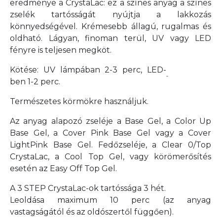
eredménye a CrystaLac: ez a színes anyag a színes
zselék tartósságát nyújtja a lakkozás
könnyedségével. Krémesebb állagú, rugalmas és
oldható. Lágyan, finoman terül, UV vagy LED
fényre is teljesen megköt.
Kötése: UV lámpában 2-3 perc, LED-
ben 1-2 perc.
Természetes körmökre használjuk.
Az anyag alapozó zseléje a Base Gel, a Color Up
Base Gel, a Cover Pink Base Gel vagy a Cover
LightPink Base Gel. Fedőzseléje, a Clear 0/Top
CrystaLac, a Cool Top Gel, vagy körömerősítés
esetén az Easy Off Top Gel.
A 3 STEP CrystaLac-ok tartóssága 3 hét.
Leoldása maximum 10 perc
(az anyag
vastagságától és az oldószertől függően).