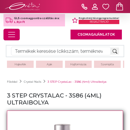
Regisztrálj hűségprogramunkba!
GLS csomagpontra szállítás ára:
REGISZTRÁCIÓ
1,850 Ft
Toggle navigation
CSOMAGAJÁNLATOK
Hajkefék
Ajak
Hajformázás
Szempilla
Főoldal
Crystal Nails
3 STEP CrystaLac - 3S86 (4ml) Ultraibolya
3 STEP CRYSTALAC - 3S86 (4ML)
ULTRAIBOLYA