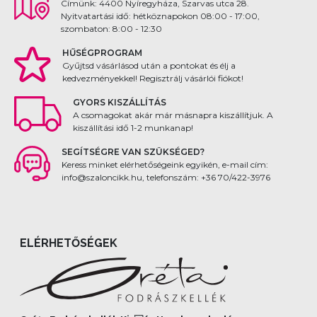
Címünk: 4400 Nyíregyháza, Szarvas utca 28.
Nyitvatartási idő: hétköznapokon 08:00 - 17:00,
szombaton: 8:00 - 12:30
HŰSÉGPROGRAM
Gyűjtsd vásárlásod után a pontokat és élj a
kedvezményekkel! Regisztrálj vásárlói fiókot!
GYORS KISZÁLLÍTÁS
A csomagokat akár már másnapra kiszállítjuk. A
kiszállítási idő 1-2 munkanap!
SEGÍTSÉGRE VAN SZÜKSÉGED?
Keress minket elérhetőségeink egyikén, e-mail cím:
info@szaloncikk.hu, telefonszám: +36 70/422-3976
ELÉRHETŐSÉGEK