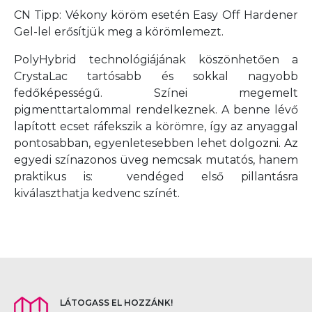
CN Tipp: Vékony köröm esetén Easy Off Hardener
Gel-lel erősítjük meg a körömlemezt.
PolyHybrid technológiájának köszönhetően a
CrystaLac tartósabb és sokkal nagyobb
fedőképességű. Színei megemelt
pigmenttartalommal rendelkeznek. A benne lévő
lapított ecset ráfekszik a körömre, így az anyaggal
pontosabban, egyenletesebben lehet dolgozni. Az
egyedi színazonos üveg nemcsak mutatós, hanem
praktikus is: vendéged első pillantásra
kiválaszthatja kedvenc színét.
LÁTOGASS EL HOZZÁNK!