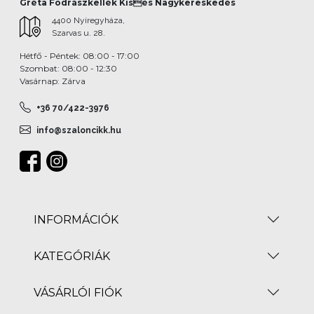
Gréta Fodrászkellék Kisés Nagykereskedés
4400 Nyíregyháza,
Szarvas u. 28.
Hétfő - Péntek: 08:00 - 17:00
Szombat: 08:00 - 12:30
Vasárnap: Zárva
+36 70/422-3976
info@szaloncikk.hu
INFORMÁCIÓK
KATEGÓRIÁK
VÁSÁRLÓI FIÓK