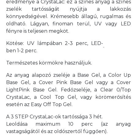
eredménye a CrystaLac: ez a színes anyag a színes
zselék tartósságát nyújtja a lakkozás
könnyedségével. Krémesebb állagú, rugalmas és
oldható. Lágyan, finoman terül, UV vagy LED
fényre is teljesen megköt.
Kötése: UV lámpában 2-3 perc, LED-
ben 1-2 perc.
Természetes körmökre használjuk.
Az anyag alapozó zseléje a Base Gel, a Color Up
Base Gel, a Cover Pink Base Gel vagy a Cover
LightPink Base Gel. Fedőzseléje, a Clear 0/Top
CrystaLac, a Cool Top Gel, vagy körömerősítés
esetén az Easy Off Top Gel.
A 3 STEP CrystaLac-ok tartóssága 3 hét.
Leoldása maximum 10 perc
(az anyag
vastagságától és az oldószertől függően).