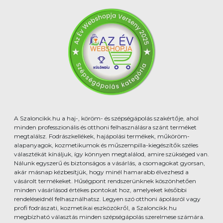
A Szaloncikk.hu a haj-, köröm- és szépségápolás szakértője, ahol
minden professzionális és otthoni felhasználásra szánt terméket
megtalálsz. Fodrászkellékek, hajápolási termékek, műköröm-
alapanyagok, kozmetikumok és műszempilla-kiegészítők széles
választékát kínáljuk, így könnyen megtalálod, amire szükséged van.
Nálunk egyszerű és biztonságos a vásárlás, a csomagokat gyorsan,
akár másnap kézbesítjük, hogy minél hamarabb élvezhesd a
vásárolt termékeket. Hűségpont rendszerünknek köszönhetően
minden vásárlásod értékes pontokat hoz, amelyeket későbbi
rendeléseidnél felhasználhatsz. Legyen szó otthoni ápolásról vagy
profi fodrászati, kozmetikai eszközökről, a Szaloncikk.hu
megbízható választás minden szépségápolás szerelmese számára.