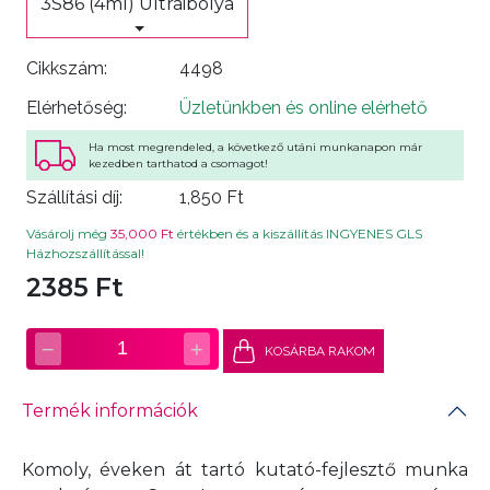
3S86 (4ml) Ultraibolya
Cikkszám:
4498
Elérhetőség:
Üzletünkben és online elérhető
Ha most megrendeled, a következő utáni munkanapon már
kezedben tarthatod a csomagot!
Szállítási díj:
1,850 Ft
Vásárolj még
35,000 Ft
értékben és a kiszállítás INGYENES GLS
Házhozszállítással!
2385 Ft
−
+
1
KOSÁRBA RAKOM
Termék információk
Komoly, éveken át tartó kutató-fejlesztő munka