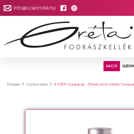
info@szaloncikk.hu
AKCIÓ
ÚJDO
Főoldal
Crystal Nails
3 STEP CrystaLac - 3S145 (4ml) Glitter Turquo