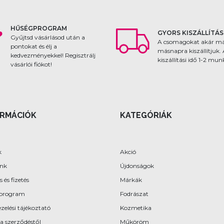
HŰSÉGPROGRAM
GYORS KISZÁLLÍTÁS
Gyűjtsd vásárlásod után a
A csomagokat akár m
pontokat és élj a
másnapra kiszállítjuk.
kedvezményekkel! Regisztrálj
kiszállítási idő 1-2 mu
vásárlói fiókot!
ORMÁCIÓK
KATEGÓRIÁK
k
Akció
ünk
Újdonságok
s és fizetés
Márkák
program
Fodrászat
zelési tájékoztató
Kozmetika
 a szerződéstől
Műköröm