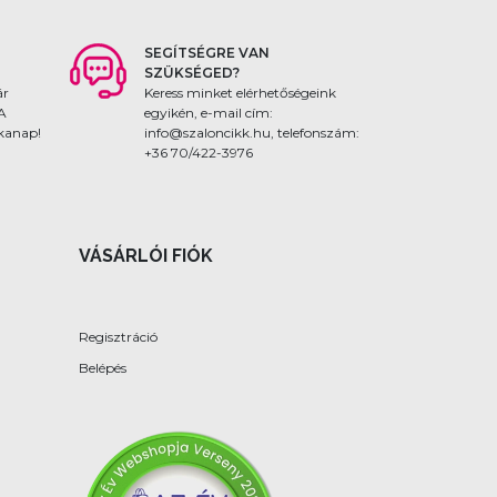
SEGÍTSÉGRE VAN
SZÜKSÉGED?
ár
Keress minket elérhetőségeink
 A
egyikén, e-mail cím:
nkanap!
info@szaloncikk.hu, telefonszám:
+36 70/422-3976
VÁSÁRLÓI FIÓK
Regisztráció
Belépés