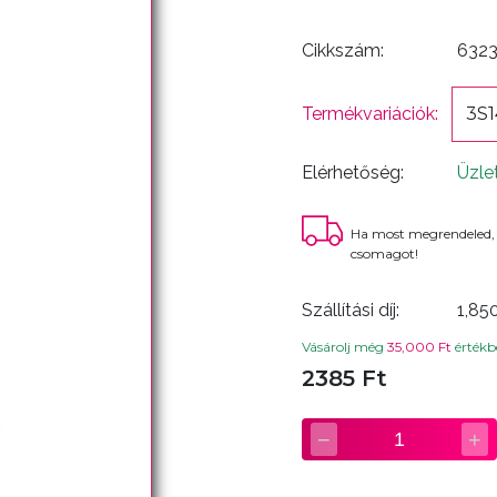
Cikkszám:
632
Termékvariációk:
3S1
Elérhetőség:
Üzle
Ha most megrendeled,
csomagot!
Szállítási díj:
1,85
Vásárolj még
35,000 Ft
értékbe
2385 Ft
−
+
1