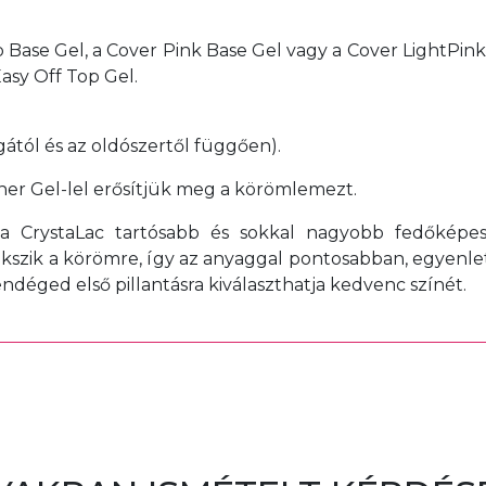
p Base Gel, a Cover Pink Base Gel vagy a Cover LightPink 
asy Off Top Gel.
gától és az oldószertől függően).
er Gel-lel erősítjük meg a körömlemezt.
 a CrystaLac tartósabb és sokkal nagyobb fedőképe
ekszik a körömre, így az anyaggal pontosabban, egyenl
déged első pillantásra kiválaszthatja kedvenc színét.