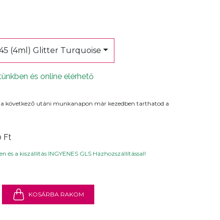
3
45 (4ml) Glitter Turquoise
tünkben és online elérhető
 a következő utáni munkanapon már kezedben tarthatod a
0 Ft
n és a kiszállítás INGYENES GLS Házhozszállítással!
KOSÁRBA RAKOM