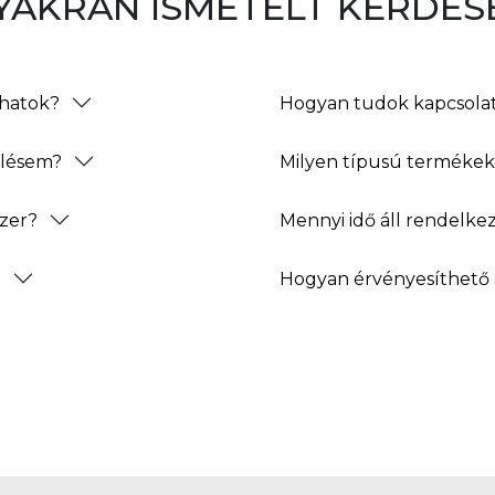
YAKRAN ISMÉTELT KÉRDÉS
thatok?
Hogyan tudok kapcsolat
elésem?
Milyen típusú termékeke
zer?
Mennyi idő áll rendelke
?
Hogyan érvényesíthető 