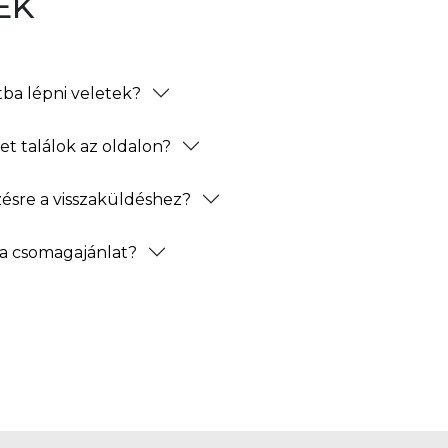
EK
ba lépni veletek?
t találok az oldalon?
zésre a visszaküldéshez?
a csomagajánlat?