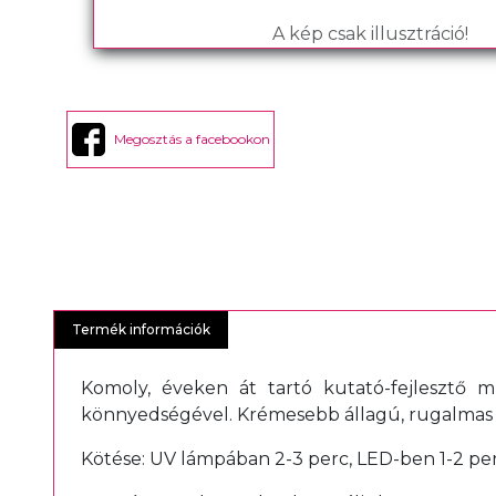
A kép csak illusztráció!
Megosztás a facebookon
Termék információk
Komoly, éveken át tartó kutató-fejlesztő 
könnyedségével. Krémesebb állagú, rugalmas és
Kötése: UV lámpában 2-3 perc, LED-ben 1-2 per