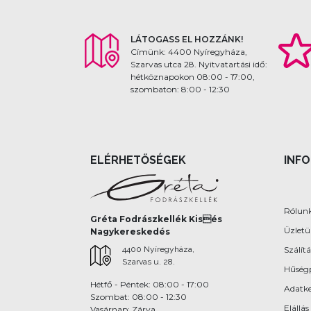
LÁTOGASS EL HOZZÁNK!
Címünk: 4400 Nyíregyháza,
Szarvas utca 28. Nyitvatartási idő:
hétköznapokon 08:00 - 17:00,
szombaton: 8:00 - 12:30
ELÉRHETŐSÉGEK
INF
Rólun
Gréta Fodrászkellék Kisés
Üzlet
Nagykereskedés
4400 Nyíregyháza,
Szálítá
Szarvas u. 28.
Hűség
Hétfő - Péntek: 08:00 - 17:00
Adatke
Szombat: 08:00 - 12:30
Elállás
Vasárnap: Zárva