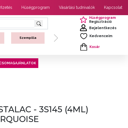
 fizetés
Hűségprogram
Vásárlási tudnivalók
Kapcsolat
Hűségprogram
Regisztráció
Bejelentkezés
Kedvenceim
Szempilla
Next
Kosár
CSOMAGAJÁNLATOK
STALAC - 3S145 (4ML)
URQUOISE