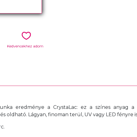
Kedvencekhez adom
munka eredménye a CrystaLac: ez a színes anyag a sz
 oldható. Lágyan, finoman terül, UV vagy LED fényre is
c.