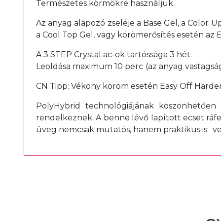
Természetes körmökre használjuk.
Az anyag alapozó zseléje a Base Gel, a Color U
a Cool Top Gel, vagy körömerősítés esetén az E
A 3 STEP CrystaLac-ok tartóssága 3 hét.
Leoldása maximum 10 perc
(az anyag vastagsá
CN Tipp: Vékony köröm esetén Easy Off Harden
PolyHybrid technológiájának köszönhetően
rendelkeznek. A benne lévő lapított ecset ráf
üveg nemcsak mutatós, hanem praktikus is: ven