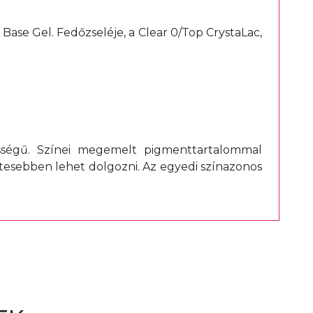
Base Gel. Fedőzseléje, a Clear 0/Top CrystaLac,
sségű. Színei megemelt pigmenttartalommal
etesebben lehet dolgozni. Az egyedi színazonos