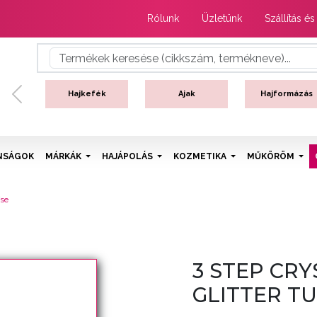
Rólunk
Üzletünk
Szállítás és
Hajkefék
Ajak
Hajformázás
Previous
NSÁGOK
MÁRKÁK
HAJÁPOLÁS
KOZMETIKA
MŰKÖRÖM
ise
3 STEP CRY
GLITTER T