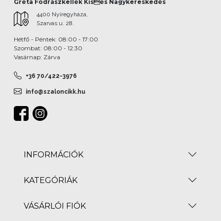
Gréta Fodrászkellék Kisés Nagykereskedés
4400 Nyíregyháza,
Szarvas u. 28.
Hétfő - Péntek: 08:00 - 17:00
Szombat: 08:00 - 12:30
Vasárnap: Zárva
+36 70/422-3976
info@szaloncikk.hu
INFORMÁCIÓK
KATEGÓRIÁK
VÁSÁRLÓI FIÓK