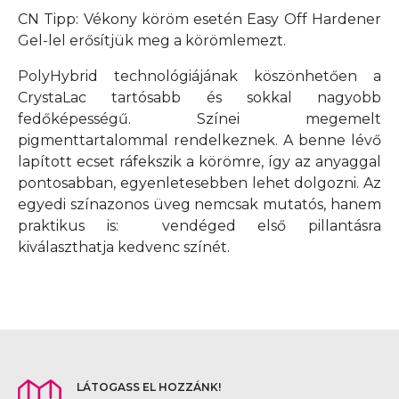
CN Tipp: Vékony köröm esetén Easy Off Hardener
Gel-lel erősítjük meg a körömlemezt.
PolyHybrid technológiájának köszönhetően a
CrystaLac tartósabb és sokkal nagyobb
fedőképességű. Színei megemelt
pigmenttartalommal rendelkeznek. A benne lévő
lapított ecset ráfekszik a körömre, így az anyaggal
pontosabban, egyenletesebben lehet dolgozni. Az
egyedi színazonos üveg nemcsak mutatós, hanem
praktikus is: vendéged első pillantásra
kiválaszthatja kedvenc színét.
LÁTOGASS EL HOZZÁNK!