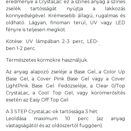
eredménye a CrystaLac: ez a színes anyag a színes
zselék tartósságát nyújtja a lakkozás
könnyedségével. Krémesebb állagú, rugalmas és
oldható. Lágyan, finoman terül, UV vagy LED
fényre is teljesen megköt.
Kötése: UV lámpában 2-3 perc, LED-
ben 1-2 perc.
Természetes körmökre használjuk.
Az anyag alapozó zseléje a Base Gel, a Color Up
Base Gel, a Cover Pink Base Gel vagy a Cover
LightPink Base Gel. Fedőzseléje, a Clear 0/Top
CrystaLac, a Cool Top Gel, vagy körömerősítés
esetén az Easy Off Top Gel.
A 3 STEP CrystaLac-ok tartóssága 3 hét.
Leoldása maximum 10 perc
(az anyag
vastagságától és az oldószertől függően).