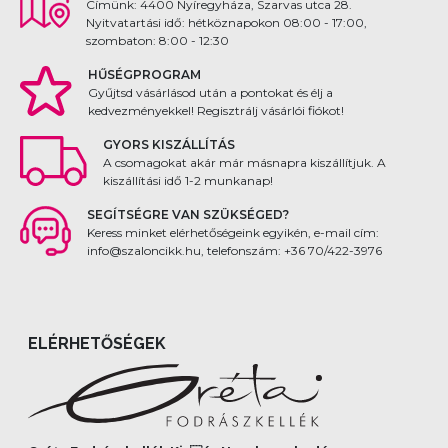
Címünk: 4400 Nyíregyháza, Szarvas utca 28.
Nyitvatartási idő: hétköznapokon 08:00 - 17:00,
szombaton: 8:00 - 12:30
HŰSÉGPROGRAM
Gyűjtsd vásárlásod után a pontokat és élj a
kedvezményekkel! Regisztrálj vásárlói fiókot!
GYORS KISZÁLLÍTÁS
A csomagokat akár már másnapra kiszállítjuk. A
kiszállítási idő 1-2 munkanap!
SEGÍTSÉGRE VAN SZÜKSÉGED?
Keress minket elérhetőségeink egyikén, e-mail cím:
info@szaloncikk.hu, telefonszám: +36 70/422-3976
ELÉRHETŐSÉGEK