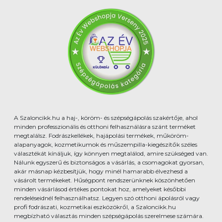
A Szaloncikk.hu a haj-, köröm- és szépségápolás szakértője, ahol
minden professzionális és otthoni felhasználásra szánt terméket
megtalálsz. Fodrászkellékek, hajápolási termékek, műköröm-
alapanyagok, kozmetikumok és műszempilla-kiegészítők széles
választékát kínáljuk, így könnyen megtalálod, amire szükséged van.
Nálunk egyszerű és biztonságos a vásárlás, a csomagokat gyorsan,
akár másnap kézbesítjük, hogy minél hamarabb élvezhesd a
vásárolt termékeket. Hűségpont rendszerünknek köszönhetően
minden vásárlásod értékes pontokat hoz, amelyeket későbbi
rendeléseidnél felhasználhatsz. Legyen szó otthoni ápolásról vagy
profi fodrászati, kozmetikai eszközökről, a Szaloncikk.hu
megbízható választás minden szépségápolás szerelmese számára.