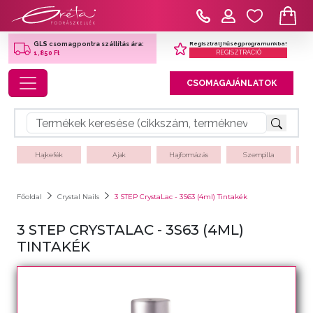
Regisztrálj hűségprogramunkba!
GLS csomagpontra szállítás ára:
REGISZTRÁCIÓ
1,850 Ft
Toggle navigation
CSOMAGAJÁNLATOK
Hajkefék
Ajak
Hajformázás
Szempilla
Főoldal
Crystal Nails
3 STEP CrystaLac - 3S63 (4ml) Tintakék
3 STEP CRYSTALAC - 3S63 (4ML)
TINTAKÉK