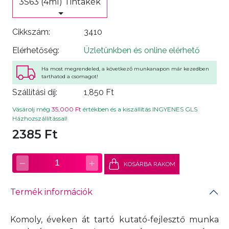
3S63 (4ml) Tintakék
Cikkszám:
3410
Elérhetőség:
Üzletünkben és online elérhető
Ha most megrendeled, a következő munkanapon már kezedben
tarthatod a csomagot!
Szállítási díj:
1,850 Ft
Vásárolj még
35,000 Ft
értékben és a kiszállítás INGYENES GLS
Házhozszállítással!
2385 Ft
−
+
1
KOSÁRBA RAKOM
Termék információk
Komoly, éveken át tartó kutató-fejlesztő munka