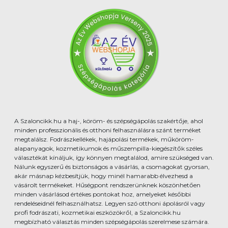
A Szaloncikk.hu a haj-, köröm- és szépségápolás szakértője, ahol
minden professzionális és otthoni felhasználásra szánt terméket
megtalálsz. Fodrászkellékek, hajápolási termékek, műköröm-
alapanyagok, kozmetikumok és műszempilla-kiegészítők széles
választékát kínáljuk, így könnyen megtalálod, amire szükséged van.
Nálunk egyszerű és biztonságos a vásárlás, a csomagokat gyorsan,
akár másnap kézbesítjük, hogy minél hamarabb élvezhesd a
vásárolt termékeket. Hűségpont rendszerünknek köszönhetően
minden vásárlásod értékes pontokat hoz, amelyeket későbbi
rendeléseidnél felhasználhatsz. Legyen szó otthoni ápolásról vagy
profi fodrászati, kozmetikai eszközökről, a Szaloncikk.hu
megbízható választás minden szépségápolás szerelmese számára.