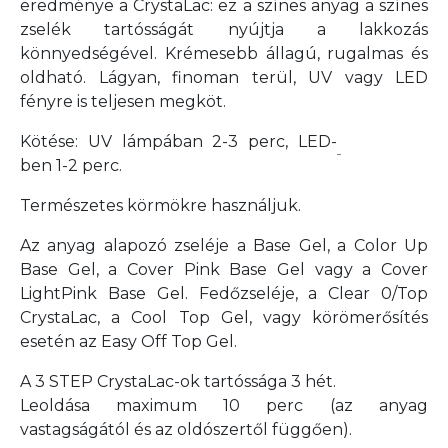
eredménye a CrystaLac: ez a színes anyag a színes
zselék tartósságát nyújtja a lakkozás
könnyedségével. Krémesebb állagú, rugalmas és
oldható. Lágyan, finoman terül, UV vagy LED
fényre is teljesen megköt.
Kötése: UV lámpában 2-3 perc, LED-
ben 1-2 perc.
Természetes körmökre használjuk.
Az anyag alapozó zseléje a Base Gel, a Color Up
Base Gel, a Cover Pink Base Gel vagy a Cover
LightPink Base Gel. Fedőzseléje, a Clear 0/Top
CrystaLac, a Cool Top Gel, vagy körömerősítés
esetén az Easy Off Top Gel.
A 3 STEP CrystaLac-ok tartóssága 3 hét.
Leoldása maximum 10 perc
(az anyag
vastagságától és az oldószertől függően).