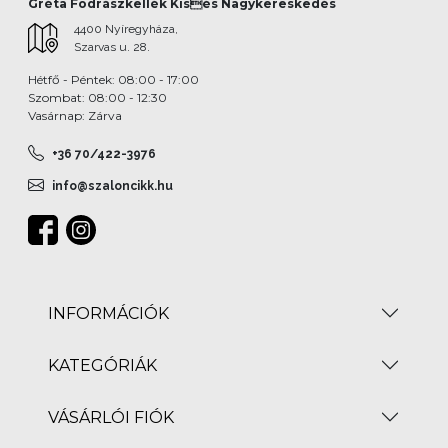
Gréta Fodrászkellék Kisés Nagykereskedés
4400 Nyíregyháza,
Szarvas u. 28.
Hétfő - Péntek: 08:00 - 17:00
Szombat: 08:00 - 12:30
Vasárnap: Zárva
+36 70/422-3976
info@szaloncikk.hu
INFORMÁCIÓK
KATEGÓRIÁK
VÁSÁRLÓI FIÓK