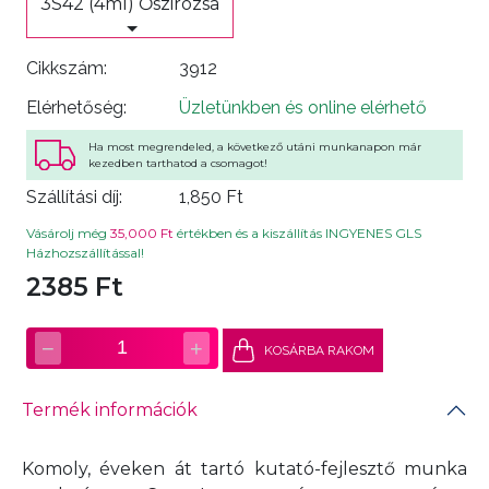
3S42 (4ml) Őszirózsa
Cikkszám:
3912
Elérhetőség:
Üzletünkben és online elérhető
Ha most megrendeled, a következő utáni munkanapon már
kezedben tarthatod a csomagot!
Szállítási díj:
1,850 Ft
Vásárolj még
35,000 Ft
értékben és a kiszállítás INGYENES GLS
Házhozszállítással!
2385 Ft
−
+
1
KOSÁRBA RAKOM
Termék információk
Komoly, éveken át tartó kutató-fejlesztő munka