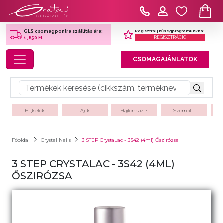
Regisztrálj hűségprogramunkba!
GLS csomagpontra szállítás ára:
REGISZTRÁCIÓ
1,850 Ft
Toggle navigation
CSOMAGAJÁNLATOK
Hajkefék
Ajak
Hajformázás
Szempilla
Főoldal
Crystal Nails
3 STEP CrystaLac - 3S42 (4ml) Őszirózsa
3 STEP CRYSTALAC - 3S42 (4ML)
ŐSZIRÓZSA