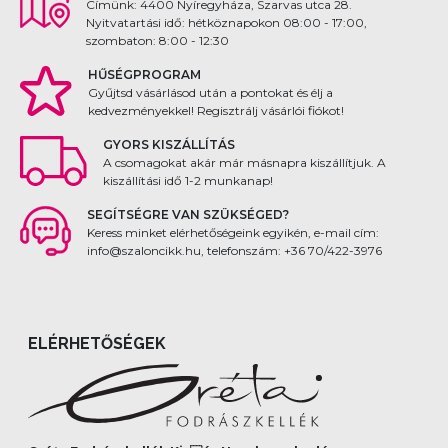
Címünk: 4400 Nyíregyháza, Szarvas utca 28.
Nyitvatartási idő: hétköznapokon 08:00 - 17:00,
szombaton: 8:00 - 12:30
HŰSÉGPROGRAM
Gyűjtsd vásárlásod után a pontokat és élj a
kedvezményekkel! Regisztrálj vásárlói fiókot!
GYORS KISZÁLLÍTÁS
A csomagokat akár már másnapra kiszállítjuk. A
kiszállítási idő 1-2 munkanap!
SEGÍTSÉGRE VAN SZÜKSÉGED?
Keress minket elérhetőségeink egyikén, e-mail cím:
info@szaloncikk.hu, telefonszám: +36 70/422-3976
ELÉRHETŐSÉGEK