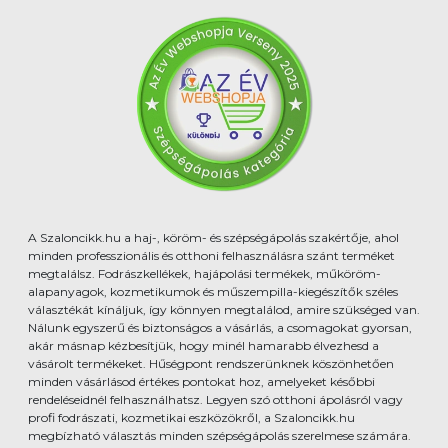
A Szaloncikk.hu a haj-, köröm- és szépségápolás szakértője, ahol
minden professzionális és otthoni felhasználásra szánt terméket
megtalálsz. Fodrászkellékek, hajápolási termékek, műköröm-
alapanyagok, kozmetikumok és műszempilla-kiegészítők széles
választékát kínáljuk, így könnyen megtalálod, amire szükséged van.
Nálunk egyszerű és biztonságos a vásárlás, a csomagokat gyorsan,
akár másnap kézbesítjük, hogy minél hamarabb élvezhesd a
vásárolt termékeket. Hűségpont rendszerünknek köszönhetően
minden vásárlásod értékes pontokat hoz, amelyeket későbbi
rendeléseidnél felhasználhatsz. Legyen szó otthoni ápolásról vagy
profi fodrászati, kozmetikai eszközökről, a Szaloncikk.hu
megbízható választás minden szépségápolás szerelmese számára.