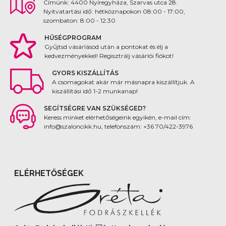
Címünk: 4400 Nyíregyháza, Szarvas utca 28.
Nyitvatartási idő: hétköznapokon 08:00 - 17:00,
szombaton: 8:00 - 12:30
HŰSÉGPROGRAM
Gyűjtsd vásárlásod után a pontokat és élj a
kedvezményekkel! Regisztrálj vásárlói fiókot!
GYORS KISZÁLLÍTÁS
A csomagokat akár már másnapra kiszállítjuk. A
kiszállítási idő 1-2 munkanap!
SEGÍTSÉGRE VAN SZÜKSÉGED?
Keress minket elérhetőségeink egyikén, e-mail cím:
info@szaloncikk.hu, telefonszám: +36 70/422-3976
ELÉRHETŐSÉGEK