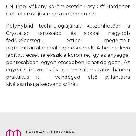
CN Tipp: Vékony köröm esetén Easy Off Hardener
Gel-lel erősítjük meg a körömlemezt.
PolyHybrid technológiájának köszönhetően a
CrystaLac tartósabb és sokkal nagyobb
fedőképességű. Színei megemelt
pigmenttartalommal rendelkeznek. A benne lévő
lapított ecset ráfekszik a körömre, így az anyaggal
pontosabban, egyenletesebben lehet dolgozni. Az
egyedi színazonos üveg nemcsak mutatós, hanem
praktikus is: vendéged első pillantásra
kiválaszthatja kedvenc színét.
LÁTOGASS EL HOZZÁNK!