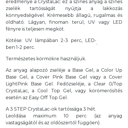
eredménye a CrystaLac: ez a színes anyag a színes
zselék tartósságát nyújtja a lakkozás
könnyedségével. Krémesebb állagú, rugalmas és
oldható. Lágyan, finoman terül, UV vagy LED
fényre is teljesen megköt.
Kötése: UV lámpában 2-3 perc, LED-
ben 1-2 perc.
Természetes körmökre használjuk.
Az anyag alapozó zseléje a Base Gel, a Color Up
Base Gel, a Cover Pink Base Gel vagy a Cover
LightPink Base Gel. Fedőzseléje, a Clear 0/Top
CrystaLac, a Cool Top Gel, vagy körömerősítés
esetén az Easy Off Top Gel.
A 3 STEP CrystaLac-ok tartóssága 3 hét.
Leoldása maximum 10 perc
(az anyag
vastagságától és az oldószertől függően).