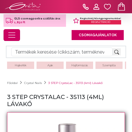
Regisztrálj hűségprogramunkba!
GLS csomagpontra szállítás ára:
REGISZTRÁCIÓ
1,850 Ft
Toggle navigation
CSOMAGAJÁNLATOK
Hajkefék
Ajak
Hajformázás
Szempilla
Főoldal
Crystal Nails
3 STEP CrystaLac - 3S113 (4ml) Lávakő
3 STEP CRYSTALAC - 3S113 (4ML)
LÁVAKŐ