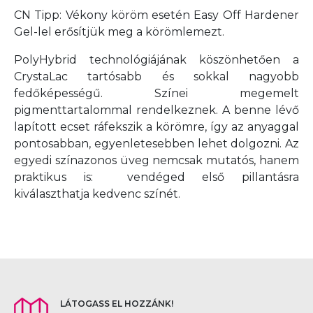
CN Tipp: Vékony köröm esetén Easy Off Hardener
Gel-lel erősítjük meg a körömlemezt.
PolyHybrid technológiájának köszönhetően a
CrystaLac tartósabb és sokkal nagyobb
fedőképességű. Színei megemelt
pigmenttartalommal rendelkeznek. A benne lévő
lapított ecset ráfekszik a körömre, így az anyaggal
pontosabban, egyenletesebben lehet dolgozni. Az
egyedi színazonos üveg nemcsak mutatós, hanem
praktikus is: vendéged első pillantásra
kiválaszthatja kedvenc színét.
LÁTOGASS EL HOZZÁNK!