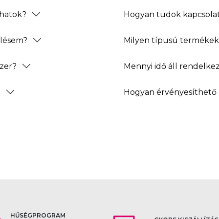
thatok?
Hogyan tudok kapcsolat
elésem?
Milyen típusú termékeke
zer?
Mennyi idő áll rendelke
?
Hogyan érvényesíthető 
HŰSÉGPROGRAM