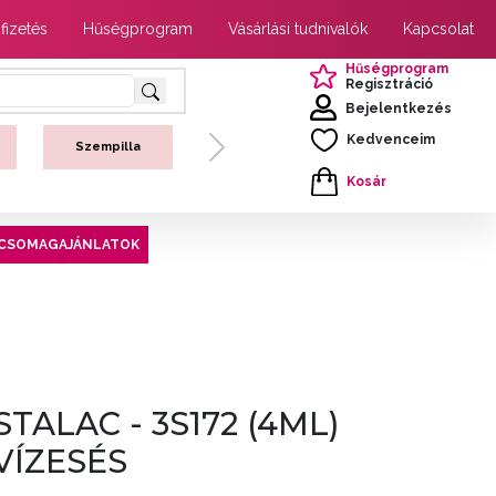
 fizetés
Hűségprogram
Vásárlási tudnivalók
Kapcsolat
Hűségprogram
Regisztráció
Bejelentkezés
Kedvenceim
Szempilla
Next
Kosár
CSOMAGAJÁNLATOK
STALAC - 3S172 (4ML)
VÍZESÉS