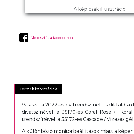
A kép csak illusztráció!
Megosztás a facebookon
Termék információk
Válaszd a 2022-es év trendszínét és diktáld a d
divatszínével, a 3S170-es Coral Rose / Koral
trendszínével, a 3S172-es Cascade / Vízesés gél
A különböző monitorbeállítások miatt a képen l