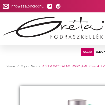
info@szaloncikk.hu
AKCIÓ
ÚJDO
Főoldal
Crystal Nails
3 STEP CRYSTALAC - 3S172 (4ML) Cascade / Ví