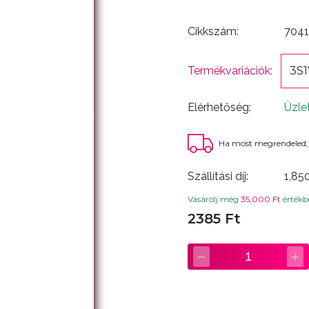
Cikkszám:
7041
Termékvariációk:
3S1
Elérhetőség:
Üzle
Ha most megrendeled,
Szállítási díj:
1,85
Vásárolj még
35,000 Ft
értékbe
2385 Ft
−
+
1