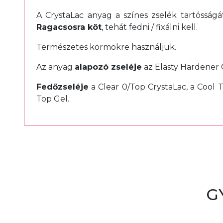
A CrystaLac anyag a színes zselék tartósság
Ragacsosra köt
, tehát fedni / fixálni kell.
Természetes körmökre használjuk.
Az anyag
alapozó zseléje
az Elasty Hardener G
Fedőzseléje
a Clear 0/Top CrystaLac, a Cool 
Top Gel.
G