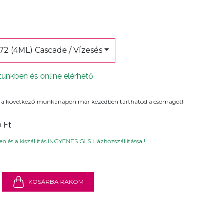
72 (4ML) Cascade / Vízesés
tünkben és online elérhető
 a következő munkanapon már kezedben tarthatod a csomagot!
0 Ft
n és a kiszállítás INGYENES GLS Házhozszállítással!
KOSÁRBA RAKOM