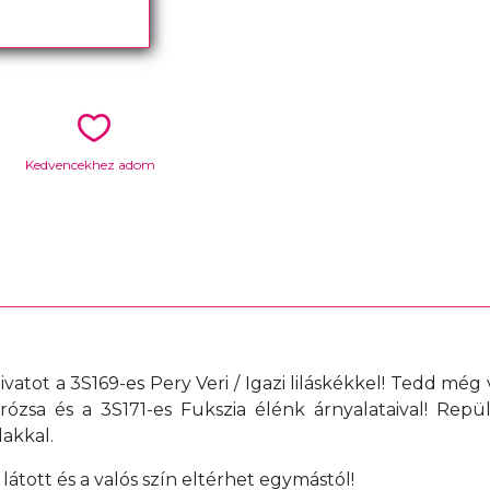
Kedvencekhez adom
ivatot a 3S169-es Pery Veri / Igazi liláskékkel! Tedd még
lrózsa és a 3S171-es Fukszia élénk árnyalataival! Rep
lakkal.
átott és a valós szín eltérhet egymástól!