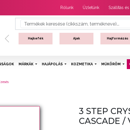
Rólunk
Üzletünk
Szállítás és
Hajkefék
Ajak
Hajformázás
Previous
NSÁGOK
MÁRKÁK
HAJÁPOLÁS
KOZMETIKA
MŰKÖRÖM
zesés
3 STEP CRY
CASCADE / 