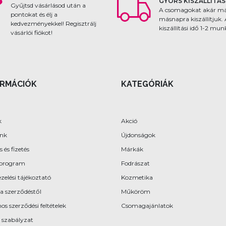
GYORS KISZÁLLÍTÁS
Gyűjtsd vásárlásod után a
A csomagokat akár m
pontokat és élj a
másnapra kiszállítjuk.
kedvezményekkel! Regisztrálj
kiszállítási idő 1-2 mu
vásárlói fiókot!
ORMÁCIÓK
KATEGÓRIÁK
k
Akció
ünk
Újdonságok
s és fizetés
Márkák
program
Fodrászat
zelési tájékoztató
Kozmetika
 a szerződéstől
Műköröm
os szerződési feltételek
Csomagajánlatok
 szabályzat