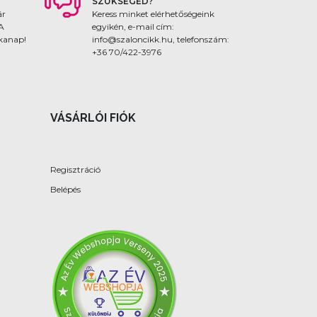
SZÜKSÉGED?
ár
Keress minket elérhetőségeink
 A
egyikén, e-mail cím:
nkanap!
info@szaloncikk.hu, telefonszám:
+36 70/422-3976
VÁSÁRLÓI FIÓK
Regisztráció
Belépés