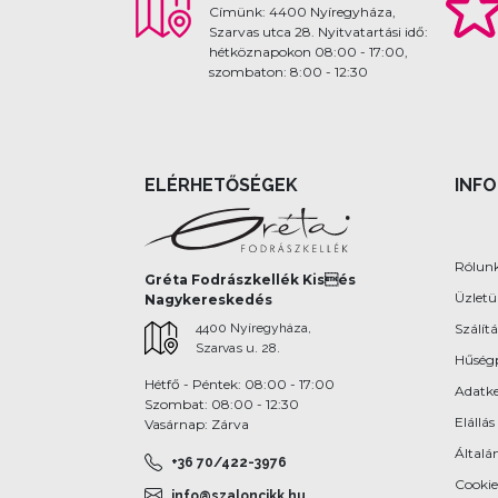
Címünk: 4400 Nyíregyháza,
Szarvas utca 28. Nyitvatartási idő:
hétköznapokon 08:00 - 17:00,
szombaton: 8:00 - 12:30
ELÉRHETŐSÉGEK
INF
Rólun
Gréta Fodrászkellék Kisés
Üzlet
Nagykereskedés
4400 Nyíregyháza,
Szálítá
Szarvas u. 28.
Hűség
Hétfő - Péntek: 08:00 - 17:00
Adatke
Szombat: 08:00 - 12:30
Elállás
Vasárnap: Zárva
Általán
+36 70/422-3976
Cookie
info@szaloncikk.hu