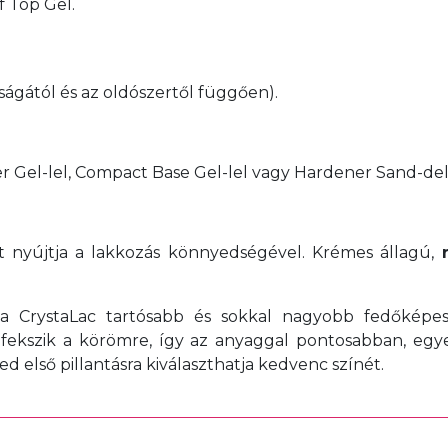
f Top Gel.
ságától és az oldószertől függően).
 Gel-lel, Compact Base Gel-lel vagy Hardener Sand-de
át nyújtja a lakkozás könnyedségével. Krémes állagú,
 a CrystaLac tartósabb és sokkal nagyobb fedőképe
áfekszik a körömre, így az anyaggal pontosabban, eg
 első pillantásra kiválaszthatja kedvenc színét.