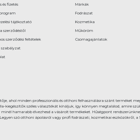
s és fizetés
Márkák
program
Fodrászat
zelési tájékoztató
Kozmetika
 a szerződéstől
Műköröm
os szerződési feltételek
Csomagajánlatok
 szabályzat
lat
ője, ahol minden professzionális és otthoni felhasználásra szánt terméket meg
gészítők széles választékát kínáljuk, így könnyen megtalálod, amire szüks
 minél hamarabb élvezhesd a vásárolt termékeket. Hűségpont rendszerünkne
 Legyen szó otthoni ápolásról vagy profi fodrászati, kozmetikai eszközökről,