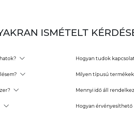
YAKRAN ISMÉTELT KÉRDÉS
thatok?
Hogyan tudok kapcsolat
elésem?
Milyen típusú termékeke
zer?
Mennyi idő áll rendelke
?
Hogyan érvényesíthető 