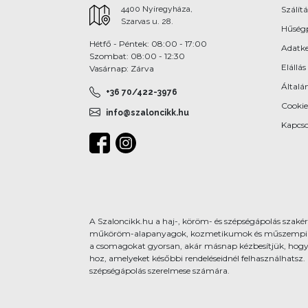
4400 Nyíregyháza,
Szálítá
Szarvas u. 28.
Hűség
Hétfő - Péntek: 08:00 - 17:00
Adatke
Szombat: 08:00 - 12:30
Elállás
Vasárnap: Zárva
Általán
+36 70/422-3976
Cookie
info@szaloncikk.hu
Kapcso
A Szaloncikk.hu a haj-, köröm- és szépségápolás szakért
műköröm-alapanyagok, kozmetikumok és műszempilla-kie
a csomagokat gyorsan, akár másnap kézbesítjük, hogy
hoz, amelyeket későbbi rendeléseidnél felhasználhatsz.
szépségápolás szerelmese számára.