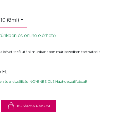
2
10 (8ml)
tünkben és online elérhető
 a következő utáni munkanapon már kezedben tarthatod a
0 Ft
n és a kiszállítás INGYENES GLS Házhozszállítással!
KOSÁRBA RAKOM