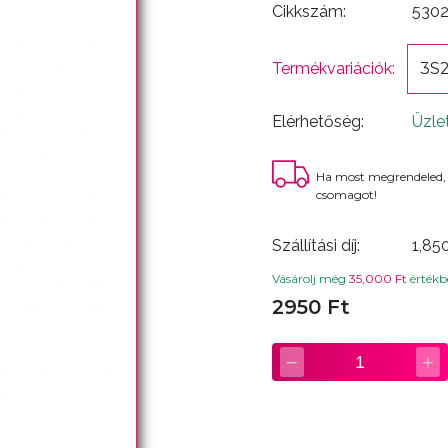
Cikkszám:
530
Termékvariációk:
3S2
Elérhetőség:
Üzle
Ha most megrendeled,
csomagot!
Szállítási díj:
1,85
Vásárolj még
35,000 Ft
értékbe
2950 Ft
−
+
1