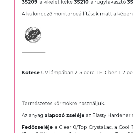
3S209
, a kikelet kéke
3S210
, a rügyfakasztó
3S
A különböző monitorbeállítások miatt a képen l
Kötése
UV lámpában 2-3 perc, LED-ben 1-2 pe
Természetes körmökre használjuk.
Az anyag
alapozó zseléje
az Elasty Hardener G
Fedőzseléje
a Clear 0/Top CrystaLac, a Cool