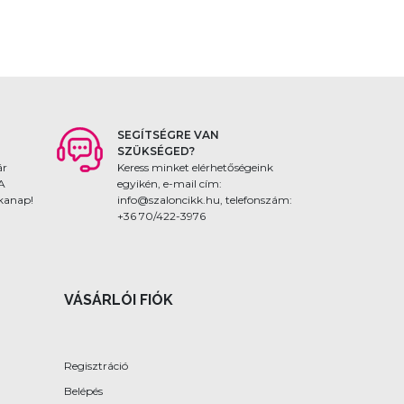
SEGÍTSÉGRE VAN
SZÜKSÉGED?
ár
Keress minket elérhetőségeink
 A
egyikén, e-mail cím:
nkanap!
info@szaloncikk.hu, telefonszám:
+36 70/422-3976
VÁSÁRLÓI FIÓK
Regisztráció
Belépés