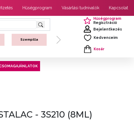
 fizetés
Hűségprogram
Vásárlási tudnivalók
Kapcsolat
Hűségprogram
Regisztráció
Bejelentkezés
Kedvenceim
Szempilla
Next
Kosár
CSOMAGAJÁNLATOK
STALAC - 3S210 (8ML)