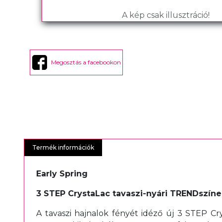
A kép csak illusztráció!
Megosztás a facebookon
Termék információk
Early Spring
3 STEP CrystaLac tavaszi-nyári TRENDszíne
A tavaszi hajnalok fényét idéző új 3 STEP Crys