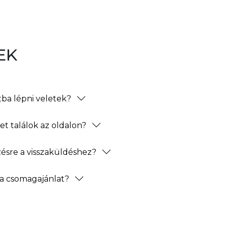
EK
ba lépni veletek?
t találok az oldalon?
zésre a visszaküldéshez?
a csomagajánlat?