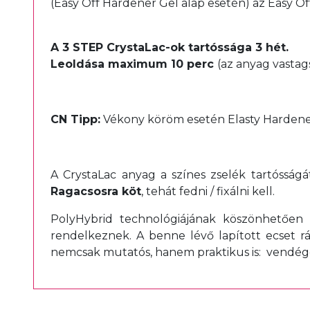
(Easy Off Hardener Gel alap esetén) az Easy Of
A 3 STEP CrystaLac-ok tartóssága 3 hét.
Leoldása maximum 10 perc
(az anyag vastag
CN Tipp:
Vékony köröm esetén Elasty Hardener
A CrystaLac anyag a színes zselék tartósság
Ragacsosra köt
, tehát fedni / fixálni kell.
PolyHybrid technológiájának köszönhetően
rendelkeznek. A benne lévő lapított ecset r
nemcsak mutatós, hanem praktikus is: vendéged