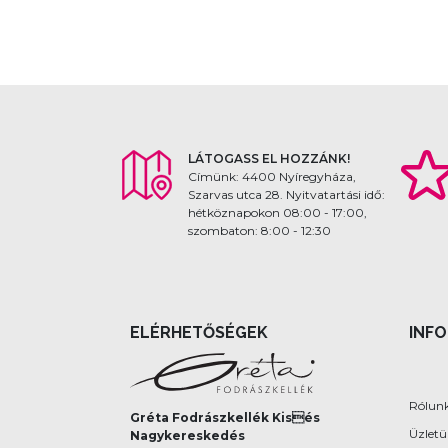
LÁTOGASS EL HOZZÁNK!
Címünk: 4400 Nyíregyháza,
Szarvas utca 28. Nyitvatartási idő:
hétköznapokon 08:00 - 17:00,
szombaton: 8:00 - 12:30
ELÉRHETŐSÉGEK
INF
Rólun
Gréta Fodrászkellék Kisés
Üzlet
Nagykereskedés