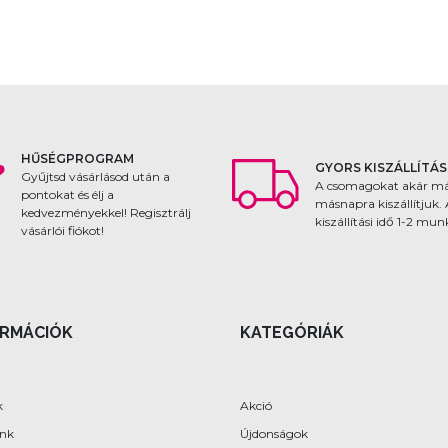
HŰSÉGPROGRAM
GYORS KISZÁLLÍTÁS
Gyűjtsd vásárlásod után a
A csomagokat akár m
pontokat és élj a
másnapra kiszállítjuk.
kedvezményekkel! Regisztrálj
kiszállítási idő 1-2 mu
vásárlói fiókot!
ORMÁCIÓK
KATEGÓRIÁK
k
Akció
ünk
Újdonságok