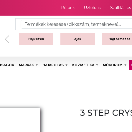
Rólunk
Üzletünk
Szállítás és
Hajkefék
Ajak
Hajformázás
Previous
NSÁGOK
MÁRKÁK
HAJÁPOLÁS
KOZMETIKA
MŰKÖRÖM
3 STEP CRY