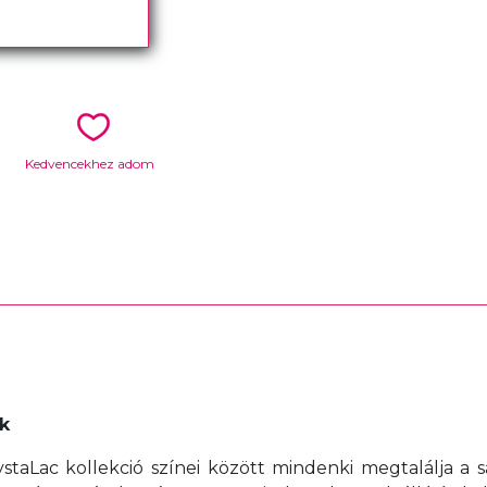
Kedvencekhez adom
k
taLac kollekció színei között mindenki megtalálja a sa