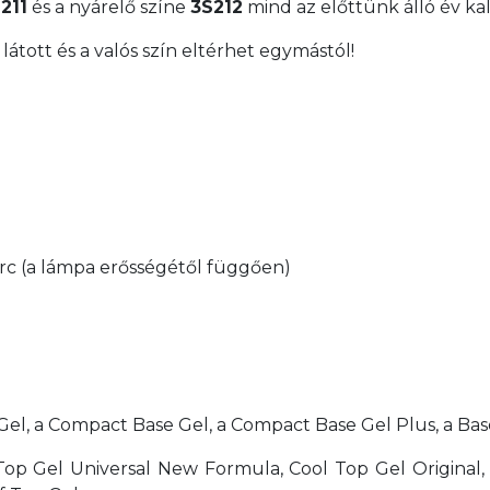
211
és a nyárelő színe
3S212
mind az előttünk álló év kal
átott és a valós szín eltérhet egymástól!
rc (a lámpa erősségétől függően)
el, a Compact Base Gel, a Compact Base Gel Plus, a Base
 Top Gel Universal New Formula, Cool Top Gel Original