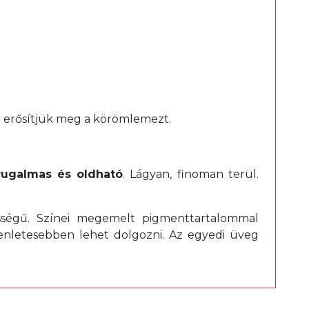
l erősítjük meg a körömlemezt.
rugalmas és oldható
. Lágyan, finoman terül.
sségű. Színei megemelt pigmenttartalommal
yenletesebben lehet dolgozni. Az egyedi üveg