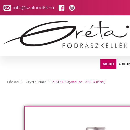
info@szaloncikk.hu
AKCIÓ
ÚJDO
Főoldal
Crystal Nails
3 STEP CrystaLac - 3S210 (8ml)