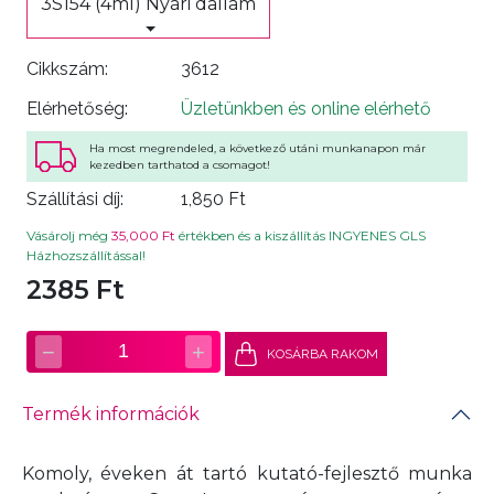
3S154 (4ml) Nyári dallam
Cikkszám:
3612
Elérhetőség:
Üzletünkben és online elérhető
Ha most megrendeled, a következő utáni munkanapon már
kezedben tarthatod a csomagot!
Szállítási díj:
1,850 Ft
Vásárolj még
35,000 Ft
értékben és a kiszállítás INGYENES GLS
Házhozszállítással!
2385 Ft
−
+
1
KOSÁRBA RAKOM
Termék információk
Komoly, éveken át tartó kutató-fejlesztő munka