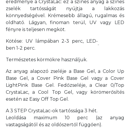
eredménye a CrystaLac: ez a színes anyag a színes
zselék tartósságát nyújtja a lakkozás
könnyedségével. Krémesebb állagú, rugalmas és
oldható. Lágyan, finoman terül, UV vagy LED
fényre is teljesen megköt.
Kötése: UV lámpában 2-3 perc, LED-
ben 1-2 perc.
Természetes körmökre használjuk.
Az anyag alapozó zseléje a Base Gel, a Color Up
Base Gel, a Cover Pink Base Gel vagy a Cover
LightPink Base Gel. Fedőzseléje, a Clear 0/Top
CrystaLac, a Cool Top Gel, vagy körömerősítés
esetén az Easy Off Top Gel.
A 3 STEP CrystaLac-ok tartóssága 3 hét.
Leoldása maximum 10 perc
(az anyag
vastagságától és az oldószertől függően).