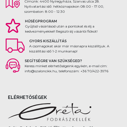
Címünk: 4400 Nyíregyháza, Szarvas utca 28.
Nyitvatartási idő: hétköznapokon 08:00 - 17:00,
szombaton: 8:00 - 12:30
HŰSÉGPROGRAM
Gyűjtsd vásárlásod után a pontokat és élj a
kedvezményekkel! Regisztrálj vásárlói fiókot!
GYORS KISZÁLLÍTÁS
A csomagokat akár már másnapra kiszállítjuk. A
kiszállítási idő 1-2 munkanap!
SEGÍTSÉGRE VAN SZÜKSÉGED?
Keress minket elérhetőségeink egyikén, e-mail cím:
info@szaloncikk.hu, telefonszám: +36 70/422-3976
ELÉRHETŐSÉGEK