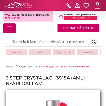
Regisztrálj hűségprogramunkba!
GLS csomagpontra szállítás ára:
REGISZTRÁCIÓ
1,850 Ft
Toggle navigation
CSOMAGAJÁNLATOK
Hajkefék
Ajak
Hajformázás
Szempilla
Főoldal
Crystal Nails
3 STEP CrystaLac - 3S154 (4ml) Nyári dallam
3 STEP CRYSTALAC - 3S154 (4ML)
NYÁRI DALLAM