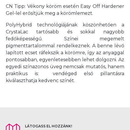
CN Tipp: Vékony köröm esetén Easy Off Hardener
Gel-lel erősítjük meg a körömlemezt.
PolyHybrid technológiájának köszönhetően a
CrystaLac tartósabb és sokkal nagyobb
fedőképességű. Színei megemelt
pigmenttartalommal rendelkeznek. A benne lévő
lapított ecset ráfekszik a körömre, így az anyaggal
pontosabban, egyenletesebben lehet dolgozni. Az
egyedi színazonos üveg nemcsak mutatós, hanem
praktikus is: vendéged első pillantásra
kiválaszthatja kedvenc színét.
LÁTOGASS EL HOZZÁNK!