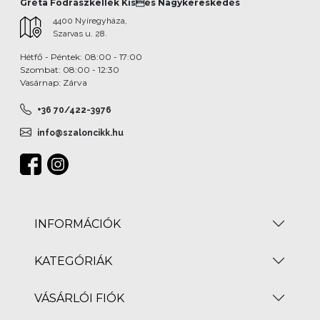
Gréta Fodrászkellék Kisés Nagykereskedés
4400 Nyíregyháza,
Szarvas u. 28.
Hétfő - Péntek: 08:00 - 17:00
Szombat: 08:00 - 12:30
Vasárnap: Zárva
+36 70/422-3976
info@szaloncikk.hu
INFORMÁCIÓK
KATEGÓRIÁK
VÁSÁRLÓI FIÓK