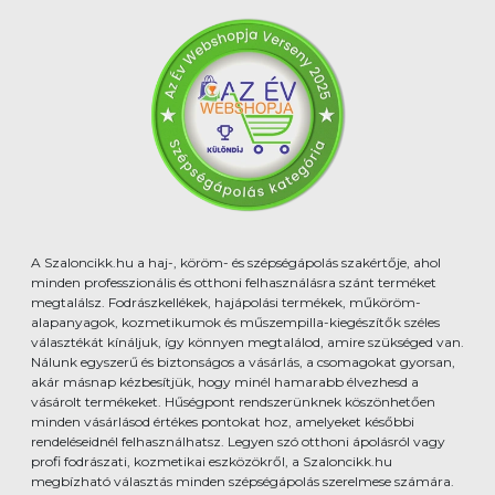
A Szaloncikk.hu a haj-, köröm- és szépségápolás szakértője, ahol
minden professzionális és otthoni felhasználásra szánt terméket
megtalálsz. Fodrászkellékek, hajápolási termékek, műköröm-
alapanyagok, kozmetikumok és műszempilla-kiegészítők széles
választékát kínáljuk, így könnyen megtalálod, amire szükséged van.
Nálunk egyszerű és biztonságos a vásárlás, a csomagokat gyorsan,
akár másnap kézbesítjük, hogy minél hamarabb élvezhesd a
vásárolt termékeket. Hűségpont rendszerünknek köszönhetően
minden vásárlásod értékes pontokat hoz, amelyeket későbbi
rendeléseidnél felhasználhatsz. Legyen szó otthoni ápolásról vagy
profi fodrászati, kozmetikai eszközökről, a Szaloncikk.hu
megbízható választás minden szépségápolás szerelmese számára.