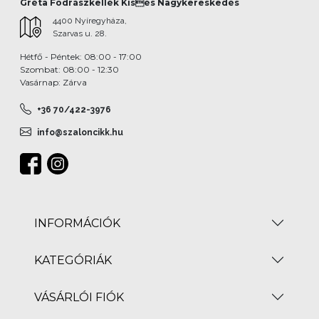
Gréta Fodrászkellék Kisés Nagykereskedés
4400 Nyíregyháza,
Szarvas u. 28.
Hétfő - Péntek: 08:00 - 17:00
Szombat: 08:00 - 12:30
Vasárnap: Zárva
+36 70/422-3976
info@szaloncikk.hu
INFORMÁCIÓK
KATEGÓRIÁK
VÁSÁRLÓI FIÓK