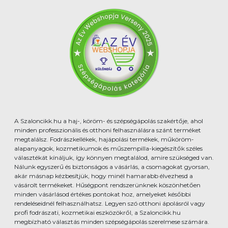
A Szaloncikk.hu a haj-, köröm- és szépségápolás szakértője, ahol
minden professzionális és otthoni felhasználásra szánt terméket
megtalálsz. Fodrászkellékek, hajápolási termékek, műköröm-
alapanyagok, kozmetikumok és műszempilla-kiegészítők széles
választékát kínáljuk, így könnyen megtalálod, amire szükséged van.
Nálunk egyszerű és biztonságos a vásárlás, a csomagokat gyorsan,
akár másnap kézbesítjük, hogy minél hamarabb élvezhesd a
vásárolt termékeket. Hűségpont rendszerünknek köszönhetően
minden vásárlásod értékes pontokat hoz, amelyeket későbbi
rendeléseidnél felhasználhatsz. Legyen szó otthoni ápolásról vagy
profi fodrászati, kozmetikai eszközökről, a Szaloncikk.hu
megbízható választás minden szépségápolás szerelmese számára.