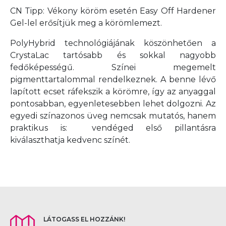
CN Tipp: Vékony köröm esetén Easy Off Hardener
Gel-lel erősítjük meg a körömlemezt.
PolyHybrid technológiájának köszönhetően a
CrystaLac tartósabb és sokkal nagyobb
fedőképességű. Színei megemelt
pigmenttartalommal rendelkeznek. A benne lévő
lapított ecset ráfekszik a körömre, így az anyaggal
pontosabban, egyenletesebben lehet dolgozni. Az
egyedi színazonos üveg nemcsak mutatós, hanem
praktikus is: vendéged első pillantásra
kiválaszthatja kedvenc színét.
LÁTOGASS EL HOZZÁNK!