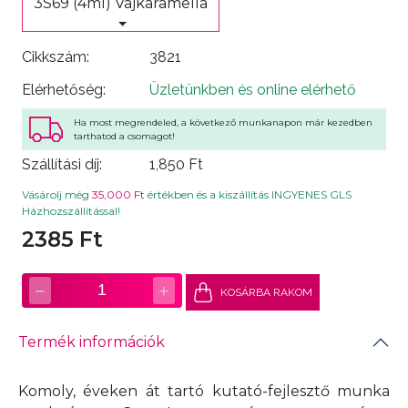
3S69 (4ml) Vajkaramella
Cikkszám:
3821
Elérhetőség:
Üzletünkben és online elérhető
Ha most megrendeled, a következő munkanapon már kezedben
tarthatod a csomagot!
Szállítási díj:
1,850 Ft
Vásárolj még
35,000 Ft
értékben és a kiszállítás INGYENES GLS
Házhozszállítással!
2385 Ft
−
+
1
KOSÁRBA RAKOM
Termék információk
Komoly, éveken át tartó kutató-fejlesztő munka