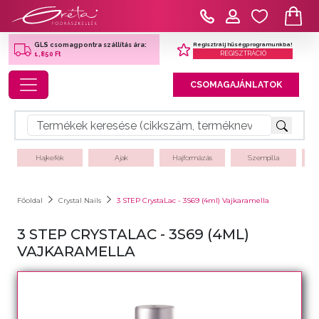
Regisztrálj hűségprogramunkba!
GLS csomagpontra szállítás ára:
REGISZTRÁCIÓ
1,850 Ft
Toggle navigation
CSOMAGAJÁNLATOK
Hajkefék
Ajak
Hajformázás
Szempilla
Főoldal
Crystal Nails
3 STEP CrystaLac - 3S69 (4ml) Vajkaramella
3 STEP CRYSTALAC - 3S69 (4ML)
VAJKARAMELLA