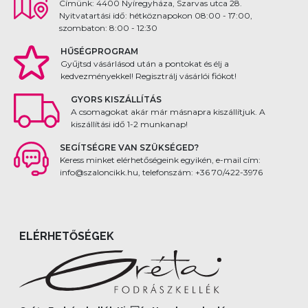
Címünk: 4400 Nyíregyháza, Szarvas utca 28.
Nyitvatartási idő: hétköznapokon 08:00 - 17:00,
szombaton: 8:00 - 12:30
HŰSÉGPROGRAM
Gyűjtsd vásárlásod után a pontokat és élj a
kedvezményekkel! Regisztrálj vásárlói fiókot!
GYORS KISZÁLLÍTÁS
A csomagokat akár már másnapra kiszállítjuk. A
kiszállítási idő 1-2 munkanap!
SEGÍTSÉGRE VAN SZÜKSÉGED?
Keress minket elérhetőségeink egyikén, e-mail cím:
info@szaloncikk.hu, telefonszám: +36 70/422-3976
ELÉRHETŐSÉGEK