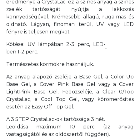
eredménye a CrystaLac: ez a színes anyag a színes
zselék tartósságát nyújtja a lakkozás
könnyedségével. Krémesebb állagú, rugalmas és
oldható. Lágyan, finoman terül, UV vagy LED
fényre is teljesen megköt.
Kötése: UV lámpában 2-3 perc, LED-
ben 1-2 perc.
Természetes körmökre használjuk.
Az anyag alapozó zseléje a Base Gel, a Color Up
Base Gel, a Cover Pink Base Gel vagy a Cover
LightPink Base Gel. Fedőzseléje, a Clear 0/Top
CrystaLac, a Cool Top Gel, vagy körömerősítés
esetén az Easy Off Top Gel.
A 3 STEP CrystaLac-ok tartóssága 3 hét.
Leoldása maximum 10 perc
(az anyag
vastagságától és az oldószertől függően).