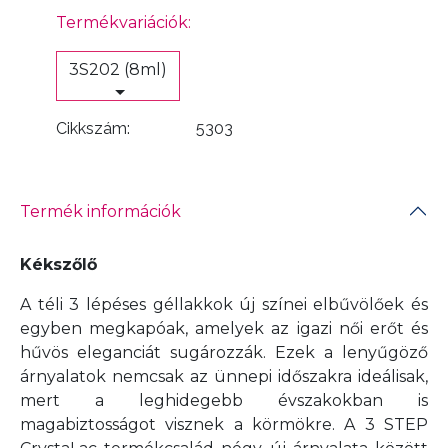
Termékvariációk:
3S202 (8ml)
Cikkszám:
5303
Termék információk
Kékszőlő
A téli 3 lépéses géllakkok új színei elbűvölőek és
egyben megkapóak, amelyek az igazi női erőt és
hűvös eleganciát sugározzák. Ezek a lenyűgöző
árnyalatok nemcsak az ünnepi időszakra ideálisak,
mert a leghidegebb évszakokban is
magabiztosságot visznek a körmökre. A 3 STEP