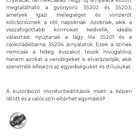
CrystaLac termékcsalád négy új árnyalata között
megtalálható a gyönyörű 3S202 és 3S203,
amelyek igazi melegséget és vonzerőt
kölcsönöznek a téli napoknak. Azoknak, akik a
visszafogottabb körmöket kedvelik, ideális
választást nyújtanak a lágy lila 3S201 és a
csokoládébarna 3S204 árnyalatok. Ezek a színek
nemcsak a hideg évszakot teszik hívogatóvá,
hanem azokat a vendégeket is elvarázsolják, akik
szeretnék kifejezni az egyediségüket és stílusukat.
A különböző monitorbeállítások miatt a képen
látott és a valós szín eltérhet egymástól!