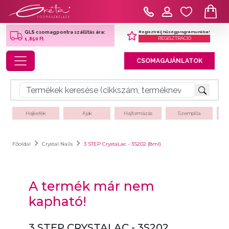
Regisztrálj hűségprogramunkba!
GLS csomagpontra szállítás ára:
REGISZTRÁCIÓ
1,850 Ft
Toggle navigation
CSOMAGAJÁNLATOK
Hajkefék
Ajak
Hajformázás
Szempilla
Főoldal
Crystal Nails
3 STEP CrystaLac - 3S202 (8ml)
A termék már nem
kapható!
3 STEP CRYSTALAC - 3S202