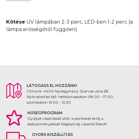
Kötése
UV lámpában 2-3 perc, LED-ben 1-2 perc (a
lámpa erősségétől függően)
LÁTOGASS EL HOZZÁNK!
Címünk: 4400 Nyíregyháza, Szarvas utca 28.
Nyitvatartási idő: hétköznapokon 08:00 - 17:00,
szombaton: 8:00 - 12:30
HŰSÉGPROGRAM
Gyűjtsd vásárlásod után a pontokat és élj a
kedvezményekkel! Regisztrálj vásárlói fiókot!
GYORS KISZÁLLÍTÁS