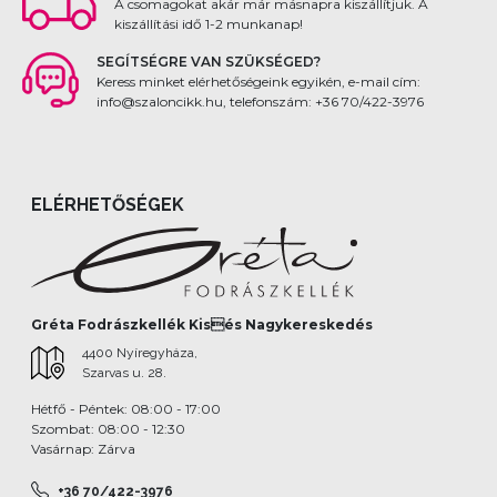
A csomagokat akár már másnapra kiszállítjuk. A
kiszállítási idő 1-2 munkanap!
SEGÍTSÉGRE VAN SZÜKSÉGED?
Keress minket elérhetőségeink egyikén, e-mail cím:
info@szaloncikk.hu, telefonszám: +36 70/422-3976
ELÉRHETŐSÉGEK
Gréta Fodrászkellék Kisés Nagykereskedés
4400 Nyíregyháza,
Szarvas u. 28.
Hétfő - Péntek: 08:00 - 17:00
Szombat: 08:00 - 12:30
Vasárnap: Zárva
+36 70/422-3976