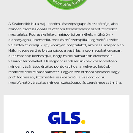
A Szaloncikk.hu a haj-, köröm- és szépségápolás szakértője, ahol
minden professzionális és otthoni felhasználásra szánt terméket
megtalálsz. Fodrászkellékek, hajápolási termékek, műköröm-
alapanyagok, kozmetikumok és műszempilla-kiegészítők széles
választékát kínáljuk, így könnyen megtalálod, amire szükséged van.
Nálunk egyszerű és biztonságos a vásárlás, a csomagokat gyorsan,
akár másnap kézbesítjük, hogy minél hamarabb élvezhesd a
vásárolt termékeket. Hűségpont rendszerünknek köszönhetően
minden vásárlásod értékes pontokat hoz, amelyeket későbbi
rendeléseidnél felhasználhatsz. Legyen szó otthoni ápolásról vagy
profi fodrászati, kozmetikai eszközökről, a Szaloncikk.hu
megbízható választás minden szépségápolás szerelmese számára.