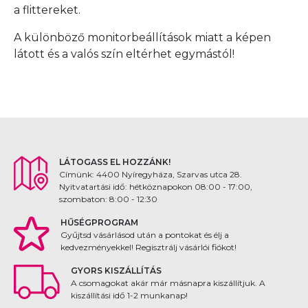
a flittereket.
A különböző monitorbeállítások miatt a képen
látott és a valós szín eltérhet egymástól!
LÁTOGASS EL HOZZÁNK!
Címünk: 4400 Nyíregyháza, Szarvas utca 28.
Nyitvatartási idő: hétköznapokon 08:00 - 17:00,
szombaton: 8:00 - 12:30
HŰSÉGPROGRAM
Gyűjtsd vásárlásod után a pontokat és élj a
kedvezményekkel! Regisztrálj vásárlói fiókot!
GYORS KISZÁLLÍTÁS
A csomagokat akár már másnapra kiszállítjuk. A
kiszállítási idő 1-2 munkanap!