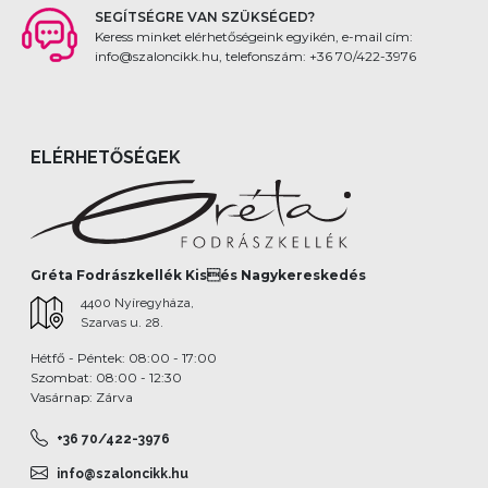
SEGÍTSÉGRE VAN SZÜKSÉGED?
Keress minket elérhetőségeink egyikén, e-mail cím:
info@szaloncikk.hu, telefonszám: +36 70/422-3976
ELÉRHETŐSÉGEK
Gréta Fodrászkellék Kisés Nagykereskedés
4400 Nyíregyháza,
Szarvas u. 28.
Hétfő - Péntek: 08:00 - 17:00
Szombat: 08:00 - 12:30
Vasárnap: Zárva
+36 70/422-3976
info@szaloncikk.hu