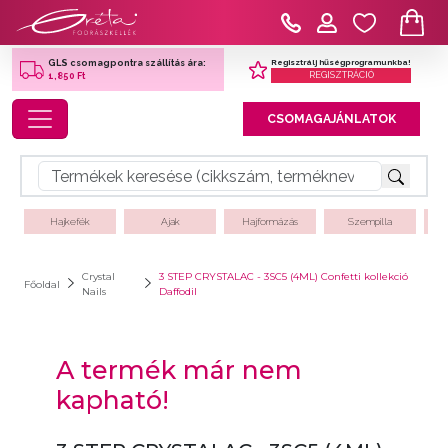
Regisztrálj hűségprogramunkba!
GLS csomagpontra szállítás ára:
REGISZTRÁCIÓ
1,850 Ft
Toggle navigation
CSOMAGAJÁNLATOK
Hajkefék
Ajak
Hajformázás
Szempilla
Crystal
3 STEP CRYSTALAC - 3SC5 (4ML) Confetti kollekció
Főoldal
Nails
Daffodil
A termék már nem
kapható!