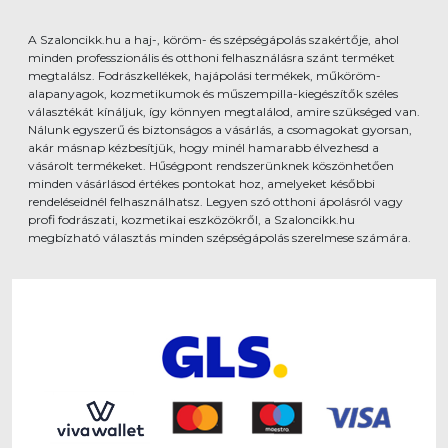
A Szaloncikk.hu a haj-, köröm- és szépségápolás szakértője, ahol
minden professzionális és otthoni felhasználásra szánt terméket
megtalálsz. Fodrászkellékek, hajápolási termékek, műköröm-
alapanyagok, kozmetikumok és műszempilla-kiegészítők széles
választékát kínáljuk, így könnyen megtalálod, amire szükséged van.
Nálunk egyszerű és biztonságos a vásárlás, a csomagokat gyorsan,
akár másnap kézbesítjük, hogy minél hamarabb élvezhesd a
vásárolt termékeket. Hűségpont rendszerünknek köszönhetően
minden vásárlásod értékes pontokat hoz, amelyeket későbbi
rendeléseidnél felhasználhatsz. Legyen szó otthoni ápolásról vagy
profi fodrászati, kozmetikai eszközökről, a Szaloncikk.hu
megbízható választás minden szépségápolás szerelmese számára.