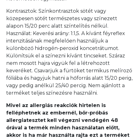
Kontrasztok: Színkontrasztok sötét vagy
közepesen sötét természetes vagy színezett
alapon 15/20 perc alatt színtelítés nélkül.
Használat: Keverési arány: 1:1,5. A kívánt féyreflex
intenzitásának megfelelően használjuk a
különböző hidrogén-peroxid koncetrátumot.
Különítsük el a színezni kívánt tincseket. Száraz
nem mosott hajra vigyük fel a létrehozott
keveréket. Csavarjuk a fürtöket termikus melírozó
fóliába és hagyjuk hatni a hőforrás alatt 15/20 perig,
vagy pedig anélkül 25/40 percig. Nem ajánlott a
terméket teljes színezésre használni.
Mivel az allergiás reakciók hirtelen is
felléphetnek az embernél, bőr-próbás
allergiatesztet kell végezni vendégén 48
órával a termék minden használatan előtt,
akkor is ha már használta rajta ezt a terméket