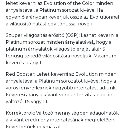
lehet keverni az Evolution of the Color minden
árnyalatával, a Platinum sorozat kivéve. Ha
egyenlő arányban keverjük össze az Evolutionnal
a világosító hatást egy tónussal növeli.
Szuper világosítás erősítő (OSP): Leshet keverni a
Platinum sorozat minden árnyalatával,, hogy a
platinum árnyalatok világosító erejét akár 5
tónusig terjedő világosításra növeljük. Maximum
keverési arány 1:1.
Red Booster: Lehet keverni az Evolution minden
árnyalatával a Platinum sorozatot kivéve, hogy a
vörös fényreflexnek nagyobb intenzitást adjunk.
Keverési arány a kívánt vörös intenzitás alapján
változó. 1:5 vagy 1:1.
Korrektorok: Változó mennyiségben adagolhatók
a kívánt eredmény intenzitásának megfelelően.
Keverhetőek egymással.