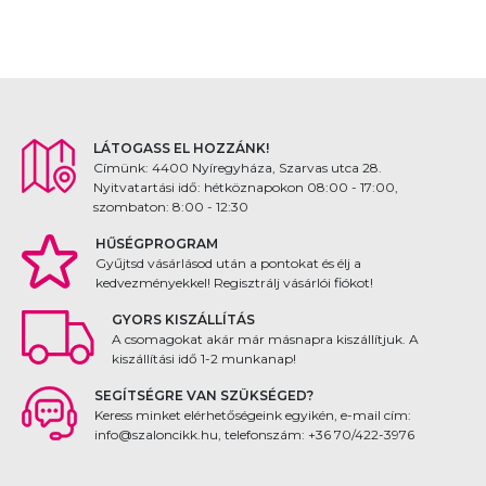
LÁTOGASS EL HOZZÁNK!
Címünk: 4400 Nyíregyháza, Szarvas utca 28.
Nyitvatartási idő: hétköznapokon 08:00 - 17:00,
szombaton: 8:00 - 12:30
HŰSÉGPROGRAM
Gyűjtsd vásárlásod után a pontokat és élj a
kedvezményekkel! Regisztrálj vásárlói fiókot!
GYORS KISZÁLLÍTÁS
A csomagokat akár már másnapra kiszállítjuk. A
kiszállítási idő 1-2 munkanap!
SEGÍTSÉGRE VAN SZÜKSÉGED?
Keress minket elérhetőségeink egyikén, e-mail cím:
info@szaloncikk.hu, telefonszám: +36 70/422-3976