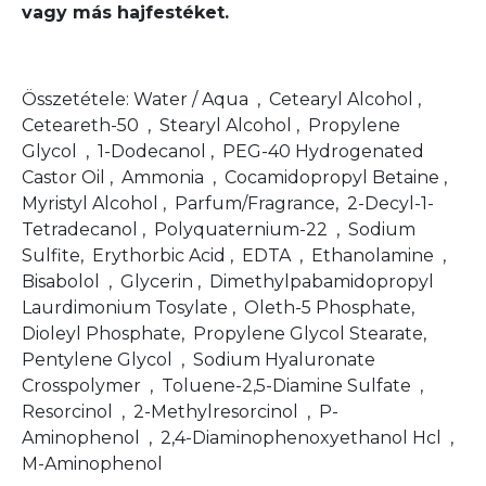
vagy más hajfestéket.
Összetétele: Water / Aqua , Cetearyl Alcohol ,
Ceteareth-50 , Stearyl Alcohol , Propylene
Glycol , 1-Dodecanol , PEG-40 Hydrogenated
Castor Oil , Ammonia , Cocamidopropyl Betaine ,
Myristyl Alcohol , Parfum/Fragrance, 2-Decyl-1-
Tetradecanol , Polyquaternium-22 , Sodium
Sulfite, Erythorbic Acid , EDTA , Ethanolamine ,
Bisabolol , Glycerin , Dimethylpabamidopropyl
Laurdimonium Tosylate , Oleth-5 Phosphate,
Dioleyl Phosphate, Propylene Glycol Stearate,
Pentylene Glycol , Sodium Hyaluronate
Crosspolymer , Toluene-2,5-Diamine Sulfate ,
Resorcinol , 2-Methylresorcinol , P-
Aminophenol , 2,4-Diaminophenoxyethanol Hcl ,
M-Aminophenol