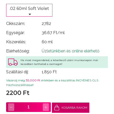
.02 60ml Soft Violet
Cikkszám:
2782
Egységár:
36.67 Ft/ml
Kiszerelés:
60 ml
Elérhetőség:
Üzletünkben és online elérhető
Ha most megrendeled, a következő utáni munkanapon már
kezedben tarthatod a csomagot!
Szállítási díj:
1,850 Ft
Vásárolj még
35,000 Ft
értékben és a kiszállítás INGYENES GLS
Házhozszállítással!
2200 Ft
−
+
1
KOSÁRBA RAKOM