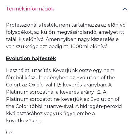
Termék információk
Professzionális festék, nem tartalmazza az előhívó
folyadékot, az külön megvásárolandó, amelyet itt
talál:
kis előhívó
. Amennyiben nagy kiszerelésle
van szüksége azt pedig itt:
1000ml előhívó
.
Evolution hajfesték
Használati utasítás: Keverjünk össze egy nem
fémből készült edényben az Evolution of the
Colort az Oxid’o-val 1:1,5 keverési arányban. A
Platinum sorozatnál a keverési arány 1:2. A
Platinum sorozatot ne keverjük az Evolution of
the Color többi nuanve-ával. A hidrogén-peroxid
kiválasztásához vegyük figyelembe a
következőket.:
Cél: