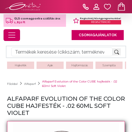
Regisztrálj hűségprogramunkba!
GLS csomagpontra szállítás ára:
REGISZTRÁCIÓ
1,850 Ft
Toggle navigation
CSOMAGAJÁNLATOK
Hajkefék
Ajak
Hajformázás
Szempilla
Alfaparf Evolution of the Color CUBE hajfesték - .02
Főoldal
Alfaparf
60ml Soft Violet
ALFAPARF EVOLUTION OF THE COLOR
CUBE HAJFESTÉK - .02 60ML SOFT
VIOLET