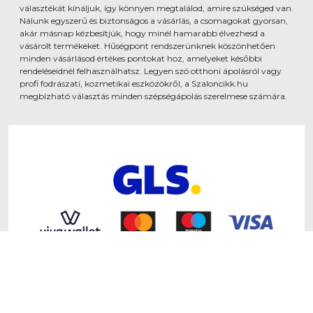
választékát kínáljuk, így könnyen megtalálod, amire szükséged van.
Nálunk egyszerű és biztonságos a vásárlás, a csomagokat gyorsan,
akár másnap kézbesítjük, hogy minél hamarabb élvezhesd a
vásárolt termékeket. Hűségpont rendszerünknek köszönhetően
minden vásárlásod értékes pontokat hoz, amelyeket későbbi
rendeléseidnél felhasználhatsz. Legyen szó otthoni ápolásról vagy
profi fodrászati, kozmetikai eszközökről, a Szaloncikk.hu
megbízható választás minden szépségápolás szerelmese számára.