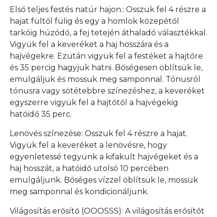
Első teljes festés natúr hajon.: Osszuk fel 4 részre a
hajat fültől fülig és egy a homlok közepétől
tarkóig húzódó, a fej tetején áthaladó választékkal.
Vigyük fel a keveréket a haj hosszára és a
hajvégekre. Ezután vigyük fel a festéket a hajtőre
és 35 percig hagyjuk hatni. Bőségesen öblítsük le,
emulgáljuk és mossuk meg samponnal. Tónusról
tónusra vagy sötétebbre színezéshez, a keveréket
egyszerre vigyük fel a hajtőtől a hajvégekig
hatóidő 35 perc.
Lenövés színezése: Osszuk fel 4 részre a hajat.
Vigyük fel a keveréket a lenövésre, hogy
egyenletessé tegyünk a kifakult hajvégeket és a
haj hosszát, a hatóidő utolsó 10 percében
emulgáljunk. Bőséges vízzel öblítsük le, mossuk
meg samponnal és kondicionáljunk.
Világosítás erősítő (OOOSSS): A világosítás erősítőt