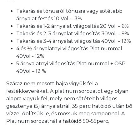
Takarás és tónusról tónusra vagy sötétebb
árnyalat festés 10 Vol. – 3%
Takarás és 1-2 árnyalat világosítás 20 Vol. – 6%
Takarás és 2-3 árnyalat világosítás 30Vol. – 9%
Takarás és 3-4 árnyalat világosítás 40Vol. – 12%
4 és ½ árnyalatnyi világosítás Platinummal
40Vol - 12%
5 árnyalatnyi világosítás Platinummal + OSP
40Vol – 12 %
Száraz nem mosott hajra vigyük fel a
festékkeveréket. A platinum sorozatot egy olyan
alapra vigyük fel, mely nem sötétebb világos
gesztenye (5) árnyalatnál. 35 perc hatóidő után bő
vízzel öblítsük le, és mossuk meg samponnal. A
Platinum sorozatnál a hatóidő 50-55perc.