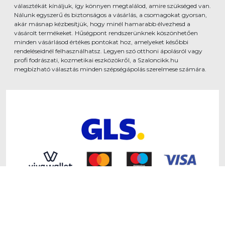
választékát kínáljuk, így könnyen megtalálod, amire szükséged van.
Nálunk egyszerű és biztonságos a vásárlás, a csomagokat gyorsan,
akár másnap kézbesítjük, hogy minél hamarabb élvezhesd a
vásárolt termékeket. Hűségpont rendszerünknek köszönhetően
minden vásárlásod értékes pontokat hoz, amelyeket későbbi
rendeléseidnél felhasználhatsz. Legyen szó otthoni ápolásról vagy
profi fodrászati, kozmetikai eszközökről, a Szaloncikk.hu
megbízható választás minden szépségápolás szerelmese számára.