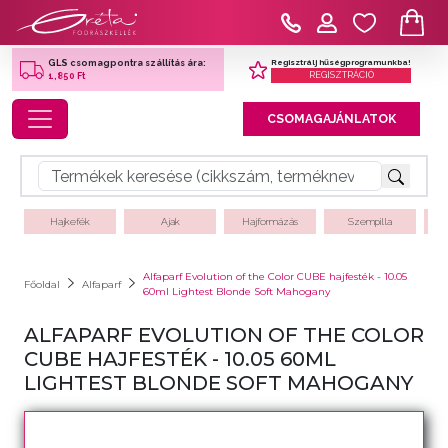
Regisztrálj hűségprogramunkba!
GLS csomagpontra szállítás ára:
REGISZTRÁCIÓ
1,850 Ft
Toggle navigation
CSOMAGAJÁNLATOK
Hajkefék
Ajak
Hajformázás
Szempilla
Alfaparf Evolution of the Color CUBE hajfesték - 10.05
Főoldal
Alfaparf
60ml Lightest Blonde Soft Mahogany
ALFAPARF EVOLUTION OF THE COLOR
CUBE HAJFESTÉK - 10.05 60ML
LIGHTEST BLONDE SOFT MAHOGANY