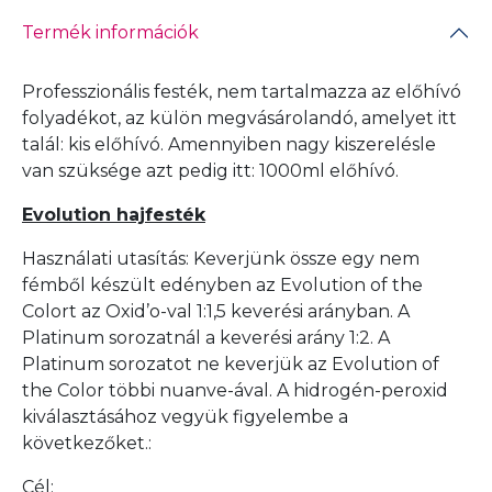
Termék információk
Professzionális festék, nem tartalmazza az előhívó
folyadékot, az külön megvásárolandó, amelyet itt
talál:
kis előhívó
. Amennyiben nagy kiszerelésle
van szüksége azt pedig itt:
1000ml előhívó
.
Evolution hajfesték
Használati utasítás: Keverjünk össze egy nem
fémből készült edényben az Evolution of the
Colort az Oxid’o-val 1:1,5 keverési arányban. A
Platinum sorozatnál a keverési arány 1:2. A
Platinum sorozatot ne keverjük az Evolution of
the Color többi nuanve-ával. A hidrogén-peroxid
kiválasztásához vegyük figyelembe a
következőket.:
Cél: