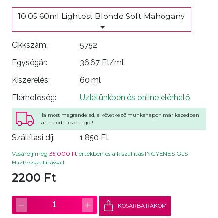
10.05 60ml Lightest Blonde Soft Mahogany
Cikkszám:
5752
Egységár:
36.67 Ft/ml
Kiszerelés:
60 ml
Elérhetőség:
Üzletünkben és online elérhető
Ha most megrendeled, a következő munkanapon már kezedben
tarthatod a csomagot!
Szállítási díj:
1,850 Ft
Vásárolj még
35,000 Ft
értékben és a kiszállítás INGYENES GLS
Házhozszállítással!
2200 Ft
−
+
1
KOSÁRBA RAKOM