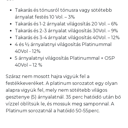
Takarás és tónusról tónusra vagy sötétebb
árnyalat festés 10 Vol. – 3%
Takarás és 1-2 árnyalat világosítás 20 Vol. – 6%
Takarás és 2-3 árnyalat világosítás 30Vol. – 9%
Takarás és 3-4 árnyalat világosítás 40Vol. – 12%
4 és ½ árnyalatnyi világosítás Platinummal
40Vol - 12%
5 árnyalatnyi világosítás Platinummal + OSP
40Vol – 12 %
Száraz nem mosott hajra vigyük fel a
festékkeveréket. A platinum sorozatot egy olyan
alapra vigyük fel, mely nem sötétebb világos
gesztenye (5) árnyalatnál. 35 perc hatóidő után bő
vízzel öblítsük le, és mossuk meg samponnal. A
Platinum sorozatnál a hatóidő 50-55perc.