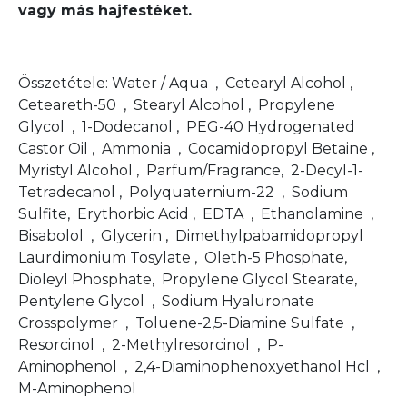
vagy más hajfestéket.
Összetétele: Water / Aqua , Cetearyl Alcohol ,
Ceteareth-50 , Stearyl Alcohol , Propylene
Glycol , 1-Dodecanol , PEG-40 Hydrogenated
Castor Oil , Ammonia , Cocamidopropyl Betaine ,
Myristyl Alcohol , Parfum/Fragrance, 2-Decyl-1-
Tetradecanol , Polyquaternium-22 , Sodium
Sulfite, Erythorbic Acid , EDTA , Ethanolamine ,
Bisabolol , Glycerin , Dimethylpabamidopropyl
Laurdimonium Tosylate , Oleth-5 Phosphate,
Dioleyl Phosphate, Propylene Glycol Stearate,
Pentylene Glycol , Sodium Hyaluronate
Crosspolymer , Toluene-2,5-Diamine Sulfate ,
Resorcinol , 2-Methylresorcinol , P-
Aminophenol , 2,4-Diaminophenoxyethanol Hcl ,
M-Aminophenol