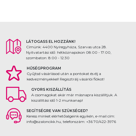
LÁTOGASS EL HOZZÁNK!
Címünk: 4400 Nyíregyháza, Szarvas utca 28.
Nyitvatartási idő: hétköznapokon 08:00 - 17:00,
szombaton: 8:00 - 12:30
HŰSÉGPROGRAM
Gyűjtsd vásárlásod után a pontokat és élj a
kedvezményekkel! Regisztrálj vásárlói fiókot!
GYORS KISZÁLLÍTÁS
A csomagokat akár már másnapra kiszállítjuk. A
kiszállítási idő 1-2 munkanap!
SEGÍTSÉGRE VAN SZÜKSÉGED?
Keress minket elérhetőségeink egyikén, e-mail cím:
info@szaloncikk.hu, telefonszám: +36 70/422-3976