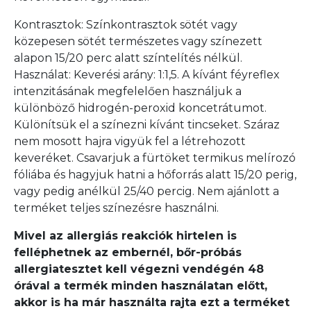
Kontrasztok: Színkontrasztok sötét vagy
közepesen sötét természetes vagy színezett
alapon 15/20 perc alatt színtelítés nélkül.
Használat: Keverési arány: 1:1,5. A kívánt féyreflex
intenzitásának megfelelően használjuk a
különböző hidrogén-peroxid koncetrátumot.
Különítsük el a színezni kívánt tincseket. Száraz
nem mosott hajra vigyük fel a létrehozott
keveréket. Csavarjuk a fürtöket termikus melírozó
fóliába és hagyjuk hatni a hőforrás alatt 15/20 perig,
vagy pedig anélkül 25/40 percig. Nem ajánlott a
terméket teljes színezésre használni.
Mivel az allergiás reakciók hirtelen is
felléphetnek az embernél, bőr-próbás
allergiatesztet kell végezni vendégén 48
órával a termék minden használatan előtt,
akkor is ha már használta rajta ezt a terméket