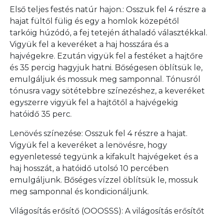
Első teljes festés natúr hajon.: Osszuk fel 4 részre a
hajat fültől fülig és egy a homlok közepétől
tarkóig húzódó, a fej tetején áthaladó választékkal.
Vigyük fel a keveréket a haj hosszára és a
hajvégekre. Ezután vigyük fel a festéket a hajtőre
és 35 percig hagyjuk hatni. Bőségesen öblítsük le,
emulgáljuk és mossuk meg samponnal. Tónusról
tónusra vagy sötétebbre színezéshez, a keveréket
egyszerre vigyük fel a hajtőtől a hajvégekig
hatóidő 35 perc.
Lenövés színezése: Osszuk fel 4 részre a hajat.
Vigyük fel a keveréket a lenövésre, hogy
egyenletessé tegyünk a kifakult hajvégeket és a
haj hosszát, a hatóidő utolsó 10 percében
emulgáljunk. Bőséges vízzel öblítsük le, mossuk
meg samponnal és kondicionáljunk.
Világosítás erősítő (OOOSSS): A világosítás erősítőt