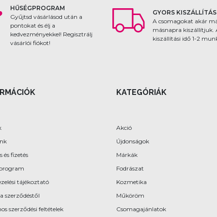
HŰSÉGPROGRAM
GYORS KISZÁLLÍTÁS
Gyűjtsd vásárlásod után a
A csomagokat akár m
pontokat és élj a
másnapra kiszállítjuk.
kedvezményekkel! Regisztrálj
kiszállítási idő 1-2 mu
vásárlói fiókot!
ORMÁCIÓK
KATEGÓRIÁK
k
Akció
ünk
Újdonságok
s és fizetés
Márkák
program
Fodrászat
zelési tájékoztató
Kozmetika
 a szerződéstől
Műköröm
os szerződési feltételek
Csomagajánlatok