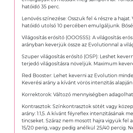
hatóidő 35 perc.
Lenövés színezése: Osszuk fel 4 részre a hajat.
hatóidő utolsó 10 percében emulgáljunk. Bősé
Világosítás erősítő (OOOSSS): A világosítás erő
arányban keverjük össze az Evolutionnal a világ
Szuper világosítás erősítő (OSP): Leshet kevern
terjedő világosításra növeljük. Maximum keverés
Red Booster: Lehet keverni az Evolution minde
Keverési arány a kívánt vörös intenzitás alapján v
Korrektorok: Változó mennyiségben adagolhat
Kontrasztok: Színkontrasztok sötét vagy közepe
arány: 1:1,5. A kívánt féyreflex intenzitásána
tincseket. Száraz nem mosott hajra vigyük fel a
15/20 perig, vagy pedig anélkül 25/40 percig. N