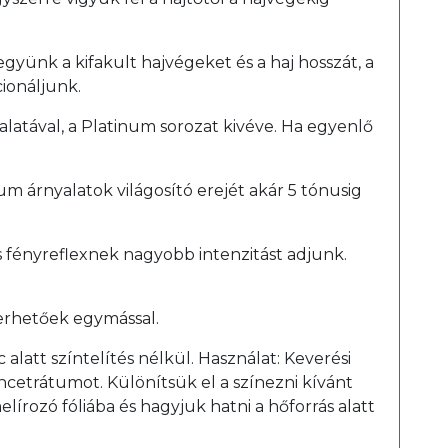
együnk a kifakult hajvégeket és a haj hosszát, a
ionáljunk.
yalatával, a Platinum sorozat kivéve. Ha egyenlő
um árnyalatok világosító erejét akár 5 tónusig
s fényreflexnek nagyobb intenzitást adjunk.
erhetőek egymással.
latt színtelítés nélkül. Használat: Keverési
ncetrátumot. Különítsük el a színezni kívánt
lírozó fóliába és hagyjuk hatni a hőforrás alatt