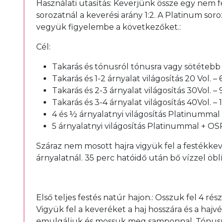
Használati utasítás: Keverjünk össze egy nem f
sorozatnál a keverési arány 1:2. A Platinum so
vegyük figyelembe a következőket.:
Cél:
Takarás és tónusról tónusra vagy sötétebb á
Takarás és 1-2 árnyalat világosítás 20 Vol. –
Takarás és 2-3 árnyalat világosítás 30Vol. –
Takarás és 3-4 árnyalat világosítás 40Vol. –
4 és ½ árnyalatnyi világosítás Platinummal
5 árnyalatnyi világosítás Platinummal + OS
Száraz nem mosott hajra vigyük fel a festékkev
árnyalatnál. 35 perc hatóidő után bő vízzel öb
Első teljes festés natúr hajon.: Osszuk fel 4 ré
Vigyük fel a keveréket a haj hosszára és a hajv
emulgáljuk és mossuk meg samponnal. Tónusról