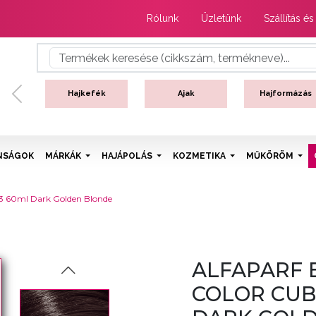
Rólunk
Üzletünk
Szállítás és
Hajkefék
Ajak
Hajformázás
Previous
NSÁGOK
MÁRKÁK
HAJÁPOLÁS
KOZMETIKA
MŰKÖRÖM
6.3 60ml Dark Golden Blonde
ALFAPARF 
COLOR CUBE