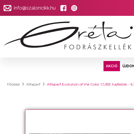
info@szaloncikk.hu
AKCIÓ
ÚJDO
Főoldal
Alfaparf
Alfaparf Evolution of the Color CUBE hajfesték - 