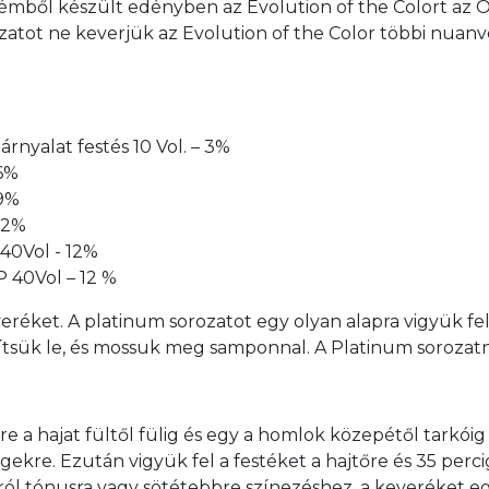
émből készült edényben az Evolution of the Colort az Oxi
rozatot ne keverjük az Evolution of the Color többi nuan
rnyalat festés 10 Vol. – 3%
 6%
 9%
 12%
 40Vol - 12%
P 40Vol – 12 %
eréket. A platinum sorozatot egy olyan alapra vigyük fe
lítsük le, és mossuk meg samponnal. A Platinum sorozatn
szre a hajat fültől fülig és egy a homlok közepétől tarkói
égekre. Ezután vigyük fel a festéket a hajtőre és 35 perc
 tónusra vagy sötétebbre színezéshez, a keveréket egys