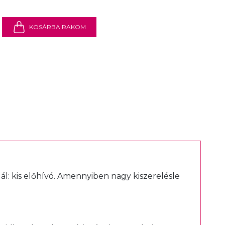
KOSÁRBA RAKOM
ál:
kis előhívó
. Amennyiben nagy kiszerelésle