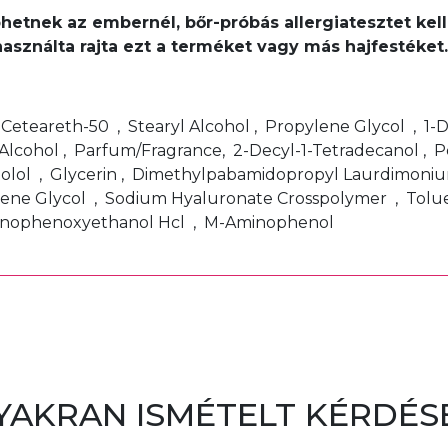
léphetnek az embernél, bőr-próbás allergiatesztet k
használta rajta ezt a terméket vagy más hajfestéke
, Ceteareth-50 , Stearyl Alcohol , Propylene Glycol , 1
Alcohol , Parfum/Fragrance, 2-Decyl-1-Tetradecanol , 
bolol , Glycerin , Dimethylpabamidopropyl Laurdimoniu
ene Glycol , Sodium Hyaluronate Crosspolymer , Toluen
minophenoxyethanol Hcl , M-Aminophenol
YAKRAN ISMÉTELT KÉRDÉS