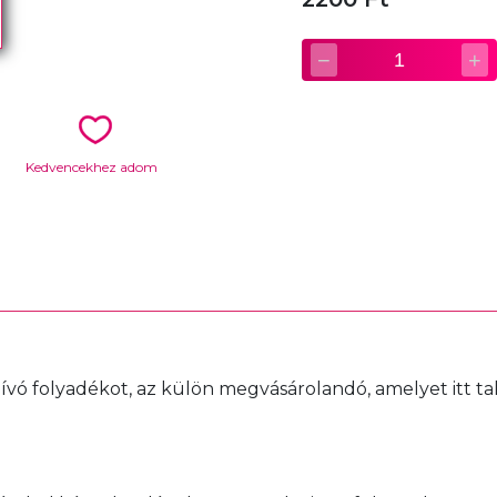
−
+
1
Kedvencekhez adom
hívó folyadékot, az külön megvásárolandó, amelyet itt tal