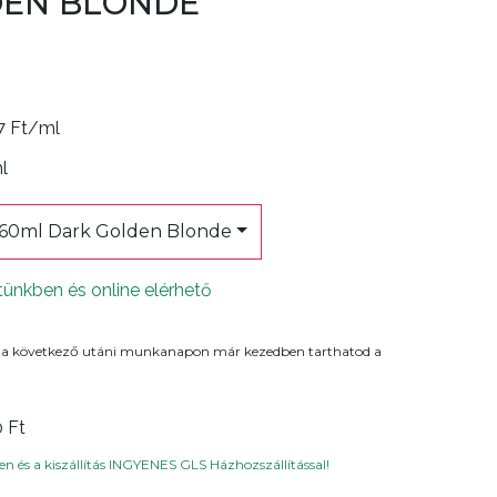
DEN BLONDE
7 Ft/ml
ml
 60ml Dark Golden Blonde
tünkben és online elérhető
 a következő utáni munkanapon már kezedben tarthatod a
0 Ft
n és a kiszállítás INGYENES GLS Házhozszállítással!