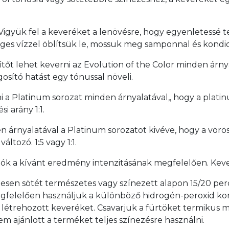
 Vigyük fel a keveréket a lenövésre, hogy egyenletessé t
ges vízzel öblítsük le, mossuk meg samponnal és kondic
sítőt lehet keverni az Evolution of the Color minden árn
osító hatást egy tónussal növeli.
i a Platinum sorozat minden árnyalatával,, hogy a platin
i arány 1:1.
n árnyalatával a Platinum sorozatot kivéve, hogy a vörö
áltozó. 1:5 vagy 1:1.
ók a kívánt eredmény intenzitásának megfelelően. Kev
sen sötét természetes vagy színezett alapon 15/20 perc a
k megfelelően használjuk a különböző hidrogén-peroxid ko
 létrehozott keveréket. Csavarjuk a fürtöket termikus me
em ajánlott a terméket teljes színezésre használni.