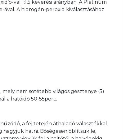
d’o-val 1:1,5 keverési arányban. A Platinum
ve-ával. A hidrogén-peroxid kiválasztásához
l, mely nem sötétebb világos gesztenye (5)
ál a hatóidő 50-55perc.
g húzódó, a fej tetején áthaladó választékkal.
ig hagyjuk hatni. Bőségesen öblítsük le,
zerre vigyük fel a hajtőtől a hajvégekig