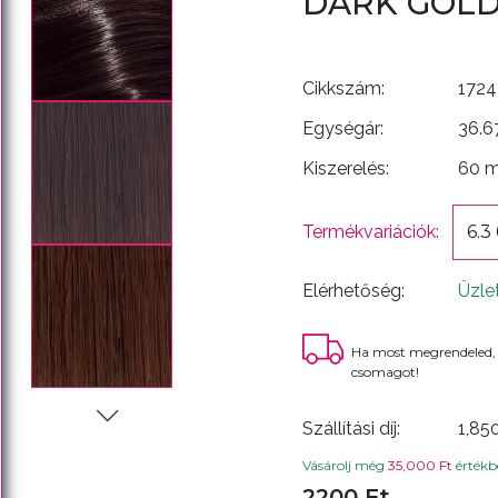
DARK GOL
Cikkszám:
1724
Egységár:
36.6
Kiszerelés:
60 
Termékvariációk:
6.3
Elérhetőség:
Üzle
Ha most megrendeled,
csomagot!
Szállítási díj:
1,85
Vásárolj még
35,000 Ft
értékbe
2200 Ft