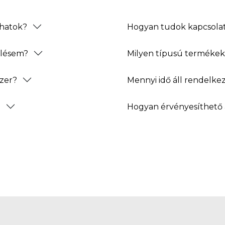
thatok?
Hogyan tudok kapcsolat
elésem?
Milyen típusú termékeke
zer?
Mennyi idő áll rendelke
?
Hogyan érvényesíthető 