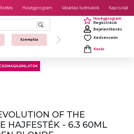
 fizetés
Hűségprogram
Vásárlási tudnivalók
Kapcsolat
Hűségprogram
Regisztráció
Bejelentkezés
Kedvenceim
Szempilla
Next
Kosár
CSOMAGAJÁNLATOK
EVOLUTION OF THE
 HAJFESTÉK - 6.3 60ML