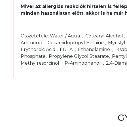
Mivel az allergiás reakciók hirtelen is fel
minden használatan előtt, akkor is ha már 
Összetétele: Water / Aqua , Cetearyl Alcohol 
Ammonia , Cocamidopropyl Betaine , Myristyl 
Erythorbic Acid , EDTA , Ethanolamine , Bisa
Phosphate, Propylene Glycol Stearate, Pentyl
Methylresorcinol , P-Aminophenol , 2,4-Dia
G