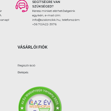
SEGÍTSÉGRE VAN
SZÜKSÉGED?
ár
Keress minket elérhetőségeink
 A
egyikén, e-mail cím:
nkanap!
info@szaloncikk.hu, telefonszám:
+36 70/422-3976
VÁSÁRLÓI FIÓK
Regisztráció
Belépés