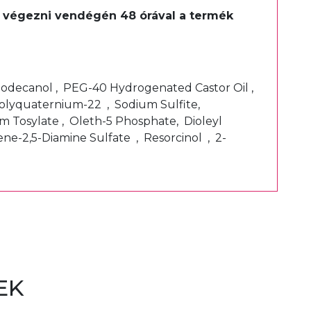
ell végezni vendégén 48 órával a termék
t.
-Dodecanol , PEG-40 Hydrogenated Castor Oil ,
Polyquaternium-22 , Sodium Sulfite,
m Tosylate , Oleth-5 Phosphate, Dioleyl
e-2,5-Diamine Sulfate , Resorcinol , 2-
EK