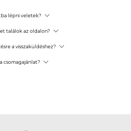
ba lépni veletek?
t találok az oldalon?
zésre a visszaküldéshez?
a csomagajánlat?