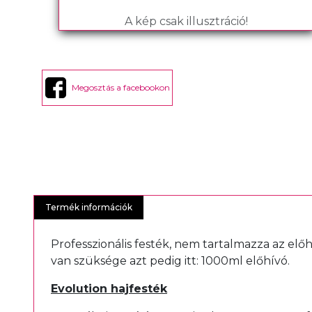
A kép csak illusztráció!
Megosztás a facebookon
Termék információk
Professzionális festék, nem tartalmazza az elő
van szüksége azt pedig itt:
1000ml előhívó
.
Evolution hajfesték