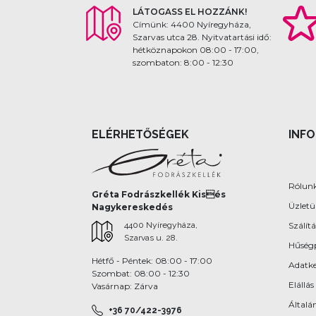
LÁTOGASS EL HOZZÁNK!
Címünk: 4400 Nyíregyháza,
Szarvas utca 28. Nyitvatartási idő:
hétköznapokon 08:00 - 17:00,
szombaton: 8:00 - 12:30
ELÉRHETŐSÉGEK
INF
Rólun
Gréta Fodrászkellék Kisés
Üzlet
Nagykereskedés
4400 Nyíregyháza,
Szálítá
Szarvas u. 28.
Hűség
Hétfő - Péntek: 08:00 - 17:00
Adatke
Szombat: 08:00 - 12:30
Elállás
Vasárnap: Zárva
Általán
+36 70/422-3976