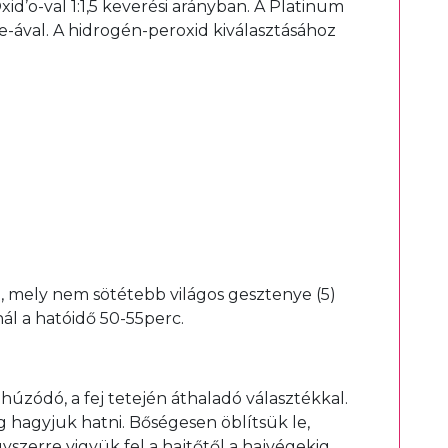
d’o-val 1:1,5 keverési arányban. A Platinum
ve-ával. A hidrogén-peroxid kiválasztásához
l, mely nem sötétebb világos gesztenye (5)
ál a hatóidő 50-55perc.
g húzódó, a fej tetején áthaladó választékkal.
ig hagyjuk hatni. Bőségesen öblítsük le,
zerre vigyük fel a hajtőtől a hajvégekig