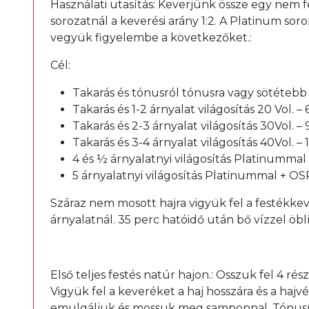
Használati utasítás: Keverjünk össze egy nem f
sorozatnál a keverési arány 1:2. A Platinum so
vegyük figyelembe a következőket.:
Cél:
Takarás és tónusról tónusra vagy sötétebb á
Takarás és 1-2 árnyalat világosítás 20 Vol. –
Takarás és 2-3 árnyalat világosítás 30Vol. –
Takarás és 3-4 árnyalat világosítás 40Vol. –
4 és ½ árnyalatnyi világosítás Platinummal
5 árnyalatnyi világosítás Platinummal + OS
Száraz nem mosott hajra vigyük fel a festékkev
árnyalatnál. 35 perc hatóidő után bő vízzel öb
Első teljes festés natúr hajon.: Osszuk fel 4 ré
Vigyük fel a keveréket a haj hosszára és a hajv
emulgáljuk és mossuk meg samponnal. Tónusról