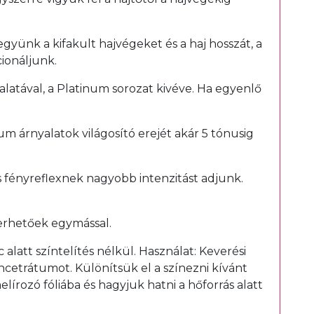
együnk a kifakult hajvégeket és a haj hosszát, a
ionáljunk.
yalatával, a Platinum sorozat kivéve. Ha egyenlő
um árnyalatok világosító erejét akár 5 tónusig
s fényreflexnek nagyobb intenzitást adjunk.
erhetőek egymással.
latt színtelítés nélkül. Használat: Keverési
ncetrátumot. Különítsük el a színezni kívánt
lírozó fóliába és hagyjuk hatni a hőforrás alatt