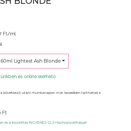
ASH BLONDE
7 Ft/ml
ml
1 60ml Lightest Ash Blonde
tünkben és online elérhető
 a következő utáni munkanapon már kezedben tarthatod a
0 Ft
n és a kiszállítás INGYENES GLS Házhozszállítással!