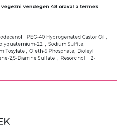
ell végezni vendégén 48 órával a termék
t.
-Dodecanol , PEG-40 Hydrogenated Castor Oil ,
Polyquaternium-22 , Sodium Sulfite,
m Tosylate , Oleth-5 Phosphate, Dioleyl
e-2,5-Diamine Sulfate , Resorcinol , 2-
EK