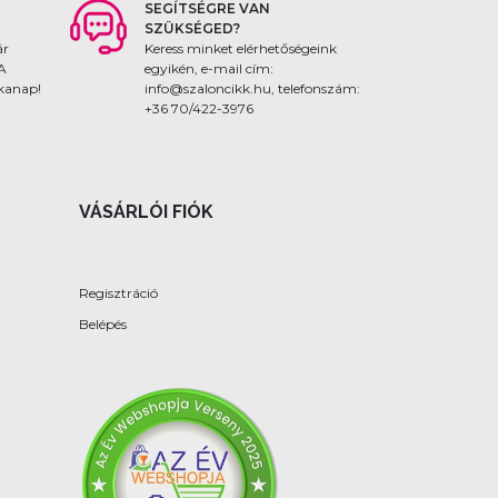
SEGÍTSÉGRE VAN
SZÜKSÉGED?
ár
Keress minket elérhetőségeink
 A
egyikén, e-mail cím:
nkanap!
info@szaloncikk.hu, telefonszám:
+36 70/422-3976
VÁSÁRLÓI FIÓK
Regisztráció
Belépés