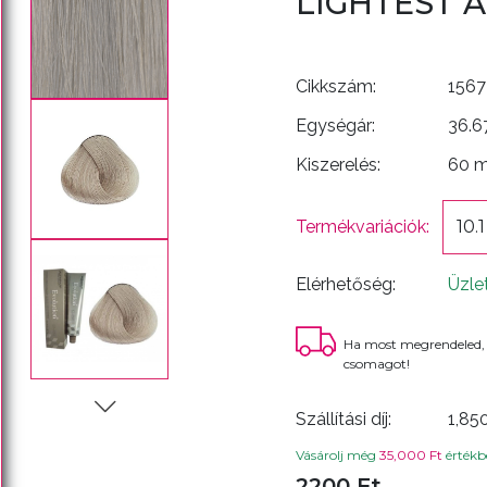
LIGHTEST 
Cikkszám:
1567
Egységár:
36.6
Kiszerelés:
60 
Termékvariációk:
10.
Elérhetőség:
Üzle
Ha most megrendeled,
csomagot!
Szállítási díj:
1,85
Vásárolj még
35,000 Ft
értékbe
2200 Ft