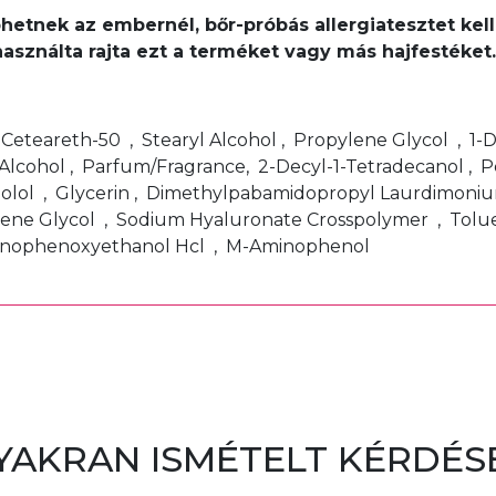
léphetnek az embernél, bőr-próbás allergiatesztet k
használta rajta ezt a terméket vagy más hajfestéke
, Ceteareth-50 , Stearyl Alcohol , Propylene Glycol , 1
Alcohol , Parfum/Fragrance, 2-Decyl-1-Tetradecanol , 
bolol , Glycerin , Dimethylpabamidopropyl Laurdimoniu
ene Glycol , Sodium Hyaluronate Crosspolymer , Toluen
minophenoxyethanol Hcl , M-Aminophenol
YAKRAN ISMÉTELT KÉRDÉS