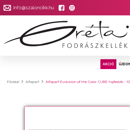
info@szaloncikk.hu
AKCIÓ
ÚJDO
Főoldal
Alfaparf
Alfaparf Evolution of the Color CUBE hajfesték - 1