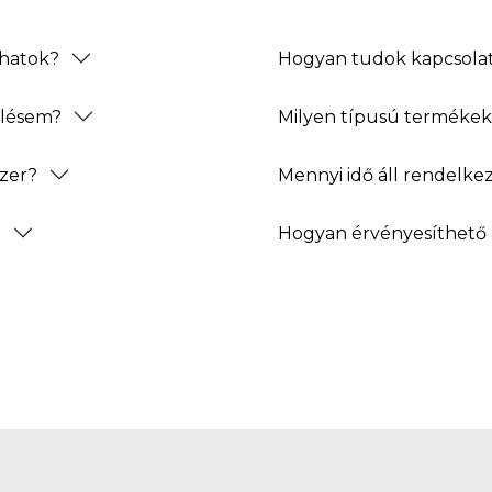
thatok?
Hogyan tudok kapcsolat
elésem?
Milyen típusú termékeke
zer?
Mennyi idő áll rendelke
?
Hogyan érvényesíthető 