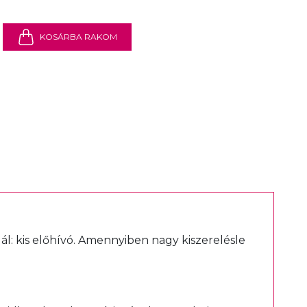
KOSÁRBA RAKOM
ál:
kis előhívó
. Amennyiben nagy kiszerelésle