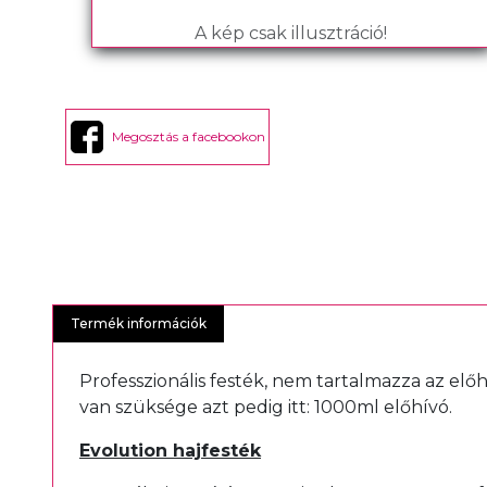
A kép csak illusztráció!
Megosztás a facebookon
Termék információk
Professzionális festék, nem tartalmazza az elő
van szüksége azt pedig itt:
1000ml előhívó
.
Evolution hajfesték