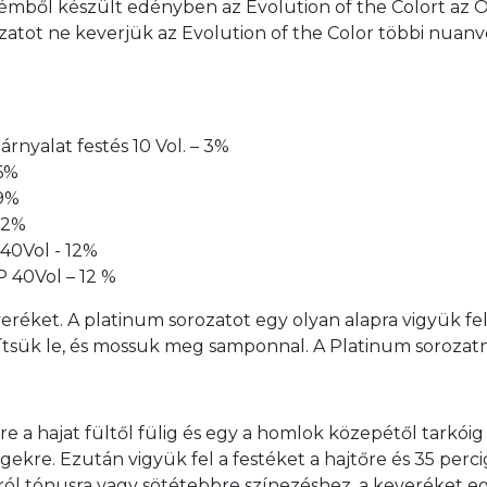
émből készült edényben az Evolution of the Colort az Oxi
rozatot ne keverjük az Evolution of the Color többi nuan
rnyalat festés 10 Vol. – 3%
 6%
 9%
 12%
 40Vol - 12%
P 40Vol – 12 %
eréket. A platinum sorozatot egy olyan alapra vigyük fe
lítsük le, és mossuk meg samponnal. A Platinum sorozatn
szre a hajat fültől fülig és egy a homlok közepétől tarkói
égekre. Ezután vigyük fel a festéket a hajtőre és 35 perc
 tónusra vagy sötétebbre színezéshez, a keveréket egys