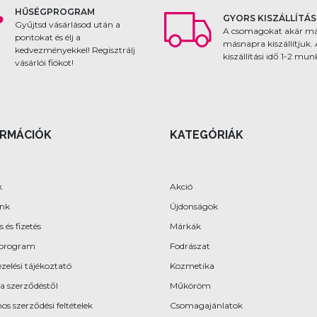
HŰSÉGPROGRAM
GYORS KISZÁLLÍTÁS
Gyűjtsd vásárlásod után a
A csomagokat akár m
pontokat és élj a
másnapra kiszállítjuk.
kedvezményekkel! Regisztrálj
kiszállítási idő 1-2 mu
vásárlói fiókot!
ORMÁCIÓK
KATEGÓRIÁK
k
Akció
ünk
Újdonságok
s és fizetés
Márkák
program
Fodrászat
zelési tájékoztató
Kozmetika
 a szerződéstől
Műköröm
os szerződési feltételek
Csomagajánlatok