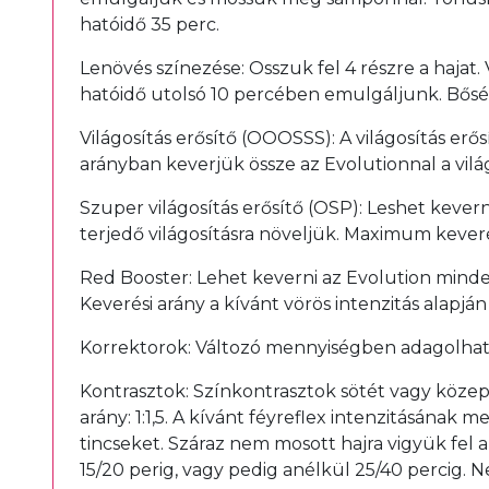
hatóidő 35 perc.
Lenövés színezése: Osszuk fel 4 részre a hajat.
hatóidő utolsó 10 percében emulgáljunk. Bősé
Világosítás erősítő (OOOSSS): A világosítás erő
arányban keverjük össze az Evolutionnal a világ
Szuper világosítás erősítő (OSP): Leshet kevern
terjedő világosításra növeljük. Maximum keverés
Red Booster: Lehet keverni az Evolution minde
Keverési arány a kívánt vörös intenzitás alapján v
Korrektorok: Változó mennyiségben adagolhat
Kontrasztok: Színkontrasztok sötét vagy közepe
arány: 1:1,5. A kívánt féyreflex intenzitásána
tincseket. Száraz nem mosott hajra vigyük fel a
15/20 perig, vagy pedig anélkül 25/40 percig. N