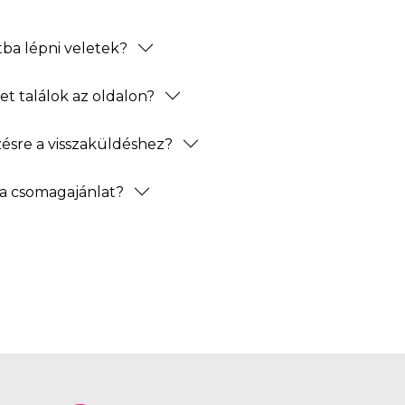
ba lépni veletek?
t találok az oldalon?
zésre a visszaküldéshez?
a csomagajánlat?