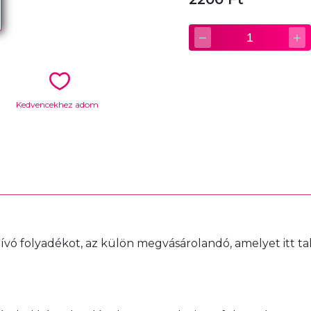
−
+
1
Kedvencekhez adom
hívó folyadékot, az külön megvásárolandó, amelyet itt tal