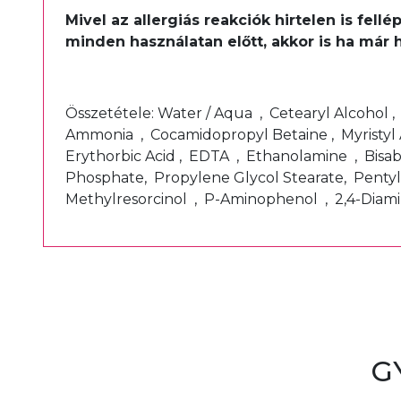
Mivel az allergiás reakciók hirtelen is fel
minden használatan előtt, akkor is ha már 
Összetétele: Water / Aqua , Cetearyl Alcohol 
Ammonia , Cocamidopropyl Betaine , Myristyl 
Erythorbic Acid , EDTA , Ethanolamine , Bisa
Phosphate, Propylene Glycol Stearate, Pentyl
Methylresorcinol , P-Aminophenol , 2,4-Dia
G