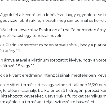
 Vigyük fel a keveréket a lenövésre, hogy egyenletessé t
ges vízzel öblítsük le, mossuk meg samponnal és kondic
sítőt lehet keverni az Evolution of the Color minden árn
osító hatást egy tónussal növeli.
i a Platinum sorozat minden árnyalatával,, hogy a platin
i arány 1:1.
n árnyalatával a Platinum sorozatot kivéve, hogy a vörö
áltozó. 1:5 vagy 1:1.
ók a kívánt eredmény intenzitásának megfelelően. Kev
sen sötét természetes vagy színezett alapon 15/20 perc a
k megfelelően használjuk a különböző hidrogén-peroxid ko
 létrehozott keveréket. Csavarjuk a fürtöket termikus me
em ajánlott a terméket teljes színezésre használni.