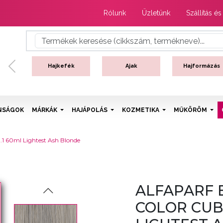
Rólunk
Üzletünk
Szállítás és
Hajkefék
Ajak
Hajformázás
Previous
NSÁGOK
MÁRKÁK
HAJÁPOLÁS
KOZMETIKA
MŰKÖRÖM
0.1 60ml Lightest Ash Blonde
ALFAPARF 
COLOR CUBE