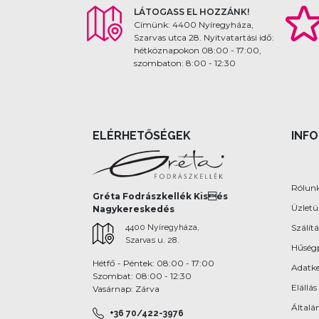
LÁTOGASS EL HOZZÁNK!
Címünk: 4400 Nyíregyháza,
Szarvas utca 28. Nyitvatartási idő:
hétköznapokon 08:00 - 17:00,
szombaton: 8:00 - 12:30
ELÉRHETŐSÉGEK
INF
Rólun
Gréta Fodrászkellék Kisés
Üzlet
Nagykereskedés
4400 Nyíregyháza,
Szálítá
Szarvas u. 28.
Hűség
Hétfő - Péntek: 08:00 - 17:00
Adatke
Szombat: 08:00 - 12:30
Elállás
Vasárnap: Zárva
Általán
+36 70/422-3976