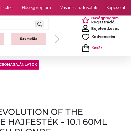
 fizetés
Hűségprogram
Vásárlási tudnivalók
Kapcsolat
Hűségprogram
Regisztráció
Bejelentkezés
Kedvenceim
Szempilla
Next
Kosár
CSOMAGAJÁNLATOK
EVOLUTION OF THE
 HAJFESTÉK - 10.1 60ML