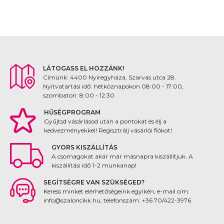
LÁTOGASS EL HOZZÁNK!
Címünk: 4400 Nyíregyháza, Szarvas utca 28.
Nyitvatartási idő: hétköznapokon 08:00 - 17:00,
szombaton: 8:00 - 12:30
HŰSÉGPROGRAM
Gyűjtsd vásárlásod után a pontokat és élj a
kedvezményekkel! Regisztrálj vásárlói fiókot!
GYORS KISZÁLLÍTÁS
A csomagokat akár már másnapra kiszállítjuk. A
kiszállítási idő 1-2 munkanap!
SEGÍTSÉGRE VAN SZÜKSÉGED?
Keress minket elérhetőségeink egyikén, e-mail cím:
info@szaloncikk.hu, telefonszám: +36 70/422-3976