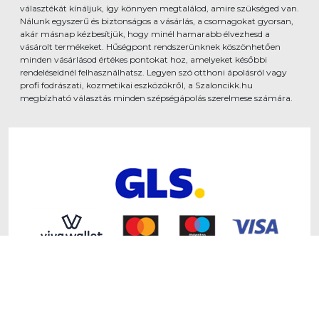
választékát kínáljuk, így könnyen megtalálod, amire szükséged van.
Nálunk egyszerű és biztonságos a vásárlás, a csomagokat gyorsan,
akár másnap kézbesítjük, hogy minél hamarabb élvezhesd a
vásárolt termékeket. Hűségpont rendszerünknek köszönhetően
minden vásárlásod értékes pontokat hoz, amelyeket későbbi
rendeléseidnél felhasználhatsz. Legyen szó otthoni ápolásról vagy
profi fodrászati, kozmetikai eszközökről, a Szaloncikk.hu
megbízható választás minden szépségápolás szerelmese számára.