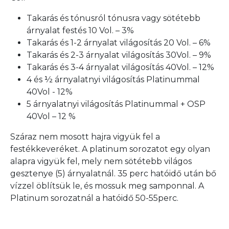
Takarás és tónusról tónusra vagy sötétebb
árnyalat festés 10 Vol. – 3%
Takarás és 1-2 árnyalat világosítás 20 Vol. – 6%
Takarás és 2-3 árnyalat világosítás 30Vol. – 9%
Takarás és 3-4 árnyalat világosítás 40Vol. – 12%
4 és ½ árnyalatnyi világosítás Platinummal
40Vol - 12%
5 árnyalatnyi világosítás Platinummal + OSP
40Vol – 12 %
Száraz nem mosott hajra vigyük fel a
festékkeveréket. A platinum sorozatot egy olyan
alapra vigyük fel, mely nem sötétebb világos
gesztenye (5) árnyalatnál. 35 perc hatóidő után bő
vízzel öblítsük le, és mossuk meg samponnal. A
Platinum sorozatnál a hatóidő 50-55perc.