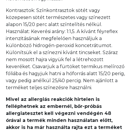
Kontrasztok: Színkontrasztok sötét vagy
közepesen sötét természetes vagy színezett
alapon 15/20 perc alatt színtelítés nélkül.
Használat: Keverési arány: 1:1,5. A kívánt féyreflex
intenzitásának megfelelően használjuk a
különböző hidrogén-peroxid koncetrátumot.
Különítsük el a színezni kívánt tincseket. Száraz
nem mosott hajra vigyük fel a létrehozott
keveréket. Csavarjuk a fürtöket termikus melírozó
fóliába és hagyjuk hatni a hőforrás alatt 15/20 perig,
vagy pedig anélkül 25/40 percig. Nem ajánlott a
terméket teljes színezésre használni.
Mivel az allergiás reakciók hirtelen is
felléphetnek az embernél, bőr-próbás
allergiatesztet kell végezni vendégén 48
órával a termék minden használatan előtt,
akkor is ha már használta rajta ezt a terméket