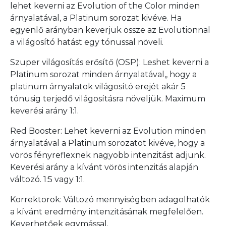
lehet keverni az Evolution of the Color minden
árnyalatával, a Platinum sorozat kivéve. Ha
egyenlő arányban keverjük össze az Evolutionnal
a világosító hatást egy tónussal növeli.
Szuper világosítás erősítő (OSP): Leshet keverni a
Platinum sorozat minden árnyalatával,, hogy a
platinum árnyalatok világosító erejét akár 5
tónusig terjedő világosításra növeljük. Maximum
keverési arány 1:1.
Red Booster: Lehet keverni az Evolution minden
árnyalatával a Platinum sorozatot kivéve, hogy a
vörös fényreflexnek nagyobb intenzitást adjunk.
Keverési arány a kívánt vörös intenzitás alapján
változó. 1:5 vagy 1:1.
Korrektorok: Változó mennyiségben adagolhatók
a kívánt eredmény intenzitásának megfelelően.
Keverhetőek egymással.