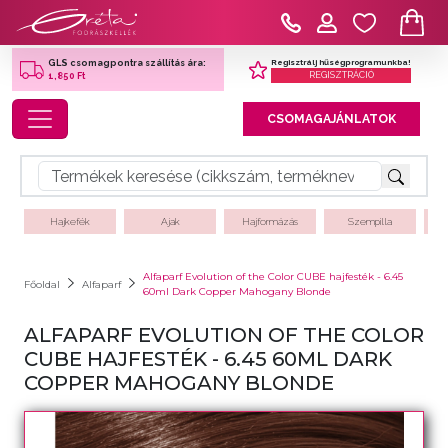
Regisztrálj hűségprogramunkba!
GLS csomagpontra szállítás ára:
REGISZTRÁCIÓ
1,850 Ft
Toggle navigation
CSOMAGAJÁNLATOK
Hajkefék
Ajak
Hajformázás
Szempilla
Alfaparf Evolution of the Color CUBE hajfesték - 6.45
Főoldal
Alfaparf
60ml Dark Copper Mahogany Blonde
ALFAPARF EVOLUTION OF THE COLOR
CUBE HAJFESTÉK - 6.45 60ML DARK
COPPER MAHOGANY BLONDE