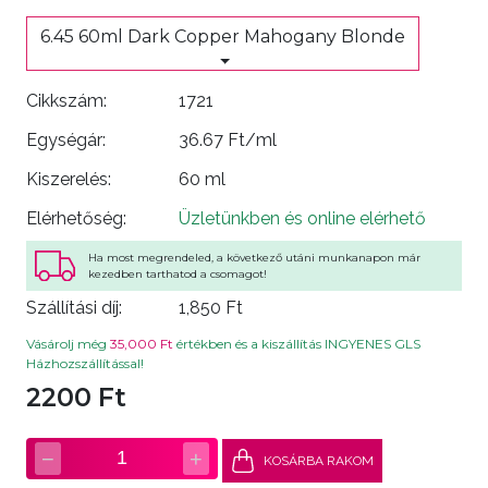
6.45 60ml Dark Copper Mahogany Blonde
Cikkszám:
1721
Egységár:
36.67 Ft/ml
Kiszerelés:
60 ml
Elérhetőség:
Üzletünkben és online elérhető
Ha most megrendeled, a következő utáni munkanapon már
kezedben tarthatod a csomagot!
Szállítási díj:
1,850 Ft
Vásárolj még
35,000 Ft
értékben és a kiszállítás INGYENES GLS
Házhozszállítással!
2200 Ft
−
+
1
KOSÁRBA RAKOM