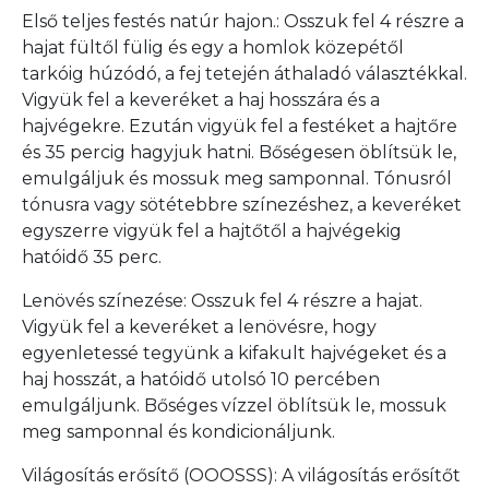
Első teljes festés natúr hajon.: Osszuk fel 4 részre a
hajat fültől fülig és egy a homlok közepétől
tarkóig húzódó, a fej tetején áthaladó választékkal.
Vigyük fel a keveréket a haj hosszára és a
hajvégekre. Ezután vigyük fel a festéket a hajtőre
és 35 percig hagyjuk hatni. Bőségesen öblítsük le,
emulgáljuk és mossuk meg samponnal. Tónusról
tónusra vagy sötétebbre színezéshez, a keveréket
egyszerre vigyük fel a hajtőtől a hajvégekig
hatóidő 35 perc.
Lenövés színezése: Osszuk fel 4 részre a hajat.
Vigyük fel a keveréket a lenövésre, hogy
egyenletessé tegyünk a kifakult hajvégeket és a
haj hosszát, a hatóidő utolsó 10 percében
emulgáljunk. Bőséges vízzel öblítsük le, mossuk
meg samponnal és kondicionáljunk.
Világosítás erősítő (OOOSSS): A világosítás erősítőt