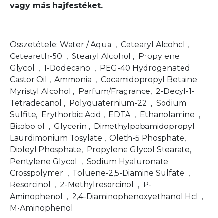
vagy más hajfestéket.
Összetétele: Water / Aqua , Cetearyl Alcohol ,
Ceteareth-50 , Stearyl Alcohol , Propylene
Glycol , 1-Dodecanol , PEG-40 Hydrogenated
Castor Oil , Ammonia , Cocamidopropyl Betaine ,
Myristyl Alcohol , Parfum/Fragrance, 2-Decyl-1-
Tetradecanol , Polyquaternium-22 , Sodium
Sulfite, Erythorbic Acid , EDTA , Ethanolamine ,
Bisabolol , Glycerin , Dimethylpabamidopropyl
Laurdimonium Tosylate , Oleth-5 Phosphate,
Dioleyl Phosphate, Propylene Glycol Stearate,
Pentylene Glycol , Sodium Hyaluronate
Crosspolymer , Toluene-2,5-Diamine Sulfate ,
Resorcinol , 2-Methylresorcinol , P-
Aminophenol , 2,4-Diaminophenoxyethanol Hcl ,
M-Aminophenol