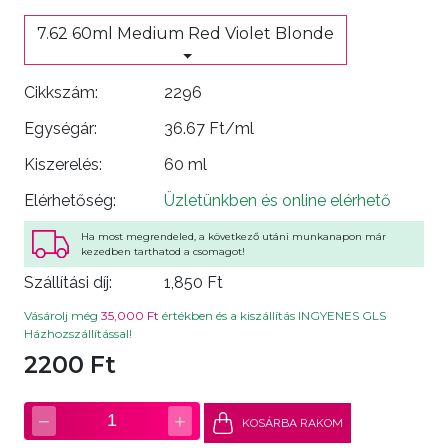
7.62 60ml Medium Red Violet Blonde
Cikkszám:
2296
Egységár:
36.67 Ft/ml
Kiszerelés:
60 ml
Elérhetőség:
Üzletünkben és online elérhető
Ha most megrendeled, a következő utáni munkanapon már
kezedben tarthatod a csomagot!
Szállítási díj:
1,850 Ft
Vásárolj még
35,000 Ft
értékben és a kiszállítás INGYENES GLS
Házhozszállítással!
2200 Ft
−
+
1
KOSÁRBA RAKOM