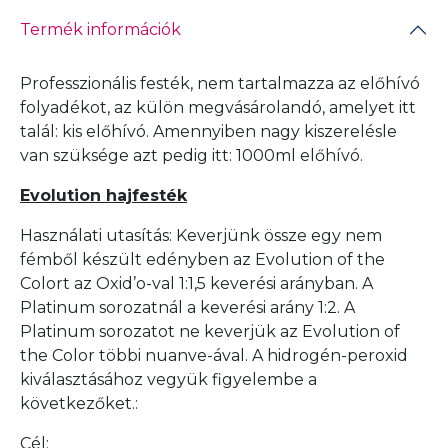
Termék információk
Professzionális festék, nem tartalmazza az előhívó
folyadékot, az külön megvásárolandó, amelyet itt
talál:
kis előhívó
. Amennyiben nagy kiszerelésle
van szüksége azt pedig itt:
1000ml előhívó
.
Evolution hajfesték
Használati utasítás: Keverjünk össze egy nem
fémből készült edényben az Evolution of the
Colort az Oxid’o-val 1:1,5 keverési arányban. A
Platinum sorozatnál a keverési arány 1:2. A
Platinum sorozatot ne keverjük az Evolution of
the Color többi nuanve-ával. A hidrogén-peroxid
kiválasztásához vegyük figyelembe a
következőket.:
Cél: