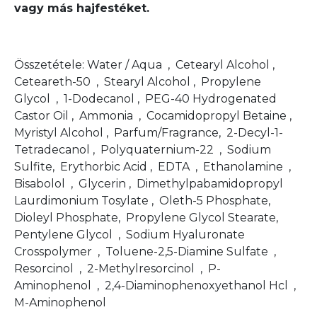
vagy más hajfestéket.
Összetétele: Water / Aqua , Cetearyl Alcohol ,
Ceteareth-50 , Stearyl Alcohol , Propylene
Glycol , 1-Dodecanol , PEG-40 Hydrogenated
Castor Oil , Ammonia , Cocamidopropyl Betaine ,
Myristyl Alcohol , Parfum/Fragrance, 2-Decyl-1-
Tetradecanol , Polyquaternium-22 , Sodium
Sulfite, Erythorbic Acid , EDTA , Ethanolamine ,
Bisabolol , Glycerin , Dimethylpabamidopropyl
Laurdimonium Tosylate , Oleth-5 Phosphate,
Dioleyl Phosphate, Propylene Glycol Stearate,
Pentylene Glycol , Sodium Hyaluronate
Crosspolymer , Toluene-2,5-Diamine Sulfate ,
Resorcinol , 2-Methylresorcinol , P-
Aminophenol , 2,4-Diaminophenoxyethanol Hcl ,
M-Aminophenol