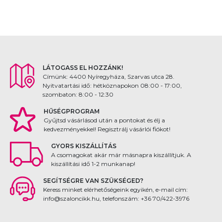
LÁTOGASS EL HOZZÁNK!
Címünk: 4400 Nyíregyháza, Szarvas utca 28.
Nyitvatartási idő: hétköznapokon 08:00 - 17:00,
szombaton: 8:00 - 12:30
HŰSÉGPROGRAM
Gyűjtsd vásárlásod után a pontokat és élj a
kedvezményekkel! Regisztrálj vásárlói fiókot!
GYORS KISZÁLLÍTÁS
A csomagokat akár már másnapra kiszállítjuk. A
kiszállítási idő 1-2 munkanap!
SEGÍTSÉGRE VAN SZÜKSÉGED?
Keress minket elérhetőségeink egyikén, e-mail cím:
info@szaloncikk.hu, telefonszám: +36 70/422-3976