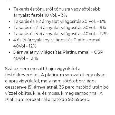
Takarás és tónusról tónusra vagy sötétebb
árnyalat festés 10 Vol. – 3%
Takarás és 1-2 árnyalat világosítás 20 Vol. – 6%
Takarás és 2-3 árnyalat világosítás 30Vol. – 9%
Takarás és 3-4 árnyalat világosítás 40Vol. – 12%
4 és ½ árnyalatnyi világosítás Platinummal
40Vol - 12%
5 árnyalatnyi világosítás Platinummal + OSP
40Vol – 12 %
Száraz nem mosott hajra vigyük fel a
festékkeveréket. A platinum sorozatot egy olyan
alapra vigyük fel, mely nem sötétebb világos
gesztenye (5) árnyalatnál. 35 perc hatóidő után bő
vízzel öblítsük le, és mossuk meg samponnal. A
Platinum sorozatnál a hatóidő 50-55perc.