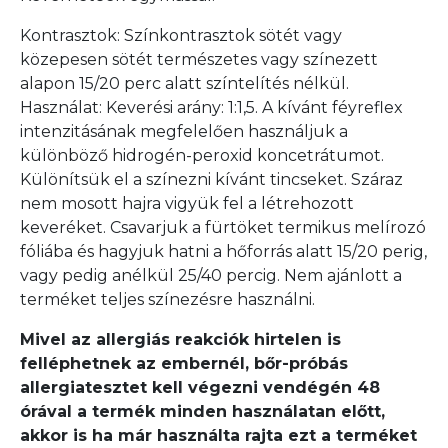
Kontrasztok: Színkontrasztok sötét vagy
közepesen sötét természetes vagy színezett
alapon 15/20 perc alatt színtelítés nélkül.
Használat: Keverési arány: 1:1,5. A kívánt féyreflex
intenzitásának megfelelően használjuk a
különböző hidrogén-peroxid koncetrátumot.
Különítsük el a színezni kívánt tincseket. Száraz
nem mosott hajra vigyük fel a létrehozott
keveréket. Csavarjuk a fürtöket termikus melírozó
fóliába és hagyjuk hatni a hőforrás alatt 15/20 perig,
vagy pedig anélkül 25/40 percig. Nem ajánlott a
terméket teljes színezésre használni.
Mivel az allergiás reakciók hirtelen is
felléphetnek az embernél, bőr-próbás
allergiatesztet kell végezni vendégén 48
órával a termék minden használatan előtt,
akkor is ha már használta rajta ezt a terméket