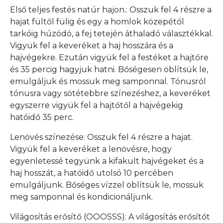
Első teljes festés natúr hajon.: Osszuk fel 4 részre a
hajat fültől fülig és egy a homlok közepétől
tarkóig húzódó, a fej tetején áthaladó választékkal.
Vigyük fel a keveréket a haj hosszára és a
hajvégekre. Ezután vigyük fel a festéket a hajtőre
és 35 percig hagyjuk hatni. Bőségesen öblítsük le,
emulgáljuk és mossuk meg samponnal. Tónusról
tónusra vagy sötétebbre színezéshez, a keveréket
egyszerre vigyük fel a hajtőtől a hajvégekig
hatóidő 35 perc.
Lenövés színezése: Osszuk fel 4 részre a hajat.
Vigyük fel a keveréket a lenövésre, hogy
egyenletessé tegyünk a kifakult hajvégeket és a
haj hosszát, a hatóidő utolsó 10 percében
emulgáljunk. Bőséges vízzel öblítsük le, mossuk
meg samponnal és kondicionáljunk.
Világosítás erősítő (OOOSSS): A világosítás erősítőt