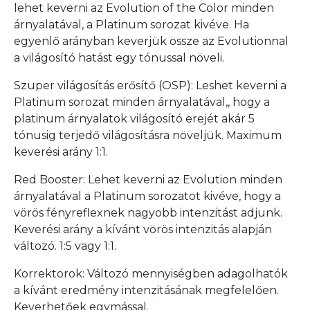
lehet keverni az Evolution of the Color minden
árnyalatával, a Platinum sorozat kivéve. Ha
egyenlő arányban keverjük össze az Evolutionnal
a világosító hatást egy tónussal növeli.
Szuper világosítás erősítő (OSP): Leshet keverni a
Platinum sorozat minden árnyalatával,, hogy a
platinum árnyalatok világosító erejét akár 5
tónusig terjedő világosításra növeljük. Maximum
keverési arány 1:1.
Red Booster: Lehet keverni az Evolution minden
árnyalatával a Platinum sorozatot kivéve, hogy a
vörös fényreflexnek nagyobb intenzitást adjunk.
Keverési arány a kívánt vörös intenzitás alapján
változó. 1:5 vagy 1:1.
Korrektorok: Változó mennyiségben adagolhatók
a kívánt eredmény intenzitásának megfelelően.
Keverhetőek egymással.