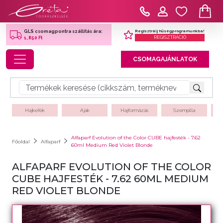
Regisztrálj hűségprogramunkba!
GLS csomagpontra szállítás ára:
REGISZTRÁCIÓ
1,850 Ft
Toggle navigation
CSOMAGAJÁNLATOK
Hajkefék
Ajak
Hajformázás
Szempilla
Alfaparf Evolution of the Color CUBE hajfesték - 7.62
Főoldal
Alfaparf
60ml Medium Red Violet Blonde
ALFAPARF EVOLUTION OF THE COLOR
CUBE HAJFESTÉK - 7.62 60ML MEDIUM
RED VIOLET BLONDE