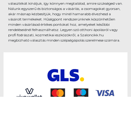
választékát kínáljuk, így könnyen megtalálod, amire szükséged van.
Nálunk egyszerű és biztonságos a vásárlás, a csomagokat gyorsan,
akár másnap kézbesítjük, hogy minél hamarabb élvezhesd a
vásárolt termékeket. Hűségpont rendszerünknek köszönhetően
minden vásárlásod értékes pontokat hoz, amelyeket későbbi
rendeléseidnél felhasználhatsz. Legyen szó otthoni ápolásról vagy
profi fodrászati, kozmetikai eszközökről, a Szaloncikk.hu
megbízható választás minden szépségápolás szerelmese számára.