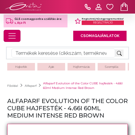
Regisztrálj hűségprogramunkba!
GLS csomagpontra szállítás ára:
REGISZTRÁCIÓ
1,850 Ft
Toggle navigation
CSOMAGAJÁNLATOK
Hajkefék
Ajak
Hajformázás
Szempilla
Alfaparf Evolution of the Color CUBE hajfesték - 4.66I
Főoldal
Alfaparf
60ml Medium Intense Red Brown
ALFAPARF EVOLUTION OF THE COLOR
CUBE HAJFESTÉK - 4.66I 60ML
MEDIUM INTENSE RED BROWN