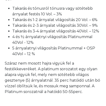
Takarás és tónusról tónusra vagy sötétebb
árnyalat festés 10 Vol. – 3%
Takarás és 1-2 árnyalat világosítás 20 Vol. – 6%
Takarás és 2-3 árnyalat világosítás 30Vol. – 9%
Takarás és 3-4 árnyalat világosítás 40Vol. – 12%
4 és ½ árnyalatnyi világosítás Platinummal
40Vol - 12%
5 árnyalatnyi világosítás Platinummal + OSP
40Vol – 12 %
Száraz nem mosott hajra vigyük fel a
festékkeveréket. A platinum sorozatot egy olyan
alapra vigyük fel, mely nem sötétebb világos
gesztenye (5) árnyalatnál. 35 perc hatóidő után bő
vízzel öblítsük le, és mossuk meg samponnal. A
Platinum sorozatnál a hatóidő 50-55perc.