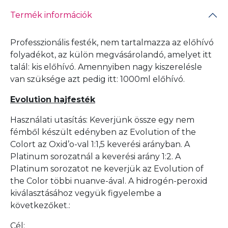
Termék információk
Professzionális festék, nem tartalmazza az előhívó
folyadékot, az külön megvásárolandó, amelyet itt
talál:
kis előhívó
. Amennyiben nagy kiszerelésle
van szüksége azt pedig itt:
1000ml előhívó
.
Evolution hajfesték
Használati utasítás: Keverjünk össze egy nem
fémből készült edényben az Evolution of the
Colort az Oxid’o-val 1:1,5 keverési arányban. A
Platinum sorozatnál a keverési arány 1:2. A
Platinum sorozatot ne keverjük az Evolution of
the Color többi nuanve-ával. A hidrogén-peroxid
kiválasztásához vegyük figyelembe a
következőket.:
Cél: