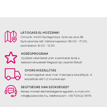
LÁTOGASS EL HOZZÁNK!
Címünk: 4400 Nyíregyháza, Szarvas utca 28.
Nyitvatartási idő: hétköznapokon 08:00 - 17:00,
szombaton: 8:00 - 12:30
HŰSÉGPROGRAM
Gyűjtsd vásárlásod után a pontokat és élj a
kedvezményekkel! Regisztrálj vásárlói fiókot!
GYORS KISZÁLLÍTÁS
A csomagokat akár már másnapra kiszállítjuk. A
kiszállítási idő 1-2 munkanap!
SEGÍTSÉGRE VAN SZÜKSÉGED?
Keress minket elérhetőségeink egyikén, e-mail cím:
info@szaloncikk.hu, telefonszám: +36 70/422-3976