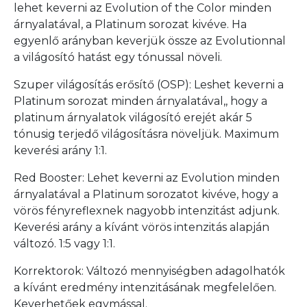
lehet keverni az Evolution of the Color minden
árnyalatával, a Platinum sorozat kivéve. Ha
egyenlő arányban keverjük össze az Evolutionnal
a világosító hatást egy tónussal növeli.
Szuper világosítás erősítő (OSP): Leshet keverni a
Platinum sorozat minden árnyalatával,, hogy a
platinum árnyalatok világosító erejét akár 5
tónusig terjedő világosításra növeljük. Maximum
keverési arány 1:1.
Red Booster: Lehet keverni az Evolution minden
árnyalatával a Platinum sorozatot kivéve, hogy a
vörös fényreflexnek nagyobb intenzitást adjunk.
Keverési arány a kívánt vörös intenzitás alapján
változó. 1:5 vagy 1:1.
Korrektorok: Változó mennyiségben adagolhatók
a kívánt eredmény intenzitásának megfelelően.
Keverhetőek egymással.