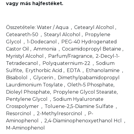
vagy más hajfestéket.
Összetétele: Water / Aqua , Cetearyl Alcohol ,
Ceteareth-50 , Stearyl Alcohol , Propylene
Glycol , 1-Dodecanol , PEG-40 Hydrogenated
Castor Oil , Ammonia , Cocamidopropyl Betaine ,
Myristyl Alcohol , Parfum/Fragrance, 2-Decyl-1-
Tetradecanol , Polyquaternium-22 , Sodium
Sulfite, Erythorbic Acid , EDTA , Ethanolamine ,
Bisabolol , Glycerin , Dimethylpabamidopropyl
Laurdimonium Tosylate , Oleth-5 Phosphate,
Dioleyl Phosphate, Propylene Glycol Stearate,
Pentylene Glycol , Sodium Hyaluronate
Crosspolymer , Toluene-2,5-Diamine Sulfate ,
Resorcinol , 2-Methylresorcinol , P-
Aminophenol , 2,4-Diaminophenoxyethanol Hcl ,
M-Aminophenol