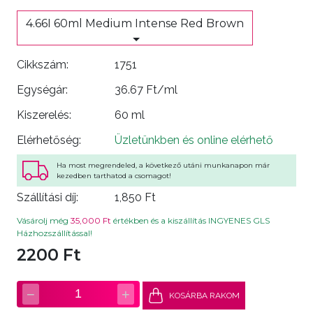
4.66I 60ml Medium Intense Red Brown
Cikkszám:
1751
Egységár:
36.67 Ft/ml
Kiszerelés:
60 ml
Elérhetőség:
Üzletünkben és online elérhető
Ha most megrendeled, a következő utáni munkanapon már
kezedben tarthatod a csomagot!
Szállítási díj:
1,850 Ft
Vásárolj még
35,000 Ft
értékben és a kiszállítás INGYENES GLS
Házhozszállítással!
2200 Ft
−
+
1
KOSÁRBA RAKOM