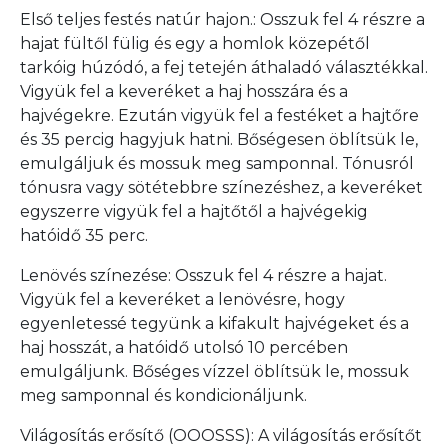
Első teljes festés natúr hajon.: Osszuk fel 4 részre a
hajat fültől fülig és egy a homlok közepétől
tarkóig húzódó, a fej tetején áthaladó választékkal.
Vigyük fel a keveréket a haj hosszára és a
hajvégekre. Ezután vigyük fel a festéket a hajtőre
és 35 percig hagyjuk hatni. Bőségesen öblítsük le,
emulgáljuk és mossuk meg samponnal. Tónusról
tónusra vagy sötétebbre színezéshez, a keveréket
egyszerre vigyük fel a hajtőtől a hajvégekig
hatóidő 35 perc.
Lenövés színezése: Osszuk fel 4 részre a hajat.
Vigyük fel a keveréket a lenövésre, hogy
egyenletessé tegyünk a kifakult hajvégeket és a
haj hosszát, a hatóidő utolsó 10 percében
emulgáljunk. Bőséges vízzel öblítsük le, mossuk
meg samponnal és kondicionáljunk.
Világosítás erősítő (OOOSSS): A világosítás erősítőt