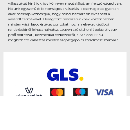
választékát kínáljuk, így könnyen megtalálod, amire szükséged van.
Nálunk egyszerű és biztonságos a vásárlás, a csomagokat gyorsan,
akár másnap kézbesítjük, hogy minél hamarabb élvezhesd a
vásárolt termékeket. Hűségpont rendszerünknek köszönhetően
minden vásárlásod értékes pontokat hoz, amelyeket későbbi
rendeléseidnél felhasználhatsz. Legyen szó otthoni ápolásról vagy
profi fodrászati, kozmetikai eszközökről, a Szaloncikk.hu
megbízható választás minden szépségápolás szerelmese számára.