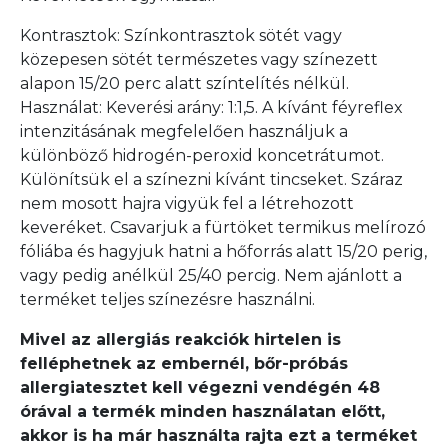
Kontrasztok: Színkontrasztok sötét vagy
közepesen sötét természetes vagy színezett
alapon 15/20 perc alatt színtelítés nélkül.
Használat: Keverési arány: 1:1,5. A kívánt féyreflex
intenzitásának megfelelően használjuk a
különböző hidrogén-peroxid koncetrátumot.
Különítsük el a színezni kívánt tincseket. Száraz
nem mosott hajra vigyük fel a létrehozott
keveréket. Csavarjuk a fürtöket termikus melírozó
fóliába és hagyjuk hatni a hőforrás alatt 15/20 perig,
vagy pedig anélkül 25/40 percig. Nem ajánlott a
terméket teljes színezésre használni.
Mivel az allergiás reakciók hirtelen is
felléphetnek az embernél, bőr-próbás
allergiatesztet kell végezni vendégén 48
órával a termék minden használatan előtt,
akkor is ha már használta rajta ezt a terméket