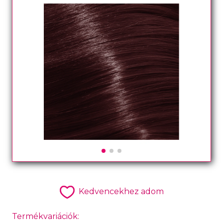
Kedvencekhez adom
Termékvariációk: