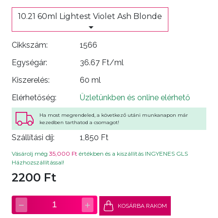
10.21 60ml Lightest Violet Ash Blonde
Cikkszám:
1566
Egységár:
36.67 Ft/ml
Kiszerelés:
60 ml
Elérhetőség:
Üzletünkben és online elérhető
Ha most megrendeled, a következő utáni munkanapon már
kezedben tarthatod a csomagot!
Szállítási díj:
1,850 Ft
Vásárolj még
35,000 Ft
értékben és a kiszállítás INGYENES GLS
Házhozszállítással!
2200 Ft
−
+
1
KOSÁRBA RAKOM