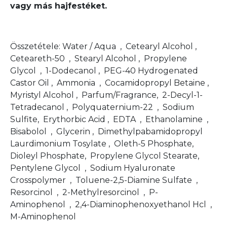
vagy más hajfestéket.
Összetétele: Water / Aqua , Cetearyl Alcohol ,
Ceteareth-50 , Stearyl Alcohol , Propylene
Glycol , 1-Dodecanol , PEG-40 Hydrogenated
Castor Oil , Ammonia , Cocamidopropyl Betaine ,
Myristyl Alcohol , Parfum/Fragrance, 2-Decyl-1-
Tetradecanol , Polyquaternium-22 , Sodium
Sulfite, Erythorbic Acid , EDTA , Ethanolamine ,
Bisabolol , Glycerin , Dimethylpabamidopropyl
Laurdimonium Tosylate , Oleth-5 Phosphate,
Dioleyl Phosphate, Propylene Glycol Stearate,
Pentylene Glycol , Sodium Hyaluronate
Crosspolymer , Toluene-2,5-Diamine Sulfate ,
Resorcinol , 2-Methylresorcinol , P-
Aminophenol , 2,4-Diaminophenoxyethanol Hcl ,
M-Aminophenol