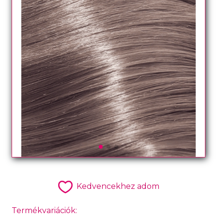
Kedvencekhez adom
Termékvariációk: