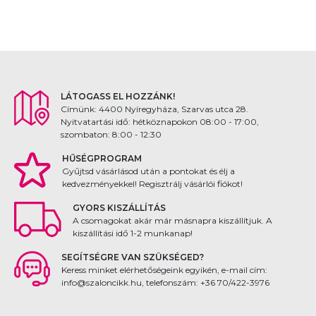
LÁTOGASS EL HOZZÁNK!
Címünk: 4400 Nyíregyháza, Szarvas utca 28.
Nyitvatartási idő: hétköznapokon 08:00 - 17:00,
szombaton: 8:00 - 12:30
HŰSÉGPROGRAM
Gyűjtsd vásárlásod után a pontokat és élj a
kedvezményekkel! Regisztrálj vásárlói fiókot!
GYORS KISZÁLLÍTÁS
A csomagokat akár már másnapra kiszállítjuk. A
kiszállítási idő 1-2 munkanap!
SEGÍTSÉGRE VAN SZÜKSÉGED?
Keress minket elérhetőségeink egyikén, e-mail cím:
info@szaloncikk.hu, telefonszám: +36 70/422-3976