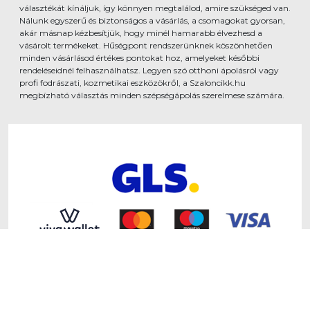
választékát kínáljuk, így könnyen megtalálod, amire szükséged van.
Nálunk egyszerű és biztonságos a vásárlás, a csomagokat gyorsan,
akár másnap kézbesítjük, hogy minél hamarabb élvezhesd a
vásárolt termékeket. Hűségpont rendszerünknek köszönhetően
minden vásárlásod értékes pontokat hoz, amelyeket későbbi
rendeléseidnél felhasználhatsz. Legyen szó otthoni ápolásról vagy
profi fodrászati, kozmetikai eszközökről, a Szaloncikk.hu
megbízható választás minden szépségápolás szerelmese számára.