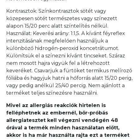
Kontrasztok: Színkontrasztok sötét vagy
közepesen sötét természetes vagy színezett
alapon 15/20 perc alatt színtelítés nélkül.
Használat: Keverési arány: 1:1,5. A kívánt féyreflex
intenzitásának megfelelően használjuk a
különböző hidrogén-peroxid koncetrátumot.
Különítsük el a színezni kívánt tincseket. Száraz
nem mosott hajra vigyük fel a létrehozott
keveréket. Csavarjuk a fürtöket termikus melírozó
fóliába és hagyjuk hatni a hőforrás alatt 15/20 perig,
vagy pedig anélkül 25/40 percig. Nem ajánlott a
terméket teljes színezésre használni.
Mivel az allergiás reakciók hirtelen is
felléphetnek az embernél, bőr-próbás
allergiatesztet kell végezni vendégén 48
órával a termék minden használatan előtt,
akkor is ha már használta rajta ezt a terméket