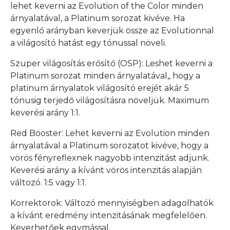
lehet keverni az Evolution of the Color minden
árnyalatával, a Platinum sorozat kivéve. Ha
egyenlő arányban keverjük össze az Evolutionnal
a világosító hatást egy tónussal növeli.
Szuper világosítás erősítő (OSP): Leshet keverni a
Platinum sorozat minden árnyalatával,, hogy a
platinum árnyalatok világosító erejét akár 5
tónusig terjedő világosításra növeljük. Maximum
keverési arány 1:1.
Red Booster: Lehet keverni az Evolution minden
árnyalatával a Platinum sorozatot kivéve, hogy a
vörös fényreflexnek nagyobb intenzitást adjunk.
Keverési arány a kívánt vörös intenzitás alapján
változó. 1:5 vagy 1:1.
Korrektorok: Változó mennyiségben adagolhatók
a kívánt eredmény intenzitásának megfelelően.
Keverhetőek egymással.