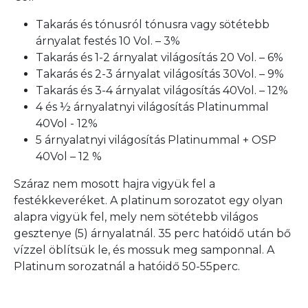
Takarás és tónusról tónusra vagy sötétebb
árnyalat festés 10 Vol. – 3%
Takarás és 1-2 árnyalat világosítás 20 Vol. – 6%
Takarás és 2-3 árnyalat világosítás 30Vol. – 9%
Takarás és 3-4 árnyalat világosítás 40Vol. – 12%
4 és ½ árnyalatnyi világosítás Platinummal
40Vol - 12%
5 árnyalatnyi világosítás Platinummal + OSP
40Vol – 12 %
Száraz nem mosott hajra vigyük fel a
festékkeveréket. A platinum sorozatot egy olyan
alapra vigyük fel, mely nem sötétebb világos
gesztenye (5) árnyalatnál. 35 perc hatóidő után bő
vízzel öblítsük le, és mossuk meg samponnal. A
Platinum sorozatnál a hatóidő 50-55perc.