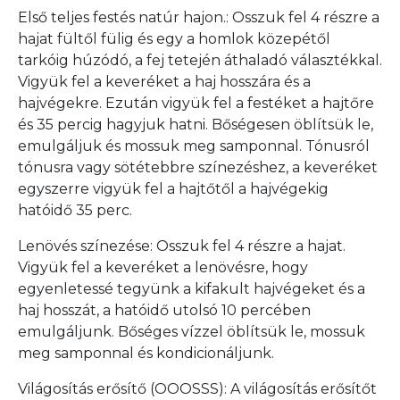
Első teljes festés natúr hajon.: Osszuk fel 4 részre a
hajat fültől fülig és egy a homlok közepétől
tarkóig húzódó, a fej tetején áthaladó választékkal.
Vigyük fel a keveréket a haj hosszára és a
hajvégekre. Ezután vigyük fel a festéket a hajtőre
és 35 percig hagyjuk hatni. Bőségesen öblítsük le,
emulgáljuk és mossuk meg samponnal. Tónusról
tónusra vagy sötétebbre színezéshez, a keveréket
egyszerre vigyük fel a hajtőtől a hajvégekig
hatóidő 35 perc.
Lenövés színezése: Osszuk fel 4 részre a hajat.
Vigyük fel a keveréket a lenövésre, hogy
egyenletessé tegyünk a kifakult hajvégeket és a
haj hosszát, a hatóidő utolsó 10 percében
emulgáljunk. Bőséges vízzel öblítsük le, mossuk
meg samponnal és kondicionáljunk.
Világosítás erősítő (OOOSSS): A világosítás erősítőt