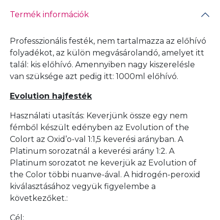
Termék információk
Professzionális festék, nem tartalmazza az előhívó
folyadékot, az külön megvásárolandó, amelyet itt
talál:
kis előhívó
. Amennyiben nagy kiszerelésle
van szüksége azt pedig itt:
1000ml előhívó
.
Evolution hajfesték
Használati utasítás: Keverjünk össze egy nem
fémből készült edényben az Evolution of the
Colort az Oxid’o-val 1:1,5 keverési arányban. A
Platinum sorozatnál a keverési arány 1:2. A
Platinum sorozatot ne keverjük az Evolution of
the Color többi nuanve-ával. A hidrogén-peroxid
kiválasztásához vegyük figyelembe a
következőket.:
Cél: