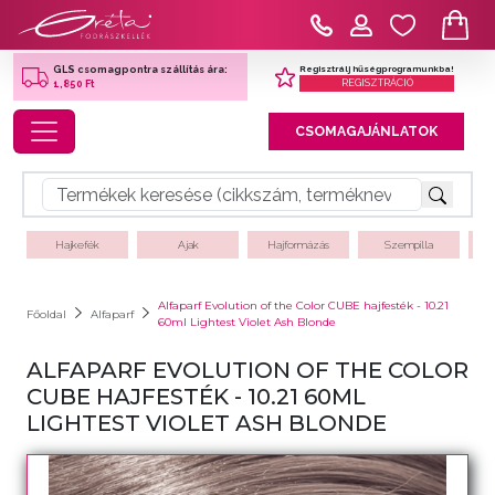
Regisztrálj hűségprogramunkba!
GLS csomagpontra szállítás ára:
REGISZTRÁCIÓ
1,850 Ft
Toggle navigation
CSOMAGAJÁNLATOK
Hajkefék
Ajak
Hajformázás
Szempilla
Alfaparf Evolution of the Color CUBE hajfesték - 10.21
Főoldal
Alfaparf
60ml Lightest Violet Ash Blonde
ALFAPARF EVOLUTION OF THE COLOR
CUBE HAJFESTÉK - 10.21 60ML
LIGHTEST VIOLET ASH BLONDE