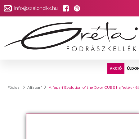
info@szaloncikk.hu
AKCIÓ
ÚJDO
Főoldal
Alfaparf
Alfaparf Evolution of the Color CUBE hajfesték 