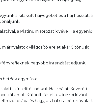
együnk a kifakult hajvégeket és a haj hosszát, a
ionáljunk.
yalatával, a Platinum sorozat kivéve. Ha egyenlő
um árnyalatok világosító erejét akár 5 tónusig
s fényreflexnek nagyobb intenzitást adjunk.
erhetőek egymással.
latt színtelítés nélkül. Használat: Keverési
ncetrátumot. Különítsük el a színezni kívánt
lírozó fóliába és hagyjuk hatni a hőforrás alatt