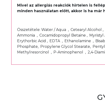
Mivel az allergiás reakciók hirtelen is fel
minden használatan előtt, akkor is ha már 
Összetétele: Water / Aqua , Cetearyl Alcohol 
Ammonia , Cocamidopropyl Betaine , Myristyl 
Erythorbic Acid , EDTA , Ethanolamine , Bisa
Phosphate, Propylene Glycol Stearate, Pentyl
Methylresorcinol , P-Aminophenol , 2,4-Dia
G