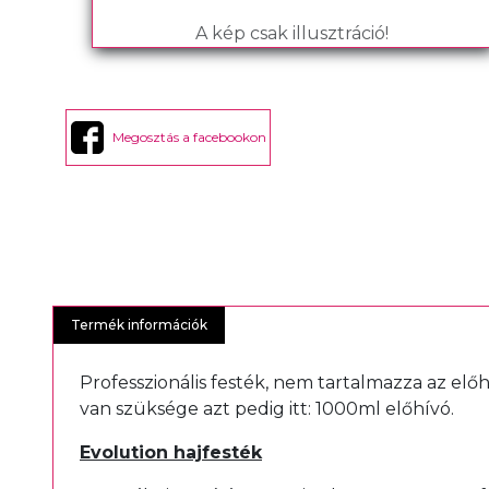
A kép csak illusztráció!
Megosztás a facebookon
Termék információk
Professzionális festék, nem tartalmazza az elő
van szüksége azt pedig itt:
1000ml előhívó
.
Evolution hajfesték