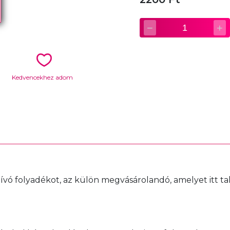
−
+
1
Kedvencekhez adom
hívó folyadékot, az külön megvásárolandó, amelyet itt tal