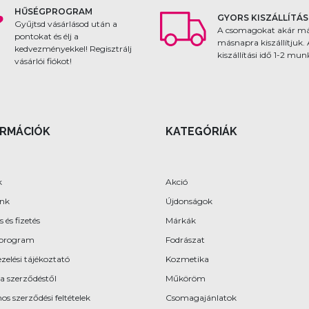
HŰSÉGPROGRAM
GYORS KISZÁLLÍTÁS
Gyűjtsd vásárlásod után a
A csomagokat akár m
pontokat és élj a
másnapra kiszállítjuk.
kedvezményekkel! Regisztrálj
kiszállítási idő 1-2 mu
vásárlói fiókot!
ORMÁCIÓK
KATEGÓRIÁK
k
Akció
ünk
Újdonságok
s és fizetés
Márkák
program
Fodrászat
zelési tájékoztató
Kozmetika
 a szerződéstől
Műköröm
os szerződési feltételek
Csomagajánlatok