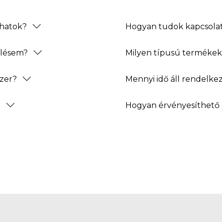
thatok?
Hogyan tudok kapcsolat
elésem?
Milyen típusú termékeke
zer?
Mennyi idő áll rendelke
?
Hogyan érvényesíthető 