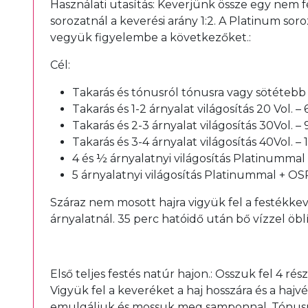
Használati utasítás: Keverjünk össze egy nem f
sorozatnál a keverési arány 1:2. A Platinum so
vegyük figyelembe a következőket.:
Cél:
Takarás és tónusról tónusra vagy sötétebb á
Takarás és 1-2 árnyalat világosítás 20 Vol. –
Takarás és 2-3 árnyalat világosítás 30Vol. –
Takarás és 3-4 árnyalat világosítás 40Vol. –
4 és ½ árnyalatnyi világosítás Platinummal
5 árnyalatnyi világosítás Platinummal + OS
Száraz nem mosott hajra vigyük fel a festékkev
árnyalatnál. 35 perc hatóidő után bő vízzel öb
Első teljes festés natúr hajon.: Osszuk fel 4 ré
Vigyük fel a keveréket a haj hosszára és a hajv
emulgáljuk és mossuk meg samponnal. Tónusról