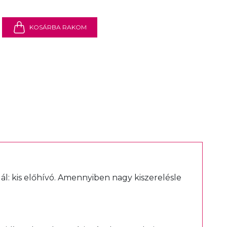
KOSÁRBA RAKOM
ál:
kis előhívó
. Amennyiben nagy kiszerelésle