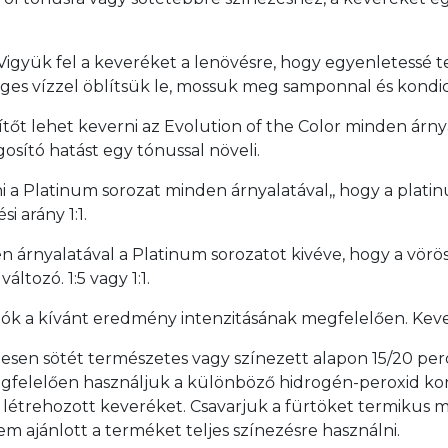
 Vigyük fel a keveréket a lenövésre, hogy egyenletessé t
ges vízzel öblítsük le, mossuk meg samponnal és kondic
sítőt lehet keverni az Evolution of the Color minden árn
osító hatást egy tónussal növeli.
i a Platinum sorozat minden árnyalatával,, hogy a platin
i arány 1:1.
n árnyalatával a Platinum sorozatot kivéve, hogy a vörö
áltozó. 1:5 vagy 1:1.
ók a kívánt eredmény intenzitásának megfelelően. Kev
sen sötét természetes vagy színezett alapon 15/20 perc a
k megfelelően használjuk a különböző hidrogén-peroxid ko
 létrehozott keveréket. Csavarjuk a fürtöket termikus me
em ajánlott a terméket teljes színezésre használni.