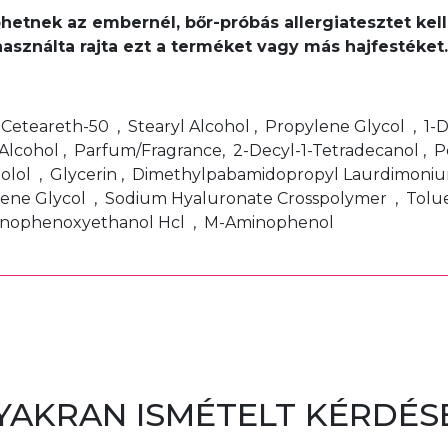
léphetnek az embernél, bőr-próbás allergiatesztet k
használta rajta ezt a terméket vagy más hajfestéke
, Ceteareth-50 , Stearyl Alcohol , Propylene Glycol , 1
Alcohol , Parfum/Fragrance, 2-Decyl-1-Tetradecanol , 
bolol , Glycerin , Dimethylpabamidopropyl Laurdimoniu
ene Glycol , Sodium Hyaluronate Crosspolymer , Toluen
minophenoxyethanol Hcl , M-Aminophenol
YAKRAN ISMÉTELT KÉRDÉS