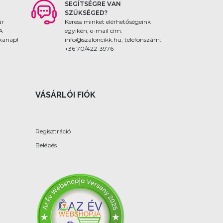
SEGÍTSÉGRE VAN
SZÜKSÉGED?
ár
Keress minket elérhetőségeink
 A
egyikén, e-mail cím:
nkanap!
info@szaloncikk.hu, telefonszám:
+36 70/422-3976
VÁSÁRLÓI FIÓK
Regisztráció
Belépés