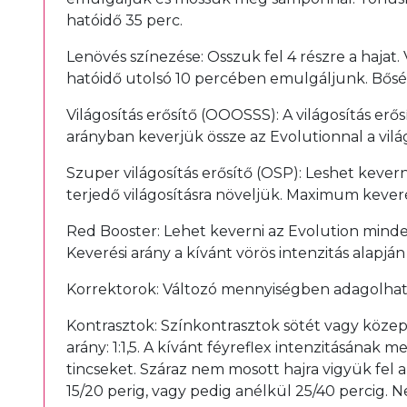
hatóidő 35 perc.
Lenövés színezése: Osszuk fel 4 részre a hajat.
hatóidő utolsó 10 percében emulgáljunk. Bősé
Világosítás erősítő (OOOSSS): A világosítás erő
arányban keverjük össze az Evolutionnal a világ
Szuper világosítás erősítő (OSP): Leshet kevern
terjedő világosításra növeljük. Maximum keverés
Red Booster: Lehet keverni az Evolution minde
Keverési arány a kívánt vörös intenzitás alapján v
Korrektorok: Változó mennyiségben adagolhat
Kontrasztok: Színkontrasztok sötét vagy közepe
arány: 1:1,5. A kívánt féyreflex intenzitásána
tincseket. Száraz nem mosott hajra vigyük fel a
15/20 perig, vagy pedig anélkül 25/40 percig. N