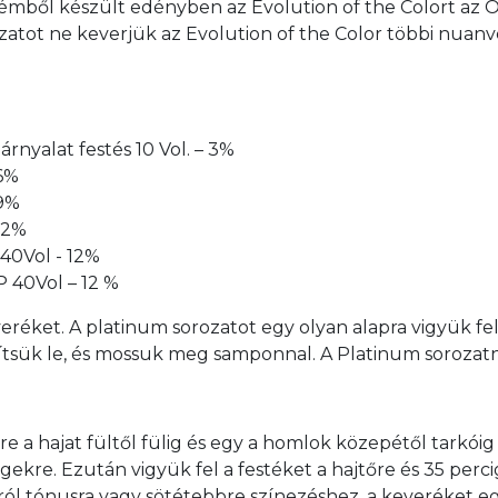
émből készült edényben az Evolution of the Colort az Oxi
rozatot ne keverjük az Evolution of the Color többi nuan
rnyalat festés 10 Vol. – 3%
 6%
 9%
 12%
 40Vol - 12%
P 40Vol – 12 %
eréket. A platinum sorozatot egy olyan alapra vigyük fe
lítsük le, és mossuk meg samponnal. A Platinum sorozatn
szre a hajat fültől fülig és egy a homlok közepétől tarkói
égekre. Ezután vigyük fel a festéket a hajtőre és 35 perc
 tónusra vagy sötétebbre színezéshez, a keveréket egys