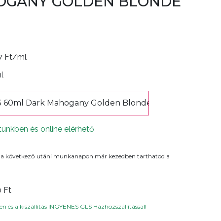
OGANY GOLDEN BLONDE
7 Ft/ml
ml
3 60ml Dark Mahogany Golden Blonde
tünkben és online elérhető
 a következő utáni munkanapon már kezedben tarthatod a
0 Ft
n és a kiszállítás INGYENES GLS Házhozszállítással!