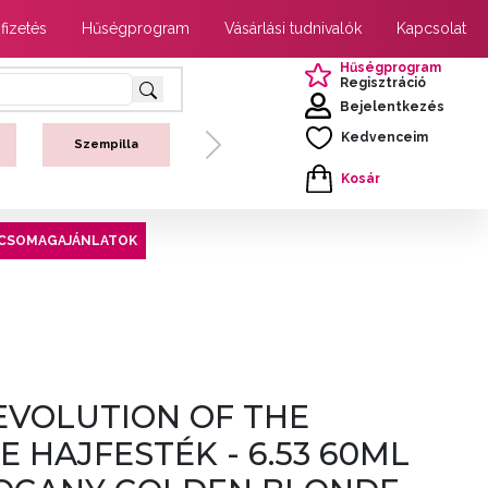
 fizetés
Hűségprogram
Vásárlási tudnivalók
Kapcsolat
Hűségprogram
Regisztráció
Bejelentkezés
Kedvenceim
Szempilla
Next
Kosár
CSOMAGAJÁNLATOK
EVOLUTION OF THE
 HAJFESTÉK - 6.53 60ML