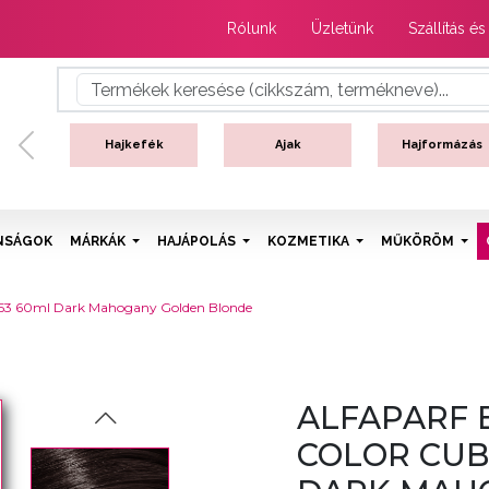
Rólunk
Üzletünk
Szállítás és
Hajkefék
Ajak
Hajformázás
Previous
NSÁGOK
MÁRKÁK
HAJÁPOLÁS
KOZMETIKA
MŰKÖRÖM
- 6.53 60ml Dark Mahogany Golden Blonde
ALFAPARF 
COLOR CUBE