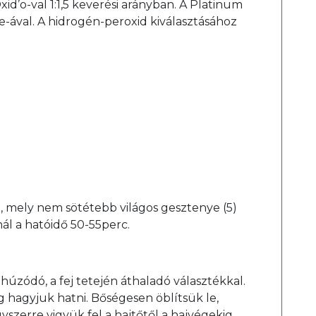
d’o-val 1:1,5 keverési arányban. A Platinum
ve-ával. A hidrogén-peroxid kiválasztásához
l, mely nem sötétebb világos gesztenye (5)
ál a hatóidő 50-55perc.
g húzódó, a fej tetején áthaladó választékkal.
ig hagyjuk hatni. Bőségesen öblítsük le,
zerre vigyük fel a hajtőtől a hajvégekig