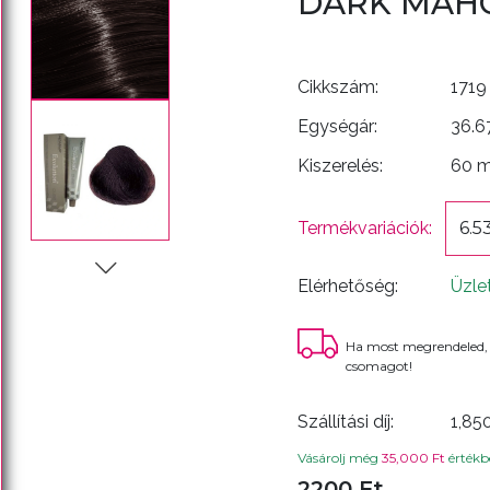
DARK MAH
Cikkszám:
1719
Egységár:
36.6
Kiszerelés:
60 
Termékvariációk:
6.5
Elérhetőség:
Üzle
Ha most megrendeled,
csomagot!
Szállítási díj:
1,85
Vásárolj még
35,000 Ft
értékbe
2200 Ft