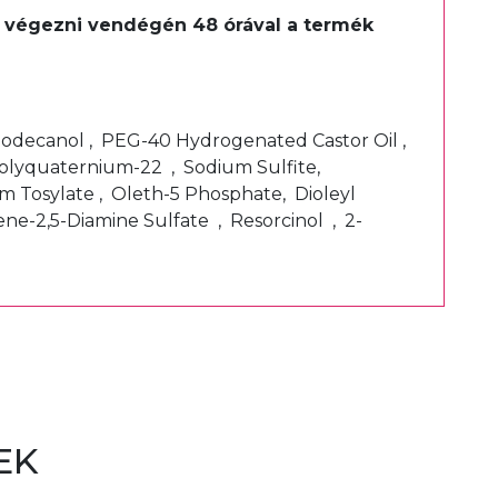
ell végezni vendégén 48 órával a termék
t.
-Dodecanol , PEG-40 Hydrogenated Castor Oil ,
Polyquaternium-22 , Sodium Sulfite,
m Tosylate , Oleth-5 Phosphate, Dioleyl
e-2,5-Diamine Sulfate , Resorcinol , 2-
EK