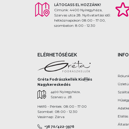
LÁTOGASS EL HOZZÁNK!
Címünk: 4400 Nyíregyháza,
Szarvas utca 28. Nyitvatartási idő:
hétköznapokon 08:00 - 17:00,
szombaton: 8:00 - 12:30
ELÉRHETŐSÉGEK
INF
Rólun
Gréta Fodrászkellék Kisés
Üzlet
Nagykereskedés
4400 Nyíregyháza,
Szálítá
Szarvas u. 28.
Hűség
Hétfő - Péntek: 08:00 - 17:00
Adatke
Szombat: 08:00 - 12:30
Elállás
Vasárnap: Zárva
Általán
+36 70/422-3976