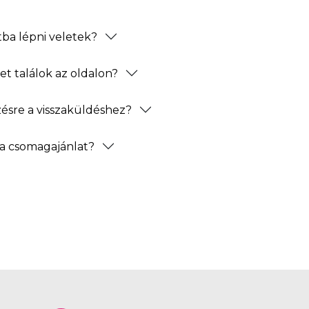
ba lépni veletek?
t találok az oldalon?
zésre a visszaküldéshez?
a csomagajánlat?