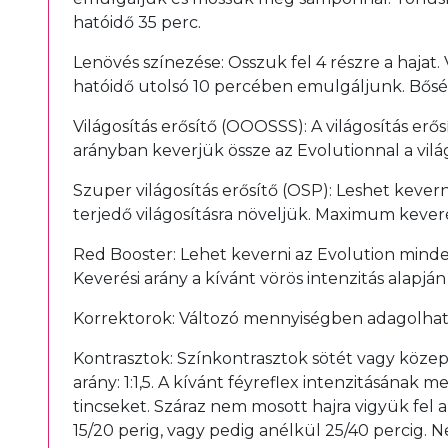
hatóidő 35 perc.
Lenövés színezése: Osszuk fel 4 részre a hajat.
hatóidő utolsó 10 percében emulgáljunk. Bősé
Világosítás erősítő (OOOSSS): A világosítás erő
arányban keverjük össze az Evolutionnal a világ
Szuper világosítás erősítő (OSP): Leshet kevern
terjedő világosításra növeljük. Maximum keverés
Red Booster: Lehet keverni az Evolution minde
Keverési arány a kívánt vörös intenzitás alapján v
Korrektorok: Változó mennyiségben adagolhat
Kontrasztok: Színkontrasztok sötét vagy közepe
arány: 1:1,5. A kívánt féyreflex intenzitásána
tincseket. Száraz nem mosott hajra vigyük fel a
15/20 perig, vagy pedig anélkül 25/40 percig. N