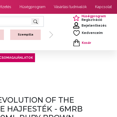
 fizetés
Hűségprogram
Vásárlási tudnivalók
Kapcsolat
Hűségprogram
Regisztráció
Bejelentkezés
Kedvenceim
Szempilla
Next
Kosár
CSOMAGAJÁNLATOK
EVOLUTION OF THE
E HAJFESTÉK - 6MRB