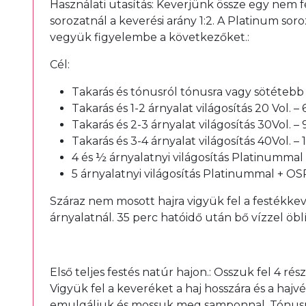
Használati utasítás: Keverjünk össze egy nem f
sorozatnál a keverési arány 1:2. A Platinum so
vegyük figyelembe a következőket.:
Cél:
Takarás és tónusról tónusra vagy sötétebb á
Takarás és 1-2 árnyalat világosítás 20 Vol. –
Takarás és 2-3 árnyalat világosítás 30Vol. –
Takarás és 3-4 árnyalat világosítás 40Vol. –
4 és ½ árnyalatnyi világosítás Platinummal
5 árnyalatnyi világosítás Platinummal + OS
Száraz nem mosott hajra vigyük fel a festékkev
árnyalatnál. 35 perc hatóidő után bő vízzel öb
Első teljes festés natúr hajon.: Osszuk fel 4 ré
Vigyük fel a keveréket a haj hosszára és a hajv
emulgáljuk és mossuk meg samponnal. Tónusról