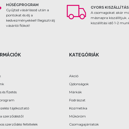
HŰSÉGPROGRAM
GYORS KISZÁLLÍTÁS
Gyűjtsd vásárlásod után a
A csomagokat akár m
pontokat és élj a
másnapra kiszállítjuk.
kedvezményekkel! Regisztrálj
kiszállítási idő 1-2 mu
vásárlói fiókot!
ORMÁCIÓK
KATEGÓRIÁK
k
Akció
ünk
Újdonságok
s és fizetés
Márkák
program
Fodrászat
zelési tájékoztató
Kozmetika
 a szerződéstől
Műköröm
os szerződési feltételek
Csomagajánlatok