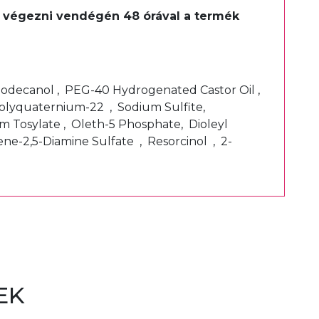
ell végezni vendégén 48 órával a termék
t.
-Dodecanol , PEG-40 Hydrogenated Castor Oil ,
Polyquaternium-22 , Sodium Sulfite,
m Tosylate , Oleth-5 Phosphate, Dioleyl
e-2,5-Diamine Sulfate , Resorcinol , 2-
EK