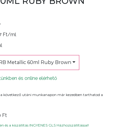
60ML RUBY BROWN
0
7 Ft/ml
ml
B Metallic 60ml Ruby Brown
tünkben és online elérhető
 a következő utáni munkanapon már kezedben tarthatod a
0 Ft
n és a kiszállítás INGYENES GLS Házhozszállítással!