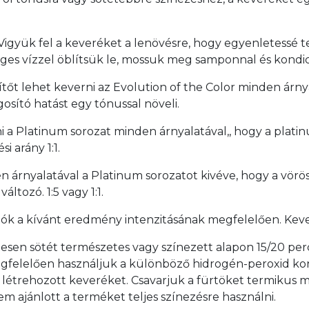
 Vigyük fel a keveréket a lenövésre, hogy egyenletessé t
ges vízzel öblítsük le, mossuk meg samponnal és kondic
sítőt lehet keverni az Evolution of the Color minden árn
osító hatást egy tónussal növeli.
i a Platinum sorozat minden árnyalatával,, hogy a platin
i arány 1:1.
n árnyalatával a Platinum sorozatot kivéve, hogy a vörö
áltozó. 1:5 vagy 1:1.
ók a kívánt eredmény intenzitásának megfelelően. Kev
sen sötét természetes vagy színezett alapon 15/20 perc a
k megfelelően használjuk a különböző hidrogén-peroxid ko
 létrehozott keveréket. Csavarjuk a fürtöket termikus me
em ajánlott a terméket teljes színezésre használni.