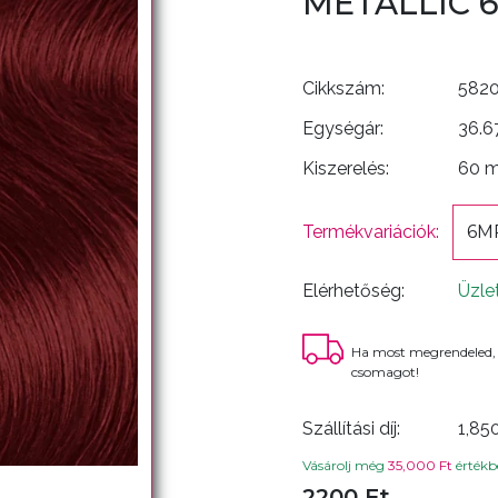
METALLIC 
Cikkszám:
582
Egységár:
36.6
Kiszerelés:
60 
Termékvariációk:
6MR
Elérhetőség:
Üzle
Ha most megrendeled,
csomagot!
Szállítási díj:
1,85
Vásárolj még
35,000 Ft
értékbe
2200 Ft