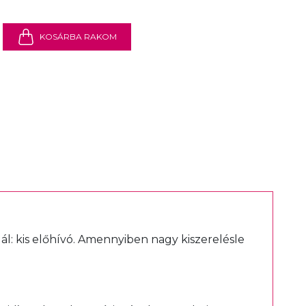
KOSÁRBA RAKOM
ál:
kis előhívó
. Amennyiben nagy kiszerelésle