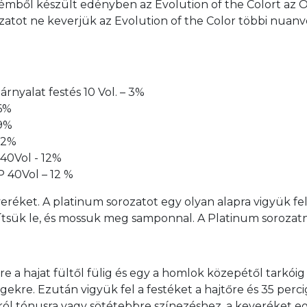
émből készült edényben az Evolution of the Colort az Oxi
rozatot ne keverjük az Evolution of the Color többi nuan
rnyalat festés 10 Vol. – 3%
 6%
 9%
 12%
 40Vol - 12%
P 40Vol – 12 %
eréket. A platinum sorozatot egy olyan alapra vigyük fe
lítsük le, és mossuk meg samponnal. A Platinum sorozatn
szre a hajat fültől fülig és egy a homlok közepétől tarkói
égekre. Ezután vigyük fel a festéket a hajtőre és 35 perc
 tónusra vagy sötétebbre színezéshez, a keveréket egys