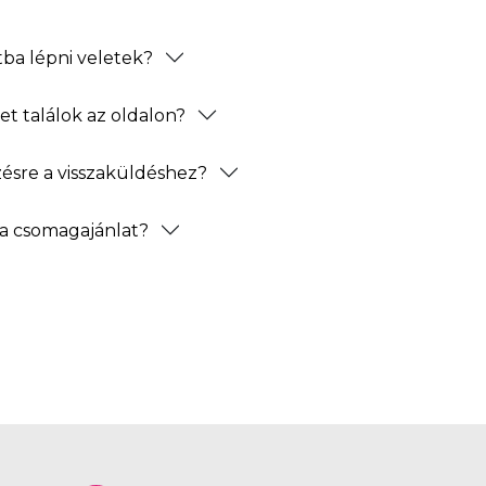
ba lépni veletek?
t találok az oldalon?
zésre a visszaküldéshez?
a csomagajánlat?