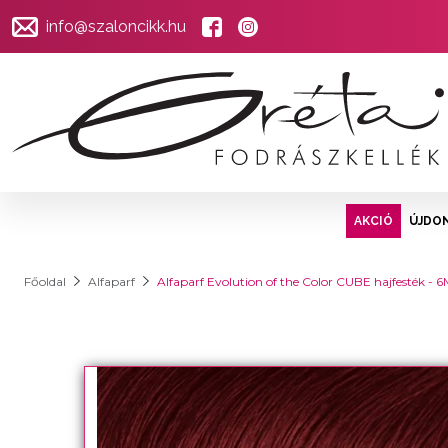
info@szaloncikk.hu
AKCIÓ
ÚJDO
Főoldal
Alfaparf
Alfaparf Evolution of the Color CUBE hajfesték 