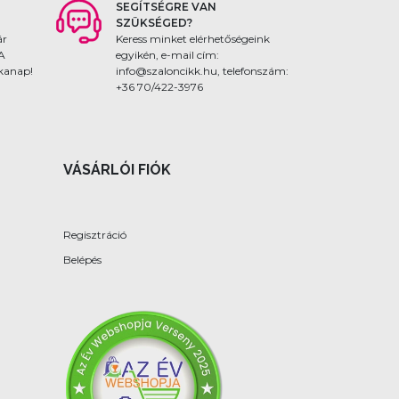
SEGÍTSÉGRE VAN
SZÜKSÉGED?
ár
Keress minket elérhetőségeink
 A
egyikén, e-mail cím:
nkanap!
info@szaloncikk.hu, telefonszám:
+36 70/422-3976
VÁSÁRLÓI FIÓK
Regisztráció
Belépés