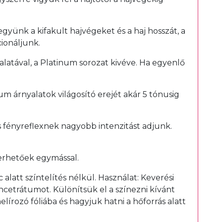
együnk a kifakult hajvégeket és a haj hosszát, a
ionáljunk.
yalatával, a Platinum sorozat kivéve. Ha egyenlő
um árnyalatok világosító erejét akár 5 tónusig
s fényreflexnek nagyobb intenzitást adjunk.
erhetőek egymással.
latt színtelítés nélkül. Használat: Keverési
ncetrátumot. Különítsük el a színezni kívánt
lírozó fóliába és hagyjuk hatni a hőforrás alatt