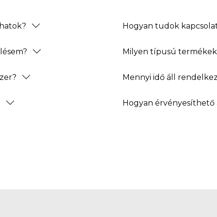
thatok?
Hogyan tudok kapcsolat
elésem?
Milyen típusú termékeke
zer?
Mennyi idő áll rendelke
?
Hogyan érvényesíthető 