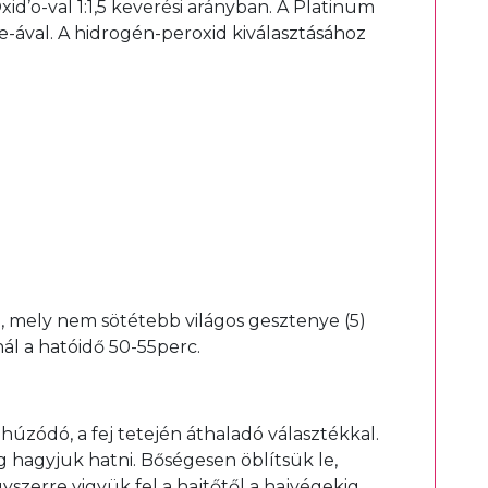
d’o-val 1:1,5 keverési arányban. A Platinum
ve-ával. A hidrogén-peroxid kiválasztásához
l, mely nem sötétebb világos gesztenye (5)
ál a hatóidő 50-55perc.
g húzódó, a fej tetején áthaladó választékkal.
ig hagyjuk hatni. Bőségesen öblítsük le,
zerre vigyük fel a hajtőtől a hajvégekig