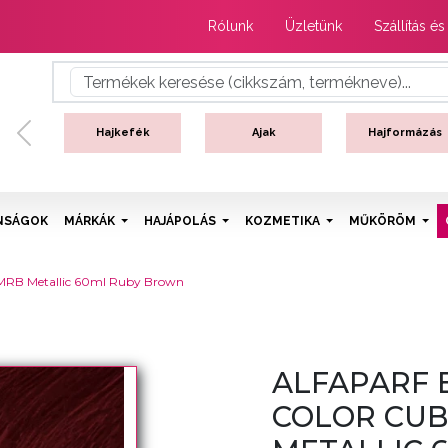
Rólunk
Üzletünk
Szállítás és
Hajkefék
Ajak
Hajformázás
Previous
NSÁGOK
MÁRKÁK
HAJÁPOLÁS
KOZMETIKA
MŰKÖRÖM
- 6MRB Metallic 60ml Ruby Brown
ALFAPARF 
COLOR CUB