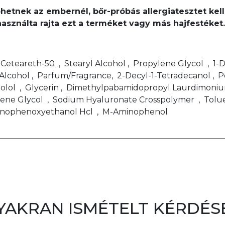
léphetnek az embernél, bőr-próbás allergiatesztet k
használta rajta ezt a terméket vagy más hajfestéke
, Ceteareth-50 , Stearyl Alcohol , Propylene Glycol , 1
Alcohol , Parfum/Fragrance, 2-Decyl-1-Tetradecanol , 
bolol , Glycerin , Dimethylpabamidopropyl Laurdimoniu
ene Glycol , Sodium Hyaluronate Crosspolymer , Toluen
minophenoxyethanol Hcl , M-Aminophenol
YAKRAN ISMÉTELT KÉRDÉS