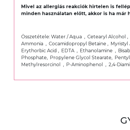
Mivel az allergiás reakciók hirtelen is fel
minden használatan előtt, akkor is ha már 
Összetétele: Water / Aqua , Cetearyl Alcohol 
Ammonia , Cocamidopropyl Betaine , Myristyl 
Erythorbic Acid , EDTA , Ethanolamine , Bisa
Phosphate, Propylene Glycol Stearate, Pentyl
Methylresorcinol , P-Aminophenol , 2,4-Dia
G