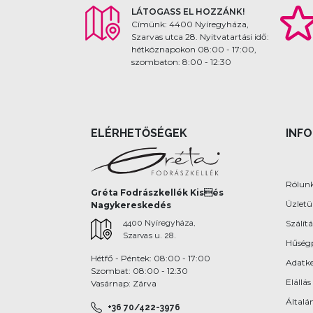
LÁTOGASS EL HOZZÁNK!
Címünk: 4400 Nyíregyháza,
Szarvas utca 28. Nyitvatartási idő:
hétköznapokon 08:00 - 17:00,
szombaton: 8:00 - 12:30
ELÉRHETŐSÉGEK
INF
Rólun
Gréta Fodrászkellék Kisés
Üzlet
Nagykereskedés
4400 Nyíregyháza,
Szálítá
Szarvas u. 28.
Hűség
Hétfő - Péntek: 08:00 - 17:00
Adatke
Szombat: 08:00 - 12:30
Elállás
Vasárnap: Zárva
Általán
+36 70/422-3976