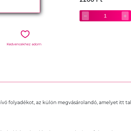
−
+
1
Kedvencekhez adom
hívó folyadékot, az külön megvásárolandó, amelyet itt tal