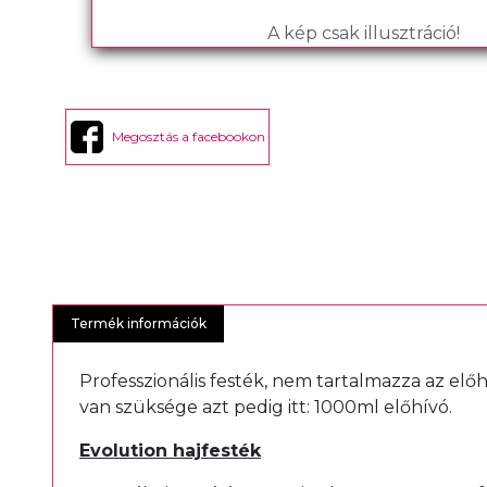
A kép csak illusztráció!
Megosztás a facebookon
Termék információk
Professzionális festék, nem tartalmazza az elő
van szüksége azt pedig itt:
1000ml előhívó
.
Evolution hajfesték