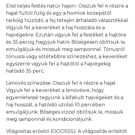
Első teljes festés natúr hajon.: Osszuk fel 4 részre a
hajat fültől fülig és egy a homlok közepétől
tarkóig húzódó, a fej tetején áthaladó választékkal.
Vigyük fel a keveréket a haj hosszára és a
hajvégekre. Ezután vigyük fel a festéket a hajtőre
és 35 percig hagyjuk hatni. Bőségesen öblítsük le,
emulgáljuk és mossuk meg samponnal. Tónusról
tónusra vagy sötétebbre színezéshez, a keveréket
egyszerre vigyük fel a hajtőtől a hajvégekig
hatóidő 35 perc.
Lenövés színezése: Osszuk fel 4 részre a hajat.
Vigyük fel a keveréket a lenövésre, hogy
egyenletessé tegyünk a kifakult hajvégeket és a
haj hosszát, a hatóidő utolsó 10 percében
emulgáljunk. Bőséges vízzel öblítsük le, mossuk
meg samponnal és kondicionáljunk.
Világosítás erősítő (OOOSSS): A világosítás erősítőt