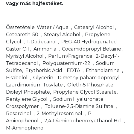
vagy más hajfestéket.
Összetétele: Water / Aqua , Cetearyl Alcohol ,
Ceteareth-50 , Stearyl Alcohol , Propylene
Glycol , 1-Dodecanol , PEG-40 Hydrogenated
Castor Oil , Ammonia , Cocamidopropyl Betaine ,
Myristyl Alcohol , Parfum/Fragrance, 2-Decyl-1-
Tetradecanol , Polyquaternium-22 , Sodium
Sulfite, Erythorbic Acid , EDTA , Ethanolamine ,
Bisabolol , Glycerin , Dimethylpabamidopropyl
Laurdimonium Tosylate , Oleth-5 Phosphate,
Dioleyl Phosphate, Propylene Glycol Stearate,
Pentylene Glycol , Sodium Hyaluronate
Crosspolymer , Toluene-2,5-Diamine Sulfate ,
Resorcinol , 2-Methylresorcinol , P-
Aminophenol , 2,4-Diaminophenoxyethanol Hcl ,
M-Aminophenol