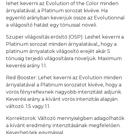
lehet keverni az Evolution of the Color minden
árnyalatával, a Platinum sorozat kivéve. Ha
egyenlő arányban keverjük össze az Evolutionnal
a világosító hatást egy tónussal növeli.
Szuper világosítás erősítő (OSP): Leshet keverni a
Platinum sorozat minden árnyalatával,, hogy a
platinum árnyalatok világosító erejét akár 5
tónusig terjedő világosításra növeljük. Maximum
keverési arány 1:1.
Red Booster: Lehet keverni az Evolution minden
árnyalatával a Platinum sorozatot kivéve, hogy a
vörös fényreflexnek nagyobb intenzitást adjunk.
Keverési arány a kívánt vörös intenzitás alapján
változó. 1:5 vagy 1:1.
Korrektorok: Változó mennyiségben adagolhatók
a kívánt eredmény intenzitásának megfelelően.
Keverhetőek egymással.