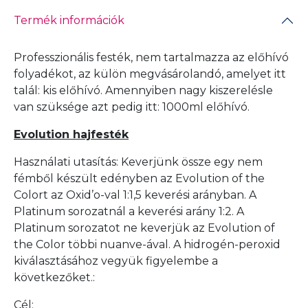
Termék információk
Professzionális festék, nem tartalmazza az előhívó
folyadékot, az külön megvásárolandó, amelyet itt
talál:
kis előhívó
. Amennyiben nagy kiszerelésle
van szüksége azt pedig itt:
1000ml előhívó
.
Evolution hajfesték
Használati utasítás: Keverjünk össze egy nem
fémből készült edényben az Evolution of the
Colort az Oxid’o-val 1:1,5 keverési arányban. A
Platinum sorozatnál a keverési arány 1:2. A
Platinum sorozatot ne keverjük az Evolution of
the Color többi nuanve-ával. A hidrogén-peroxid
kiválasztásához vegyük figyelembe a
következőket.:
Cél: