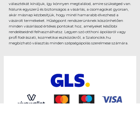
választékát kínáljuk, így könnyen megtalálod, amire szükséged van.
Nálunk egyszerű és biztonságos a vásárlás, a csomagokat gyorsan,
akár másnap kézbesítjük, hogy minél hamarabb élvezhesd a
vásárolt termékeket. Hűségpont rendszerünknek köszönhetően
minden vásárlásod értékes pontokat hoz, amelyeket későbbi
rendeléseidnél felhasználhatsz. Legyen szó otthoni ápolásról vagy
profi fodrászati, kozmetikai eszközökről, a Szaloncikk.hu
megbízható választás minden szépségápolás szerelmese számára.