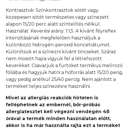
Kontrasztok: Színkontrasztok sötét vagy
közepesen sötét természetes vagy színezett
alapon 15/20 perc alatt színtelítés nélkül.
Használat: Keverési arány: 1:1,5. A kívánt féyreflex
intenzitásának megfelelően használjuk a
különböző hidrogén-peroxid koncetrátumot.
Különítsük el a színezni kívánt tincseket. Száraz
nem mosott hajra vigyük fel a létrehozott
keveréket. Csavarjuk a fürtöket termikus melírozó
fóliába és hagyjuk hatni a hőforrás alatt 15/20 perig,
vagy pedig anélkül 25/40 percig. Nem ajánlott a
terméket teljes színezésre használni.
Mivel az allergiás reakciók hirtelen is
felléphetnek az embernél, bőr-próbás
allergiatesztet kell végezni vendégén 48
órával a termék minden használatan előtt,
akkor is ha már használta rajta ezt a terméket