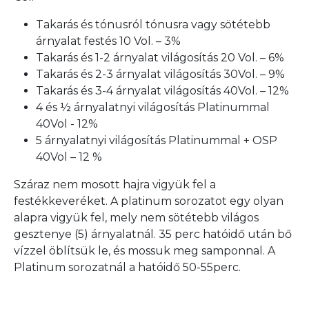
Takarás és tónusról tónusra vagy sötétebb
árnyalat festés 10 Vol. – 3%
Takarás és 1-2 árnyalat világosítás 20 Vol. – 6%
Takarás és 2-3 árnyalat világosítás 30Vol. – 9%
Takarás és 3-4 árnyalat világosítás 40Vol. – 12%
4 és ½ árnyalatnyi világosítás Platinummal
40Vol - 12%
5 árnyalatnyi világosítás Platinummal + OSP
40Vol – 12 %
Száraz nem mosott hajra vigyük fel a
festékkeveréket. A platinum sorozatot egy olyan
alapra vigyük fel, mely nem sötétebb világos
gesztenye (5) árnyalatnál. 35 perc hatóidő után bő
vízzel öblítsük le, és mossuk meg samponnal. A
Platinum sorozatnál a hatóidő 50-55perc.