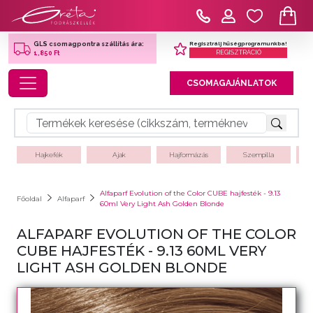
Regisztrálj hűségprogramunkba!
GLS csomagpontra szállítás ára:
REGISZTRÁCIÓ
1,850 Ft
Toggle navigation
CSOMAGAJÁNLATOK
Hajkefék
Ajak
Hajformázás
Szempilla
Alfaparf Evolution of the Color CUBE hajfesték - 9.13
Főoldal
Alfaparf
60ml Very Light Ash Golden Blonde
ALFAPARF EVOLUTION OF THE COLOR
CUBE HAJFESTÉK - 9.13 60ML VERY
LIGHT ASH GOLDEN BLONDE