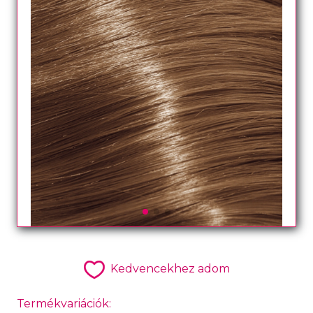
Kedvencekhez adom
Termékvariációk: