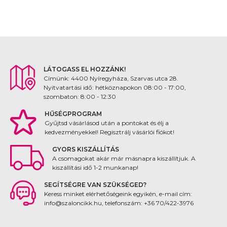
LÁTOGASS EL HOZZÁNK!
Címünk: 4400 Nyíregyháza, Szarvas utca 28.
Nyitvatartási idő: hétköznapokon 08:00 - 17:00,
szombaton: 8:00 - 12:30
HŰSÉGPROGRAM
Gyűjtsd vásárlásod után a pontokat és élj a
kedvezményekkel! Regisztrálj vásárlói fiókot!
GYORS KISZÁLLÍTÁS
A csomagokat akár már másnapra kiszállítjuk. A
kiszállítási idő 1-2 munkanap!
SEGÍTSÉGRE VAN SZÜKSÉGED?
Keress minket elérhetőségeink egyikén, e-mail cím:
info@szaloncikk.hu, telefonszám: +36 70/422-3976