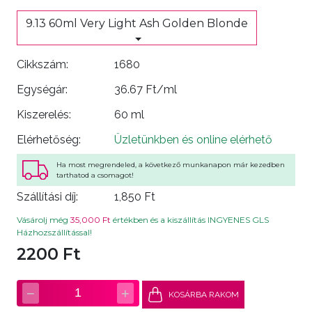
9.13 60ml Very Light Ash Golden Blonde
Cikkszám:
1680
Egységár:
36.67 Ft/ml
Kiszerelés:
60 ml
Elérhetőség:
Üzletünkben és online elérhető
Ha most megrendeled, a következő munkanapon már kezedben
tarthatod a csomagot!
Szállítási díj:
1,850 Ft
Vásárolj még
35,000 Ft
értékben és a kiszállítás INGYENES GLS
Házhozszállítással!
2200 Ft
−
+
1
KOSÁRBA RAKOM