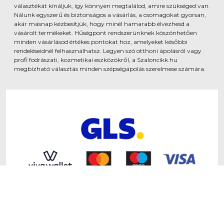
választékát kínáljuk, így könnyen megtalálod, amire szükséged van.
Nálunk egyszerű és biztonságos a vásárlás, a csomagokat gyorsan,
akár másnap kézbesítjük, hogy minél hamarabb élvezhesd a
vásárolt termékeket. Hűségpont rendszerünknek köszönhetően
minden vásárlásod értékes pontokat hoz, amelyeket későbbi
rendeléseidnél felhasználhatsz. Legyen szó otthoni ápolásról vagy
profi fodrászati, kozmetikai eszközökről, a Szaloncikk.hu
megbízható választás minden szépségápolás szerelmese számára.