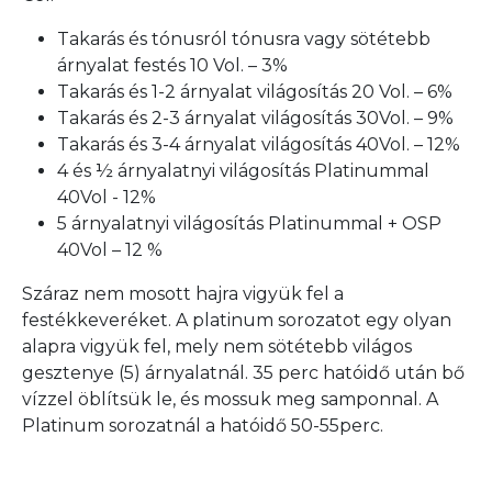
Takarás és tónusról tónusra vagy sötétebb
árnyalat festés 10 Vol. – 3%
Takarás és 1-2 árnyalat világosítás 20 Vol. – 6%
Takarás és 2-3 árnyalat világosítás 30Vol. – 9%
Takarás és 3-4 árnyalat világosítás 40Vol. – 12%
4 és ½ árnyalatnyi világosítás Platinummal
40Vol - 12%
5 árnyalatnyi világosítás Platinummal + OSP
40Vol – 12 %
Száraz nem mosott hajra vigyük fel a
festékkeveréket. A platinum sorozatot egy olyan
alapra vigyük fel, mely nem sötétebb világos
gesztenye (5) árnyalatnál. 35 perc hatóidő után bő
vízzel öblítsük le, és mossuk meg samponnal. A
Platinum sorozatnál a hatóidő 50-55perc.