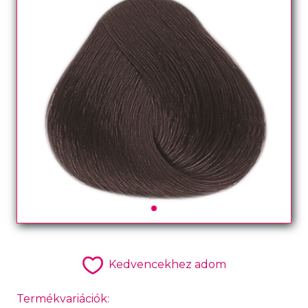
Kedvencekhez adom
Termékvariációk: