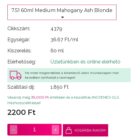
7.51 60ml Medium Mahogany Ash Blonde
Cikkszám:
4379
Egységár:
36.67 Ft/ml
Kiszerelés:
60 ml
Elérhetőség:
Üzletünkben és online elérhető
Ha most megrendeled, a következő utáni munkanapon már
kezedben tarthatod a csomagot!
Szállítási díj:
1,850 Ft
Vásárolj még
35,000 Ft
értékben és a kiszállítás INGYENES GLS
Házhozszállítással!
2200 Ft
−
+
1
KOSÁRBA RAKOM