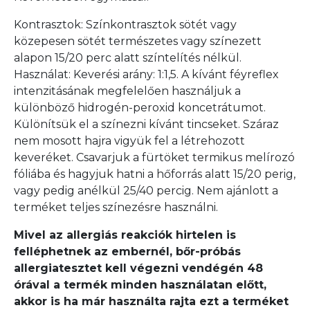
Kontrasztok: Színkontrasztok sötét vagy
közepesen sötét természetes vagy színezett
alapon 15/20 perc alatt színtelítés nélkül.
Használat: Keverési arány: 1:1,5. A kívánt féyreflex
intenzitásának megfelelően használjuk a
különböző hidrogén-peroxid koncetrátumot.
Különítsük el a színezni kívánt tincseket. Száraz
nem mosott hajra vigyük fel a létrehozott
keveréket. Csavarjuk a fürtöket termikus melírozó
fóliába és hagyjuk hatni a hőforrás alatt 15/20 perig,
vagy pedig anélkül 25/40 percig. Nem ajánlott a
terméket teljes színezésre használni.
Mivel az allergiás reakciók hirtelen is
felléphetnek az embernél, bőr-próbás
allergiatesztet kell végezni vendégén 48
órával a termék minden használatan előtt,
akkor is ha már használta rajta ezt a terméket