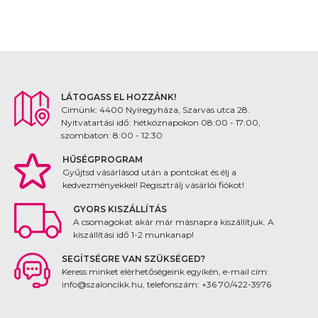
LÁTOGASS EL HOZZÁNK!
Címünk: 4400 Nyíregyháza, Szarvas utca 28.
Nyitvatartási idő: hétköznapokon 08:00 - 17:00,
szombaton: 8:00 - 12:30
HŰSÉGPROGRAM
Gyűjtsd vásárlásod után a pontokat és élj a
kedvezményekkel! Regisztrálj vásárlói fiókot!
GYORS KISZÁLLÍTÁS
A csomagokat akár már másnapra kiszállítjuk. A
kiszállítási idő 1-2 munkanap!
SEGÍTSÉGRE VAN SZÜKSÉGED?
Keress minket elérhetőségeink egyikén, e-mail cím:
info@szaloncikk.hu, telefonszám: +36 70/422-3976