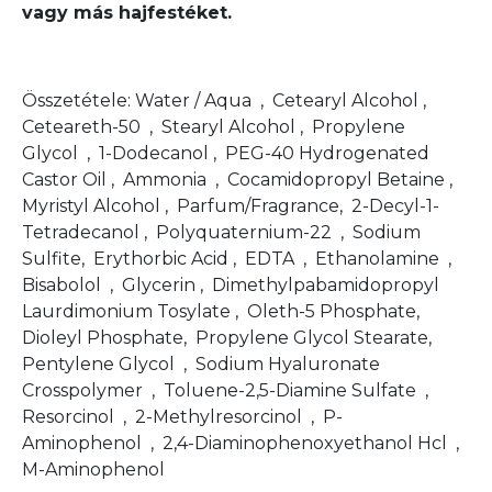
vagy más hajfestéket.
Összetétele: Water / Aqua , Cetearyl Alcohol ,
Ceteareth-50 , Stearyl Alcohol , Propylene
Glycol , 1-Dodecanol , PEG-40 Hydrogenated
Castor Oil , Ammonia , Cocamidopropyl Betaine ,
Myristyl Alcohol , Parfum/Fragrance, 2-Decyl-1-
Tetradecanol , Polyquaternium-22 , Sodium
Sulfite, Erythorbic Acid , EDTA , Ethanolamine ,
Bisabolol , Glycerin , Dimethylpabamidopropyl
Laurdimonium Tosylate , Oleth-5 Phosphate,
Dioleyl Phosphate, Propylene Glycol Stearate,
Pentylene Glycol , Sodium Hyaluronate
Crosspolymer , Toluene-2,5-Diamine Sulfate ,
Resorcinol , 2-Methylresorcinol , P-
Aminophenol , 2,4-Diaminophenoxyethanol Hcl ,
M-Aminophenol