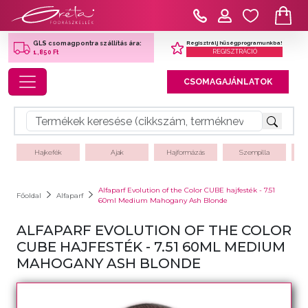
Regisztrálj hűségprogramunkba!
GLS csomagpontra szállítás ára:
REGISZTRÁCIÓ
1,850 Ft
Toggle navigation
CSOMAGAJÁNLATOK
Hajkefék
Ajak
Hajformázás
Szempilla
Alfaparf Evolution of the Color CUBE hajfesték - 7.51
Főoldal
Alfaparf
60ml Medium Mahogany Ash Blonde
ALFAPARF EVOLUTION OF THE COLOR
CUBE HAJFESTÉK - 7.51 60ML MEDIUM
MAHOGANY ASH BLONDE