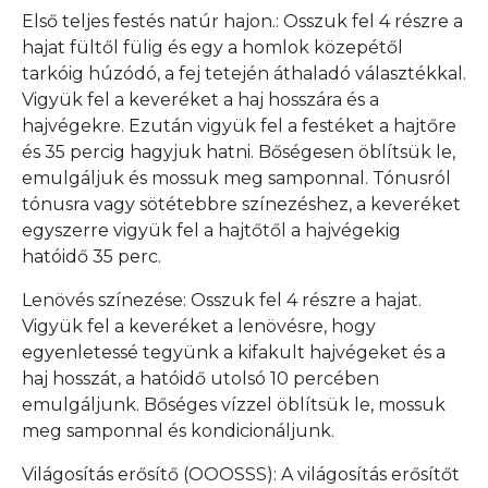
Első teljes festés natúr hajon.: Osszuk fel 4 részre a
hajat fültől fülig és egy a homlok közepétől
tarkóig húzódó, a fej tetején áthaladó választékkal.
Vigyük fel a keveréket a haj hosszára és a
hajvégekre. Ezután vigyük fel a festéket a hajtőre
és 35 percig hagyjuk hatni. Bőségesen öblítsük le,
emulgáljuk és mossuk meg samponnal. Tónusról
tónusra vagy sötétebbre színezéshez, a keveréket
egyszerre vigyük fel a hajtőtől a hajvégekig
hatóidő 35 perc.
Lenövés színezése: Osszuk fel 4 részre a hajat.
Vigyük fel a keveréket a lenövésre, hogy
egyenletessé tegyünk a kifakult hajvégeket és a
haj hosszát, a hatóidő utolsó 10 percében
emulgáljunk. Bőséges vízzel öblítsük le, mossuk
meg samponnal és kondicionáljunk.
Világosítás erősítő (OOOSSS): A világosítás erősítőt