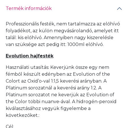
Termék információk
Professzionális festék, nem tartalmazza az előhívó
folyadékot, az külön megvásárolandó, amelyet itt
talál:
kis előhívó
. Amennyiben nagy kiszerelésle
van szüksége azt pedig itt:
1000ml előhívó
.
Evolution hajfesték
Használati utasítás: Keverjünk össze egy nem
fémből készült edényben az Evolution of the
Colort az Oxid’o-val 1:1,5 keverési arányban. A
Platinum sorozatnál a keverési arány 1:2. A
Platinum sorozatot ne keverjük az Evolution of
the Color többi nuanve-ával. A hidrogén-peroxid
kiválasztásához vegyük figyelembe a
következőket.:
Cél: