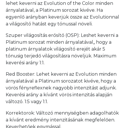
lehet keverni az Evolution of the Color minden
árnyalatával, a Platinum sorozat kivéve. Ha
egyenlő arányban keverjük össze az Evolutionnal
a világosító hatást egy tónussal növeli.
Szuper világosítás erősítő (OSP): Leshet keverni a
Platinum sorozat minden árnyalatával,, hogy a
platinum árnyalatok világosító erejét akár 5
tónusig terjedő világosításra növeljük. Maximum
keverési arány 1:1.
Red Booster: Lehet keverni az Evolution minden
árnyalatával a Platinum sorozatot kivéve, hogy a
vörös fényreflexnek nagyobb intenzitást adjunk.
Keverési arány a kívánt vörös intenzitás alapján
változó. 1:5 vagy 1:1.
Korrektorok: Változó mennyiségben adagolhatók
a kívánt eredmény intenzitásának megfelelően.
Keverhetőek egymással.