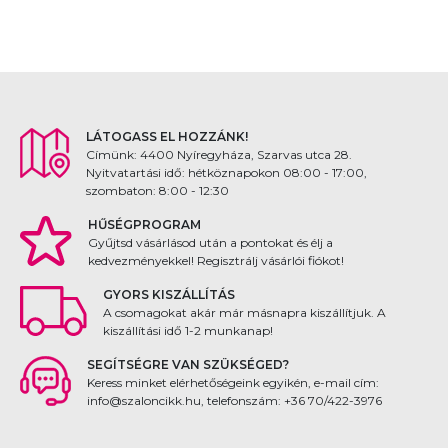
LÁTOGASS EL HOZZÁNK!
Címünk: 4400 Nyíregyháza, Szarvas utca 28.
Nyitvatartási idő: hétköznapokon 08:00 - 17:00,
szombaton: 8:00 - 12:30
HŰSÉGPROGRAM
Gyűjtsd vásárlásod után a pontokat és élj a
kedvezményekkel! Regisztrálj vásárlói fiókot!
GYORS KISZÁLLÍTÁS
A csomagokat akár már másnapra kiszállítjuk. A
kiszállítási idő 1-2 munkanap!
SEGÍTSÉGRE VAN SZÜKSÉGED?
Keress minket elérhetőségeink egyikén, e-mail cím:
info@szaloncikk.hu, telefonszám: +36 70/422-3976