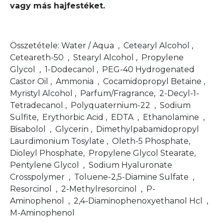
vagy más hajfestéket.
Összetétele: Water / Aqua , Cetearyl Alcohol ,
Ceteareth-50 , Stearyl Alcohol , Propylene
Glycol , 1-Dodecanol , PEG-40 Hydrogenated
Castor Oil , Ammonia , Cocamidopropyl Betaine ,
Myristyl Alcohol , Parfum/Fragrance, 2-Decyl-1-
Tetradecanol , Polyquaternium-22 , Sodium
Sulfite, Erythorbic Acid , EDTA , Ethanolamine ,
Bisabolol , Glycerin , Dimethylpabamidopropyl
Laurdimonium Tosylate , Oleth-5 Phosphate,
Dioleyl Phosphate, Propylene Glycol Stearate,
Pentylene Glycol , Sodium Hyaluronate
Crosspolymer , Toluene-2,5-Diamine Sulfate ,
Resorcinol , 2-Methylresorcinol , P-
Aminophenol , 2,4-Diaminophenoxyethanol Hcl ,
M-Aminophenol