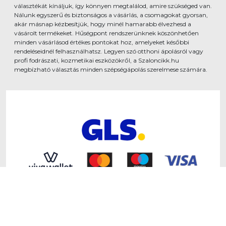
választékát kínáljuk, így könnyen megtalálod, amire szükséged van.
Nálunk egyszerű és biztonságos a vásárlás, a csomagokat gyorsan,
akár másnap kézbesítjük, hogy minél hamarabb élvezhesd a
vásárolt termékeket. Hűségpont rendszerünknek köszönhetően
minden vásárlásod értékes pontokat hoz, amelyeket későbbi
rendeléseidnél felhasználhatsz. Legyen szó otthoni ápolásról vagy
profi fodrászati, kozmetikai eszközökről, a Szaloncikk.hu
megbízható választás minden szépségápolás szerelmese számára.