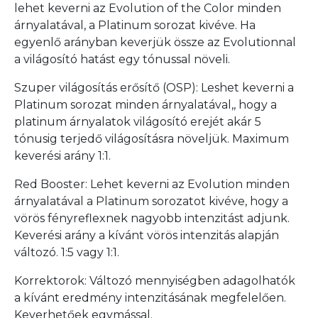
lehet keverni az Evolution of the Color minden
árnyalatával, a Platinum sorozat kivéve. Ha
egyenlő arányban keverjük össze az Evolutionnal
a világosító hatást egy tónussal növeli.
Szuper világosítás erősítő (OSP): Leshet keverni a
Platinum sorozat minden árnyalatával,, hogy a
platinum árnyalatok világosító erejét akár 5
tónusig terjedő világosításra növeljük. Maximum
keverési arány 1:1.
Red Booster: Lehet keverni az Evolution minden
árnyalatával a Platinum sorozatot kivéve, hogy a
vörös fényreflexnek nagyobb intenzitást adjunk.
Keverési arány a kívánt vörös intenzitás alapján
változó. 1:5 vagy 1:1.
Korrektorok: Változó mennyiségben adagolhatók
a kívánt eredmény intenzitásának megfelelően.
Keverhetőek egymással.