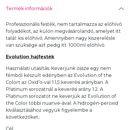
Termék információk
Professzionális festék, nem tartalmazza az előhívó
folyadékot, az külön megvásárolandó, amelyet itt
talál:
kis előhívó
. Amennyiben nagy kiszerelésle
van szüksége azt pedig itt:
1000ml előhívó
.
Evolution hajfesték
Használati utasítás: Keverjünk össze egy nem
fémből készült edényben az Evolution of the
Colort az Oxid’o-val 1:1,5 keverési arányban. A
Platinum sorozatnál a keverési arány 1:2. A
Platinum sorozatot ne keverjük az Evolution of
the Color többi nuanve-ával. A hidrogén-peroxid
kiválasztásához vegyük figyelembe a
következőket.:
Cél: