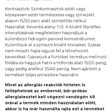
Kontrasztok: Színkontrasztok sötét vagy
közepesen sötét természetes vagy színezett
alapon 15/20 perc alatt színtelítés nélkül.
Használat: Keverési arány: 1:1,5. A kívánt féyreflex
intenzitásának megfelelően használjuk a
különböző hidrogén-peroxid koncetrátumot.
Különítsük el a színezni kívánt tincseket. Száraz
nem mosott hajra vigyük fel a létrehozott
keveréket. Csavarjuk a fürtöket termikus melírozó
fóliába és hagyjuk hatni a hőforrás alatt 15/20 perig,
vagy pedig anélkül 25/40 percig. Nem ajánlott a
terméket teljes színezésre használni.
Mivel az allergiás reakciók hirtelen is
felléphetnek az embernél, bőr-próbás
allergiatesztet kell végezni vendégén 48
órával a termék minden használatan előtt,
akkor is ha már használta rajta ezt a terméket