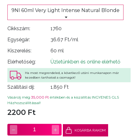
9NI 60ml Very Light Intense Natural Blonde
Cikkszám:
1760
Egységár:
36.67 Ft/ml
Kiszerelés:
60 ml
Elérhetőség:
Üzletünkben és online elérhető
Ha most megrendeled, a következő utáni munkanapon már
kezedben tarthatod a csomagot!
Szállítási díj:
1,850 Ft
Vásárolj még
35,000 Ft
értékben és a kiszállítás INGYENES GLS
Házhozszállítással!
2200 Ft
−
+
1
KOSÁRBA RAKOM