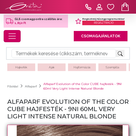
Regisztrálj hűségprogramunkba!
GLS csomagpontra szállítás ára:
REGISZTRÁCIÓ
1,850 Ft
Toggle navigation
CSOMAGAJÁNLATOK
Hajkefék
Ajak
Hajformázás
Szempilla
Alfaparf Evolution of the Color CUBE hajfesték - 9NI
Főoldal
Alfaparf
60ml Very Light Intense Natural Blonde
ALFAPARF EVOLUTION OF THE COLOR
CUBE HAJFESTÉK - 9NI 60ML VERY
LIGHT INTENSE NATURAL BLONDE