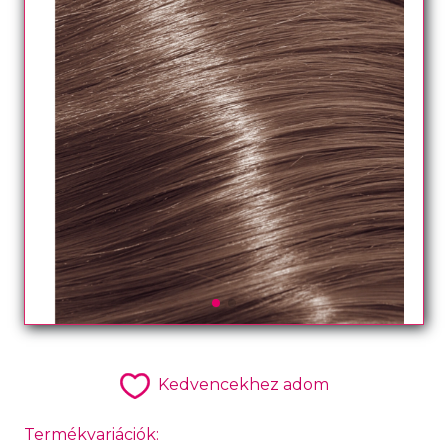
Kedvencekhez adom
Termékvariációk: