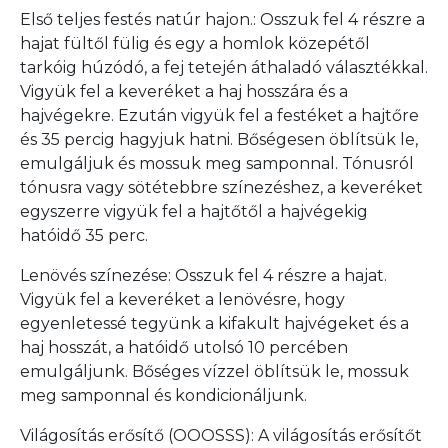
Első teljes festés natúr hajon.: Osszuk fel 4 részre a
hajat fültől fülig és egy a homlok közepétől
tarkóig húzódó, a fej tetején áthaladó választékkal.
Vigyük fel a keveréket a haj hosszára és a
hajvégekre. Ezután vigyük fel a festéket a hajtőre
és 35 percig hagyjuk hatni. Bőségesen öblítsük le,
emulgáljuk és mossuk meg samponnal. Tónusról
tónusra vagy sötétebbre színezéshez, a keveréket
egyszerre vigyük fel a hajtőtől a hajvégekig
hatóidő 35 perc.
Lenövés színezése: Osszuk fel 4 részre a hajat.
Vigyük fel a keveréket a lenövésre, hogy
egyenletessé tegyünk a kifakult hajvégeket és a
haj hosszát, a hatóidő utolsó 10 percében
emulgáljunk. Bőséges vízzel öblítsük le, mossuk
meg samponnal és kondicionáljunk.
Világosítás erősítő (OOOSSS): A világosítás erősítőt