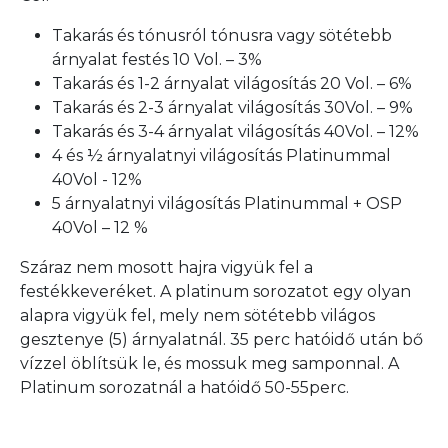
Takarás és tónusról tónusra vagy sötétebb
árnyalat festés 10 Vol. – 3%
Takarás és 1-2 árnyalat világosítás 20 Vol. – 6%
Takarás és 2-3 árnyalat világosítás 30Vol. – 9%
Takarás és 3-4 árnyalat világosítás 40Vol. – 12%
4 és ½ árnyalatnyi világosítás Platinummal
40Vol - 12%
5 árnyalatnyi világosítás Platinummal + OSP
40Vol – 12 %
Száraz nem mosott hajra vigyük fel a
festékkeveréket. A platinum sorozatot egy olyan
alapra vigyük fel, mely nem sötétebb világos
gesztenye (5) árnyalatnál. 35 perc hatóidő után bő
vízzel öblítsük le, és mossuk meg samponnal. A
Platinum sorozatnál a hatóidő 50-55perc.