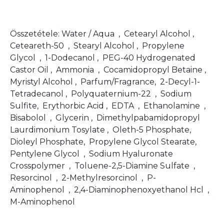
Összetétele: Water / Aqua , Cetearyl Alcohol ,
Ceteareth-50 , Stearyl Alcohol , Propylene
Glycol , 1-Dodecanol , PEG-40 Hydrogenated
Castor Oil , Ammonia , Cocamidopropyl Betaine ,
Myristyl Alcohol , Parfum/Fragrance, 2-Decyl-1-
Tetradecanol , Polyquaternium-22 , Sodium
Sulfite, Erythorbic Acid , EDTA , Ethanolamine ,
Bisabolol , Glycerin , Dimethylpabamidopropyl
Laurdimonium Tosylate , Oleth-5 Phosphate,
Dioleyl Phosphate, Propylene Glycol Stearate,
Pentylene Glycol , Sodium Hyaluronate
Crosspolymer , Toluene-2,5-Diamine Sulfate ,
Resorcinol , 2-Methylresorcinol , P-
Aminophenol , 2,4-Diaminophenoxyethanol Hcl ,
M-Aminophenol