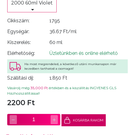
2000 60ml Violet
Cikkszám:
1795
Egységár:
36.67 Ft/ml
Kiszerelés:
60 ml
Elérhetőség:
Üzletünkben és online elérhető
Ha most megrendeled, a következő utáni munkanapon már
kezedben tarthatod a csomagot!
Szállítási díj:
1,850 Ft
Vásárolj még
35,000 Ft
értékben és a kiszállítás INGYENES GLS
Házhozszállítással!
2200 Ft
−
+
1
KOSÁRBA RAKOM