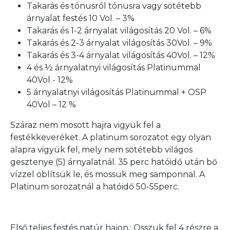
Takarás és tónusról tónusra vagy sötétebb
árnyalat festés 10 Vol. – 3%
Takarás és 1-2 árnyalat világosítás 20 Vol. – 6%
Takarás és 2-3 árnyalat világosítás 30Vol. – 9%
Takarás és 3-4 árnyalat világosítás 40Vol. – 12%
4 és ½ árnyalatnyi világosítás Platinummal
40Vol - 12%
5 árnyalatnyi világosítás Platinummal + OSP
40Vol – 12 %
Száraz nem mosott hajra vigyük fel a
festékkeveréket. A platinum sorozatot egy olyan
alapra vigyük fel, mely nem sötétebb világos
gesztenye (5) árnyalatnál. 35 perc hatóidő után bő
vízzel öblítsük le, és mossuk meg samponnal. A
Platinum sorozatnál a hatóidő 50-55perc.
Első teljes festés natúr hajon.: Osszuk fel 4 részre a