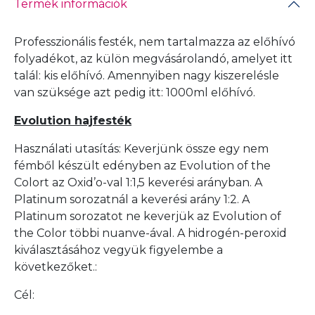
Termék információk
Professzionális festék, nem tartalmazza az előhívó
folyadékot, az külön megvásárolandó, amelyet itt
talál:
kis előhívó
. Amennyiben nagy kiszerelésle
van szüksége azt pedig itt:
1000ml előhívó
.
Evolution hajfesték
Használati utasítás: Keverjünk össze egy nem
fémből készült edényben az Evolution of the
Colort az Oxid’o-val 1:1,5 keverési arányban. A
Platinum sorozatnál a keverési arány 1:2. A
Platinum sorozatot ne keverjük az Evolution of
the Color többi nuanve-ával. A hidrogén-peroxid
kiválasztásához vegyük figyelembe a
következőket.:
Cél: