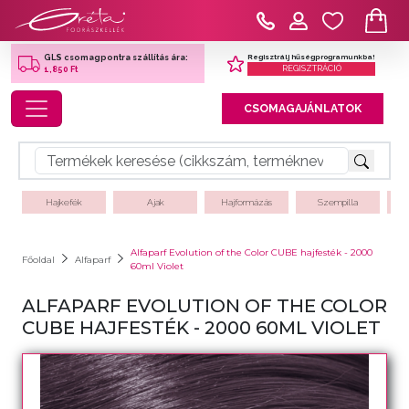
Regisztrálj hűségprogramunkba!
GLS csomagpontra szállítás ára:
REGISZTRÁCIÓ
1,850 Ft
Toggle navigation
CSOMAGAJÁNLATOK
Hajkefék
Ajak
Hajformázás
Szempilla
Alfaparf Evolution of the Color CUBE hajfesték - 2000
Főoldal
Alfaparf
60ml Violet
ALFAPARF EVOLUTION OF THE COLOR
CUBE HAJFESTÉK - 2000 60ML VIOLET