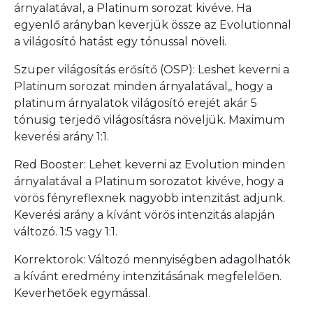
árnyalatával, a Platinum sorozat kivéve. Ha
egyenlő arányban keverjük össze az Evolutionnal
a világosító hatást egy tónussal növeli.
Szuper világosítás erősítő (OSP): Leshet keverni a
Platinum sorozat minden árnyalatával,, hogy a
platinum árnyalatok világosító erejét akár 5
tónusig terjedő világosításra növeljük. Maximum
keverési arány 1:1.
Red Booster: Lehet keverni az Evolution minden
árnyalatával a Platinum sorozatot kivéve, hogy a
vörös fényreflexnek nagyobb intenzitást adjunk.
Keverési arány a kívánt vörös intenzitás alapján
változó. 1:5 vagy 1:1.
Korrektorok: Változó mennyiségben adagolhatók
a kívánt eredmény intenzitásának megfelelően.
Keverhetőek egymással.