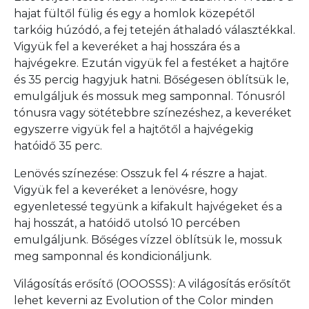
hajat fültől fülig és egy a homlok közepétől
tarkóig húzódó, a fej tetején áthaladó választékkal.
Vigyük fel a keveréket a haj hosszára és a
hajvégekre. Ezután vigyük fel a festéket a hajtőre
és 35 percig hagyjuk hatni. Bőségesen öblítsük le,
emulgáljuk és mossuk meg samponnal. Tónusról
tónusra vagy sötétebbre színezéshez, a keveréket
egyszerre vigyük fel a hajtőtől a hajvégekig
hatóidő 35 perc.
Lenövés színezése: Osszuk fel 4 részre a hajat.
Vigyük fel a keveréket a lenövésre, hogy
egyenletessé tegyünk a kifakult hajvégeket és a
haj hosszát, a hatóidő utolsó 10 percében
emulgáljunk. Bőséges vízzel öblítsük le, mossuk
meg samponnal és kondicionáljunk.
Világosítás erősítő (OOOSSS): A világosítás erősítőt
lehet keverni az Evolution of the Color minden