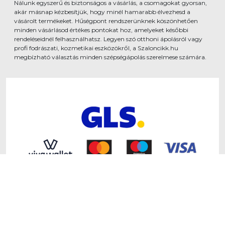
Nálunk egyszerű és biztonságos a vásárlás, a csomagokat gyorsan,
akár másnap kézbesítjük, hogy minél hamarabb élvezhesd a
vásárolt termékeket. Hűségpont rendszerünknek köszönhetően
minden vásárlásod értékes pontokat hoz, amelyeket későbbi
rendeléseidnél felhasználhatsz. Legyen szó otthoni ápolásról vagy
profi fodrászati, kozmetikai eszközökről, a Szaloncikk.hu
megbízható választás minden szépségápolás szerelmese számára.