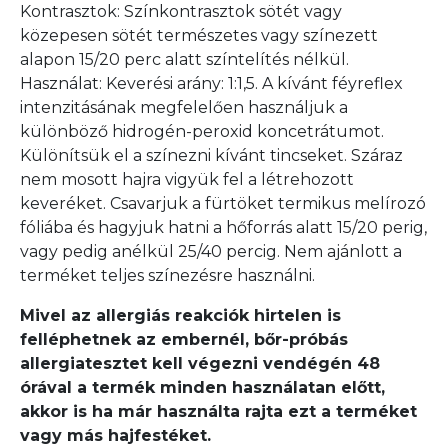
Kontrasztok: Színkontrasztok sötét vagy
közepesen sötét természetes vagy színezett
alapon 15/20 perc alatt színtelítés nélkül.
Használat: Keverési arány: 1:1,5. A kívánt féyreflex
intenzitásának megfelelően használjuk a
különböző hidrogén-peroxid koncetrátumot.
Különítsük el a színezni kívánt tincseket. Száraz
nem mosott hajra vigyük fel a létrehozott
keveréket. Csavarjuk a fürtöket termikus melírozó
fóliába és hagyjuk hatni a hőforrás alatt 15/20 perig,
vagy pedig anélkül 25/40 percig. Nem ajánlott a
terméket teljes színezésre használni.
Mivel az allergiás reakciók hirtelen is
felléphetnek az embernél, bőr-próbás
allergiatesztet kell végezni vendégén 48
órával a termék minden használatan előtt,
akkor is ha már használta rajta ezt a terméket
vagy más hajfestéket.