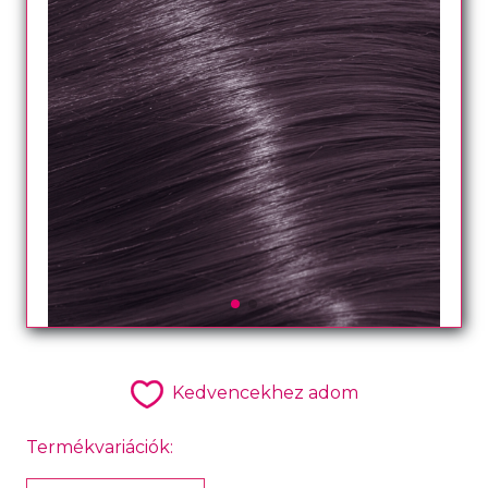
Kedvencekhez adom
Termékvariációk: