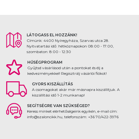
LÁTOGASS EL HOZZÁNK!
Címünk: 4400 Nyíregyháza, Szarvas utca 28.
Nyitvatartási idő: hétköznapokon 08:00 - 17:00,
szombaton: 8:00 - 12:30
HŰSÉGPROGRAM
Gyűjtsd vásárlásod után a pontokat és élj a
kedvezményekkel! Regisztrálj vásárlói fiókot!
GYORS KISZÁLLÍTÁS
A csomagokat akár már másnapra kiszállítjuk. A
kiszállítási idő 1-2 munkanap!
SEGÍTSÉGRE VAN SZÜKSÉGED?
Keress minket elérhetőségeink egyikén, e-mail cím:
info@szaloncikk.hu, telefonszám: +36 70/422-3976