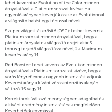
lehet keverni az Evolution of the Color minden
árnyalatával, a Platinum sorozat kivéve. Ha
egyenlő arányban keverjük össze az Evolutionnal
a világosító hatást egy tónussal növeli.
Szuper világosítás erősítő (OSP): Leshet keverni a
Platinum sorozat minden árnyalatával,, hogy a
platinum árnyalatok világosító erejét akár 5
tónusig terjedő világosításra növeljük. Maximum
keverési arány 1:1.
Red Booster: Lehet keverni az Evolution minden
árnyalatával a Platinum sorozatot kivéve, hogy a
vörös fényreflexnek nagyobb intenzitást adjunk.
Keverési arány a kívánt vörös intenzitás alapján
változó. 1:5 vagy 1:1.
Korrektorok: Változó mennyiségben adagolhatók
a kívánt eredmény intenzitásának megfelelően.
Keverhetőek egymással.