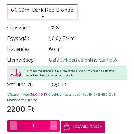
6.6 60ml Dark Red Blonde
Cikkszám:
1718
Egységár:
36.67 Ft/ml
Kiszerelés:
60 ml
Elérhetőség:
Üzletünkben és online elérhető
Ha most megrendeled, a következő utáni munkanapon már
kezedben tarthatod a csomagot!
Szállítási díj:
1,850 Ft
Vásárolj még
35,000 Ft
értékben és a kiszállítás INGYENES GLS
Házhozszállítással!
2200 Ft
−
+
1
KOSÁRBA RAKOM