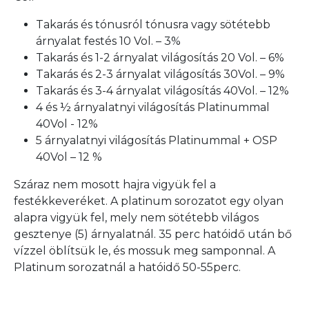
Takarás és tónusról tónusra vagy sötétebb
árnyalat festés 10 Vol. – 3%
Takarás és 1-2 árnyalat világosítás 20 Vol. – 6%
Takarás és 2-3 árnyalat világosítás 30Vol. – 9%
Takarás és 3-4 árnyalat világosítás 40Vol. – 12%
4 és ½ árnyalatnyi világosítás Platinummal
40Vol - 12%
5 árnyalatnyi világosítás Platinummal + OSP
40Vol – 12 %
Száraz nem mosott hajra vigyük fel a
festékkeveréket. A platinum sorozatot egy olyan
alapra vigyük fel, mely nem sötétebb világos
gesztenye (5) árnyalatnál. 35 perc hatóidő után bő
vízzel öblítsük le, és mossuk meg samponnal. A
Platinum sorozatnál a hatóidő 50-55perc.