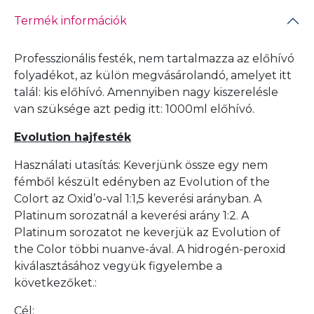
Termék információk
Professzionális festék, nem tartalmazza az előhívó
folyadékot, az külön megvásárolandó, amelyet itt
talál:
kis előhívó
. Amennyiben nagy kiszerelésle
van szüksége azt pedig itt:
1000ml előhívó
.
Evolution hajfesték
Használati utasítás: Keverjünk össze egy nem
fémből készült edényben az Evolution of the
Colort az Oxid’o-val 1:1,5 keverési arányban. A
Platinum sorozatnál a keverési arány 1:2. A
Platinum sorozatot ne keverjük az Evolution of
the Color többi nuanve-ával. A hidrogén-peroxid
kiválasztásához vegyük figyelembe a
következőket.:
Cél: