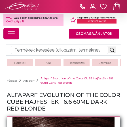
Regisztrálj hűségprogramunkba!
GLS csomagpontra szállítás ára:
REGISZTRÁCIÓ
1,850 Ft
Toggle navigation
CSOMAGAJÁNLATOK
Hajkefék
Ajak
Hajformázás
Szempilla
Alfaparf Evolution of the Color CUBE hajfesték - 6.6
Főoldal
Alfaparf
60ml Dark Red Blonde
ALFAPARF EVOLUTION OF THE COLOR
CUBE HAJFESTÉK - 6.6 60ML DARK
RED BLONDE