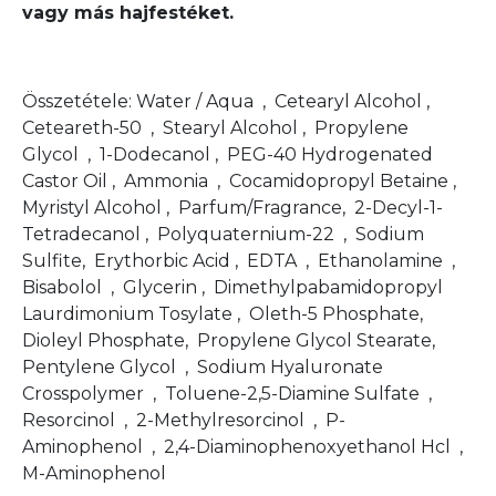
vagy más hajfestéket.
Összetétele: Water / Aqua , Cetearyl Alcohol ,
Ceteareth-50 , Stearyl Alcohol , Propylene
Glycol , 1-Dodecanol , PEG-40 Hydrogenated
Castor Oil , Ammonia , Cocamidopropyl Betaine ,
Myristyl Alcohol , Parfum/Fragrance, 2-Decyl-1-
Tetradecanol , Polyquaternium-22 , Sodium
Sulfite, Erythorbic Acid , EDTA , Ethanolamine ,
Bisabolol , Glycerin , Dimethylpabamidopropyl
Laurdimonium Tosylate , Oleth-5 Phosphate,
Dioleyl Phosphate, Propylene Glycol Stearate,
Pentylene Glycol , Sodium Hyaluronate
Crosspolymer , Toluene-2,5-Diamine Sulfate ,
Resorcinol , 2-Methylresorcinol , P-
Aminophenol , 2,4-Diaminophenoxyethanol Hcl ,
M-Aminophenol