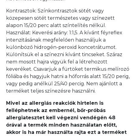
Kontrasztok: Színkontrasztok sötét vagy
közepesen sötét természetes vagy színezett
alapon 15/20 perc alatt színtelítés nélkül.
Használat: Keverési arány: 1:1,5. A kívánt féyreflex
intenzitásának megfelelően használjuk a
különböző hidrogén-peroxid koncetrátumot.
Különítsük el a színezni kívánt tincseket. Száraz
nem mosott hajra vigyük fel a létrehozott
keveréket. Csavarjuk a fürtöket termikus melírozó
fóliába és hagyjuk hatni a hőforrás alatt 15/20 perig,
vagy pedig anélkül 25/40 percig. Nem ajánlott a
terméket teljes színezésre használni.
Mivel az allergiás reakciók hirtelen is
felléphetnek az embernél, bőr-próbás
allergiatesztet kell végezni vendégén 48
órával a termék minden használatan előtt,
akkor is ha már használta rajta ezt a terméket