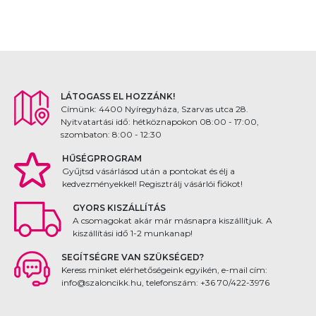
LÁTOGASS EL HOZZÁNK!
Címünk: 4400 Nyíregyháza, Szarvas utca 28.
Nyitvatartási idő: hétköznapokon 08:00 - 17:00,
szombaton: 8:00 - 12:30
HŰSÉGPROGRAM
Gyűjtsd vásárlásod után a pontokat és élj a
kedvezményekkel! Regisztrálj vásárlói fiókot!
GYORS KISZÁLLÍTÁS
A csomagokat akár már másnapra kiszállítjuk. A
kiszállítási idő 1-2 munkanap!
SEGÍTSÉGRE VAN SZÜKSÉGED?
Keress minket elérhetőségeink egyikén, e-mail cím:
info@szaloncikk.hu, telefonszám: +36 70/422-3976