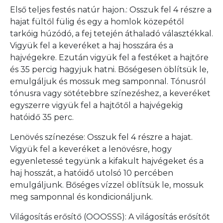
Első teljes festés natúr hajon.: Osszuk fel 4 részre a
hajat fültől fülig és egy a homlok közepétől
tarkóig húzódó, a fej tetején áthaladó választékkal.
Vigyük fel a keveréket a haj hosszára és a
hajvégekre. Ezután vigyük fel a festéket a hajtőre
és 35 percig hagyjuk hatni. Bőségesen öblítsük le,
emulgáljuk és mossuk meg samponnal. Tónusról
tónusra vagy sötétebbre színezéshez, a keveréket
egyszerre vigyük fel a hajtőtől a hajvégekig
hatóidő 35 perc.
Lenövés színezése: Osszuk fel 4 részre a hajat.
Vigyük fel a keveréket a lenövésre, hogy
egyenletessé tegyünk a kifakult hajvégeket és a
haj hosszát, a hatóidő utolsó 10 percében
emulgáljunk. Bőséges vízzel öblítsük le, mossuk
meg samponnal és kondicionáljunk.
Világosítás erősítő (OOOSSS): A világosítás erősítőt