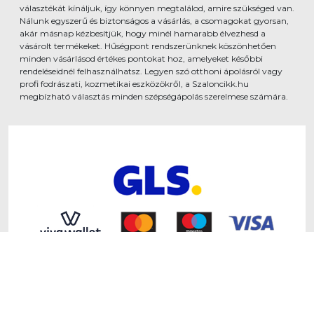
választékát kínáljuk, így könnyen megtalálod, amire szükséged van.
Nálunk egyszerű és biztonságos a vásárlás, a csomagokat gyorsan,
akár másnap kézbesítjük, hogy minél hamarabb élvezhesd a
vásárolt termékeket. Hűségpont rendszerünknek köszönhetően
minden vásárlásod értékes pontokat hoz, amelyeket későbbi
rendeléseidnél felhasználhatsz. Legyen szó otthoni ápolásról vagy
profi fodrászati, kozmetikai eszközökről, a Szaloncikk.hu
megbízható választás minden szépségápolás szerelmese számára.