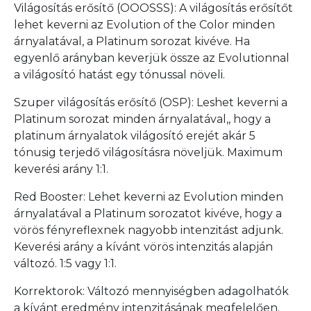
Világosítás erősítő (OOOSSS): A világosítás erősítőt
lehet keverni az Evolution of the Color minden
árnyalatával, a Platinum sorozat kivéve. Ha
egyenlő arányban keverjük össze az Evolutionnal
a világosító hatást egy tónussal növeli.
Szuper világosítás erősítő (OSP): Leshet keverni a
Platinum sorozat minden árnyalatával,, hogy a
platinum árnyalatok világosító erejét akár 5
tónusig terjedő világosításra növeljük. Maximum
keverési arány 1:1.
Red Booster: Lehet keverni az Evolution minden
árnyalatával a Platinum sorozatot kivéve, hogy a
vörös fényreflexnek nagyobb intenzitást adjunk.
Keverési arány a kívánt vörös intenzitás alapján
változó. 1:5 vagy 1:1.
Korrektorok: Változó mennyiségben adagolhatók
a kívánt eredmény intenzitásának megfelelően.