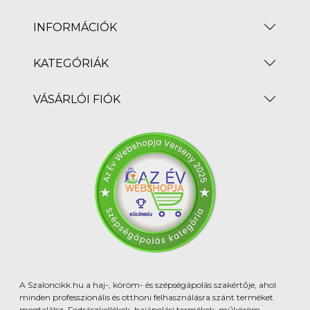
INFORMÁCIÓK
KATEGÓRIÁK
VÁSÁRLÓI FIÓK
A Szaloncikk.hu a haj-, köröm- és szépségápolás szakértője, ahol
minden professzionális és otthoni felhasználásra szánt terméket
megtalálsz. Fodrászkellékek, hajápolási termékek, műköröm-