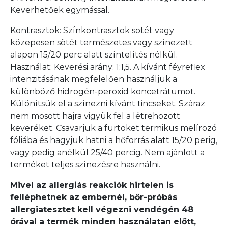
Keverhetőek egymással.
Kontrasztok: Színkontrasztok sötét vagy
közepesen sötét természetes vagy színezett
alapon 15/20 perc alatt színtelítés nélkül.
Használat: Keverési arány: 1:1,5. A kívánt féyreflex
intenzitásának megfelelően használjuk a
különböző hidrogén-peroxid koncetrátumot.
Különítsük el a színezni kívánt tincseket. Száraz
nem mosott hajra vigyük fel a létrehozott
keveréket. Csavarjuk a fürtöket termikus melírozó
fóliába és hagyjuk hatni a hőforrás alatt 15/20 perig,
vagy pedig anélkül 25/40 percig. Nem ajánlott a
terméket teljes színezésre használni.
Mivel az allergiás reakciók hirtelen is
felléphetnek az embernél, bőr-próbás
allergiatesztet kell végezni vendégén 48
órával a termék minden használatan előtt,