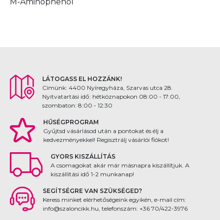
M-Aminophenol
LÁTOGASS EL HOZZÁNK!
Címünk: 4400 Nyíregyháza, Szarvas utca 28.
Nyitvatartási idő: hétköznapokon 08:00 - 17:00,
szombaton: 8:00 - 12:30
HŰSÉGPROGRAM
Gyűjtsd vásárlásod után a pontokat és élj a
kedvezményekkel! Regisztrálj vásárlói fiókot!
GYORS KISZÁLLÍTÁS
A csomagokat akár már másnapra kiszállítjuk. A
kiszállítási idő 1-2 munkanap!
SEGÍTSÉGRE VAN SZÜKSÉGED?
Keress minket elérhetőségeink egyikén, e-mail cím:
info@szaloncikk.hu, telefonszám: +36 70/422-3976