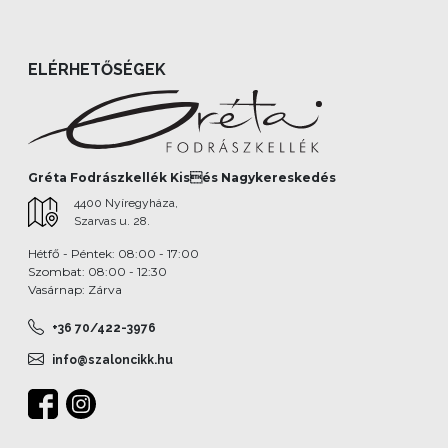
ELÉRHETŐSÉGEK
Gréta Fodrászkellék Kisés Nagykereskedés
4400 Nyíregyháza,
Szarvas u. 28.
Hétfő - Péntek: 08:00 - 17:00
Szombat: 08:00 - 12:30
Vasárnap: Zárva
+36 70/422-3976
info@szaloncikk.hu