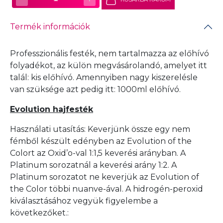
Termék információk
Professzionális festék, nem tartalmazza az előhívó
folyadékot, az külön megvásárolandó, amelyet itt
talál:
kis előhívó
. Amennyiben nagy kiszerelésle
van szüksége azt pedig itt:
1000ml előhívó
.
Evolution hajfesték
Használati utasítás: Keverjünk össze egy nem
fémből készült edényben az Evolution of the
Colort az Oxid’o-val 1:1,5 keverési arányban. A
Platinum sorozatnál a keverési arány 1:2. A
Platinum sorozatot ne keverjük az Evolution of
the Color többi nuanve-ával. A hidrogén-peroxid
kiválasztásához vegyük figyelembe a
következőket.: