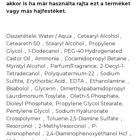
akkor is ha már használta rajta ezt a terméket
vagy más hajfestéket.
Összetétele: Water / Aqua , Cetearyl Alcohol ,
Ceteareth-50 , Stearyl Alcohol , Propylene
Glycol , 1-Dodecanol , PEG-40 Hydrogenated
Castor Oil , Ammonia , Cocamidopropyl Betaine ,
Myristyl Alcohol , Parfum/Fragrance, 2-Decyl-1-
Tetradecanol , Polyquaternium-22 , Sodium
Sulfite, Erythorbic Acid , EDTA , Ethanolamine ,
Bisabolol , Glycerin , Dimethylpabamidopropyl
Laurdimonium Tosylate , Oleth-5 Phosphate,
Dioleyl Phosphate, Propylene Glycol Stearate,
Pentylene Glycol , Sodium Hyaluronate
Crosspolymer , Toluene-2,5-Diamine Sulfate ,
Resorcinol , 2-Methylresorcinol , P-
Aminophenol , 2,4-Diaminophenoxyethanol Hcl ,