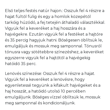
Első teljes festés natúr hajon.: Osszuk fel 4 részre a
hajat fültől fülig és egy a homlok közepétől
tarkóig húzódó, a fej tetején áthaladó választékkal.
Vigyük fel a keveréket a haj hosszára és a
hajvégekre. Ezután vigyük fel a festéket a hajtőre
és 35 percig hagyjuk hatni. Bőségesen öblítsük le,
emulgáljuk és mossuk meg samponnal. Tónusról
tónusra vagy sötétebbre színezéshez, a keveréket
egyszerre vigyük fel a hajtőtől a hajvégekig
hatóidő 35 perc.
Lenövés színezése: Osszuk fel 4 részre a hajat.
Vigyük fel a keveréket a lenövésre, hogy
egyenletessé tegyünk a kifakult hajvégeket és a
haj hosszát, a hatóidő utolsó 10 percében
emulgáljunk. Bőséges vízzel öblítsük le, mossuk
meg samponnal és kondicionáljunk.