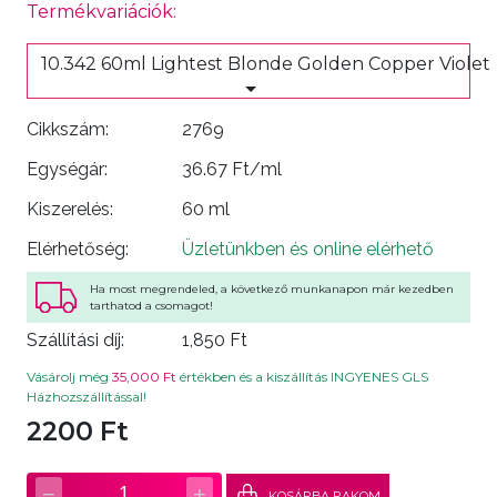
Termékvariációk:
10.342 60ml Lightest Blonde Golden Copper Violet
Cikkszám:
2769
Egységár:
36.67 Ft/ml
Kiszerelés:
60 ml
Elérhetőség:
Üzletünkben és online elérhető
Ha most megrendeled, a következő munkanapon már kezedben
tarthatod a csomagot!
Szállítási díj:
1,850 Ft
Vásárolj még
35,000 Ft
értékben és a kiszállítás INGYENES GLS
Házhozszállítással!
2200 Ft
−
+
1
KOSÁRBA RAKOM