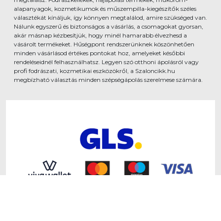
alapanyagok, kozmetikumok és műszempilla-kiegészítők széles
választékát kínáljuk, így könnyen megtalálod, amire szükséged van.
Nálunk egyszerű és biztonságos a vásárlás, a csomagokat gyorsan,
akár másnap kézbesítjük, hogy minél hamarabb élvezhesd a
vásárolt termékeket. Hűségpont rendszerünknek köszönhetően
minden vásárlásod értékes pontokat hoz, amelyeket későbbi
rendeléseidnél felhasználhatsz. Legyen szó otthoni ápolásról vagy
profi fodrászati, kozmetikai eszközökről, a Szaloncikk.hu
megbízható választás minden szépségápolás szerelmese számára.