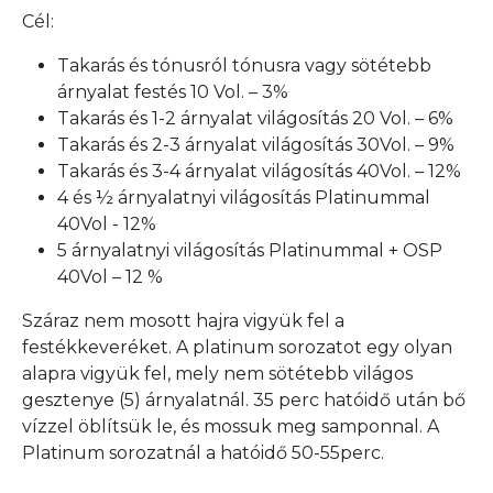
Cél:
Takarás és tónusról tónusra vagy sötétebb
árnyalat festés 10 Vol. – 3%
Takarás és 1-2 árnyalat világosítás 20 Vol. – 6%
Takarás és 2-3 árnyalat világosítás 30Vol. – 9%
Takarás és 3-4 árnyalat világosítás 40Vol. – 12%
4 és ½ árnyalatnyi világosítás Platinummal
40Vol - 12%
5 árnyalatnyi világosítás Platinummal + OSP
40Vol – 12 %
Száraz nem mosott hajra vigyük fel a
festékkeveréket. A platinum sorozatot egy olyan
alapra vigyük fel, mely nem sötétebb világos
gesztenye (5) árnyalatnál. 35 perc hatóidő után bő
vízzel öblítsük le, és mossuk meg samponnal. A
Platinum sorozatnál a hatóidő 50-55perc.