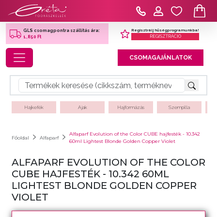
Regisztrálj hűségprogramunkba!
GLS csomagpontra szállítás ára:
REGISZTRÁCIÓ
1,850 Ft
Toggle navigation
CSOMAGAJÁNLATOK
Hajkefék
Ajak
Hajformázás
Szempilla
Alfaparf Evolution of the Color CUBE hajfesték - 10.342
Főoldal
Alfaparf
60ml Lightest Blonde Golden Copper Violet
ALFAPARF EVOLUTION OF THE COLOR
CUBE HAJFESTÉK - 10.342 60ML
LIGHTEST BLONDE GOLDEN COPPER
VIOLET