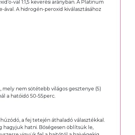
d’o-val 1:1,5 keverési arányban. A Platinum
ve-ával. A hidrogén-peroxid kiválasztásához
l, mely nem sötétebb világos gesztenye (5)
ál a hatóidő 50-55perc.
g húzódó, a fej tetején áthaladó választékkal.
ig hagyjuk hatni. Bőségesen öblítsük le,
zerre vigyük fel a hajtőtől a hajvégekig