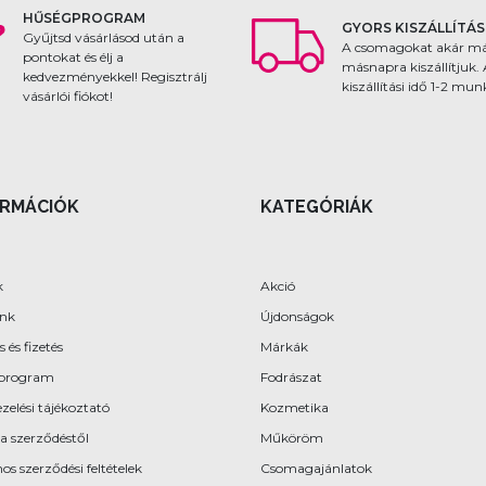
HŰSÉGPROGRAM
GYORS KISZÁLLÍTÁS
Gyűjtsd vásárlásod után a
A csomagokat akár m
pontokat és élj a
másnapra kiszállítjuk.
kedvezményekkel! Regisztrálj
kiszállítási idő 1-2 mu
vásárlói fiókot!
ORMÁCIÓK
KATEGÓRIÁK
k
Akció
ünk
Újdonságok
s és fizetés
Márkák
program
Fodrászat
zelési tájékoztató
Kozmetika
 a szerződéstől
Műköröm
os szerződési feltételek
Csomagajánlatok