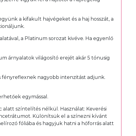
együnk a kifakult hajvégeket és a haj hosszát, a
ionáljunk.
yalatával, a Platinum sorozat kivéve. Ha egyenlő
um árnyalatok világosító erejét akár 5 tónusig
s fényreflexnek nagyobb intenzitást adjunk.
erhetőek egymással.
latt színtelítés nélkül. Használat: Keverési
ncetrátumot. Különítsük el a színezni kívánt
lírozó fóliába és hagyjuk hatni a hőforrás alatt