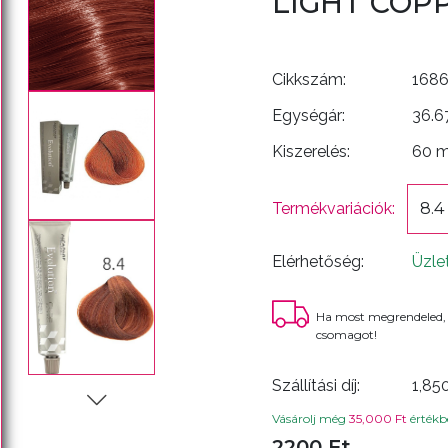
LIGHT COP
Cikkszám:
168
Egységár:
36.6
Kiszerelés:
60 
Termékvariációk:
8.4
Elérhetőség:
Üzle
Ha most megrendeled,
csomagot!
Szállítási díj:
1,85
Vásárolj még
35,000 Ft
értékbe
2200 Ft