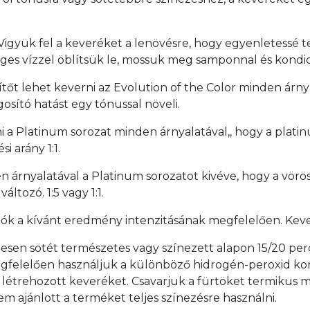
 Vigyük fel a keveréket a lenövésre, hogy egyenletessé t
ges vízzel öblítsük le, mossuk meg samponnal és kondic
sítőt lehet keverni az Evolution of the Color minden árn
osító hatást egy tónussal növeli.
i a Platinum sorozat minden árnyalatával,, hogy a platin
i arány 1:1.
n árnyalatával a Platinum sorozatot kivéve, hogy a vörö
áltozó. 1:5 vagy 1:1.
ók a kívánt eredmény intenzitásának megfelelően. Kev
sen sötét természetes vagy színezett alapon 15/20 perc a
k megfelelően használjuk a különböző hidrogén-peroxid ko
 létrehozott keveréket. Csavarjuk a fürtöket termikus me
em ajánlott a terméket teljes színezésre használni.