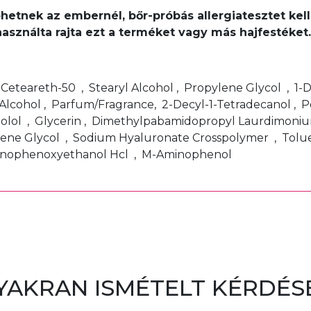
léphetnek az embernél, bőr-próbás allergiatesztet k
használta rajta ezt a terméket vagy más hajfestéke
, Ceteareth-50 , Stearyl Alcohol , Propylene Glycol , 1
Alcohol , Parfum/Fragrance, 2-Decyl-1-Tetradecanol , 
bolol , Glycerin , Dimethylpabamidopropyl Laurdimoniu
ene Glycol , Sodium Hyaluronate Crosspolymer , Toluen
minophenoxyethanol Hcl , M-Aminophenol
YAKRAN ISMÉTELT KÉRDÉS