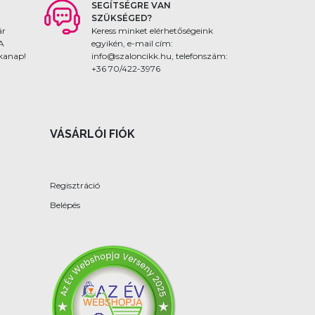
SEGÍTSÉGRE VAN
SZÜKSÉGED?
ár
Keress minket elérhetőségeink
 A
egyikén, e-mail cím:
nkanap!
info@szaloncikk.hu, telefonszám:
+36 70/422-3976
VÁSÁRLÓI FIÓK
Regisztráció
Belépés