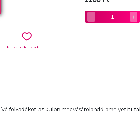
−
+
1
Kedvencekhez adom
hívó folyadékot, az külön megvásárolandó, amelyet itt tal