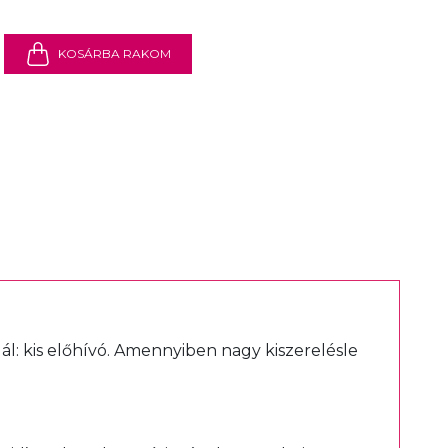
KOSÁRBA RAKOM
ál:
kis előhívó
. Amennyiben nagy kiszerelésle