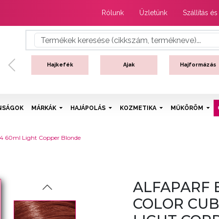
Rólunk
Üzletünk
Szállítás és
Hajkefék
Ajak
Hajformázás
Previous
NSÁGOK
MÁRKÁK
HAJÁPOLÁS
KOZMETIKA
MŰKÖRÖM
8.4 60ml Light Copper Blonde
ALFAPARF 
COLOR CUBE