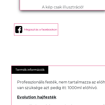
A kép csak illusztráció!
Megosztás a facebookon
Termék információk
Professzionális festék, nem tartalmazza az elő
van szüksége azt pedig itt:
1000ml előhívó
.
Evolution hajfesték