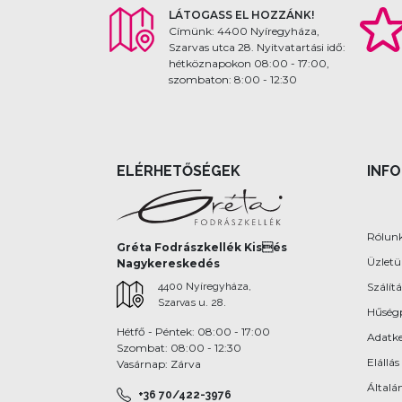
LÁTOGASS EL HOZZÁNK!
Címünk: 4400 Nyíregyháza,
Szarvas utca 28. Nyitvatartási idő:
hétköznapokon 08:00 - 17:00,
szombaton: 8:00 - 12:30
ELÉRHETŐSÉGEK
INF
Rólun
Gréta Fodrászkellék Kisés
Üzlet
Nagykereskedés
4400 Nyíregyháza,
Szálítá
Szarvas u. 28.
Hűség
Hétfő - Péntek: 08:00 - 17:00
Adatke
Szombat: 08:00 - 12:30
Elállás
Vasárnap: Zárva
Általán
+36 70/422-3976