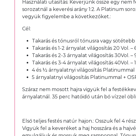
Használati utasítás: Keverjünk össze egy nem f
sorozatnál a keverési arány 1:2. A Platinum so
vegyük figyelembe a következőket.:
Cél:
Takarás és tónusról tónusra vagy sötétebb á
Takarás és 1-2 árnyalat világosítás 20 Vol. –
Takarás és 2-3 árnyalat világosítás 30Vol. –
Takarás és 3-4 árnyalat világosítás 40Vol. –
4 és ½ árnyalatnyi világosítás Platinummal
5 árnyalatnyi világosítás Platinummal + OS
Száraz nem mosott hajra vigyük fel a festékkev
árnyalatnál. 35 perc hatóidő után bő vízzel öb
Első teljes festés natúr hajon.: Osszuk fel 4 ré
Vigyük fel a keveréket a haj hosszára és a hajv
emulgáljuk és mossuk meg samponnal. Tónusról