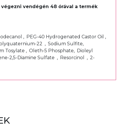
ell végezni vendégén 48 órával a termék
t.
-Dodecanol , PEG-40 Hydrogenated Castor Oil ,
Polyquaternium-22 , Sodium Sulfite,
m Tosylate , Oleth-5 Phosphate, Dioleyl
e-2,5-Diamine Sulfate , Resorcinol , 2-
EK