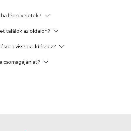
ba lépni veletek?
t találok az oldalon?
zésre a visszaküldéshez?
a csomagajánlat?