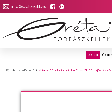
info@szaloncikk.hu
AKCIÓ
ÚJDO
Főoldal
Alfaparf
Alfaparf Evolution of the Color CUBE hajfesték - 