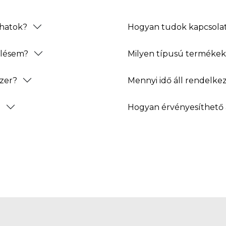
thatok?
Hogyan tudok kapcsolat
elésem?
Milyen típusú termékeke
zer?
Mennyi idő áll rendelke
?
Hogyan érvényesíthető 