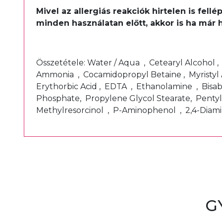
Mivel az allergiás reakciók hirtelen is fel
minden használatan előtt, akkor is ha már 
Összetétele: Water / Aqua , Cetearyl Alcohol 
Ammonia , Cocamidopropyl Betaine , Myristyl 
Erythorbic Acid , EDTA , Ethanolamine , Bisa
Phosphate, Propylene Glycol Stearate, Pentyl
Methylresorcinol , P-Aminophenol , 2,4-Dia
G