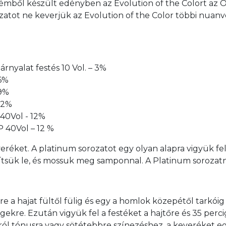
émből készült edényben az Evolution of the Colort az Oxi
rozatot ne keverjük az Evolution of the Color többi nuan
rnyalat festés 10 Vol. – 3%
 6%
 9%
 12%
 40Vol - 12%
P 40Vol – 12 %
eréket. A platinum sorozatot egy olyan alapra vigyük fe
lítsük le, és mossuk meg samponnal. A Platinum sorozatn
szre a hajat fültől fülig és egy a homlok közepétől tarkói
égekre. Ezután vigyük fel a festéket a hajtőre és 35 perc
 tónusra vagy sötétebbre színezéshez, a keveréket egys