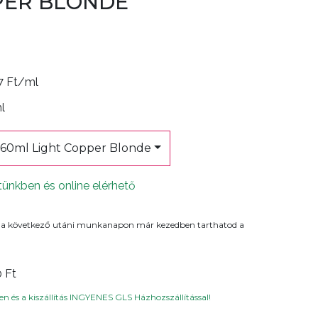
PER BLONDE
6
7 Ft/ml
ml
 60ml Light Copper Blonde
tünkben és online elérhető
 a következő utáni munkanapon már kezedben tarthatod a
0 Ft
n és a kiszállítás INGYENES GLS Házhozszállítással!