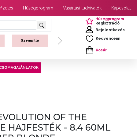
 fizetés
Hűségprogram
Vásárlási tudnivalók
Kapcsolat
Hűségprogram
Regisztráció
Bejelentkezés
Kedvenceim
Szempilla
Next
Kosár
CSOMAGAJÁNLATOK
EVOLUTION OF THE
 HAJFESTÉK - 8.4 60ML