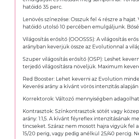
hatóidő 35 perc.
Lenövés színezése: Osszuk fel 4 részre a hajat.
hatóidő utolsó 10 percében emulgáljunk. Bősé
Világosítás erősítő (OOOSSS): A világosítás erő
arányban keverjük össze az Evolutionnal a világ
Szuper világosítás erősítő (OSP): Leshet kevern
terjedő világosításra növeljük. Maximum keverés
Red Booster: Lehet keverni az Evolution minde
Keverési arány a kívánt vörös intenzitás alapján v
Korrektorok: Változó mennyiségben adagolhat
Kontrasztok: Színkontrasztok sötét vagy közepe
arány: 1:1,5. A kívánt féyreflex intenzitásána
tincseket. Száraz nem mosott hajra vigyük fel a
15/20 perig, vagy pedig anélkül 25/40 percig. N