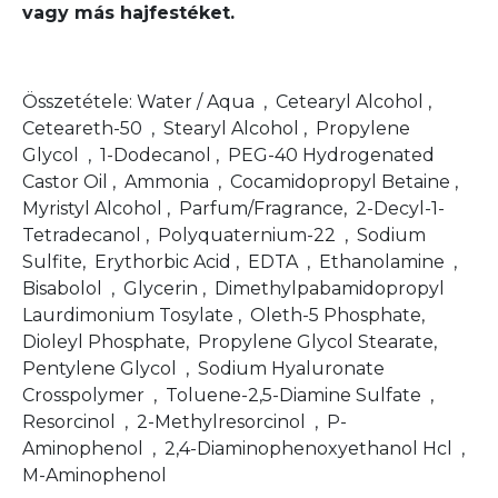
vagy más hajfestéket.
Összetétele: Water / Aqua , Cetearyl Alcohol ,
Ceteareth-50 , Stearyl Alcohol , Propylene
Glycol , 1-Dodecanol , PEG-40 Hydrogenated
Castor Oil , Ammonia , Cocamidopropyl Betaine ,
Myristyl Alcohol , Parfum/Fragrance, 2-Decyl-1-
Tetradecanol , Polyquaternium-22 , Sodium
Sulfite, Erythorbic Acid , EDTA , Ethanolamine ,
Bisabolol , Glycerin , Dimethylpabamidopropyl
Laurdimonium Tosylate , Oleth-5 Phosphate,
Dioleyl Phosphate, Propylene Glycol Stearate,
Pentylene Glycol , Sodium Hyaluronate
Crosspolymer , Toluene-2,5-Diamine Sulfate ,
Resorcinol , 2-Methylresorcinol , P-
Aminophenol , 2,4-Diaminophenoxyethanol Hcl ,
M-Aminophenol