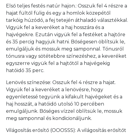
Első teljes festés natúr hajon.: Osszuk fel 4 részre a
hajat fültől fülig és egy a homlok közepétől
tarkóig húzódó, a fej tetején áthaladó választékkal.
Vigyük fel a keveréket a haj hosszára és a
hajvégekre. Ezután vigyük fel a festéket a hajtőre
és 35 percig hagyjuk hatni. Bőségesen öblítsük le,
emulgáljuk és mossuk meg samponnal. Tónusról
tónusra vagy sötétebbre színezéshez, a keveréket
egyszerre vigyük fel a hajtőtől a hajvégekig
hatóidő 35 perc.
Lenövés színezése: Osszuk fel 4 részre a hajat.
Vigyük fel a keveréket a lenövésre, hogy
egyenletessé tegyünk a kifakult hajvégeket és a
haj hosszát, a hatóidő utolsó 10 percében
emulgáljunk. Bőséges vízzel öblítsük le, mossuk
meg samponnal és kondicionáljunk.
Világosítás erősítő (OOOSSS): A világosítás erősítőt