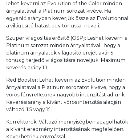
lehet keverni az Evolution of the Color minden
árnyalatával, a Platinum sorozat kivéve. Ha
egyenlő arányban keverjük össze az Evolutionnal
a világosító hatást egy tónussal növeli.
Szuper világosítás erősítő (OSP): Leshet keverni a
Platinum sorozat minden árnyalatával,, hogy a
platinum árnyalatok világosító erejét akár 5
tónusig terjedő világosításra növeljük. Maximum
keverési arány 1:1.
Red Booster: Lehet keverni az Evolution minden
árnyalatával a Platinum sorozatot kivéve, hogy a
vörös fényreflexnek nagyobb intenzitást adjunk.
Keverési arány a kívánt vörös intenzitás alapján
változó. 1:5 vagy 1:1.
Korrektorok: Változó mennyiségben adagolhatók
a kívánt eredmény intenzitásának megfelelően.
Keverhetőek egymással.