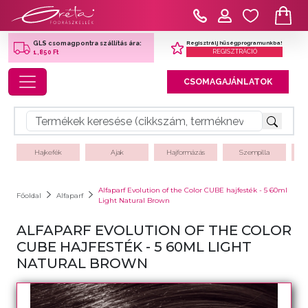
Regisztrálj hűségprogramunkba!
GLS csomagpontra szállítás ára:
REGISZTRÁCIÓ
1,850 Ft
Toggle navigation
CSOMAGAJÁNLATOK
Hajkefék
Ajak
Hajformázás
Szempilla
Alfaparf Evolution of the Color CUBE hajfesték - 5 60ml
Főoldal
Alfaparf
Light Natural Brown
ALFAPARF EVOLUTION OF THE COLOR
CUBE HAJFESTÉK - 5 60ML LIGHT
NATURAL BROWN