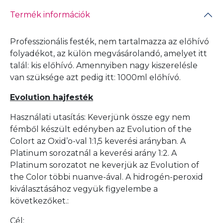
Termék információk
Professzionális festék, nem tartalmazza az előhívó
folyadékot, az külön megvásárolandó, amelyet itt
talál:
kis előhívó
. Amennyiben nagy kiszerelésle
van szüksége azt pedig itt:
1000ml előhívó
.
Evolution hajfesték
Használati utasítás: Keverjünk össze egy nem
fémből készült edényben az Evolution of the
Colort az Oxid’o-val 1:1,5 keverési arányban. A
Platinum sorozatnál a keverési arány 1:2. A
Platinum sorozatot ne keverjük az Evolution of
the Color többi nuanve-ával. A hidrogén-peroxid
kiválasztásához vegyük figyelembe a
következőket.:
Cél: