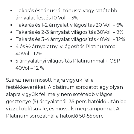
Takarás és tónusról tónusra vagy sötétebb
árnyalat festés 10 Vol. – 3%
Takarás és 1-2 árnyalat világosítás 20 Vol. – 6%
Takarás és 2-3 árnyalat világosítás 30Vol. – 9%
Takarás és 3-4 árnyalat világosítás 40Vol. – 12%
4 és ½ árnyalatnyi világosítás Platinummal
40Vol - 12%
5 árnyalatnyi világosítás Platinummal + OSP
40Vol – 12 %
Száraz nem mosott hajra vigyük fel a
festékkeveréket. A platinum sorozatot egy olyan
alapra vigyük fel, mely nem sötétebb világos
gesztenye (5) árnyalatnál. 35 perc hatóidő után bő
vízzel öblítsük le, és mossuk meg samponnal. A
Platinum sorozatnál a hatóidő 50-55perc.