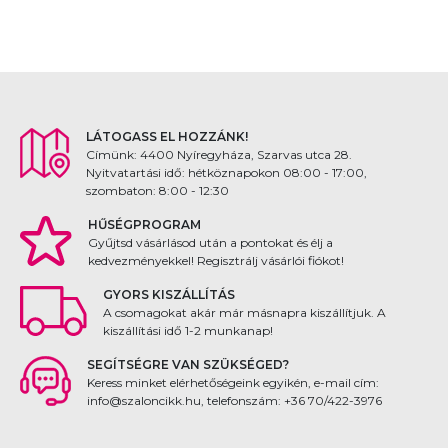
LÁTOGASS EL HOZZÁNK!
Címünk: 4400 Nyíregyháza, Szarvas utca 28.
Nyitvatartási idő: hétköznapokon 08:00 - 17:00,
szombaton: 8:00 - 12:30
HŰSÉGPROGRAM
Gyűjtsd vásárlásod után a pontokat és élj a
kedvezményekkel! Regisztrálj vásárlói fiókot!
GYORS KISZÁLLÍTÁS
A csomagokat akár már másnapra kiszállítjuk. A
kiszállítási idő 1-2 munkanap!
SEGÍTSÉGRE VAN SZÜKSÉGED?
Keress minket elérhetőségeink egyikén, e-mail cím:
info@szaloncikk.hu, telefonszám: +36 70/422-3976