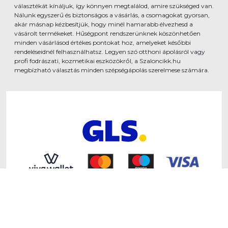
választékát kínáljuk, így könnyen megtalálod, amire szükséged van.
Nálunk egyszerű és biztonságos a vásárlás, a csomagokat gyorsan,
akár másnap kézbesítjük, hogy minél hamarabb élvezhesd a
vásárolt termékeket. Hűségpont rendszerünknek köszönhetően
minden vásárlásod értékes pontokat hoz, amelyeket későbbi
rendeléseidnél felhasználhatsz. Legyen szó otthoni ápolásról vagy
profi fodrászati, kozmetikai eszközökről, a Szaloncikk.hu
megbízható választás minden szépségápolás szerelmese számára.