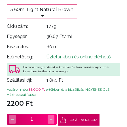
5 60ml Light Natural Brown
Cikkszám:
1779
Egységár:
36.67 Ft/ml
Kiszerelés:
60 ml
Elérhetőség:
Üzletünkben és online elérhető
Ha most megrendeled, a következő utáni munkanapon már
kezedben tarthatod a csomagot!
Szállítási díj:
1,850 Ft
Vásárolj még
35,000 Ft
értékben és a kiszállítás INGYENES GLS
Házhozszállítással!
2200 Ft
−
+
1
KOSÁRBA RAKOM