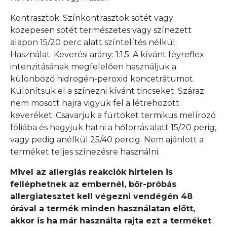
Kontrasztok: Színkontrasztok sötét vagy
közepesen sötét természetes vagy színezett
alapon 15/20 perc alatt színtelítés nélkül.
Használat: Keverési arány: 1:1,5. A kívánt féyreflex
intenzitásának megfelelően használjuk a
különböző hidrogén-peroxid koncetrátumot.
Különítsük el a színezni kívánt tincseket. Száraz
nem mosott hajra vigyük fel a létrehozott
keveréket. Csavarjuk a fürtöket termikus melírozó
fóliába és hagyjuk hatni a hőforrás alatt 15/20 perig,
vagy pedig anélkül 25/40 percig. Nem ajánlott a
terméket teljes színezésre használni.
Mivel az allergiás reakciók hirtelen is
felléphetnek az embernél, bőr-próbás
allergiatesztet kell végezni vendégén 48
órával a termék minden használatan előtt,
akkor is ha már használta rajta ezt a terméket