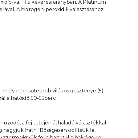
d’o-val 1:1,5 keverési arányban. A Platinum
ve-ával. A hidrogén-peroxid kiválasztásához
l, mely nem sötétebb világos gesztenye (5)
ál a hatóidő 50-55perc.
g húzódó, a fej tetején áthaladó választékkal.
ig hagyjuk hatni. Bőségesen öblítsük le,
zerre vigyük fel a hajtőtől a hajvégekig