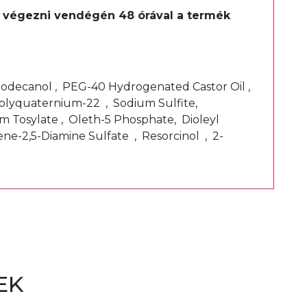
ell végezni vendégén 48 órával a termék
t.
-Dodecanol , PEG-40 Hydrogenated Castor Oil ,
Polyquaternium-22 , Sodium Sulfite,
m Tosylate , Oleth-5 Phosphate, Dioleyl
e-2,5-Diamine Sulfate , Resorcinol , 2-
EK