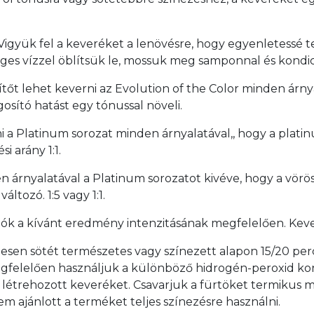
 Vigyük fel a keveréket a lenövésre, hogy egyenletessé t
ges vízzel öblítsük le, mossuk meg samponnal és kondic
sítőt lehet keverni az Evolution of the Color minden árn
osító hatást egy tónussal növeli.
i a Platinum sorozat minden árnyalatával,, hogy a platin
i arány 1:1.
n árnyalatával a Platinum sorozatot kivéve, hogy a vörö
áltozó. 1:5 vagy 1:1.
ók a kívánt eredmény intenzitásának megfelelően. Kev
sen sötét természetes vagy színezett alapon 15/20 perc a
k megfelelően használjuk a különböző hidrogén-peroxid ko
 létrehozott keveréket. Csavarjuk a fürtöket termikus me
em ajánlott a terméket teljes színezésre használni.