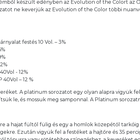
émből készült edényben az Evolution of the Colort az Oxi
rozatot ne keverjük az Evolution of the Color többi nuan
rnyalat festés 10 Vol. – 3%
 6%
 9%
 12%
 40Vol - 12%
P 40Vol – 12 %
eréket. A platinum sorozatot egy olyan alapra vigyük fe
lítsük le, és mossuk meg samponnal. A Platinum sorozatn
szre a hajat fültől fülig és egy a homlok közepétől tarkói
égekre. Ezután vigyük fel a festéket a hajtőre és 35 perc
 tónusra vagy sötétebbre színezéshez, a keveréket egys