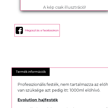
A kép csak illusztráció!
Megosztás a facebookon
Termék információk
Professzionális festék, nem tartalmazza az elő
van szüksége azt pedig itt:
1000ml előhívó
.
Evolution hajfesték