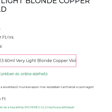
 LIGHT BLONDE COPPER
LD
8
7 Ft/ml
ml
23 60ml Very Light Blonde Copper Violet Gold
tünkben és online elérhető
 a következő munkanapon már kezedben tarthatod a csomagot!
0 Ft
n és a kiszállítás INGYENES GLS Házhozszállítással!