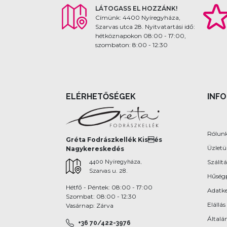
LÁTOGASS EL HOZZÁNK!
Címünk: 4400 Nyíregyháza,
Szarvas utca 28. Nyitvatartási idő:
hétköznapokon 08:00 - 17:00,
szombaton: 8:00 - 12:30
ELÉRHETŐSÉGEK
INF
Rólun
Gréta Fodrászkellék Kisés
Üzlet
Nagykereskedés
4400 Nyíregyháza,
Szálítá
Szarvas u. 28.
Hűség
Hétfő - Péntek: 08:00 - 17:00
Adatke
Szombat: 08:00 - 12:30
Elállás
Vasárnap: Zárva
Általán
+36 70/422-3976