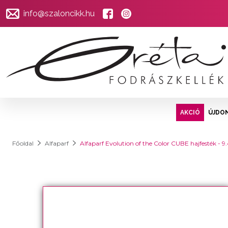
info@szaloncikk.hu
AKCIÓ
ÚJDO
Főoldal
Alfaparf
Alfaparf Evolution of the Color CUBE hajfesték - 