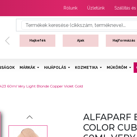
Rólunk
Üzletünk
Szállítás és
Hajkefék
Ajak
Hajformázás
Previous
NSÁGOK
MÁRKÁK
HAJÁPOLÁS
KOZMETIKA
MŰKÖRÖM
9.423 60ml Very Light Blonde Copper Violet Gold
ALFAPARF 
COLOR CUBE