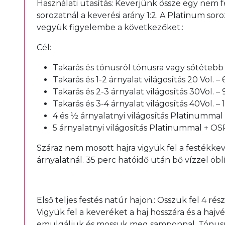
Használati utasítás: Keverjünk össze egy nem f
sorozatnál a keverési arány 1:2. A Platinum so
vegyük figyelembe a következőket.:
Cél:
Takarás és tónusról tónusra vagy sötétebb á
Takarás és 1-2 árnyalat világosítás 20 Vol. –
Takarás és 2-3 árnyalat világosítás 30Vol. –
Takarás és 3-4 árnyalat világosítás 40Vol. –
4 és ½ árnyalatnyi világosítás Platinummal
5 árnyalatnyi világosítás Platinummal + OS
Száraz nem mosott hajra vigyük fel a festékkev
árnyalatnál. 35 perc hatóidő után bő vízzel öb
Első teljes festés natúr hajon.: Osszuk fel 4 ré
Vigyük fel a keveréket a haj hosszára és a hajv
emulgáljuk és mossuk meg samponnal. Tónusról