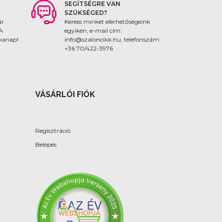
SEGÍTSÉGRE VAN
SZÜKSÉGED?
ár
Keress minket elérhetőségeink
 A
egyikén, e-mail cím:
nkanap!
info@szaloncikk.hu, telefonszám:
+36 70/422-3976
VÁSÁRLÓI FIÓK
Regisztráció
Belépés