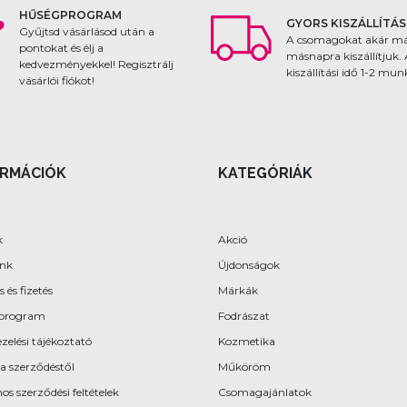
HŰSÉGPROGRAM
GYORS KISZÁLLÍTÁS
Gyűjtsd vásárlásod után a
A csomagokat akár m
pontokat és élj a
másnapra kiszállítjuk.
kedvezményekkel! Regisztrálj
kiszállítási idő 1-2 mu
vásárlói fiókot!
ORMÁCIÓK
KATEGÓRIÁK
k
Akció
ünk
Újdonságok
s és fizetés
Márkák
program
Fodrászat
zelési tájékoztató
Kozmetika
 a szerződéstől
Műköröm
os szerződési feltételek
Csomagajánlatok