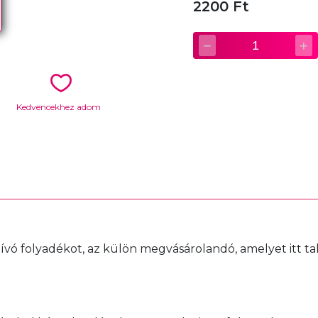
2200 Ft
−
+
1
Kedvencekhez adom
hívó folyadékot, az külön megvásárolandó, amelyet itt tal