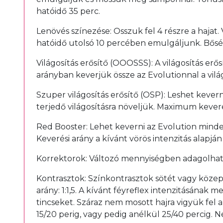
hatóidő 35 perc.
Lenövés színezése: Osszuk fel 4 részre a hajat.
hatóidő utolsó 10 percében emulgáljunk. Bősé
Világosítás erősítő (OOOSSS): A világosítás erő
arányban keverjük össze az Evolutionnal a világ
Szuper világosítás erősítő (OSP): Leshet kevern
terjedő világosításra növeljük. Maximum keverés
Red Booster: Lehet keverni az Evolution minde
Keverési arány a kívánt vörös intenzitás alapján v
Korrektorok: Változó mennyiségben adagolhat
Kontrasztok: Színkontrasztok sötét vagy közepe
arány: 1:1,5. A kívánt féyreflex intenzitásána
tincseket. Száraz nem mosott hajra vigyük fel a
15/20 perig, vagy pedig anélkül 25/40 percig. N