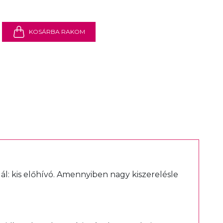
KOSÁRBA RAKOM
ál:
kis előhívó
. Amennyiben nagy kiszerelésle