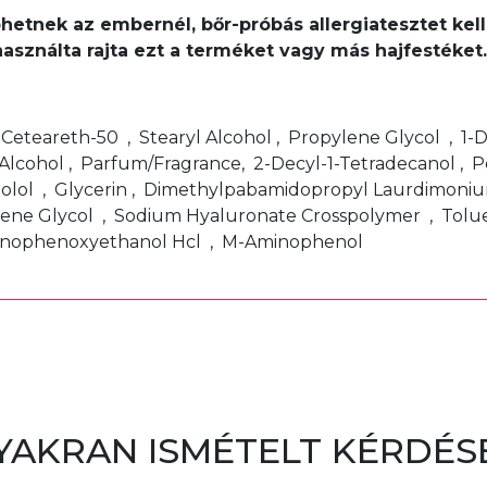
léphetnek az embernél, bőr-próbás allergiatesztet k
használta rajta ezt a terméket vagy más hajfestéke
, Ceteareth-50 , Stearyl Alcohol , Propylene Glycol , 1
Alcohol , Parfum/Fragrance, 2-Decyl-1-Tetradecanol , 
bolol , Glycerin , Dimethylpabamidopropyl Laurdimoniu
ene Glycol , Sodium Hyaluronate Crosspolymer , Toluen
minophenoxyethanol Hcl , M-Aminophenol
YAKRAN ISMÉTELT KÉRDÉS