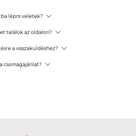
ba lépni veletek?
t találok az oldalon?
zésre a visszaküldéshez?
a csomagajánlat?