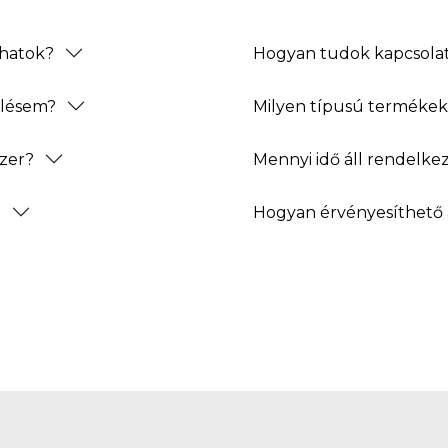
thatok?
Hogyan tudok kapcsolat
elésem?
Milyen típusú termékeke
zer?
Mennyi idő áll rendelke
?
Hogyan érvényesíthető 