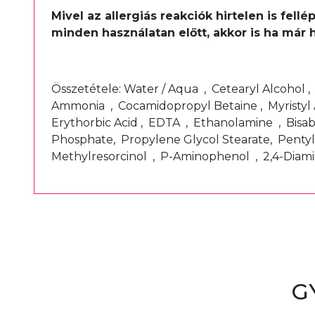
Mivel az allergiás reakciók hirtelen is fel
minden használatan előtt, akkor is ha már 
Összetétele: Water / Aqua , Cetearyl Alcohol 
Ammonia , Cocamidopropyl Betaine , Myristyl 
Erythorbic Acid , EDTA , Ethanolamine , Bisa
Phosphate, Propylene Glycol Stearate, Pentyl
Methylresorcinol , P-Aminophenol , 2,4-Dia
G