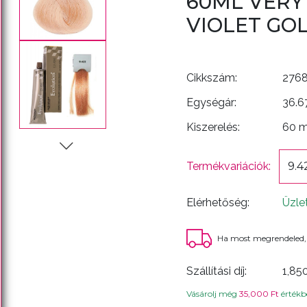
60ML VERY
VIOLET GO
Cikkszám:
276
Egységár:
36.6
Kiszerelés:
60 
Termékvariációk:
9.4
Elérhetőség:
Üzle
Ha most megrendeled,
Szállítási díj:
1,85
Vásárolj még
35,000 Ft
értékbe