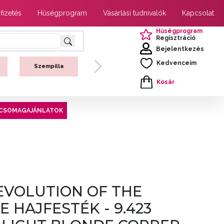
 fizetés
Hűségprogram
Vásárlási tudnivalók
Kapcsolat
Hűségprogram
Regisztráció
Bejelentkezés
Kedvenceim
Szempilla
Next
Kosár
CSOMAGAJÁNLATOK
EVOLUTION OF THE
 HAJFESTÉK - 9.423