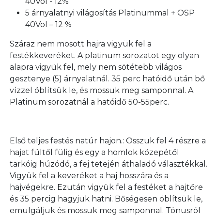
40Vol - 12%
5 árnyalatnyi világosítás Platinummal + OSP
40Vol – 12 %
Száraz nem mosott hajra vigyük fel a
festékkeveréket. A platinum sorozatot egy olyan
alapra vigyük fel, mely nem sötétebb világos
gesztenye (5) árnyalatnál. 35 perc hatóidő után bő
vízzel öblítsük le, és mossuk meg samponnal. A
Platinum sorozatnál a hatóidő 50-55perc.
Első teljes festés natúr hajon.: Osszuk fel 4 részre a
hajat fültől fülig és egy a homlok közepétől
tarkóig húzódó, a fej tetején áthaladó választékkal.
Vigyük fel a keveréket a haj hosszára és a
hajvégekre. Ezután vigyük fel a festéket a hajtőre
és 35 percig hagyjuk hatni. Bőségesen öblítsük le,
emulgáljuk és mossuk meg samponnal. Tónusról