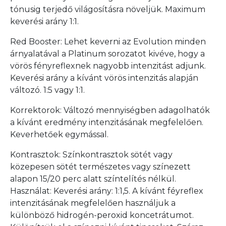
tónusig terjedő világosításra növeljük. Maximum
keverési arány 1:1.
Red Booster: Lehet keverni az Evolution minden
árnyalatával a Platinum sorozatot kivéve, hogy a
vörös fényreflexnek nagyobb intenzitást adjunk.
Keverési arány a kívánt vörös intenzitás alapján
változó. 1:5 vagy 1:1.
Korrektorok: Változó mennyiségben adagolhatók
a kívánt eredmény intenzitásának megfelelően.
Keverhetőek egymással.
Kontrasztok: Színkontrasztok sötét vagy
közepesen sötét természetes vagy színezett
alapon 15/20 perc alatt színtelítés nélkül.
Használat: Keverési arány: 1:1,5. A kívánt féyreflex
intenzitásának megfelelően használjuk a
különböző hidrogén-peroxid koncetrátumot.