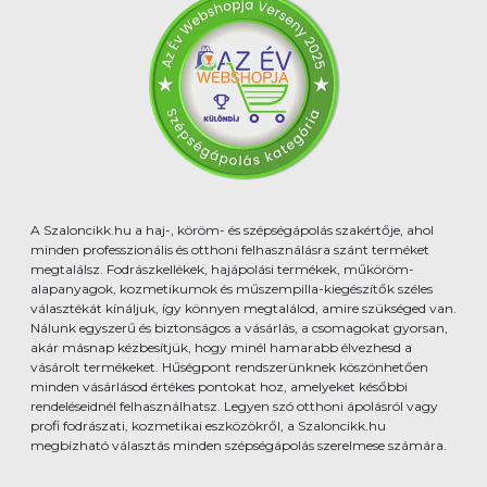
A Szaloncikk.hu a haj-, köröm- és szépségápolás szakértője, ahol
minden professzionális és otthoni felhasználásra szánt terméket
megtalálsz. Fodrászkellékek, hajápolási termékek, műköröm-
alapanyagok, kozmetikumok és műszempilla-kiegészítők széles
választékát kínáljuk, így könnyen megtalálod, amire szükséged van.
Nálunk egyszerű és biztonságos a vásárlás, a csomagokat gyorsan,
akár másnap kézbesítjük, hogy minél hamarabb élvezhesd a
vásárolt termékeket. Hűségpont rendszerünknek köszönhetően
minden vásárlásod értékes pontokat hoz, amelyeket későbbi
rendeléseidnél felhasználhatsz. Legyen szó otthoni ápolásról vagy
profi fodrászati, kozmetikai eszközökről, a Szaloncikk.hu
megbízható választás minden szépségápolás szerelmese számára.