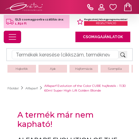
Regisztrálj hűségprogramunkba!
GLS csomagpontra szállítás ára:
REGISZTRÁCIÓ
1,850 Ft
Toggle navigation
CSOMAGAJÁNLATOK
Hajkefék
Ajak
Hajformázás
Szempilla
Alfaparf Evolution of the Color CUBE hajfesték - 11.30
Főoldal
Alfaparf
60ml Super High Lift Golden Blonde
A termék már nem
kapható!