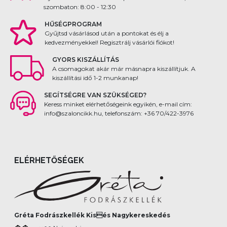
szombaton: 8:00 - 12:30
HŰSÉGPROGRAM
Gyűjtsd vásárlásod után a pontokat és élj a
kedvezményekkel! Regisztrálj vásárlói fiókot!
GYORS KISZÁLLÍTÁS
A csomagokat akár már másnapra kiszállítjuk. A
kiszállítási idő 1-2 munkanap!
SEGÍTSÉGRE VAN SZÜKSÉGED?
Keress minket elérhetőségeink egyikén, e-mail cím:
info@szaloncikk.hu, telefonszám: +36 70/422-3976
ELÉRHETŐSÉGEK
Gréta Fodrászkellék Kisés Nagykereskedés