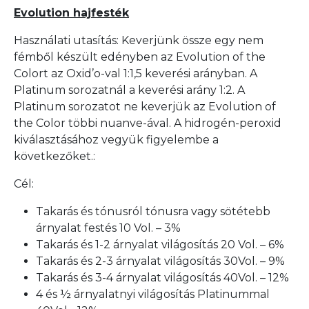
Evolution hajfesték
Használati utasítás: Keverjünk össze egy nem
fémből készült edényben az Evolution of the
Colort az Oxid’o-val 1:1,5 keverési arányban. A
Platinum sorozatnál a keverési arány 1:2. A
Platinum sorozatot ne keverjük az Evolution of
the Color többi nuanve-ával. A hidrogén-peroxid
kiválasztásához vegyük figyelembe a
következőket.:
Cél:
Takarás és tónusról tónusra vagy sötétebb
árnyalat festés 10 Vol. – 3%
Takarás és 1-2 árnyalat világosítás 20 Vol. – 6%
Takarás és 2-3 árnyalat világosítás 30Vol. – 9%
Takarás és 3-4 árnyalat világosítás 40Vol. – 12%
4 és ½ árnyalatnyi világosítás Platinummal