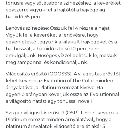
tónusra vagy sötétebbre színezéshez, a keveréket
egyszerre vigyük fel a hajtőtől a hajvégekig
hatóidő 35 perc.
Lenövés színezése: Osszuk fel 4 részre a hajat.
Vigyük fel a keveréket a lenövésre, hogy
egyenletessé tegyünk a kifakult hajvégeket és a
haj hosszát, a hatóidő utolsó 10 percében
emulgáljunk. Bőséges vízzel öblítsük le, mossuk
meg samponnal és kondicionáljunk.
Világosítás erősítő (OOOSSS): A világosítás erősítőt
lehet keverni az Evolution of the Color minden
árnyalatával, a Platinum sorozat kivéve. Ha
egyenlő arányban keverjük össze az Evolutionnal
a világosító hatást egy tónussal növeli.
Szuper világosítás erősítő (OSP): Leshet keverni a
Platinum sorozat minden árnyalatával,, hogy a
platinum árnyalatok világosító erejét akár 5