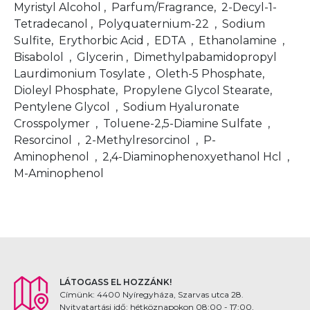
Myristyl Alcohol , Parfum/Fragrance, 2-Decyl-1-
Tetradecanol , Polyquaternium-22 , Sodium
Sulfite, Erythorbic Acid , EDTA , Ethanolamine ,
Bisabolol , Glycerin , Dimethylpabamidopropyl
Laurdimonium Tosylate , Oleth-5 Phosphate,
Dioleyl Phosphate, Propylene Glycol Stearate,
Pentylene Glycol , Sodium Hyaluronate
Crosspolymer , Toluene-2,5-Diamine Sulfate ,
Resorcinol , 2-Methylresorcinol , P-
Aminophenol , 2,4-Diaminophenoxyethanol Hcl ,
M-Aminophenol
LÁTOGASS EL HOZZÁNK!
Címünk: 4400 Nyíregyháza, Szarvas utca 28.
Nyitvatartási idő: hétköznapokon 08:00 - 17:00,