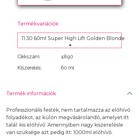
Termékvariációk:
11.30 60ml Super High Lift Golden Blonde
Cikkszám:
4890
Kiszerelés:
60 ml
Termék információk
Professzionális festék, nem tartalmazza az előhívó
folyadékot, az külön megvásárolandó, amelyet itt
talál:
kis előhívó
. Amennyiben nagy kiszerelésle
van szüksége azt pedig itt:
1000ml előhívó
.