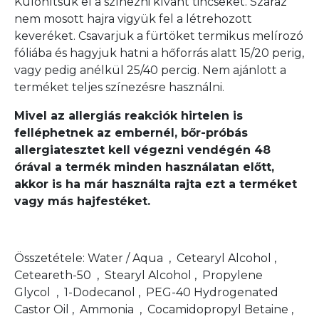
Különítsük el a színezni kívánt tincseket. Száraz
nem mosott hajra vigyük fel a létrehozott
keveréket. Csavarjuk a fürtöket termikus melírozó
fóliába és hagyjuk hatni a hőforrás alatt 15/20 perig,
vagy pedig anélkül 25/40 percig. Nem ajánlott a
terméket teljes színezésre használni.
Mivel az allergiás reakciók hirtelen is
felléphetnek az embernél, bőr-próbás
allergiatesztet kell végezni vendégén 48
órával a termék minden használatan előtt,
akkor is ha már használta rajta ezt a terméket
vagy más hajfestéket.
Összetétele: Water / Aqua , Cetearyl Alcohol ,
Ceteareth-50 , Stearyl Alcohol , Propylene
Glycol , 1-Dodecanol , PEG-40 Hydrogenated
Castor Oil , Ammonia , Cocamidopropyl Betaine ,